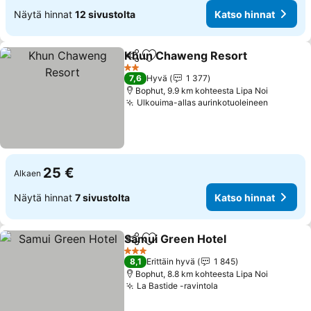
Näytä hinnat
12 sivustolta
Katso hinnat
Khun Chaweng Resort
Jaa
Lisää suosikkeihin
Kat
2 Tähtiluokitus
7,6
Hyvä
1 377
Bophut, 9.9 km kohteesta Lipa Noi
Ulkouima-allas aurinkotuoleineen
Katso hi
25 €
Alkaen
Näytä hinnat
7 sivustolta
Katso hinnat
Samui Green Hotel
Jaa
Lisää suosikkeihin
Katso h
3 Tähtiluokitus
8,1
Erittäin hyvä
1 845
Bophut, 8.8 km kohteesta Lipa Noi
La Bastide -ravintola
Katso hinnat