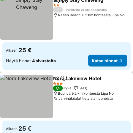
Simply Stay Chaweng
Jaa
Lisää suosikkeihin
Kats
2 Tähtiluokitus
/
Luokitusta ei ole saatavilla
Natien Beach, 8.5 km kohteesta Lipa Noi
25 €
Alkaen
Näytä hinnat
4 sivustolta
Katso hinnat
Nora Lakeview Hotel
Jaa
Lisää suosikkeihin
Katso
3 Tähtiluokitus
7,9
Hyvä
990
Bophut, 9.2 km kohteesta Lipa Noi
Järvinäköalat tietyistä huoneista
Katso hi
25 €
Alkaen