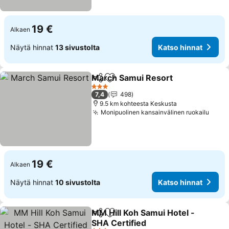
19 €
Alkaen
Näytä hinnat
13 sivustolta
Katso hinnat
March Samui Resort
Jaa
Lisää suosikkeihin
Katso
3 Tähtiluokitus
7,4
498
9.5 km kohteesta Keskusta
Monipuolinen kansainvälinen ruokailu
Katso
19 €
Alkaen
Näytä hinnat
10 sivustolta
Katso hinnat
MM Hill Koh Samui Hotel -
Jaa
Lisää suosikkeihin
SHA Certified