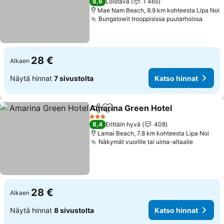
8,6
Loistava
1 465
Mae Nam Beach, 9.9 km kohteesta Lipa Noi
Bungalowit trooppisissa puutarhoissa
Katso
28 €
Alkaen
Näytä hinnat
7 sivustolta
Katso hinnat
Amarina Green Hotel
Jaa
Lisää suosikkeihin
Katso
3 Tähtiluokitus
8,4
Erittäin hyvä
408
Lamai Beach, 7.8 km kohteesta Lipa Noi
Näkymät vuorille tai uima-altaalle
Katso hi
28 €
Alkaen
Näytä hinnat
8 sivustolta
Katso hinnat