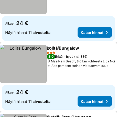
24 €
Alkaen
Näytä hinnat
11 sivustolta
Katso hinnat
Lolita Bungalow
Jaa
Lisää suosikkeihin
Katso hinn
3 Tähtiluokitus
8,0
Erittäin hyvä
386
Mae Nam Beach, 8.0 km kohteesta Lipa Noi
Aito perheomisteinen vieraanvaraisuus
Kats
24 €
Alkaen
Näytä hinnat
11 sivustolta
Katso hinnat