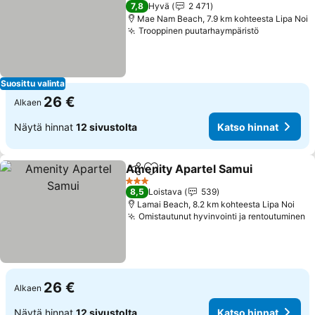
3 Tähtiluokitus
7,8
Hyvä
2 471
Mae Nam Beach, 7.9 km kohteesta Lipa Noi
Trooppinen puutarhaympäristö
Katso hinn
Suosittu valinta
26 €
Alkaen
Näytä hinnat
12 sivustolta
Katso hinnat
Amenity Apartel Samui
Jaa
Lisää suosikkeihin
Kat
3 Tähtiluokitus
8,5
Loistava
539
Lamai Beach, 8.2 km kohteesta Lipa Noi
Omistautunut hyvinvointi ja rentoutuminen
K
26 €
Alkaen
Näytä hinnat
12 sivustolta
Katso hinnat