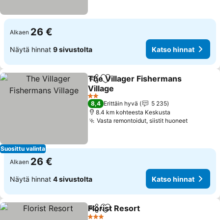
26 €
Alkaen
Näytä hinnat
9 sivustolta
Katso hinnat
The Villager Fishermans
Jaa
Lisää suosikkeihin
Village
Katso hinnat
2 Tähtiluokitus
8,4
Erittäin hyvä
5 235
8.4 km kohteesta Keskusta
Vasta remontoidut, siistit huoneet
Katso hi
Suosittu valinta
26 €
Alkaen
Näytä hinnat
4 sivustolta
Katso hinnat
Florist Resort
Jaa
Lisää suosikkeihin
Katso hinnat