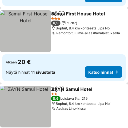
Samui First House Hotel
Jaa
Lisää suosikkeihin
Ka
3 Tähtiluokitus
6,9
2 787
Bophut, 8.4 km kohteesta Lipa Noi
Remontoitu uima-allas iltavalaistuksella
Kat
20 €
Alkaen
Näytä hinnat
11 sivustolta
Katso hinnat
ZAYN Samui Hotel
Jaa
Lisää suosikkeihin
Katso h
2 Tähtiluokitus
8,6
Loistava
219
Bophut, 8.4 km kohteesta Lipa Noi
Asukas Lino-kissa
Katso hinnat