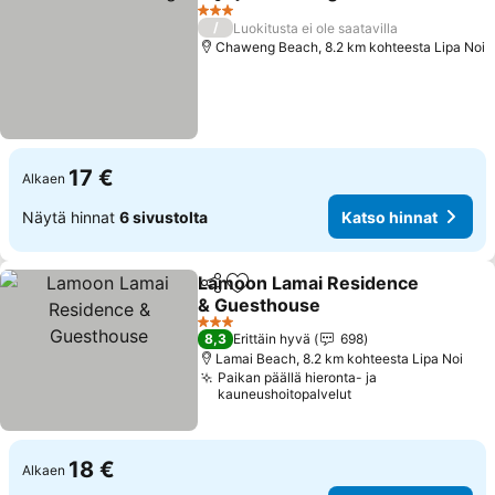
Jaa
Lisää suosikkeihin
Katso hinn
3 Tähtiluokitus
/
Luokitusta ei ole saatavilla
Chaweng Beach, 8.2 km kohteesta Lipa Noi
17 €
Alkaen
Näytä hinnat
6 sivustolta
Katso hinnat
Lamoon Lamai Residence
Jaa
Lisää suosikkeihin
& Guesthouse
Katso hinnat
3 Tähtiluokitus
8,3
Erittäin hyvä
698
Lamai Beach, 8.2 km kohteesta Lipa Noi
Paikan päällä hieronta- ja
kauneushoitopalvelut
18 €
Alkaen