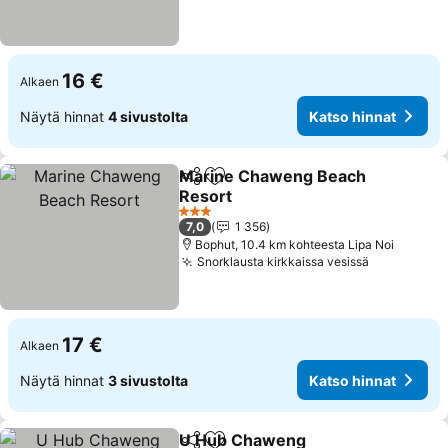
16 €
Alkaen
Näytä hinnat
4 sivustolta
Katso hinnat
Marine Chaweng Beach
Jaa
Lisää suosikkeihin
Resort
Katso hinnat
3 Tähtiluokitus
7,0
1 356
Bophut, 10.4 km kohteesta Lipa Noi
Snorklausta kirkkaissa vesissä
Katso hinn
17 €
Alkaen
Näytä hinnat
3 sivustolta
Katso hinnat
U Hub Chaweng