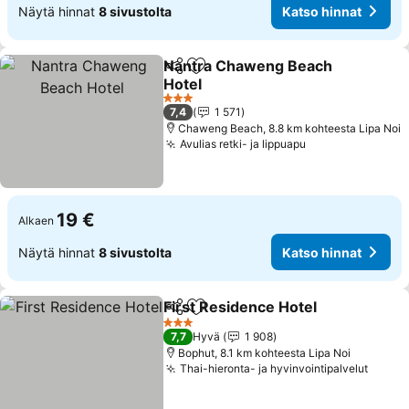
Näytä hinnat
8 sivustolta
Katso hinnat
Nantra Chaweng Beach
Jaa
Lisää suosikkeihin
Hotel
Katso hinnat
3 Tähtiluokitus
7,4
1 571
Chaweng Beach, 8.8 km kohteesta Lipa Noi
Avulias retki- ja lippuapu
Katso hinnat
19 €
Alkaen
Näytä hinnat
8 sivustolta
Katso hinnat
First Residence Hotel
Jaa
Lisää suosikkeihin
Kats
3 Tähtiluokitus
7,7
Hyvä
1 908
Bophut, 8.1 km kohteesta Lipa Noi
Thai-hieronta- ja hyvinvointipalvelut
Katso