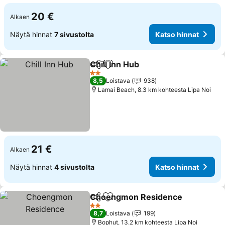
20 €
Alkaen
Näytä hinnat
7 sivustolta
Katso hinnat
Chill Inn Hub
Jaa
Lisää suosikkeihin
Katso hinnat
2 Tähtiluokitus
8,5
Loistava
938
Lamai Beach, 8.3 km kohteesta Lipa Noi
21 €
Alkaen
Näytä hinnat
4 sivustolta
Katso hinnat
Choengmon Residence
Jaa
Lisää suosikkeihin
Ka
2 Tähtiluokitus
8,7
Loistava
199
Bophut, 13.2 km kohteesta Lipa Noi