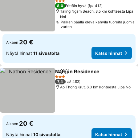
Katso hinnat
3 Tähtiluokitus
8,0
Erittäin hyvä
412
Taling Ngam Beach, 8.5 km kohteesta Lipa
Noi
Paikan päällä oleva kahvila tuoreita juomia
varten
20 €
Alkaen
Näytä hinnat
11 sivustolta
Katso hinnat
Nathon Residence
Jaa
Lisää suosikkeihin
Katso h
3 Tähtiluokitus
7,4
482
Ao Thong Krut, 6.0 km kohteesta Lipa Noi
20 €
Alkaen
Näytä hinnat
10 sivustolta
Katso hinnat