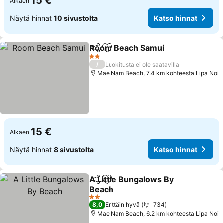
15 €
Alkaen
Näytä hinnat
10 sivustolta
Katso hinnat
Room Beach Samui
Jaa
Lisää suosikkeihin
Katso 
2 Tähtiluokitus
/
Luokitusta ei ole saatavilla
Mae Nam Beach, 7.4 km kohteesta Lipa Noi
15 €
Alkaen
Näytä hinnat
8 sivustolta
Katso hinnat
A Little Bungalows By
Jaa
Lisää suosikkeihin
Beach
Katso hinnat
2 Tähtiluokitus
8,0
Erittäin hyvä
734
Mae Nam Beach, 6.2 km kohteesta Lipa Noi