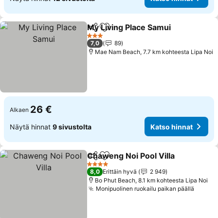
My Living Place Samui
Jaa
Lisää suosikkeihin
Kats
3 Tähtiluokitus
7,0
89
Mae Nam Beach, 7.7 km kohteesta Lipa Noi
26 €
Alkaen
Näytä hinnat
9 sivustolta
Katso hinnat
Chaweng Noi Pool Villa
Jaa
Lisää suosikkeihin
Kat
4 Tähtiluokitus
8,0
Erittäin hyvä
2 949
Bo Phut Beach, 8.1 km kohteesta Lipa Noi
Monipuolinen ruokailu paikan päällä
Katso 