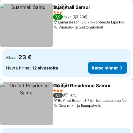
Suanmali Samui
Jaa
Lisää suosikkeihin
Katso hinn
3 Tähtiluokitus
7,9
Hyvä
236
Lamai Beach, 8.0 km kohteesta Lipa Noi
Vuoristo- ja puistonäkymät
Katso hinnat
23 €
Alkaen
Näytä hinnat
12 sivustolta
Katso hinnat
Orchid Residence Samui
Jaa
Lisää suosikkeihin
K
3 Tähtiluokitus
7,3
475
Bo Phut Beach, 8.7 km kohteesta Lipa Noi
Oma retki- ja lippupalvelu
Katso hinnat