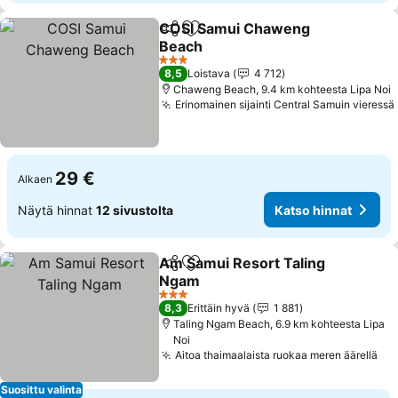
COSI Samui Chaweng
Jaa
Lisää suosikkeihin
Beach
Katso hinnat
3 Tähtiluokitus
8,5
Loistava
4 712
Chaweng Beach, 9.4 km kohteesta Lipa Noi
Erinomainen sijainti Central Samuin vieressä
29 €
Alkaen
Näytä hinnat
12 sivustolta
Katso hinnat
Am Samui Resort Taling
Jaa
Lisää suosikkeihin
Ngam
Katso hinnat
3 Tähtiluokitus
8,3
Erittäin hyvä
1 881
Taling Ngam Beach, 6.9 km kohteesta Lipa
Noi
Aitoa thaimaalaista ruokaa meren äärellä
Kat
Suosittu valinta