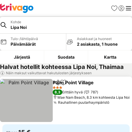
Suosikit
Kirjaud
Val
Kohde
Lipa Noi
Tulo-/lähtöpäivä
Asiakkaat ja huoneet
Päivämäärät
2 asiakasta, 1 huone
Järjestä
Suodata
Kartta
Halvat hotellit kohteessa Lipa Noi, Thaimaa
Näin maksut vaikuttavat hakutulosten järjestykseen
Palm Point Village
Jaa
Lisää suosikkeihin
Katso hi
3 Tähtiluokitus
8,3
Erittäin hyvä
787
Mae Nam Beach, 8.3 km kohteesta Lipa Noi
Rauhallinen puutarhaympäristö
Katso hin