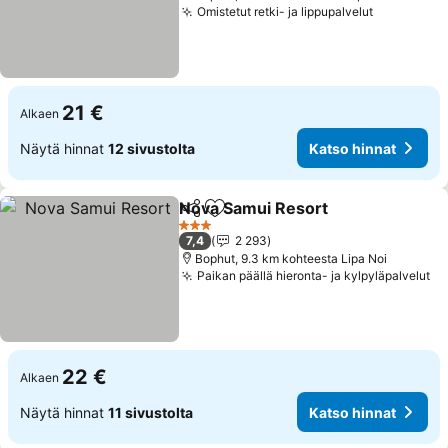
Omistetut retki- ja lippupalvelut
Katso hin
21 €
Alkaen
Näytä hinnat
12 sivustolta
Katso hinnat
Nova Samui Resort
Jaa
Lisää suosikkeihin
Katso h
3 Tähtiluokitus
7,4
2 293
Bophut, 9.3 km kohteesta Lipa Noi
Paikan päällä hieronta- ja kylpyläpalvelut
Ka
22 €
Alkaen
Näytä hinnat
11 sivustolta
Katso hinnat