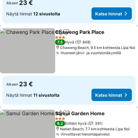
23 €
Alkaen
Näytä hinnat
12 sivustolta
Katso hinnat
Chaweng Park Place
Jaa
Lisää suosikkeihin
Katso
3 Tähtiluokitus
7,5
Hyvä
848
Chaweng Beach, 9.5 km kohteesta Lipa Noi
Huoneet järvi- ja vuoristonäkymillä
Katso h
23 €
Alkaen
Näytä hinnat
11 sivustolta
Katso hinnat
Samui Garden Home
Jaa
Lisää suosikkeihin
Katso
3 Tähtiluokitus
8,2
Erittäin hyvä
391
Natien Beach, 7.7 km kohteesta Lipa Noi
Virvoittavat hierontapalvelut
Katso hinna