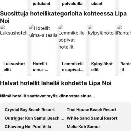
joitukset
palveluilla
ukset
Suosittuja hotellikategorioita kohteessa Lipa
Noi
Luksushot
Hotellit
Lemmikeill
Kylpylähot
Rant
ellit
uima-
e sopivat
ellit
lit
altaalla
hotellit
Halvat hotellit lähellä kohdetta Lipa Noi
Nämä hotellit saattavat myös kiinnostaa sinua...
Crystal Bay Beach Resort
Thai House Beach Resort
Outrigger Koh Samui Beach Resort
White Sand Samui Resort
Chaweng Noi Pool Villa
Melia Koh Samui