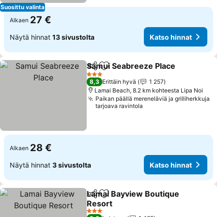
Suosittu valinta
27 €
Alkaen
Näytä hinnat
13 sivustolta
Katso hinnat
Samui Seabreeze Place
Jaa
Lisää suosikkeihin
Ka
3 Tähtiluokitus
8,3
Erittäin hyvä
1 257
Lamai Beach, 8.2 km kohteesta Lipa Noi
Paikan päällä mereneläviä ja grilliherkkuja
tarjoava ravintola
28 €
Alkaen
Näytä hinnat
3 sivustolta
Katso hinnat
Lamai Bayview Boutique
Jaa
Lisää suosikkeihin
Resort
Katso hinnat
3 Tähtiluokitus