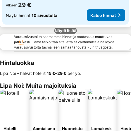
29 €
Alkaen
Näytä hinnat
10 sivustolta
Katso hinnat
Näytä lisää
Varaussivustoilta saamamme hinnat ja saatavuus muuttuvat
jatkuvasti. Tämä tarkoittaa sitä, että et välttämättä aina löydä
varaussivustolta täsmälleen samaa tarjousta kuin trivagosta.
Hintaluokka
Lipa Noi – halvat hotellit
‎15 €
–
‎29 €
per yö.
Lipa Noi: Muita majoituksia
Hotelli
Aamiaisma
Huoneisto
Lomakesk
Hoste