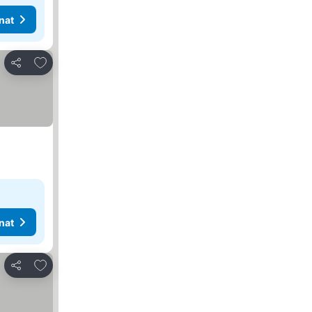
nat
Lisää suosikkeihin
Jaa
nat
Lisää suosikkeihin
Jaa