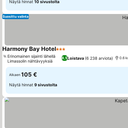
Näytä hinnat
10 sivustolta
Suosittu valinta
Harmony Bay Hotel
3 Tähtiluokitus
Erinomainen sijainti lähellä
Loistava
(6 238 arviota)
8,5
0.6 k
Limassolin nähtävyyksiä
105 €
Alkaen
Näytä hinnat
9 sivustolta