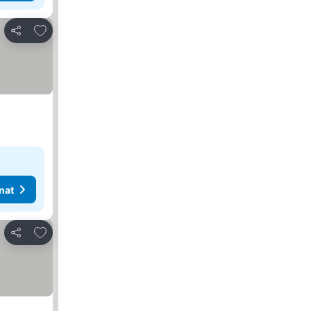
Lisää suosikkeihin
Jaa
nat
Lisää suosikkeihin
Jaa