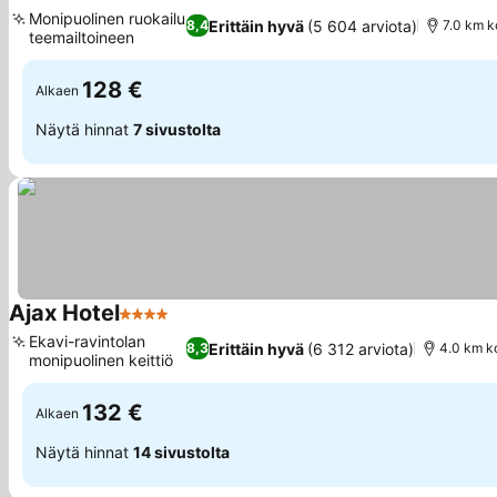
4 Tähtiluokitus
Monipuolinen ruokailu
Erittäin hyvä
(5 604 arviota)
8,4
7.0 km k
teemailtoineen
128 €
Alkaen
Näytä hinnat
7 sivustolta
Ajax Hotel
4 Tähtiluokitus
Ekavi-ravintolan
Erittäin hyvä
(6 312 arviota)
8,3
4.0 km k
monipuolinen keittiö
132 €
Alkaen
Näytä hinnat
14 sivustolta