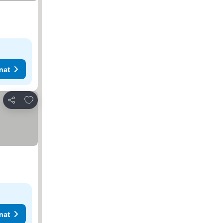
nat
Lisää suosikkeihin
Jaa
nat