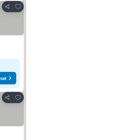
Lisää suosikkeihin
Jaa
nat
Lisää suosikkeihin
Jaa