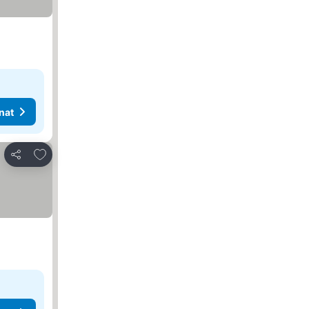
nat
Lisää suosikkeihin
Jaa