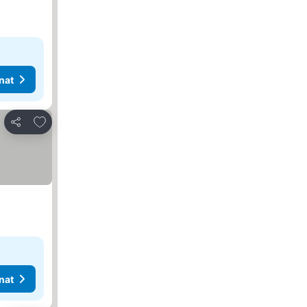
nat
Lisää suosikkeihin
Jaa
nat