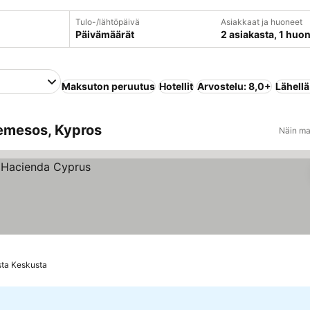
Tulo-/lähtöpäivä
Asiakkaat ja huoneet
Päivämäärät
2 asiakasta, 1 huo
Maksuton peruutus
Hotellit
Arvostelu: 8,0+
Lähell
Lemesos, Kypros
Näin ma
sta Keskusta