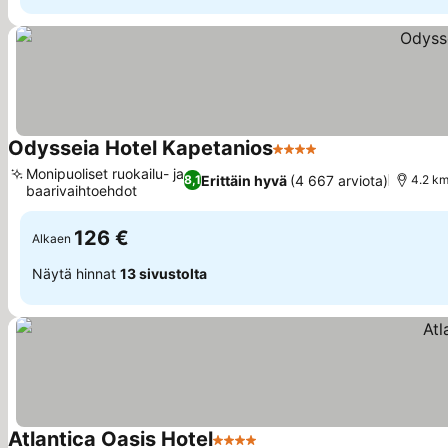
Odysseia Hotel Kapetanios
4 Tähtiluokitus
Monipuoliset ruokailu- ja
Erittäin hyvä
(4 667 arviota)
8,1
4.2 km
baarivaihtoehdot
126 €
Alkaen
Näytä hinnat
13 sivustolta
Atlantica Oasis Hotel