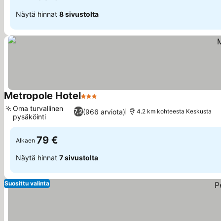
Näytä hinnat
8 sivustolta
Metropole Hotel
3 Tähtiluokitus
Oma turvallinen
(966 arviota)
7,2
4.2 km kohteesta Keskusta
pysäköinti
79 €
Alkaen
Näytä hinnat
7 sivustolta
Suosittu valinta