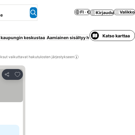
FI · €
Valikko
Kirjaudu
ne
Katso karttaa
ä kaupungin keskustaa
Aamiainen sisältyy hintaan
Uima-allas
All
ksut vaikuttavat hakutulosten järjestykseen
Lisää suosikkeihin
Jaa