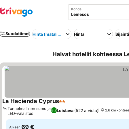
Kohde
Suodattimet
Hinta (matalimmasta korkeimpaan)
Hinta
Sijainti
Halvat hotellit kohteessa 
La Hacienda Cyprus
2 Tähtiluokitus
Tunnelmallinen sumu ja
Loistava
(522 arviota)
8,7
2.6 km kohtee
LED-valaistus
69 €
Alkaen