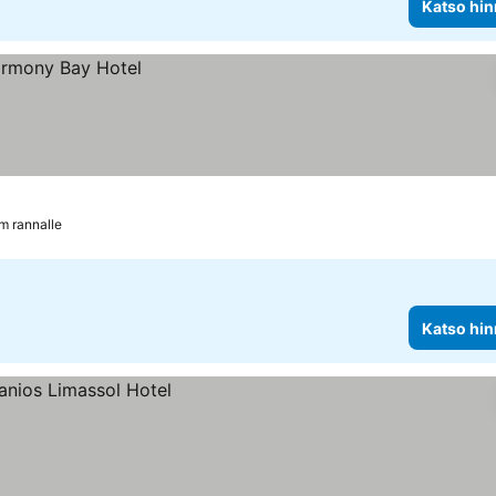
Katso hin
m rannalle
Katso hin