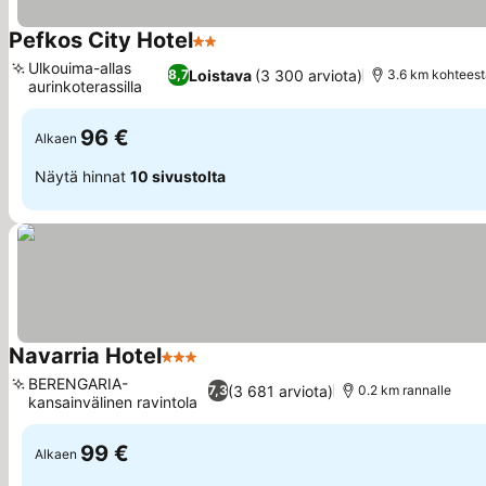
Pefkos City Hotel
2 Tähtiluokitus
Ulkouima-allas
Loistava
(3 300 arviota)
8,7
3.6 km kohtees
aurinkoterassilla
96 €
Alkaen
Näytä hinnat
10 sivustolta
Navarria Hotel
3 Tähtiluokitus
BERENGARIA-
(3 681 arviota)
7,3
0.2 km rannalle
kansainvälinen ravintola
99 €
Alkaen