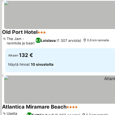
Old Port Hotel
3 Tähtiluokitus
The Jam -
Loistava
(1 307 arviota)
9,2
0.6 km rannalle
ravintola ja baari
132 €
Alkaen
Näytä hinnat
10 sivustolta
Atlantica Miramare Beach
4 Tähtiluokitus
Useita
8,4
0.3 km rannalle