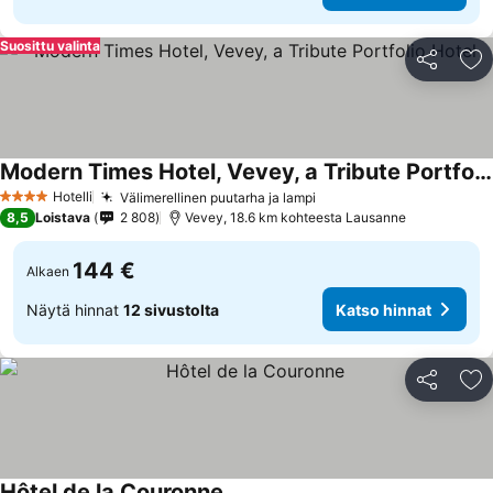
Suosittu valinta
Jaa
Li
Modern Times Hotel, Vevey, a Tribute Portfolio Hotel
Katso hinnat
Hotelli
Välimerellinen puutarha ja lampi
Katso hinnat
4 Tähtiluokitus
8,5
Loistava
2 808
Vevey, 18.6 km kohteesta Lausanne
144 €
Alkaen
Näytä hinnat
12 sivustolta
Katso hinnat
Jaa
Li
Hôtel de la Couronne