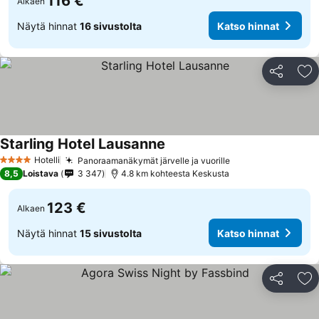
116 €
Alkaen
Näytä hinnat
16 sivustolta
Katso hinnat
Jaa
Li
Starling Hotel Lausanne
Katso hinnat
Hotelli
Panoraamanäkymät järvelle ja vuorille
Katso hinnat
4 Tähtiluokitus
8,5
Loistava
3 347
4.8 km kohteesta Keskusta
123 €
Alkaen
Näytä hinnat
15 sivustolta
Katso hinnat
Jaa
Li