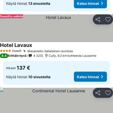
Näytä hinnat
13 sivustolta
Katso hinnat
Suosittu valinta
Jaa
Li
Hotel Lavaux
Katso hinnat
Hotelli
Masaniello-italialainen ravintola
Katso hinnat
4 Tähtiluokitus
8,4
Erittäin hyvä
4 323
Cully, 9.2 km kohteesta Lausanne
137 €
Alkaen
Näytä hinnat
10 sivustolta
Katso hinnat
Jaa
Li