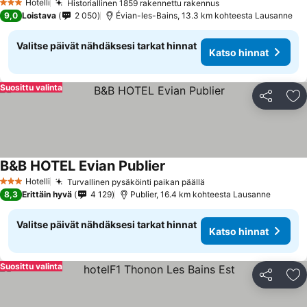
Hotelli
Historiallinen 1859 rakennettu rakennus
Katso hinnat
3 Tähtiluokitus
9,0
Loistava
2 050
Évian-les-Bains, 13.3 km kohteesta Lausanne
Valitse päivät nähdäksesi tarkat hinnat
Katso hinnat
Suosittu valinta
Jaa
Li
B&B HOTEL Evian Publier
Katso hinnat
Hotelli
Turvallinen pysäköinti paikan päällä
Katso hinnat
3 Tähtiluokitus
8,3
Erittäin hyvä
4 129
Publier, 16.4 km kohteesta Lausanne
Valitse päivät nähdäksesi tarkat hinnat
Katso hinnat
Suosittu valinta
Jaa
Li