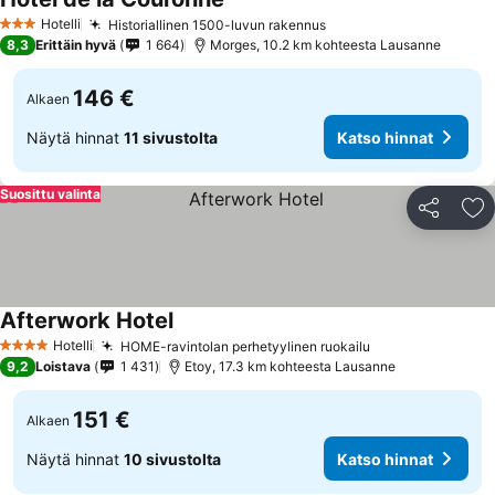
Katso hinnat
Hotelli
Historiallinen 1500-luvun rakennus
Katso hinnat
3 Tähtiluokitus
8,3
Erittäin hyvä
1 664
Morges, 10.2 km kohteesta Lausanne
146 €
Alkaen
Näytä hinnat
11 sivustolta
Katso hinnat
Suosittu valinta
Jaa
Li
Afterwork Hotel
Katso hinnat
Hotelli
HOME-ravintolan perhetyylinen ruokailu
Katso hinnat
4 Tähtiluokitus
9,2
Loistava
1 431
Etoy, 17.3 km kohteesta Lausanne
151 €
Alkaen
Näytä hinnat
10 sivustolta
Katso hinnat