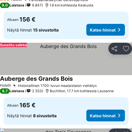
Katso hinnat
3 Tähtiluokitus
9,0
Loistava
6 847
1.6 km kohteesta Keskusta
156 €
Alkaen
Näytä hinnat
15 sivustolta
Katso hinnat
Suosittu valinta
Jaa
Li
Auberge des Grands Bois
Katso hinnat
Hotelli
Historiallinen 1700-luvun maalaistalon viehätys
Katso hinnat
8,7
Loistava
2 353
Buchillon, 17.7 km kohteesta Lausanne
165 €
Alkaen
Näytä hinnat
8 sivustolta
Katso hinnat