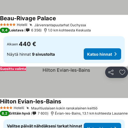
Beau-Rivage Palace
Katso hinnat
Hotelli
Järvenrantapuutarhat Ouchyssa
Katso hinnat
5 Tähtiluokitus
9,4
Loistava
6 356
1.0 km kohteesta Keskusta
440 €
Alkaen
Näytä hinnat
9 sivustolta
Katso hinnat
Suosittu valinta
Jaa
Li
Hilton Evian-les-Bains
Katso hinnat
Hotelli
Mauritiuslaisen kokin ranskalainen keittiö
Katso hinnat
4 Tähtiluokitus
8,2
Erittäin hyvä
7 600
Évian-les-Bains, 13.1 km kohteesta Lausanne
Valitse päivät nähdäksesi tarkat hinnat