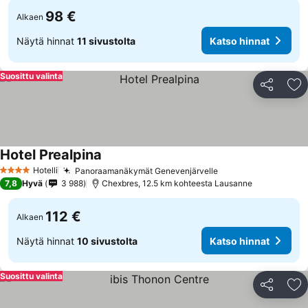
98 €
Alkaen
Näytä hinnat
11 sivustolta
Katso hinnat
Suosittu valinta
Jaa
Li
Hotel Prealpina
Katso hinnat
Hotelli
Panoraamanäkymät Genevenjärvelle
Katso hinnat
4 Tähtiluokitus
7,8
Hyvä
3 988
Chexbres, 12.5 km kohteesta Lausanne
112 €
Alkaen
Näytä hinnat
10 sivustolta
Katso hinnat
Suosittu valinta
Jaa
Li