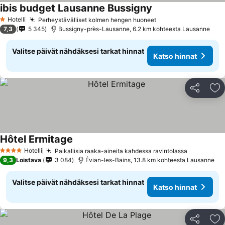
ibis budget Lausanne Bussigny
Katso hinnat
Hotelli
Perheystävälliset kolmen hengen huoneet
Katso hinnat
1 Tähtiluokitus
7,3
5 345
Bussigny-près-Lausanne, 6.2 km kohteesta Lausanne
Valitse päivät nähdäksesi tarkat hinnat
Katso hinnat
Jaa
Li
Hôtel Ermitage
Katso hinnat
Hotelli
Paikallisia raaka-aineita kahdessa ravintolassa
Katso hin
4 Tähtiluokitus
9,3
Loistava
3 084
Évian-les-Bains, 13.8 km kohteesta Lausanne
Valitse päivät nähdäksesi tarkat hinnat
Katso hinnat
Jaa
Li