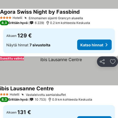
Agora Swiss Night by Fassbind
Katso hinnat
Hotelli
Erinomainen sijainti Grancyn alueella
Katso hinnat
4 Tähtiluokitus
8,3
Erittäin hyvä
6 229
0.2 km kohteesta Keskusta
129 €
Alkaen
Näytä hinnat
7 sivustolta
Katso hinnat
Suosittu valinta
Jaa
Li
ibis Lausanne Centre
Katso hinnat
Hotelli
Vastaleivottu aamiaisbuffet
Katso hinnat
3 Tähtiluokitus
8,3
Erittäin hyvä
10 753
0.9 km kohteesta Keskusta
131 €
Alkaen