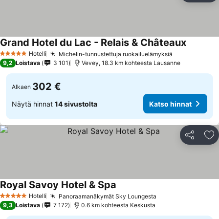
Grand Hotel du Lac - Relais & Châteaux
Katso hi
Hotelli
Michelin-tunnustettuja ruokailuelämyksiä
Katso hinnat
5 Tähtiluokitus
9,2
Loistava
3 101
Vevey, 18.3 km kohteesta Lausanne
302 €
Alkaen
Näytä hinnat
14 sivustolta
Katso hinnat
Jaa
Li
Royal Savoy Hotel & Spa
Katso hinnat
Hotelli
Panoraamanäkymät Sky Loungesta
Katso hinnat
5 Tähtiluokitus
9,3
Loistava
7 172
0.6 km kohteesta Keskusta