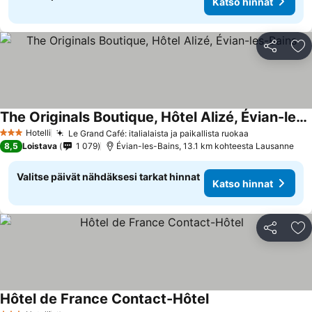
Katso hinnat
Jaa
Li
The Originals Boutique, Hôtel Alizé, Évian-les-Bains
Katso hinnat
Hotelli
Le Grand Café: italialaista ja paikallista ruokaa
Katso hinna
3 Tähtiluokitus
8,5
Loistava
1 079
Évian-les-Bains, 13.1 km kohteesta Lausanne
Valitse päivät nähdäksesi tarkat hinnat
Katso hinnat
Jaa
Li
Hôtel de France Contact-Hôtel
Katso hinnat