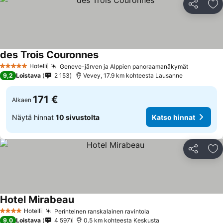
Jaa
Li
des Trois Couronnes
Katso hinnat
Hotelli
Geneve-järven ja Alppien panoraamanäkymät
Katso hin
5 Tähtiluokitus
9,2
Loistava
2 153
Vevey, 17.9 km kohteesta Lausanne
171 €
Alkaen
Näytä hinnat
10 sivustolta
Katso hinnat
Jaa
Li
Hotel Mirabeau
Katso hinnat
Hotelli
Perinteinen ranskalainen ravintola
Katso hinnat
4 Tähtiluokitus
9,0
Loistava
4 597
0.5 km kohteesta Keskusta