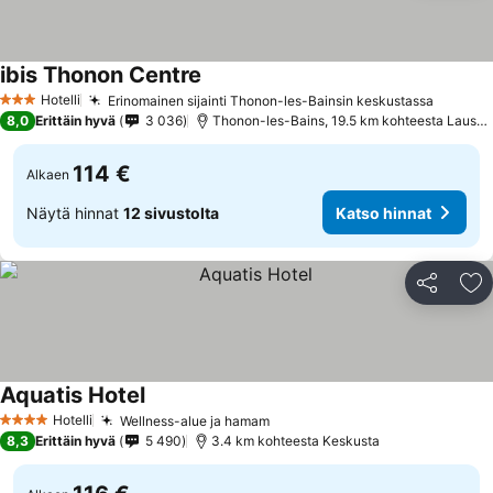
ibis Thonon Centre
Katso hinnat
Hotelli
Erinomainen sijainti Thonon-les-Bainsin keskustassa
Katso h
3 Tähtiluokitus
8,0
Erittäin hyvä
3 036
Thonon-les-Bains, 19.5 km kohteesta Lausa
114 €
Alkaen
Näytä hinnat
12 sivustolta
Katso hinnat
Jaa
Li
Aquatis Hotel
Katso hinnat
Hotelli
Wellness-alue ja hamam
Katso hinnat
4 Tähtiluokitus
8,3
Erittäin hyvä
5 490
3.4 km kohteesta Keskusta