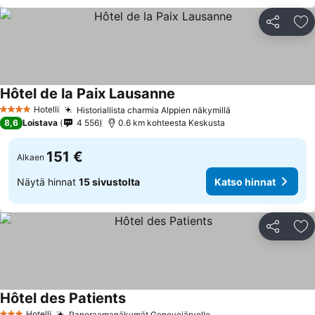
Jaa
Li
Hôtel de la Paix Lausanne
Katso hinnat
Hotelli
Historiallista charmia Alppien näkymillä
Katso hinnat
4 Tähtiluokitus
8,6
Loistava
4 556
0.6 km kohteesta Keskusta
151 €
Alkaen
Näytä hinnat
15 sivustolta
Katso hinnat
Jaa
Li
Hôtel des Patients
Katso hinnat
Hotelli
Panoraamanäkymät Genevejärvelle