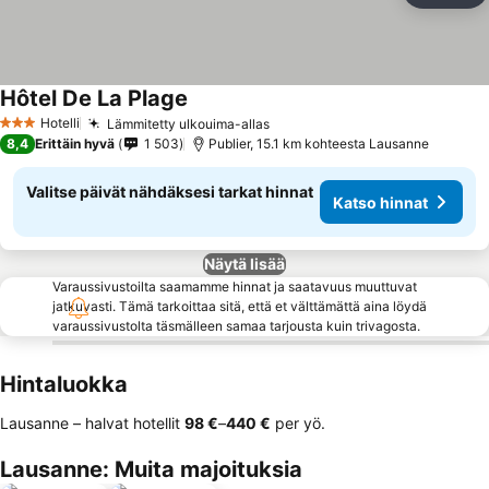
Hôtel De La Plage
Katso hinnat
Hotelli
Lämmitetty ulkouima-allas
Katso hinnat
3 Tähtiluokitus
8,4
Erittäin hyvä
1 503
Publier, 15.1 km kohteesta Lausanne
Valitse päivät nähdäksesi tarkat hinnat
Katso hinnat
Näytä lisää
Varaussivustoilta saamamme hinnat ja saatavuus muuttuvat
jatkuvasti. Tämä tarkoittaa sitä, että et välttämättä aina löydä
varaussivustolta täsmälleen samaa tarjousta kuin trivagosta.
Hintaluokka
Lausanne – halvat hotellit
‎98 €
–
‎440 €
per yö.
Lausanne: Muita majoituksia