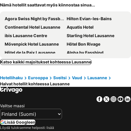
Nämä hotellit saattavat myös kiinnostaa sinua...
Agora Swiss Night by Fassbind
Hilton Evian-les-Bains
Continental Hotel Lausanne
Aquatis Hotel
ibis Lausanne Centre
Starling Hotel Lausanne
Mövenpick Hotel Lausanne
Hôtel Bon Rivage
Hôtel de la Paix Lausanne
Alpha by Fassbind
Modern Times Hotel, Vevey, a Tribute Portfolio Hotel
Swiss Wine by Fassbind
Katso kaikki majoitukset kohteessa Lausanne
Moxy Lausanne City
Tulip Inn Lausanne Beaulieu
Hotellihaku
Eurooppa
Sveitsi
Vaud
Lausanne
Novotel Lausanne Bussigny
Hotel Lavaux
Halvat hotellit kohteessa Lausanne
VISIONAPARTMENTS Vevey Rue des Communaux
Royal Savoy Hotel & Spa
Hotel Angleterre
Hotel Mirabeau
Facebook
Twitter
Insta
Yo
Hôtel de France Contact-Hôtel
Hôtel des Patients
Valitse maasi
Bellerive Hotel
Hotel Prealpina
Hotel Victoria
Zleep Hotel Lausanne-Chavannes
Lisää Googleen
Löydä tuloksemme helposti: lisää
Hostellerie Le Petit Manoir
Hostellerie de Genève