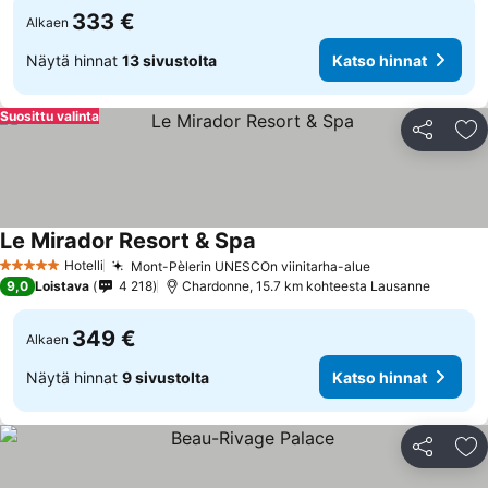
333 €
Alkaen
Näytä hinnat
13 sivustolta
Katso hinnat
Suosittu valinta
Jaa
Li
Le Mirador Resort & Spa
Katso hinnat
Hotelli
Mont-Pèlerin UNESCOn viinitarha-alue
Katso hinnat
5 Tähtiluokitus
9,0
Loistava
4 218
Chardonne, 15.7 km kohteesta Lausanne
349 €
Alkaen
Näytä hinnat
9 sivustolta
Katso hinnat
Jaa
Li