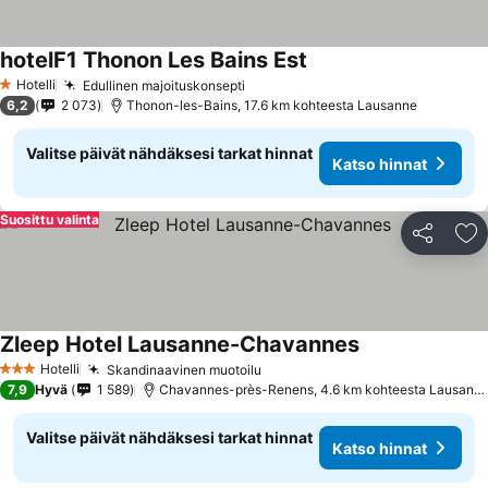
hotelF1 Thonon Les Bains Est
Katso hinnat
Hotelli
Edullinen majoituskonsepti
Katso hinnat
1 Tähtiluokitus
6,2
2 073
Thonon-les-Bains, 17.6 km kohteesta Lausanne
Valitse päivät nähdäksesi tarkat hinnat
Katso hinnat
Suosittu valinta
Jaa
Li
Zleep Hotel Lausanne-Chavannes
Katso hinnat
Hotelli
Skandinaavinen muotoilu
Katso hinnat
3 Tähtiluokitus
7,9
Hyvä
1 589
Chavannes-près-Renens, 4.6 km kohteesta Lausann
Valitse päivät nähdäksesi tarkat hinnat
Katso hinnat