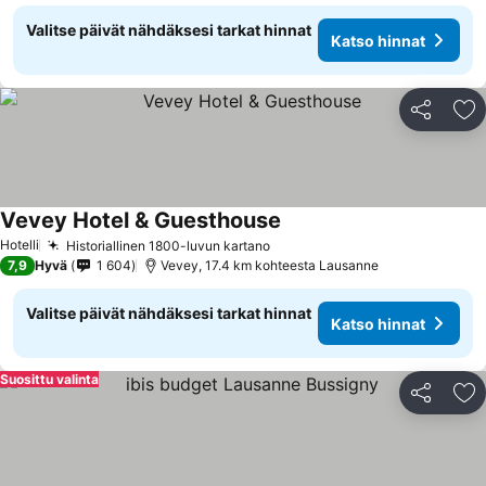
Valitse päivät nähdäksesi tarkat hinnat
Katso hinnat
Jaa
Li
Vevey Hotel & Guesthouse
Katso hinnat
Hotelli
Historiallinen 1800-luvun kartano
Katso hinnat
7,9
Hyvä
1 604
Vevey, 17.4 km kohteesta Lausanne
Valitse päivät nähdäksesi tarkat hinnat
Katso hinnat
Suosittu valinta
Jaa
Li