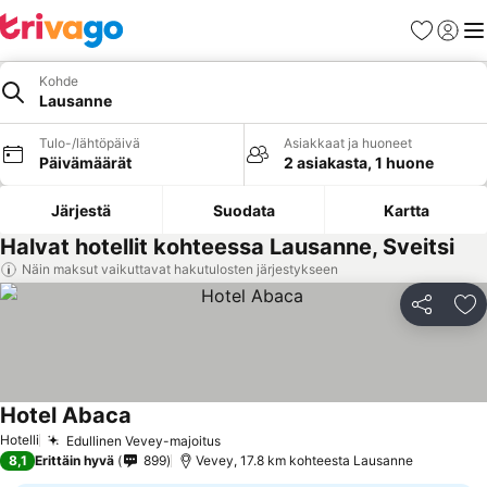
Suosikit
Kirjaud
Val
Kohde
Lausanne
Tulo-/lähtöpäivä
Asiakkaat ja huoneet
Päivämäärät
2 asiakasta, 1 huone
Järjestä
Suodata
Kartta
Halvat hotellit kohteessa Lausanne, Sveitsi
Näin maksut vaikuttavat hakutulosten järjestykseen
Jaa
Li
Hotel Abaca
Katso hinnat
Hotelli
Edullinen Vevey-majoitus
Katso hinnat
8,1
Erittäin hyvä
899
Vevey, 17.8 km kohteesta Lausanne