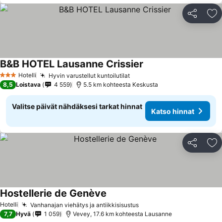
Jaa
Li
B&B HOTEL Lausanne Crissier
Katso hinnat
Hotelli
Hyvin varustellut kuntoilutilat
Katso hinnat
3 Tähtiluokitus
8,5
Loistava
4 559
5.5 km kohteesta Keskusta
Valitse päivät nähdäksesi tarkat hinnat
Katso hinnat
Jaa
Li
Hostellerie de Genève
Katso hinnat
Hotelli
Vanhanajan viehätys ja antiikkisisustus
Katso hinnat
7,7
Hyvä
1 059
Vevey, 17.6 km kohteesta Lausanne