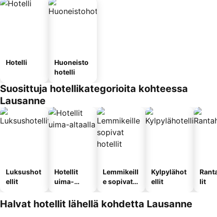
Hotelli
Huoneisto
hotelli
Suosittuja hotellikategorioita kohteessa
Lausanne
Luksushot
Hotellit
Lemmikeill
Kylpylähot
Rant
ellit
uima-
e sopivat
ellit
lit
altaalla
hotellit
Halvat hotellit lähellä kohdetta Lausanne