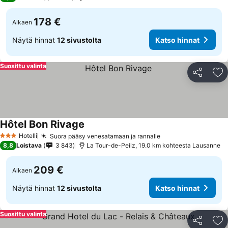
178 €
Alkaen
Näytä hinnat
12 sivustolta
Katso hinnat
Suosittu valinta
Jaa
Li
Hôtel Bon Rivage
Katso hinnat
Hotelli
Suora pääsy venesatamaan ja rannalle
Katso hinnat
3 Tähtiluokitus
8,8
Loistava
3 843
La Tour-de-Peilz, 19.0 km kohteesta Lausanne
209 €
Alkaen
Näytä hinnat
12 sivustolta
Katso hinnat
Suosittu valinta
Jaa
Li