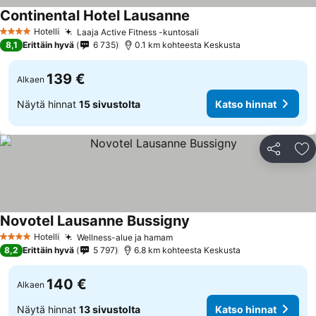
Continental Hotel Lausanne
Katso hinnat
Hotelli
Laaja Active Fitness -kuntosali
Katso hinnat
4 Tähtiluokitus
8,1
Erittäin hyvä
6 735
0.1 km kohteesta Keskusta
139 €
Alkaen
Näytä hinnat
15 sivustolta
Katso hinnat
Jaa
Li
Novotel Lausanne Bussigny
Katso hinnat
Hotelli
Wellness-alue ja hamam
Katso hinnat
4 Tähtiluokitus
8,2
Erittäin hyvä
5 797
6.8 km kohteesta Keskusta
140 €
Alkaen
Näytä hinnat
13 sivustolta
Katso hinnat