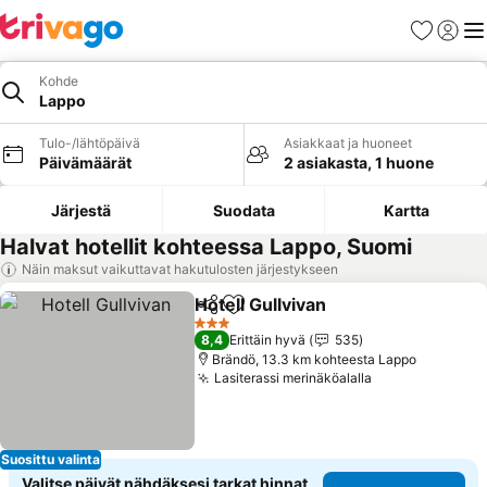
Suosikit
Kirjaud
Val
Kohde
Lappo
Tulo-/lähtöpäivä
Asiakkaat ja huoneet
Päivämäärät
2 asiakasta, 1 huone
Järjestä
Suodata
Kartta
Halvat hotellit kohteessa Lappo, Suomi
Näin maksut vaikuttavat hakutulosten järjestykseen
Hotell Gullvivan
Jaa
Lisää suosikkeihin
Katso hinn
3 Tähtiluokitus
8,4
Erittäin hyvä
535
Brändö, 13.3 km kohteesta Lappo
Lasiterassi merinäköalalla
Katso hinnat
Suosittu valinta
Valitse päivät nähdäksesi tarkat hinnat