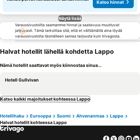
Katso hinnat
Näytä lisää
Varaussivustoilta saamamme hinnat ja saatavuus muuttuvat
jatkuvasti. Tämä tarkoittaa sitä, että et välttämättä aina löydä
varaussivustolta täsmälleen samaa tarjousta kuin trivagosta.
Halvat hotellit lähellä kohdetta Lappo
Nämä hotellit saattavat myös kiinnostaa sinua...
Hotell Gullvivan
Katso kaikki majoitukset kohteessa Lappo
Hotellihaku
Eurooppa
Suomi
Ahvenanmaa
Lappo
Halvat hotellit kohteessa Lappo
Facebook
Twitter
Insta
Yo