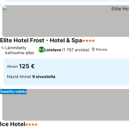
Elite Hotel Frost - Hotel & Spa
4 Tähtiluokitus
Katso hinnat
Lämmitetty
Loistava
(1 797 arviota)
9,4
Kiiruna
kattouima-allas
Katso hinnat
125 €
Alkaen
Näytä hinnat
9 sivustolta
Suosittu valinta
Ice Hotel
4 Tähtiluokitus
Katso hinnat