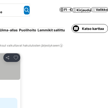
FI · €
Valikko
Kirjaudu
ne
Katso karttaa
Uima-allas
Puolihoito
Lemmikit sallittu
ksut vaikuttavat hakutulosten järjestykseen
Lisää suosikkeihin
Jaa