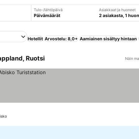
Tulo-/lähtöpäivä
Asiakkaat ja huoneet
Päivämäärät
2 asiakasta, 1 huo
Hotellit
Arvostelu: 8,0+
Aamiainen sisältyy hintaan
appland, Ruotsi
Näin ma
isko