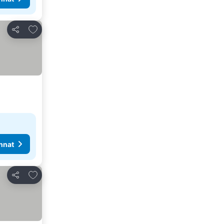
Lisää suosikkeihin
Jaa
nnat
Lisää suosikkeihin
Jaa