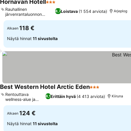
Hornavan Hotell
3 Tähtiluokitus
Katso hinnat
Rauhallinen
Loistava
(1 554 arviota)
8,7
Arjeplog
järvenrantaluonnon
Katso hinnat
pakopaikka
118 €
Alkaen
Näytä hinnat
11 sivustolta
Best Western Hotel Arctic Eden
3 Tähtiluokitus
Katso hinnat
Rentouttava
Erittäin hyvä
(4 413 arviota)
8,1
Kiiruna
wellness-alue ja
Katso hinnat
altaat
124 €
Alkaen
Näytä hinnat
11 sivustolta