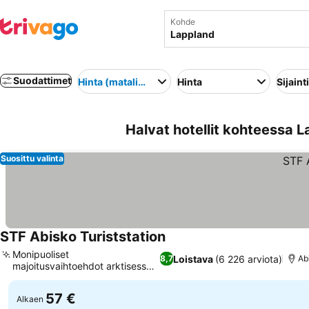
Kohde
Suodattimet
Hinta (matalimmasta korkeimpaan)
Hinta
Sijainti
Halvat hotellit kohteessa L
Suosittu valinta
STF Abisko Turiststation
Katso hinnat
Monipuoliset
Loistava
(6 226 arviota)
8,7
Ab
majoitusvaihtoehdot arktisessa
Katso hinnat
ympäristössä
57 €
Alkaen