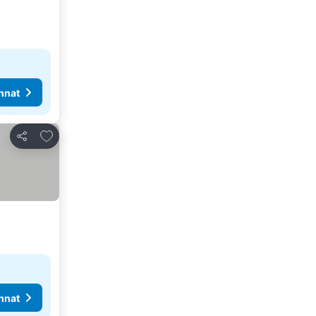
nnat
Lisää suosikkeihin
Jaa
nnat