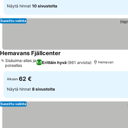
Näytä hinnat
10 sivustolta
Suosittu valinta
Hemavans Fjällcenter
Katso hinnat
Sisäuima-allas ja
Erittäin hyvä
(961 arviota)
8,0
Hemavan
poreallas
Katso hinnat
62 €
Alkaen
Näytä hinnat
8 sivustolta
Suosittu valinta