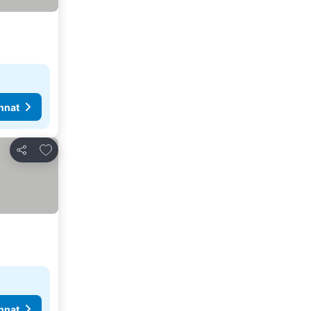
nnat
Lisää suosikkeihin
Jaa
nnat