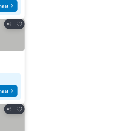
nnat
Lisää suosikkeihin
Jaa
nnat
Lisää suosikkeihin
Jaa