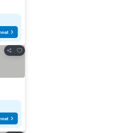
nnat
Lisää suosikkeihin
Jaa
nnat