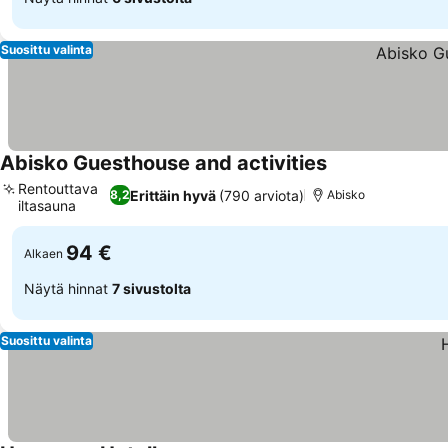
Suosittu valinta
Abisko Guesthouse and activities
Katso hinnat
Rentouttava
Erittäin hyvä
(790 arviota)
8,2
Abisko
iltasauna
Katso hinnat
94 €
Alkaen
Näytä hinnat
7 sivustolta
Suosittu valinta