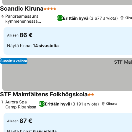
Scandic Kiruna
4 Tähtiluokitus
Katso hinnat
Panoraamasauna
Erittäin hyvä
(3 677 arviota)
8,3
Kiir
kymmenennessä
Katso hinnat
kerroksessa
86 €
Alkaen
Näytä hinnat
14 sivustolta
Suosittu valinta
STF Malmfältens Folkhögskola
2 Tähtiluokitus
Katso hinnat
Aurora Spa
Erittäin hyvä
(3 191 arviota)
8,0
Kiiruna
Camp Ripanissa
Katso hinnat
87 €
Alkaen
Näytä hinnat
6 sivustolta