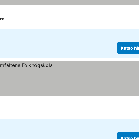
una
Katso hi
Katso hi