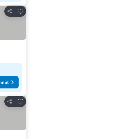
Lisää suosikkeihin
Jaa
nnat
Lisää suosikkeihin
Jaa