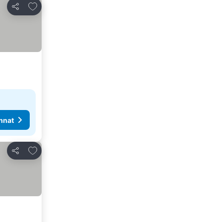
Lisää suosikkeihin
Jaa
nnat
Lisää suosikkeihin
Jaa