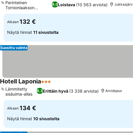
Perinteinen
Loistava
(10 563 arviota)
9,0
Jukkasjärv
Tornionlaakson
Katso hinnat
gastronomia
132 €
Alkaen
Näytä hinnat
11 sivustolta
Suosittu valinta
Hotell Laponia
3 Tähtiluokitus
Katso hinnat
Lämmitetty
Erittäin hyvä
(3 338 arviota)
8,3
Arvidsjaur
sisäuima-allas
Katso hinnat
134 €
Alkaen
Näytä hinnat
10 sivustolta