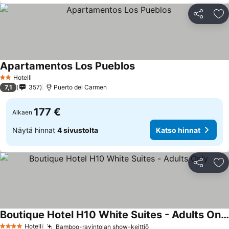
Jaa
Li
Apartamentos Los Pueblos
Katso hinnat
Hotelli
2 Tähtiluokitus
7,1
357
Puerto del Carmen
177 €
Alkaen
Näytä hinnat
4 sivustolta
Katso hinnat
Jaa
Li
Boutique Hotel H10 White Suites - Adults Only
Katso hinnat
Hotelli
Bamboo-ravintolan show-keittiö
Katso hinnat