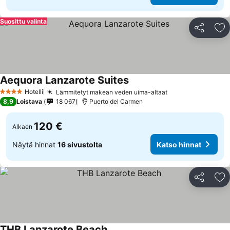
Suosittu valinta
Jaa
Li
Aequora Lanzarote Suites
Katso hinnat
Hotelli
Lämmitetyt makean veden uima-altaat
Katso hinnat
4 Tähtiluokitus
8,9
Loistava
18 067
Puerto del Carmen
120 €
Alkaen
Näytä hinnat
16 sivustolta
Katso hinnat
Jaa
Li
THB Lanzarote Beach