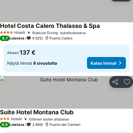
Hotel Costa Calero Thalasso & Spa
Katso hinnat
Hotelli
Rubicon Diving -sukelluskeskus
Katso hinnat
4 Tähtiluokitus
8,7
Loistava
8 925
Puerto Calero
137 €
Alkaen
Näytä hinnat
8 sivustolta
Katso hinnat
Jaa
Li
Suite Hotel Montana Club
Katso hinnat
Hotelli
Erillinen lasten allasalue
Katso hinnat
3 Tähtiluokitus
8,6
Loistava
2 669
Puerto del Carmen