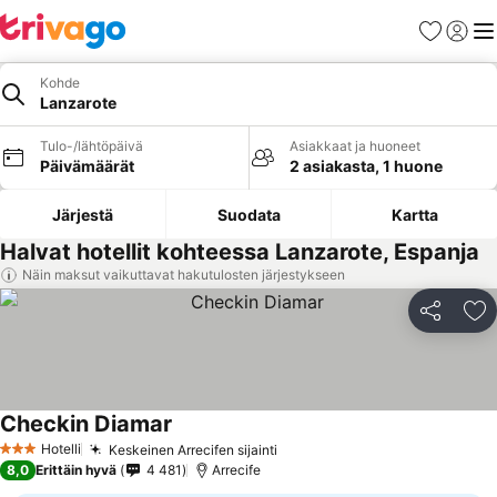
Suosikit
Kirjaud
Val
Kohde
Lanzarote
Tulo-/lähtöpäivä
Asiakkaat ja huoneet
Päivämäärät
2 asiakasta, 1 huone
Järjestä
Suodata
Kartta
Halvat hotellit kohteessa Lanzarote, Espanja
Näin maksut vaikuttavat hakutulosten järjestykseen
Jaa
Li
Checkin Diamar
Katso hinnat
Hotelli
Keskeinen Arrecifen sijainti
Katso hinnat
3 Tähtiluokitus
8,0
Erittäin hyvä
4 481
Arrecife