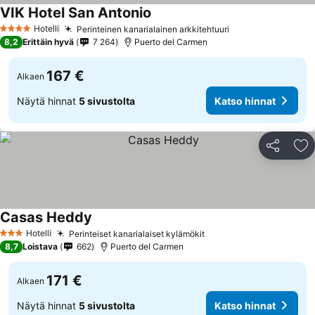
VIK Hotel San Antonio
Katso hinnat
Hotelli
Perinteinen kanarialainen arkkitehtuuri
Katso hinnat
4 Tähtiluokitus
8,2
Erittäin hyvä
7 264
Puerto del Carmen
167 €
Alkaen
Näytä hinnat
5 sivustolta
Katso hinnat
Jaa
Li
Casas Heddy
Katso hinnat
Hotelli
Perinteiset kanarialaiset kylämökit
Katso hinnat
3 Tähtiluokitus
8,7
Loistava
662
Puerto del Carmen
171 €
Alkaen
Näytä hinnat
5 sivustolta
Katso hinnat