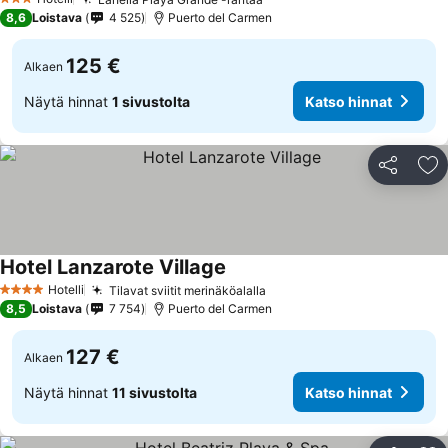
Katso hinnat
3 Tähtiluokitus
8,6
Loistava
4 525
Puerto del Carmen
125 €
Alkaen
Näytä hinnat
1 sivustolta
Katso hinnat
Jaa
Li
Hotel Lanzarote Village
Katso hinnat
Hotelli
Tilavat sviitit merinäköalalla
Katso hinnat
4 Tähtiluokitus
8,5
Loistava
7 754
Puerto del Carmen
127 €
Alkaen
Näytä hinnat
11 sivustolta
Katso hinnat