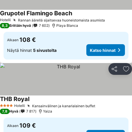
Grupotel Flamingo Beach
Katso hinnat
Hotelli
Rannan äärellä sijaitsevaa huoneistomaista asumista
Katso hinna
8,3
Erittäin hyvä
7 602
Playa Blanca
108 €
Alkaen
Näytä hinnat
5 sivustolta
Katso hinnat
Jaa
Li
THB Royal
Katso hinnat
Hotelli
Kansainvälinen ja kanarialainen buffet
Katso hinnat
4 Tähtiluokitus
7,8
Hyvä
7 817
Yaiza
109 €
Alkaen