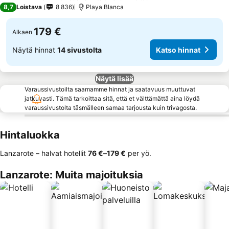
4 Tähtiluokitus
8,7
Loistava
8 836
Playa Blanca
179 €
Alkaen
Näytä hinnat
14 sivustolta
Katso hinnat
Näytä lisää
Varaussivustoilta saamamme hinnat ja saatavuus muuttuvat
jatkuvasti. Tämä tarkoittaa sitä, että et välttämättä aina löydä
varaussivustolta täsmälleen samaa tarjousta kuin trivagosta.
Hintaluokka
Lanzarote – halvat hotellit
‎76 €
–
‎179 €
per yö.
Lanzarote: Muita majoituksia