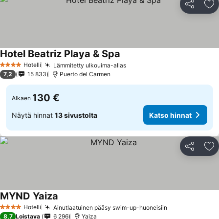
Jaa
Li
Hotel Beatriz Playa & Spa
Katso hinnat
Hotelli
Lämmitetty ulkouima-allas
Katso hinnat
4 Tähtiluokitus
7,2
15 833
Puerto del Carmen
130 €
Alkaen
Näytä hinnat
13 sivustolta
Katso hinnat
Jaa
Li
MYND Yaiza
Katso hinnat
Hotelli
Ainutlaatuinen pääsy swim-up-huoneisiin
Katso hinnat
4 Tähtiluokitus
8,7
Loistava
6 296
Yaiza