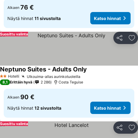
76 €
Alkaen
Näytä hinnat
11 sivustolta
Katso hinnat
Suosittu valinta
Jaa
Li
Neptuno Suites - Adults Only
Katso hinnat
Hotelli
Ulkouima-allas aurinkotuoleilla
Katso hinnat
2 Tähtiluokitus
8,1
Erittäin hyvä
2 286
Costa Teguise
90 €
Alkaen
Näytä hinnat
12 sivustolta
Katso hinnat
Suosittu valinta
Jaa
Li