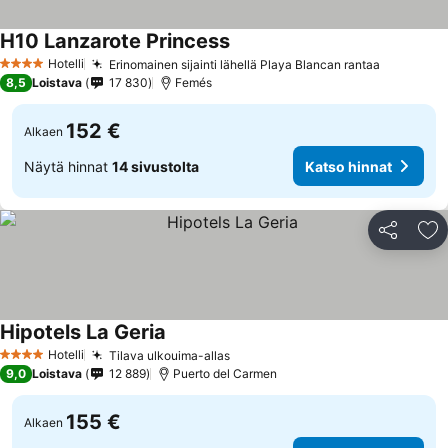
H10 Lanzarote Princess
Katso hinnat
Hotelli
Erinomainen sijainti lähellä Playa Blancan rantaa
Katso hi
4 Tähtiluokitus
8,5
Loistava
17 830
Femés
152 €
Alkaen
Näytä hinnat
14 sivustolta
Katso hinnat
Jaa
Li
Hipotels La Geria
Katso hinnat
Hotelli
Tilava ulkouima-allas
Katso hinnat
4 Tähtiluokitus
9,0
Loistava
12 889
Puerto del Carmen
155 €
Alkaen