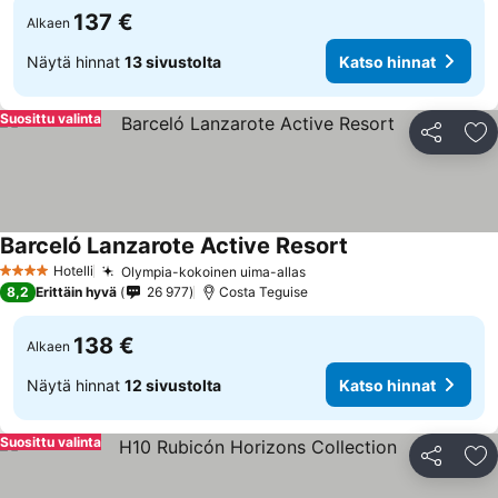
137 €
Alkaen
Näytä hinnat
13 sivustolta
Katso hinnat
Suosittu valinta
Jaa
Li
Barceló Lanzarote Active Resort
Katso hinnat
Hotelli
Olympia-kokoinen uima-allas
Katso hinnat
4 Tähtiluokitus
8,2
Erittäin hyvä
26 977
Costa Teguise
138 €
Alkaen
Näytä hinnat
12 sivustolta
Katso hinnat
Suosittu valinta
Jaa
Li