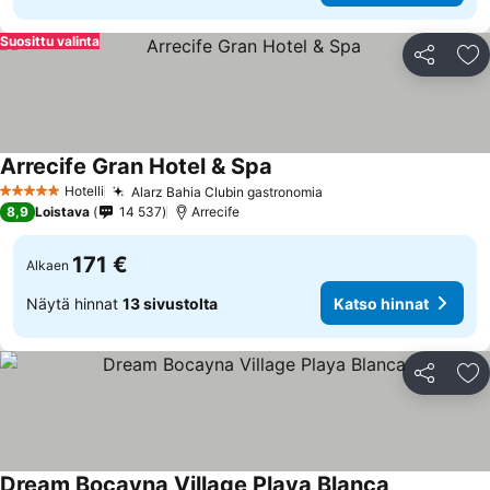
Suosittu valinta
Jaa
Li
Arrecife Gran Hotel & Spa
Katso hinnat
Hotelli
Alarz Bahia Clubin gastronomia
Katso hinnat
5 Tähtiluokitus
8,9
Loistava
14 537
Arrecife
171 €
Alkaen
Näytä hinnat
13 sivustolta
Katso hinnat
Jaa
Li
Dream Bocayna Village Playa Blanca