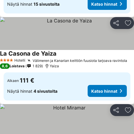
Näytä hinnat
15 sivustolta
Katso hinnat
Jaa
Li
La Casona de Yaiza
Katso hinnat
Hotelli
Välimeren ja Kanarian keittiön fuusiota tarjoava ravintola
Kat
4 Tähtiluokitus
8,6
Loistava
1 829
Yaiza
111 €
Alkaen
Näytä hinnat
4 sivustolta
Katso hinnat
Jaa
Li