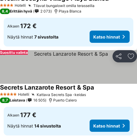
Katso hinna
Hotelli
Tilavat bungalowit omilla terasseilla
Katso hinnat
4 Tähtiluokitus
8,4
Erittäin hyvä
2 073
Playa Blanca
172 €
Alkaen
Näytä hinnat
7 sivustolta
Katso hinnat
Suosittu valinta
Jaa
Li
Secrets Lanzarote Resort & Spa
Katso hinnat
Hotelli
Kattava Secrets Spa -keidas
Katso hinnat
5 Tähtiluokitus
8,7
Loistava
16 505
Puerto Calero
177 €
Alkaen
Näytä hinnat
14 sivustolta
Katso hinnat