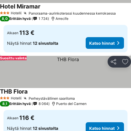
Hotel Miramar
Katso hinnat
Hotelli
Panoraama-aurinkoterassi kuudennessa kerroksessa
Katso 
3 Tähtiluokitus
8,0
Erittäin hyvä
1 724
Arrecife
113 €
Alkaen
Näytä hinnat
12 sivustolta
Katso hinnat
Suosittu valinta
Jaa
Li
THB Flora
Katso hinnat
Hotelli
Perheystävällinen saariloma
Katso hinnat
3 Tähtiluokitus
8,1
Erittäin hyvä
8 064
Puerto del Carmen
116 €
Alkaen
Näytä hinnat
12 sivustolta
Katso hinnat