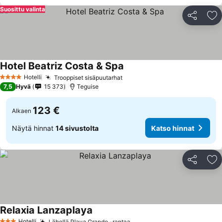
Suosittu valinta
Jaa
Li
Hotel Beatriz Costa & Spa
Katso hinnat
Hotelli
Trooppiset sisäpuutarhat
Katso hinnat
4 Tähtiluokitus
7,5
Hyvä
15 373
Teguise
123 €
Alkaen
Näytä hinnat
14 sivustolta
Katso hinnat
Jaa
Li
Relaxia Lanzaplaya
Katso hinnat
Hotelli
Lähellä Playa Grande -rantaa