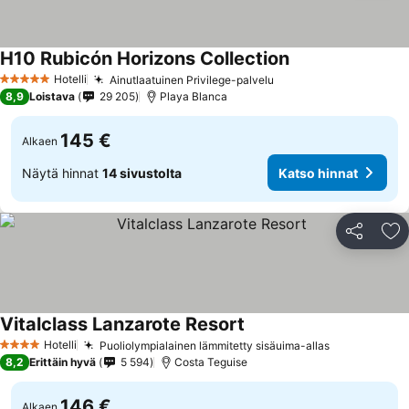
H10 Rubicón Horizons Collection
Katso hinnat
Hotelli
Ainutlaatuinen Privilege-palvelu
Katso hinnat
5 Tähtiluokitus
8,9
Loistava
29 205
Playa Blanca
145 €
Alkaen
Näytä hinnat
14 sivustolta
Katso hinnat
Jaa
Li
Vitalclass Lanzarote Resort
Katso hinnat
Hotelli
Puoliolympialainen lämmitetty sisäuima-allas
Katso hinna
4 Tähtiluokitus
8,2
Erittäin hyvä
5 594
Costa Teguise
146 €
Alkaen