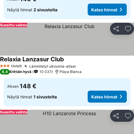
Näytä hinnat
2 sivustolta
Katso hinnat
Suosittu valinta
Jaa
Li
Relaxia Lanzasur Club
Katso hinnat
Hotelli
Lämmitetyt ulkouima-altaat
Katso hinnat
3 Tähtiluokitus
8,4
Erittäin hyvä
10 037
Playa Blanca
148 €
Alkaen
Näytä hinnat
1 sivustolta
Katso hinnat
Suosittu valinta
Jaa
Li