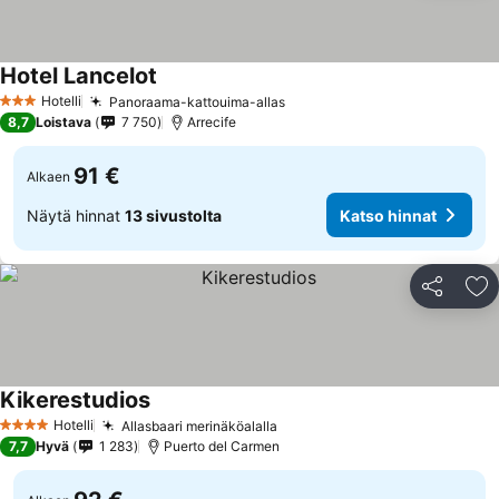
Hotel Lancelot
Katso hinnat
Hotelli
Panoraama-kattouima-allas
Katso hinnat
3 Tähtiluokitus
8,7
Loistava
7 750
Arrecife
91 €
Alkaen
Näytä hinnat
13 sivustolta
Katso hinnat
Jaa
Li
Kikerestudios
Katso hinnat
Hotelli
Allasbaari merinäköalalla
Katso hinnat
4 Tähtiluokitus
7,7
Hyvä
1 283
Puerto del Carmen