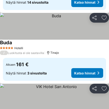
Näytä hinnat
14 sivustolta
Katso hinnat
Jaa
Li
Buda
Katso hinnat
Hotelli
5 Tähtiluokitus
/
Tinajo
Luokitusta ei ole saatavilla
161 €
Alkaen
Näytä hinnat
3 sivustolta
Katso hinnat
Jaa
Li