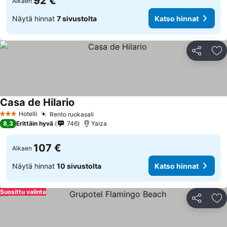
92 €
Alkaen
Näytä hinnat
7 sivustolta
Katso hinnat
Jaa
Li
Casa de Hilario
Katso hinnat
Hotelli
Rento ruokasali
Katso hinnat
3 Tähtiluokitus
8,3
Erittäin hyvä
746
Yaiza
107 €
Alkaen
Näytä hinnat
10 sivustolta
Katso hinnat
Suosittu valinta
Jaa
Li