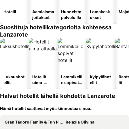
Hotelli
Aamiaisma
Huoneisto
Lomakesk
Maja
joitukset
palveluilla
ukset
Suosittuja hotellikategorioita kohteessa
Lanzarote
Luksushot
Hotellit
Lemmikeill
Kylpylähot
Rant
ellit
uima-
e sopivat
ellit
lit
altaalla
hotellit
Halvat hotellit lähellä kohdetta Lanzarote
Nämä hotellit saattavat myös kiinnostaa sinua...
Gran Tagoro Family & Fun Playa Blanca
Relaxia Olivina