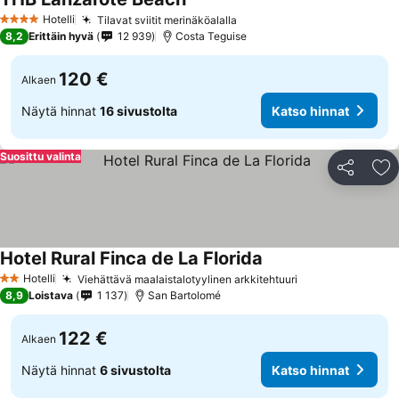
Katso hinnat
Hotelli
Tilavat sviitit merinäköalalla
Katso hinnat
4 Tähtiluokitus
8,2
Erittäin hyvä
12 939
Costa Teguise
120 €
Alkaen
Näytä hinnat
16 sivustolta
Katso hinnat
Suosittu valinta
Jaa
Li
Hotel Rural Finca de La Florida
Katso hinnat
Hotelli
Viehättävä maalaistalotyylinen arkkitehtuuri
Katso hinnat
2 Tähtiluokitus
8,9
Loistava
1 137
San Bartolomé
122 €
Alkaen
Näytä hinnat
6 sivustolta
Katso hinnat