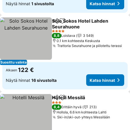
Näytä hinnat
1 sivustolta
Katso hinnat
Solo Sokos Hotel Lahden
Jaa
Lisää suosikkeihin
Seurahuone
Katso hinnat
4 Tähtiluokitus
8,8
Loistava
3 549
0.1 km kohteesta Keskusta
Trattoria Seurahuone ja piilotettu terassi
Kat
Suosittu valinta
122 €
Alkaen
Näytä hinnat
16 sivustolta
Katso hinnat
Hotelli Messilä
Jaa
Lisää suosikkeihin
Katso hinna
3 Tähtiluokitus
8,4
Erittäin hyvä
213
Hollola, 6.6 km kohteesta Lahti
Ski-in/ski-out-yhteys Messilään
Katso hi