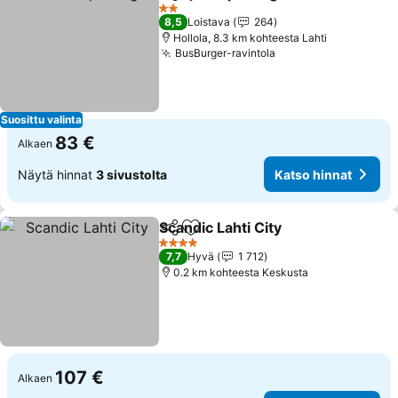
Jaa
Lisää suosikkeihin
Katso 
2 Tähtiluokitus
8,5
Loistava
264
Hollola, 8.3 km kohteesta Lahti
BusBurger-ravintola
Katso hinnat
Suosittu valinta
83 €
Alkaen
Näytä hinnat
3 sivustolta
Katso hinnat
Scandic Lahti City
Jaa
Lisää suosikkeihin
Katso hi
4 Tähtiluokitus
7,7
Hyvä
1 712
0.2 km kohteesta Keskusta
107 €
Alkaen