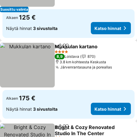
Suosittu valinta
125 €
Alkaen
Näytä hinnat
3 sivustolta
Katso hinnat
Mukkulan kartano
Jaa
Lisää suosikkeihin
Katso hi
4 Tähtiluokitus
8,9
Loistava
870
3.8 km kohteesta Keskusta
Järvenrantasauna ja poreallas
Katso hinn
175 €
Alkaen
Näytä hinnat
3 sivustolta
Katso hinnat
Bright & Cozy Renovated
Jaa
Lisää suosikkeihin
Studio In The Center