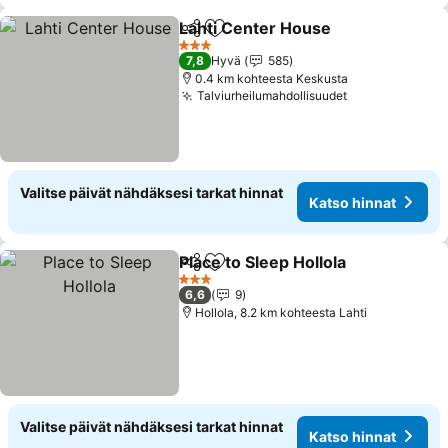
Lahti Center House
Jaa
Lisää suosikkeihin
Katso 
3 Tähtiluokitus
7,8
Hyvä
585
0.4 km kohteesta Keskusta
Talviurheilumahdollisuudet
Katso hinnat
Valitse päivät nähdäksesi tarkat hinnat
Katso hinnat
Place to Sleep Hollola
Jaa
Lisää suosikkeihin
Kats
3 Tähtiluokitus
6,6
9
Hollola, 8.2 km kohteesta Lahti
Valitse päivät nähdäksesi tarkat hinnat
Katso hinnat