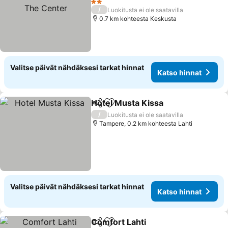
Katso hinnat
2 Tähtiluokitus
/
Luokitusta ei ole saatavilla
0.7 km kohteesta Keskusta
Valitse päivät nähdäksesi tarkat hinnat
Katso hinnat
Hotel Musta Kissa
Jaa
Lisää suosikkeihin
Katso hi
/
Luokitusta ei ole saatavilla
Tampere, 0.2 km kohteesta Lahti
Valitse päivät nähdäksesi tarkat hinnat
Katso hinnat
Comfort Lahti
Jaa
Lisää suosikkeihin
Katso hinnat