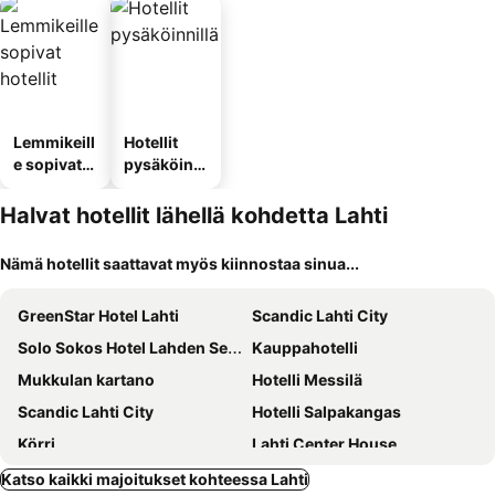
Lemmikeill
Hotellit
e sopivat
pysäköinni
hotellit
llä
Halvat hotellit lähellä kohdetta Lahti
Nämä hotellit saattavat myös kiinnostaa sinua...
GreenStar Hotel Lahti
Scandic Lahti City
Solo Sokos Hotel Lahden Seurahuone
Kauppahotelli
Mukkulan kartano
Hotelli Messilä
Scandic Lahti City
Hotelli Salpakangas
Körri
Lahti Center House
Place to Sleep Hollola
Bright & Cozy Renovated Studio In The Center
Katso kaikki majoitukset kohteessa Lahti