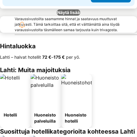
Näytä lisää
Varaussivustoilta saamamme hinnat ja saatavuus muuttuvat
jatkuvasti. Tämä tarkoittaa sitä, että et välttämättä aina löydä
varaussivustolta täsmälleen samaa tarjousta kuin trivagosta.
Hintaluokka
Lahti – halvat hotellit
‎72 €
–
‎175 €
per yö.
Lahti: Muita majoituksia
Hotelli
Huoneisto
Huoneisto
palveluilla
hotelli
Suosittuja hotellikategorioita kohteessa Lahti