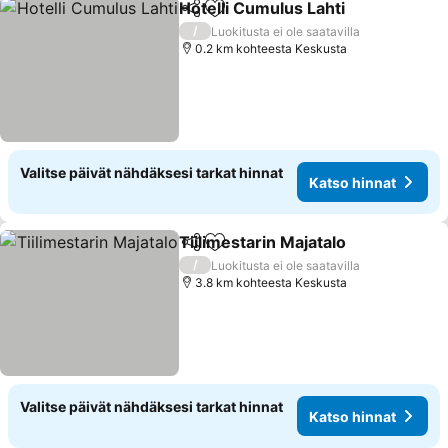
Hotelli Cumulus Lahti
Jaa
Lisää suosikkeihin
Katso
/
Luokitusta ei ole saatavilla
0.2 km kohteesta Keskusta
Valitse päivät nähdäksesi tarkat hinnat
Katso hinnat
Tiilimestarin Majatalo
Jaa
Lisää suosikkeihin
Kats
/
Luokitusta ei ole saatavilla
3.8 km kohteesta Keskusta
Valitse päivät nähdäksesi tarkat hinnat
Katso hinnat