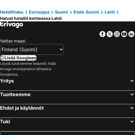
Hotellihaku
Eurooppa
Suomi
Etelä-Suomi
Lahti
Halvat hotellit kohteessa Lahti
Facebook
Twitter
Insta
Yo
Valitse maasi
Lisää Googleen
Löydä tuloksemme helposti: lisää
trivago ensisijaiseksi lähteeksi
Googlessa.
Yritys
Tuotteemme
Ehdot ja käytännöt
Tuki