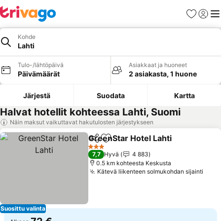
Suosikit
Kirjaud
Val
Kohde
Lahti
Tulo-/lähtöpäivä
Asiakkaat ja huoneet
Päivämäärät
2 asiakasta, 1 huone
Järjestä
Suodata
Kartta
Halvat hotellit kohteessa Lahti, Suomi
Näin maksut vaikuttavat hakutulosten järjestykseen
GreenStar Hotel Lahti
Jaa
Lisää suosikkeihin
Kats
3 Tähtiluokitus
7,7
Hyvä
4 883
0.5 km kohteesta Keskusta
Kätevä liikenteen solmukohdan sijainti
Kats
Suosittu valinta