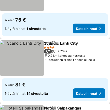
75 €
Alkaen
Näytä hinnat
1 sivustolta
Katso hinnat
Scandic Lahti City
Jaa
Lisää suosikkeihin
Katso hi
4 Tähtiluokitus
7,2
2 734
0.2 km kohteesta Keskusta
Keskeinen sijainti Lahden alueella
Katso h
81 €
Alkaen
Näytä hinnat
14 sivustolta
Katso hinnat
Hotelli Salpakangas