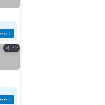
nnat
Lisää suosikkeihin
Jaa
nnat