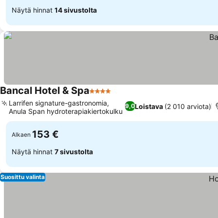
Näytä hinnat
14 sivustolta
Bancal Hotel & Spa
4 Tähtiluokitus
Larrifen signature-gastronomia,
Loistava
(2 010 arviota)
9,0
Anula Span hydroterapiakiertokulku
153 €
Alkaen
Näytä hinnat
7 sivustolta
Suosittu valinta