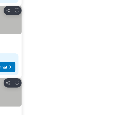
Lisää suosikkeihin
Jaa
nnat
Lisää suosikkeihin
Jaa