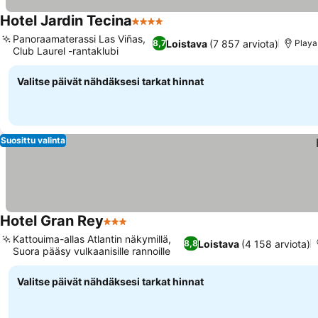
Hotel Jardin Tecina
4 Tähtiluokitus
Panoraamaterassi Las Viñas,
Loistava
(7 857 arviota)
8,7
Playa
Club Laurel -rantaklubi
Valitse päivät nähdäksesi tarkat hinnat
Suosittu valinta
Hotel Gran Rey
3 Tähtiluokitus
Kattouima-allas Atlantin näkymillä,
Loistava
(4 158 arviota)
8,8
Suora pääsy vulkaanisille rannoille
Valitse päivät nähdäksesi tarkat hinnat