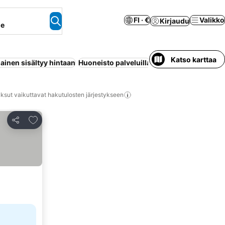
FI · €
Valikko
Kirjaudu
ne
Katso karttaa
ainen sisältyy hintaan
Huoneisto palveluilla
Ranta
Koko talo/asu
ksut vaikuttavat hakutulosten järjestykseen
Lisää suosikkeihin
Jaa