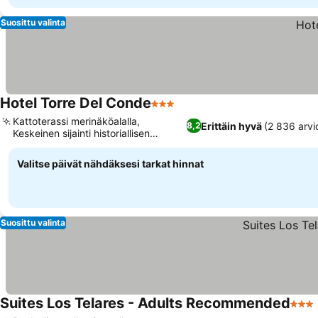
Suosittu valinta
Hotel Torre Del Conde
3 Tähtiluokitus
Kattoterassi merinäköalalla,
Erittäin hyvä
(2 836 arvi
8,2
Keskeinen sijainti historiallisen
puiston vieressä
Valitse päivät nähdäksesi tarkat hinnat
Suosittu valinta
Suites Los Telares - Adults Recommended
3 Täh