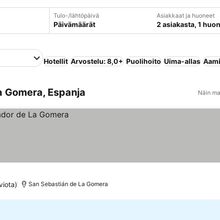
Tulo-/lähtöpäivä
Asiakkaat ja huoneet
Päivämäärät
2 asiakasta, 1 huo
Hotellit
Arvostelu: 8,0+
Puolihoito
Uima-allas
Aami
La Gomera, Espanja
Näin ma
viota)
San Sebastián de La Gomera