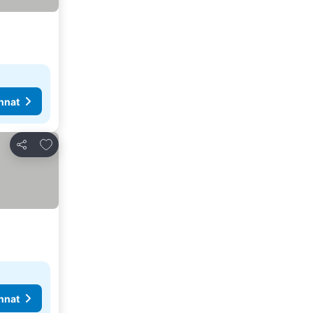
nnat
Lisää suosikkeihin
Jaa
nnat