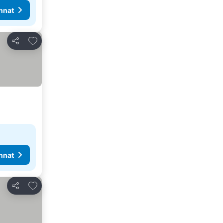
nnat
Lisää suosikkeihin
Jaa
nnat
Lisää suosikkeihin
Jaa