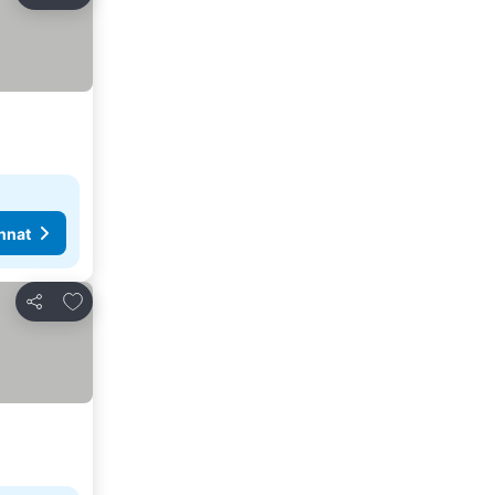
Jaa
nnat
Lisää suosikkeihin
Jaa