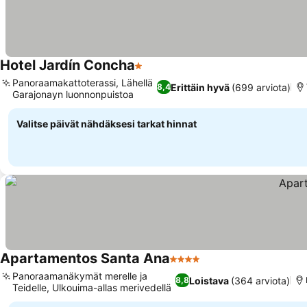
Hotel Jardín Concha
1 Tähtiluokitus
Panoraamakattoterassi, Lähellä
Erittäin hyvä
(699 arviota)
8,4
Garajonayn luonnonpuistoa
Valitse päivät nähdäksesi tarkat hinnat
Apartamentos Santa Ana
4 Tähtiluokitus
Panoraamanäkymät merelle ja
Loistava
(364 arviota)
8,8
Teidelle, Ulkouima-allas merivedellä