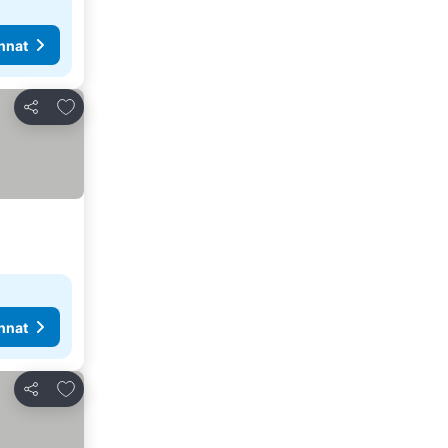
nnat
Lisää suosikkeihin
Jaa
nnat
Lisää suosikkeihin
Jaa