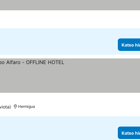
Katso hi
okitus
viota)
Hermigua
Katso hi