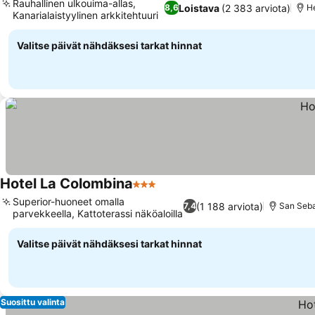
Rauhallinen ulkouima-allas,
Loistava
(2 383 arviota)
8,6
H
Kanarialaistyylinen arkkitehtuuri
Valitse päivät nähdäksesi tarkat hinnat
Hotel La Colombina
3 Tähtiluokitus
Superior-huoneet omalla
(1 188 arviota)
7,4
San Seba
parvekkeella, Kattoterassi näköaloilla
Valitse päivät nähdäksesi tarkat hinnat
Suosittu valinta