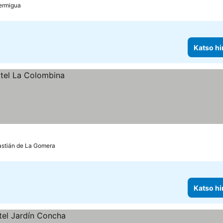
ermigua
Katso hi
stián de La Gomera
Katso hi