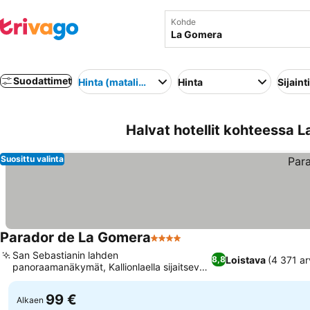
Kohde
Suodattimet
Hinta (matalimmasta korkeimpaan)
Hinta
Sijainti
Halvat hotellit kohteessa 
Suosittu valinta
Parador de La Gomera
4 Tähtiluokitus
San Sebastianin lahden
Loistava
(4 371 ar
8,8
panoraamanäkymät, Kallionlaella sijaitseva
merinäköalauima-allas
99 €
Alkaen