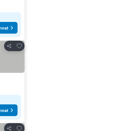
nnat
Lisää suosikkeihin
Jaa
nnat
Lisää suosikkeihin