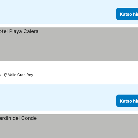
Katso hi
)
Valle Gran Rey
Katso hi