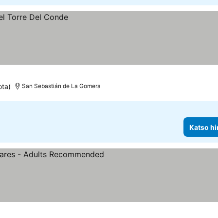
ota)
San Sebastián de La Gomera
Katso hi
tiluokitus