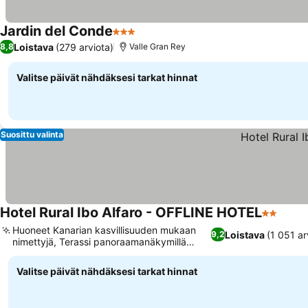
Jardin del Conde
3 Tähtiluokitus
Loistava
(279 arviota)
8,8
Valle Gran Rey
Valitse päivät nähdäksesi tarkat hinnat
Suosittu valinta
Hotel Rural Ibo Alfaro - OFFLINE HOTEL
2 Tähtilu
Huoneet Kanarian kasvillisuuden mukaan
Loistava
(1 051 ar
9,2
nimettyjä, Terassi panoraamanäkymillä
laaksoon
Valitse päivät nähdäksesi tarkat hinnat