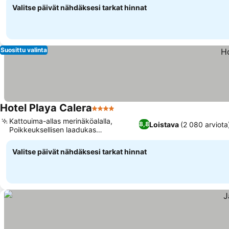
Valitse päivät nähdäksesi tarkat hinnat
Suosittu valinta
Hotel Playa Calera
4 Tähtiluokitus
Kattouima-allas merinäköalalla,
Loistava
(2 080 arviota
8,8
Poikkeuksellisen laadukas
buffetaamiainen
Valitse päivät nähdäksesi tarkat hinnat