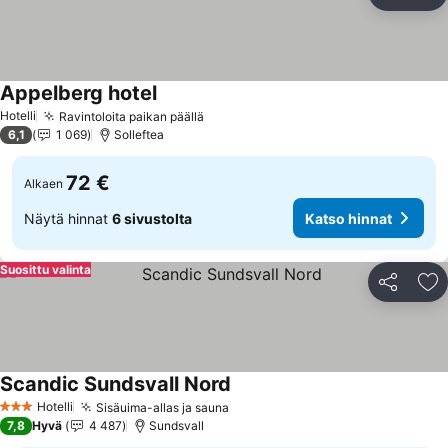
Jaa
Li
Appelberg hotel
Katso hinnat
Hotelli
Ravintoloita paikan päällä
Katso hinnat
6,1
1 069
Solleftea
72 €
Alkaen
Näytä hinnat
6 sivustolta
Katso hinnat
Suosittu valinta
Jaa
Li
Scandic Sundsvall Nord
Katso hinnat
Hotelli
Sisäuima-allas ja sauna
Katso hinnat
3 Tähtiluokitus
7,8
Hyvä
4 487
Sundsvall