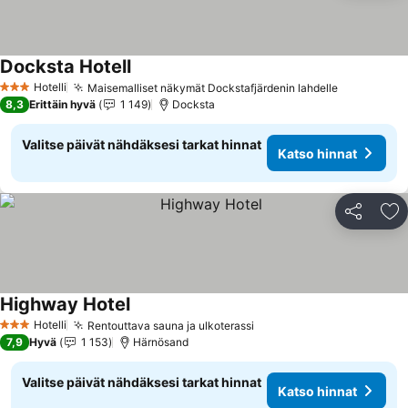
Docksta Hotell
Katso hinnat
Hotelli
Maisemalliset näkymät Dockstafjärdenin lahdelle
Katso hin
3 Tähtiluokitus
8,3
Erittäin hyvä
1 149
Docksta
Valitse päivät nähdäksesi tarkat hinnat
Katso hinnat
Jaa
Li
Highway Hotel
Katso hinnat
Hotelli
Rentouttava sauna ja ulkoterassi
Katso hinnat
3 Tähtiluokitus
7,9
Hyvä
1 153
Härnösand
Valitse päivät nähdäksesi tarkat hinnat
Katso hinnat