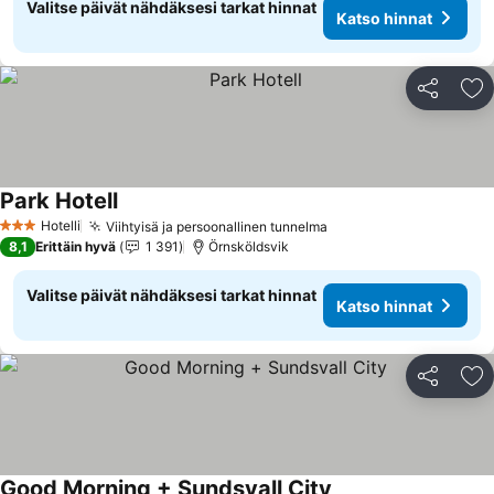
Valitse päivät nähdäksesi tarkat hinnat
Katso hinnat
Jaa
Li
Park Hotell
Katso hinnat
Hotelli
Viihtyisä ja persoonallinen tunnelma
Katso hinnat
3 Tähtiluokitus
8,1
Erittäin hyvä
1 391
Örnsköldsvik
Valitse päivät nähdäksesi tarkat hinnat
Katso hinnat
Jaa
Li
Good Morning + Sundsvall City