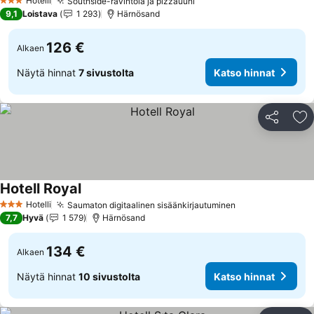
Hotelli
Southside-ravintola ja pizzauuni
Katso hinnat
3 Tähtiluokitus
9,1
Loistava
1 293
Härnösand
126 €
Alkaen
Näytä hinnat
7 sivustolta
Katso hinnat
Jaa
Li
Hotell Royal
Katso hinnat
Hotelli
Saumaton digitaalinen sisäänkirjautuminen
Katso hinnat
3 Tähtiluokitus
7,7
Hyvä
1 579
Härnösand
134 €
Alkaen
Näytä hinnat
10 sivustolta
Katso hinnat