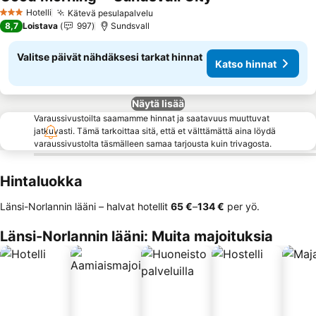
Katso hinnat
Hotelli
Kätevä pesulapalvelu
Katso hinnat
3 Tähtiluokitus
8,7
Loistava
997
Sundsvall
Valitse päivät nähdäksesi tarkat hinnat
Katso hinnat
Näytä lisää
Varaussivustoilta saamamme hinnat ja saatavuus muuttuvat
jatkuvasti. Tämä tarkoittaa sitä, että et välttämättä aina löydä
varaussivustolta täsmälleen samaa tarjousta kuin trivagosta.
Hintaluokka
Länsi-Norlannin lääni – halvat hotellit
‎65 €
–
‎134 €
per yö.
Länsi-Norlannin lääni: Muita majoituksia