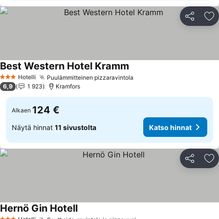
Jaa
Li
Best Western Hotel Kramm
Katso hinnat
Hotelli
Puulämmitteinen pizzaravintola
Katso hinnat
3 Tähtiluokitus
6,9
1 923
Kramfors
124 €
Alkaen
Näytä hinnat
11 sivustolta
Katso hinnat
Jaa
Li
Hernö Gin Hotell
Katso hinnat