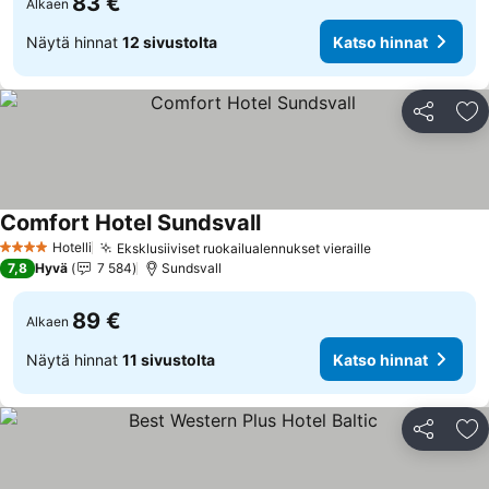
83 €
Alkaen
Näytä hinnat
12 sivustolta
Katso hinnat
Jaa
Li
Comfort Hotel Sundsvall
Katso hinnat
Hotelli
Eksklusiiviset ruokailualennukset vieraille
Katso hinnat
4 Tähtiluokitus
7,8
Hyvä
7 584
Sundsvall
89 €
Alkaen
Näytä hinnat
11 sivustolta
Katso hinnat
Jaa
Li