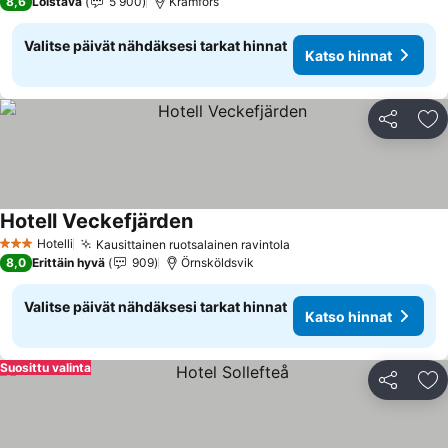
8,6
Loistava
5 900
Kramfors
Valitse päivät nähdäksesi tarkat hinnat
Katso hinnat
Jaa
Li
Hotell Veckefjärden
Katso hinnat
Hotelli
Kausittainen ruotsalainen ravintola
Katso hinnat
3 Tähtiluokitus
8,0
Erittäin hyvä
909
Örnsköldsvik
Valitse päivät nähdäksesi tarkat hinnat
Katso hinnat
Suosittu valinta
Jaa
Li