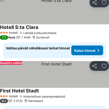
Jaa
Li
Hotell S:ta Clara
Katso hinnat
Hotelli
Lähellä kulttuurikohteita
Katso hinnat
3 Tähtiluokitus
7,7
Hyvä
1 449
Sundsvall
Valitse päivät nähdäksesi tarkat hinnat
Katso hinnat
Suosittu valinta
Jaa
Li
First Hotel Stadt
Katso hinnat
Hotelli
Historiallinen satamaympäristö
Katso hinnat
3 Tähtiluokitus
6,1
2 013
Härnösand