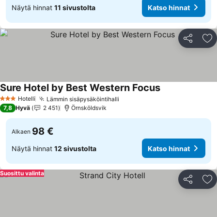
Näytä hinnat
11 sivustolta
Katso hinnat
Jaa
Li
Sure Hotel by Best Western Focus
Katso hinnat
Hotelli
Lämmin sisäpysäköintihalli
Katso hinnat
3 Tähtiluokitus
7,8
Hyvä
2 451
Örnsköldsvik
98 €
Alkaen
Näytä hinnat
12 sivustolta
Katso hinnat
Suosittu valinta
Jaa
Li