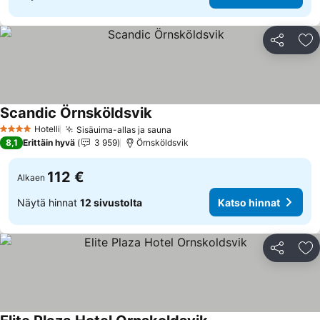
Jaa
Li
Scandic Örnsköldsvik
Katso hinnat
Hotelli
Sisäuima-allas ja sauna
Katso hinnat
4 Tähtiluokitus
8,1
Erittäin hyvä
3 959
Örnsköldsvik
112 €
Alkaen
Näytä hinnat
12 sivustolta
Katso hinnat
Jaa
Li