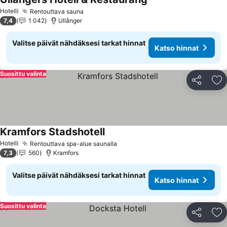
Katso hinnat
Hotelli
Rentouttava sauna
Katso hinnat
7,4
1 042
Ullånger
Valitse päivät nähdäksesi tarkat hinnat
Katso hinnat
Suosittu valinta
Jaa
Li
Kramfors Stadshotell
Katso hinnat
Hotelli
Rentouttava spa-alue saunalla
Katso hinnat
7,3
560
Kramfors
Valitse päivät nähdäksesi tarkat hinnat
Katso hinnat
Suosittu valinta
Jaa
Li