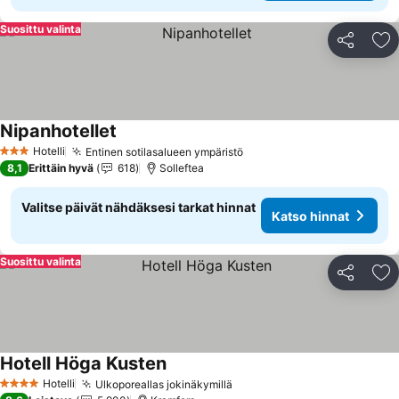
Suosittu valinta
Jaa
Li
Nipanhotellet
Katso hinnat
Hotelli
Entinen sotilasalueen ympäristö
Katso hinnat
3 Tähtiluokitus
8,1
Erittäin hyvä
618
Solleftea
Valitse päivät nähdäksesi tarkat hinnat
Katso hinnat
Suosittu valinta
Jaa
Li
Hotell Höga Kusten
Katso hinnat
Hotelli
Ulkoporeallas jokinäkymillä
Katso hinnat
4 Tähtiluokitus