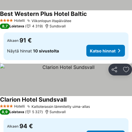
Best Western Plus Hotel Baltic
Katso hinnat
Hotelli
Viikonlopun iltapäivätee
Katso hinnat
4 Tähtiluokitus
8,7
Loistava
4 319
Sundsvall
91 €
Alkaen
Näytä hinnat
10 sivustolta
Katso hinnat
Jaa
Li
Clarion Hotel Sundsvall
Katso hinnat
Hotelli
Kattoterassin lämmitetty uima-allas
Katso hinnat
4 Tähtiluokitus
8,9
Loistava
5 327
Sundsvall
94 €
Alkaen