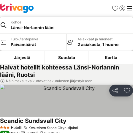
Suosikit
Kirjaud
Val
Kohde
Länsi-Norlannin lääni
Tulo-/lähtöpäivä
Asiakkaat ja huoneet
Päivämäärät
2 asiakasta, 1 huone
Järjestä
Suodata
Kartta
Halvat hotellit kohteessa Länsi-Norlannin
lääni, Ruotsi
Näin maksut vaikuttavat hakutulosten järjestykseen
Jaa
Li
Scandic Sundsvall City
Katso hinnat
Hotelli
Keskeinen Stone Cityn sijainti
Katso hinnat
3 Tähtiluokitus