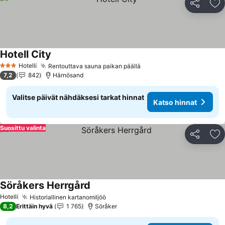
Jaa
Li
Hotell City
Katso hinnat
Hotelli
Rentouttava sauna paikan päällä
Katso hinnat
3 Tähtiluokitus
7,2
842
Härnösand
Valitse päivät nähdäksesi tarkat hinnat
Katso hinnat
Suosittu valinta
Jaa
Li
Söråkers Herrgård
Katso hinnat
Hotelli
Historiallinen kartanomiljöö
Katso hinnat
8,2
Erittäin hyvä
1 765
Söråker