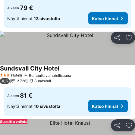
79 €
Alkaen
Näytä hinnat
13 sivustolta
Katso hinnat
Jaa
Li
Sundsvall City Hotel
Katso hinnat
Hotelli
Rentouttava hotellisauna
Katso hinnat
3 Tähtiluokitus
6,5
2 728
Sundsvall
81 €
Alkaen
Näytä hinnat
10 sivustolta
Katso hinnat
Suosittu valinta
Jaa
Li