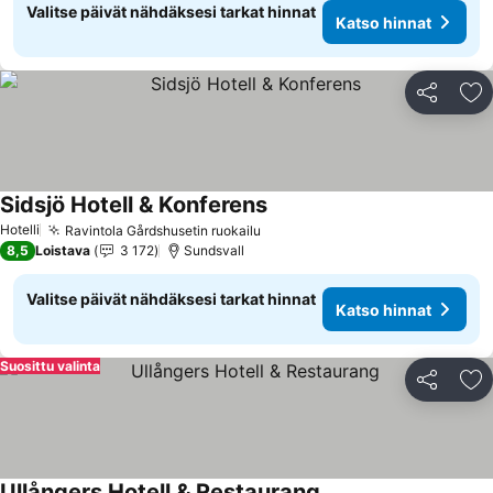
Valitse päivät nähdäksesi tarkat hinnat
Katso hinnat
Jaa
Li
Sidsjö Hotell & Konferens
Katso hinnat
Hotelli
Ravintola Gårdshusetin ruokailu
Katso hinnat
8,5
Loistava
3 172
Sundsvall
Valitse päivät nähdäksesi tarkat hinnat
Katso hinnat
Suosittu valinta
Jaa
Li
Ullångers Hotell & Restaurang