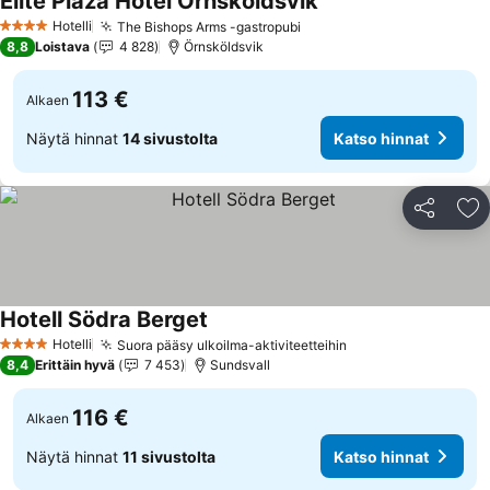
Elite Plaza Hotel Ornskoldsvik
Katso hinnat
Hotelli
The Bishops Arms -gastropubi
Katso hinnat
4 Tähtiluokitus
8,8
Loistava
4 828
Örnsköldsvik
113 €
Alkaen
Näytä hinnat
14 sivustolta
Katso hinnat
Jaa
Li
Hotell Södra Berget
Katso hinnat
Hotelli
Suora pääsy ulkoilma-aktiviteetteihin
Katso hinnat
4 Tähtiluokitus
8,4
Erittäin hyvä
7 453
Sundsvall
116 €
Alkaen
Näytä hinnat
11 sivustolta
Katso hinnat