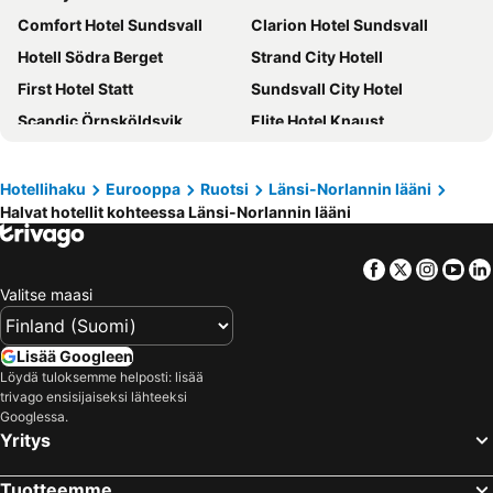
Comfort Hotel Sundsvall
Clarion Hotel Sundsvall
Hotell Södra Berget
Strand City Hotell
First Hotel Statt
Sundsvall City Hotel
Scandic Örnsköldsvik
Elite Hotel Knaust
Sidsjö Hotell & Konferens
Scandic Sundsvall Nord
Hotell Hallstaberget
Best Western Plus Hotel Baltic
Hotellihaku
Eurooppa
Ruotsi
Länsi-Norlannin lääni
Halvat hotellit kohteessa Länsi-Norlannin lääni
Scandic Sundsvall City
Hotell Royal
Hernö Gin Hotell
Hotell Veckefjärden
Facebook
Twitter
Insta
Yo
Sure Hotel by Best Western Focus
Docksta Hotell
Valitse maasi
Hotel Sollefteå
Park Hotell
Nipanhotellet
Söråkers Herrgård
Lisää Googleen
Kramfors Stadshotell
Best Western Hotel Kramm
Löydä tuloksemme helposti: lisää
trivago ensisijaiseksi lähteeksi
Home Hotel Grand Sundsvall
Nordviks Bed & Breakfast
Googlessa.
Yritys
Continental Apartment Hotel Sundsvall
Appelberg hotel
Hotell S:ta Clara
First Hotel Stadt
Tuotteemme