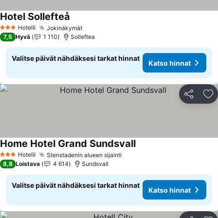
Hotel Sollefteå
Katso hinnat
Hotelli
Jokinäkymät
Katso hinnat
3 Tähtiluokitus
7,5
Hyvä
1 110
Solleftea
Valitse päivät nähdäksesi tarkat hinnat
Katso hinnat
Jaa
Li
Home Hotel Grand Sundsvall
Katso hinnat
Hotelli
Stenstadenin alueen sijainti
Katso hinnat
3 Tähtiluokitus
8,8
Loistava
4 614
Sundsvall
Valitse päivät nähdäksesi tarkat hinnat
Katso hinnat