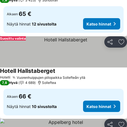
7,9
Hyvä
3 425
Sundsvall
65 €
Alkaen
Näytä hinnat
12 sivustolta
Katso hinnat
Suosittu valinta
Jaa
Li
Hotell Hallstaberget
Katso hinnat
Hotelli
Vuorenhuippujen piilopaikka Sollefteån yllä
Katso hinnat
7,8
Hyvä
4 689
Solleftea
66 €
Alkaen
Näytä hinnat
10 sivustolta
Katso hinnat