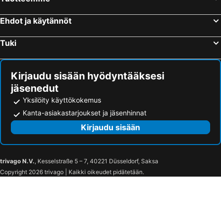
Hotell Skulesjön
Björkuddens Hotell & Restaurang
Hotell Aina
Övik Eventhotell
Ehdot ja käytännöt
Ullångers Hotell & Restaurang
Liz Motell
Tuki
Hotell City
Highway Hotel
Torpshammars Herrgård
Gottfridsgarden
Kirjaudu sisään hyödyntääksesi
Hotell Höga Kusten
Björnforsens Turist & Konferenshotell, Nära Husum, Örnsköldsvik
jäsenedut
Christinagården Guesthouse
Yksilöity käyttökokemus
Kanta-asiakastarjoukset ja jäsenhinnat
Kirjaudu sisään
trivago N.V.
, Kesselstraße 5 – 7, 40221 Düsseldorf, Saksa
Copyright 2026 trivago | Kaikki oikeudet pidätetään.