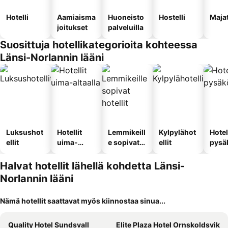
Hotelli
Aamiaisma
Huoneisto
Hostelli
Maja
joitukset
palveluilla
Suosittuja hotellikategorioita kohteessa
Länsi-Norlannin lääni
Luksushot
Hotellit
Lemmikeill
Kylpylähot
Hotel
ellit
uima-
e sopivat
ellit
pysä
altaalla
hotellit
llä
Halvat hotellit lähellä kohdetta Länsi-
Norlannin lääni
Nämä hotellit saattavat myös kiinnostaa sinua...
Quality Hotel Sundsvall
Elite Plaza Hotel Ornskoldsvik