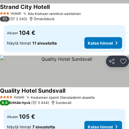
Strand City Hotell
Katso hinnat
Hotelli
Aito Korkean rannikon aamiainen
Katso hinnat
3 Tähtiluokitus
7,1
2 340
Örnsköldsvik
104 €
Alkaen
Näytä hinnat
11 sivustolta
Katso hinnat
Jaa
Li
Quality Hotel Sundsvall
Katso hinnat
Hotelli
Keskeinen sijainti Stenstadenin alueella
Katso hinnat
4 Tähtiluokitus
8,0
Erittäin hyvä
5 444
Sundsvall
105 €
Alkaen
Näytä hinnat
7 sivustolta
Katso hinnat