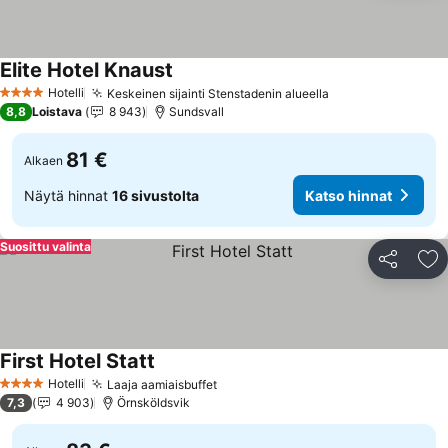
Elite Hotel Knaust
Katso hinnat
Hotelli
Keskeinen sijainti Stenstadenin alueella
Katso hinnat
4 Tähtiluokitus
8,8
Loistava
8 943
Sundsvall
81 €
Alkaen
Näytä hinnat
16 sivustolta
Katso hinnat
Suosittu valinta
Jaa
Li
First Hotel Statt
Katso hinnat
Hotelli
Laaja aamiaisbuffet
Katso hinnat
4 Tähtiluokitus
7,3
4 903
Örnsköldsvik