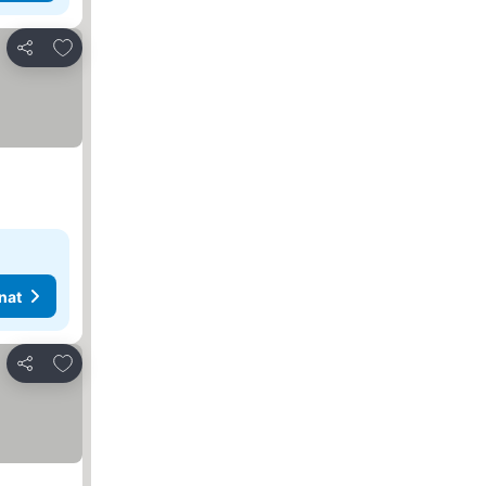
Lisää suosikkeihin
Jaa
nat
Lisää suosikkeihin
Jaa