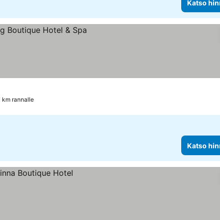
Katso hin
at
 km rannalle
Katso hin