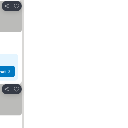
Lisää suosikkeihin
Jaa
nat
Lisää suosikkeihin
Jaa