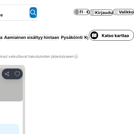
FI · €
Valikko
Kirjaudu
ne
Katso karttaa
aa
Aamiainen sisältyy hintaan
Pysäköinti
Kylpylä
Ilmastointi
Mak
ksut vaikuttavat hakutulosten järjestykseen
Lisää suosikkeihin
Jaa