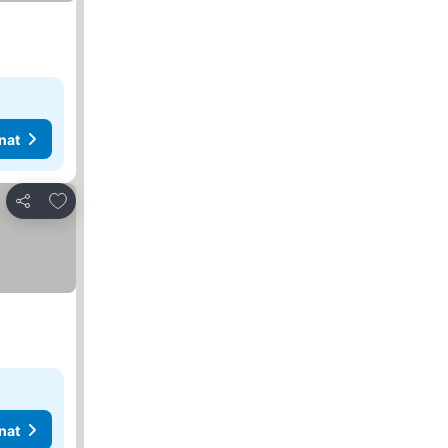
nat
Lisää suosikkeihin
Jaa
nat