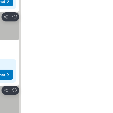
nat
Lisää suosikkeihin
Jaa
nat
Lisää suosikkeihin
Jaa