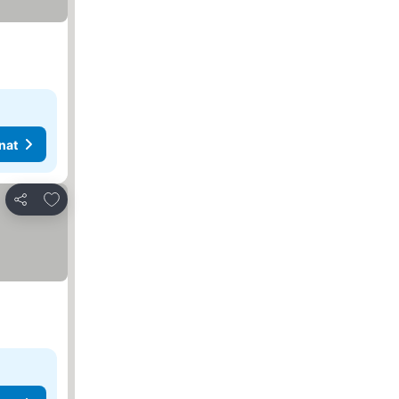
nat
Lisää suosikkeihin
Jaa