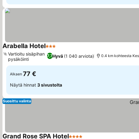
Arabella Hotel
3 Tähtiluokitus
Katso hinnat
Vartioitu sisäpihan
Hyvä
(1 040 arviota)
7,7
0.4 km kohteesta Ke
pysäköinti
Katso hinnat
77 €
Alkaen
Näytä hinnat
3 sivustolta
Suosittu valinta
Grand Rose SPA Hotel