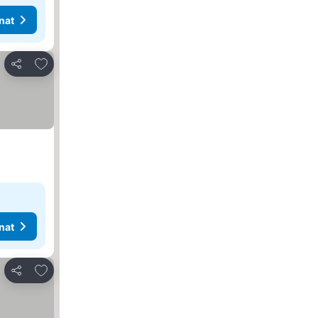
nat
Lisää suosikkeihin
Jaa
nat
Lisää suosikkeihin
Jaa