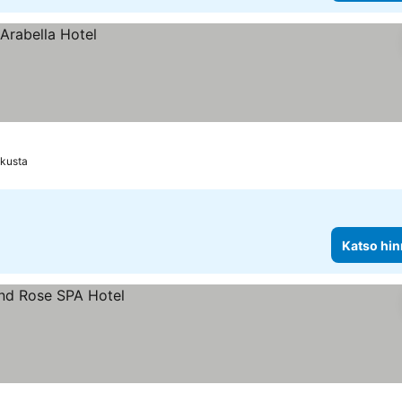
skusta
Katso hin