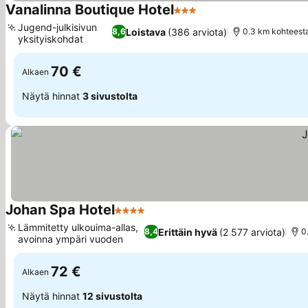
Vanalinna Boutique Hotel
3 Tähtiluokitus
Katso hinnat
Jugend-julkisivun
Loistava
(386 arviota)
8,6
0.3 km kohteest
yksityiskohdat
Katso hinnat
70 €
Alkaen
Näytä hinnat
3 sivustolta
Johan Spa Hotel
4 Tähtiluokitus
Katso hinnat
Lämmitetty ulkouima-allas,
Erittäin hyvä
(2 577 arviota)
8,4
0
avoinna ympäri vuoden
Katso hinnat
72 €
Alkaen
Näytä hinnat
12 sivustolta