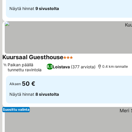
Näytä hinnat
9 sivustolta
Kuursaal Guesthouse
3 Tähtiluokitus
Katso hinnat
Paikan päällä
Loistava
(377 arviota)
8,5
0.4 km rannalle
tunnettu ravintola
Katso hinnat
50 €
Alkaen
Näytä hinnat
8 sivustolta
Suosittu valinta