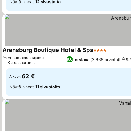
Näytä hinnat
12 sivustolta
Arensburg Boutique Hotel & Spa
4 Tähtiluokitus
Katso hinn
Erinomainen sijainti
Loistava
(3 666 arviota)
8,6
0.7
Kuressaaren
Katso hinnat
vanhassakaupungissa
62 €
Alkaen
Näytä hinnat
11 sivustolta