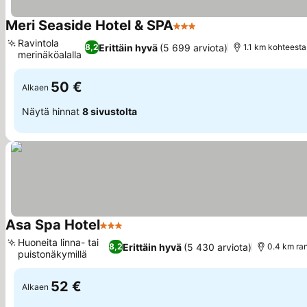
Meri Seaside Hotel & SPA
3 Tähtiluokitus
Katso hinnat
Ravintola
Erittäin hyvä
(5 699 arviota)
8,2
1.1 km kohteest
merinäköalalla
Katso hinnat
50 €
Alkaen
Näytä hinnat
8 sivustolta
Asa Spa Hotel
3 Tähtiluokitus
Katso hinnat
Huoneita linna- tai
Erittäin hyvä
(5 430 arviota)
8,2
0.4 km ra
puistonäkymillä
Katso hinnat
52 €
Alkaen