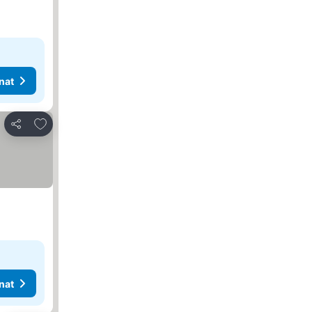
nat
Lisää suosikkeihin
Jaa
nat