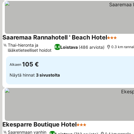
Saaremaa Rannahotell ' Beach Hotel
3 Tähtiluoki
Katso 
Thai-hieronta ja
Loistava
(486 arviota)
8,6
0.3 km rannal
lääketieteelliset hoidot
Katso hinnat
105 €
Alkaen
Näytä hinnat
3 sivustolta
Ekesparre Boutique Hotel
3 Tähtiluokitus
Katso hinnat
Saarenmaan vanhin
9,6
0.4 km rannalle