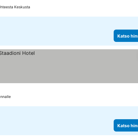
ohteesta Keskusta
Katso hin
nnalle
Katso hin