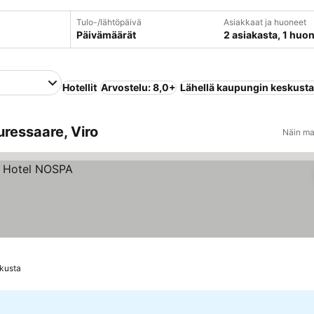
Tulo-/lähtöpäivä
Asiakkaat ja huoneet
Päivämäärät
2 asiakasta, 1 huo
Hotellit
Arvostelu: 8,0+
Lähellä kaupungin keskust
uressaare, Viro
Näin ma
kusta