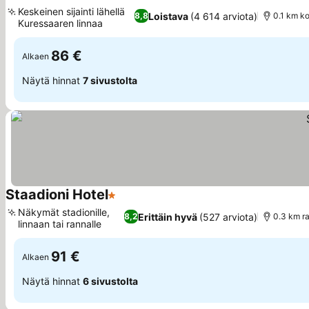
4 Tähtiluokitus
Katso hinnat
Keskeinen sijainti lähellä
Loistava
(4 614 arviota)
8,8
0.1 km k
Kuressaaren linnaa
Katso hinnat
86 €
Alkaen
Näytä hinnat
7 sivustolta
Staadioni Hotel
1 Tähtiluokitus
Katso hinnat
Näkymät stadionille,
Erittäin hyvä
(527 arviota)
8,2
0.3 km ra
linnaan tai rannalle
Katso hinnat
91 €
Alkaen
Näytä hinnat
6 sivustolta