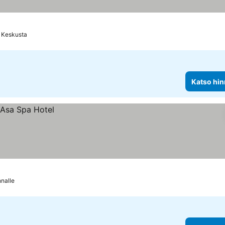
a Keskusta
Katso hin
nnalle