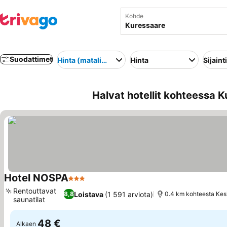
Kohde
Suodattimet
Hinta (matalimmasta korkeimpaan)
Hinta
Sijainti
Halvat hotellit kohteessa K
Hotel NOSPA
3 Tähtiluokitus
Katso hinnat
Rentouttavat
Loistava
(1 591 arviota)
8,8
0.4 km kohteesta Kes
saunatilat
Katso hinnat
48 €
Alkaen