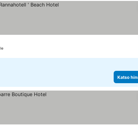
tus
hinnat
le
Katso hin