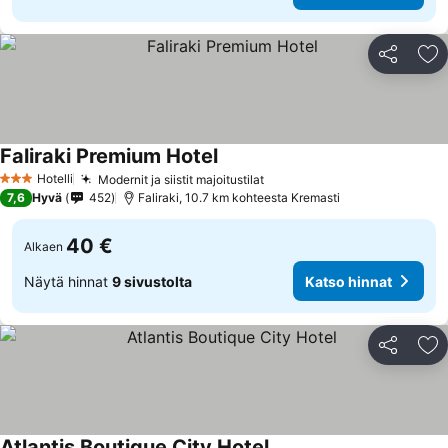
Jaa
Li
Faliraki Premium Hotel
Katso hinnat
Hotelli
Modernit ja siistit majoitustilat
Katso hinnat
3 Tähtiluokitus
7,6
Hyvä
452
Faliraki, 10.7 km kohteesta Kremasti
40 €
Alkaen
Näytä hinnat
9 sivustolta
Katso hinnat
Jaa
Li
Atlantis Boutique City Hotel