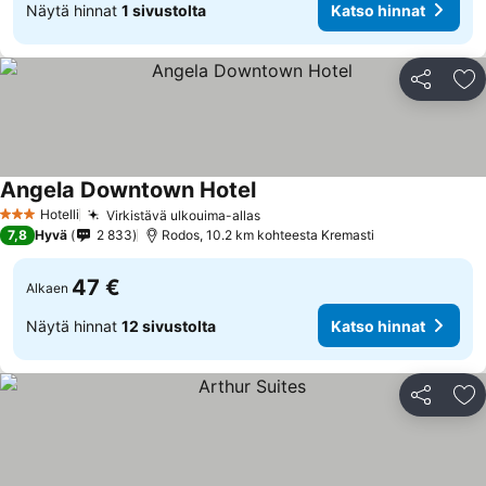
Näytä hinnat
1 sivustolta
Katso hinnat
Jaa
Li
Angela Downtown Hotel
Katso hinnat
Hotelli
Virkistävä ulkouima-allas
Katso hinnat
3 Tähtiluokitus
7,8
Hyvä
2 833
Rodos, 10.2 km kohteesta Kremasti
47 €
Alkaen
Näytä hinnat
12 sivustolta
Katso hinnat
Jaa
Li