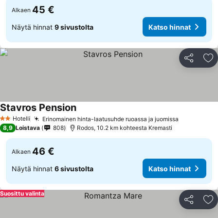
45 €
Alkaen
Näytä hinnat
9 sivustolta
Katso hinnat
Jaa
Li
Stavros Pension
Katso hinnat
Hotelli
Erinomainen hinta-laatusuhde ruoassa ja juomissa
Katso hinn
2 Tähtiluokitus
8,9
Loistava
808
Rodos, 10.2 km kohteesta Kremasti
46 €
Alkaen
Näytä hinnat
6 sivustolta
Katso hinnat
Suosittu valinta
Jaa
Li