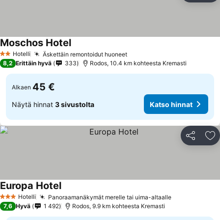
Moschos Hotel
Katso hinnat
Hotelli
Äskettäin remontoidut huoneet
Katso hinnat
2 Tähtiluokitus
8,2
Erittäin hyvä
333
Rodos, 10.4 km kohteesta Kremasti
45 €
Alkaen
Näytä hinnat
3 sivustolta
Katso hinnat
Jaa
Li
Europa Hotel
Katso hinnat
Hotelli
Panoraamanäkymät merelle tai uima-altaalle
Katso hinnat
3 Tähtiluokitus
7,6
Hyvä
1 492
Rodos, 9.9 km kohteesta Kremasti