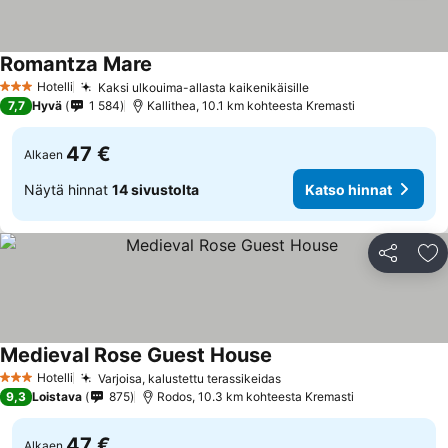
Romantza Mare
Katso hinnat
Hotelli
Kaksi ulkouima-allasta kaikenikäisille
Katso hinnat
3 Tähtiluokitus
7,7
Hyvä
1 584
Kallithea, 10.1 km kohteesta Kremasti
47 €
Alkaen
Näytä hinnat
14 sivustolta
Katso hinnat
Jaa
Li
Medieval Rose Guest House
Katso hinnat
Hotelli
Varjoisa, kalustettu terassikeidas
Katso hinnat
3 Tähtiluokitus
9,3
Loistava
875
Rodos, 10.3 km kohteesta Kremasti
47 €
Alkaen