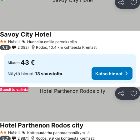
Jaa
Li
Savoy City Hotel
Katso hinnat
Hotelli
Huoneita omilla parvekkeilla
Katso hinnat
2 Tähtiluokitus
7,3
2 382
Rodos, 10.4 km kohteesta Kremasti
43 €
Alkaen
Näytä hinnat
13 sivustolta
Katso hinnat
Suosittu valinta
Jaa
Li
Hotel Parthenon Rodos city
Katso hinnat
Hotelli
Kattopuutarha panoraamanäkymillä
Katso hinnat
2 Tähtiluokitus
5,7
2 987
Rodos, 9.9 km kohteesta Kremasti