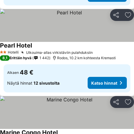
Jaa
Li
Pearl Hotel
Katso hinnat
Hotelli
Ulkouima-allas virkistäviin pulahduksiin
Katso hinnat
2 Tähtiluokitus
8,1
Erittäin hyvä
1 442
Rodos, 10.2 km kohteesta Kremasti
48 €
Alkaen
Näytä hinnat
12 sivustolta
Katso hinnat
Jaa
Li
Marine Congo Hotel