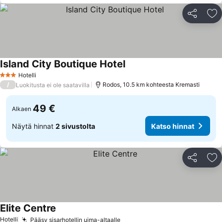
Jaa
Li
Island City Boutique Hotel
Katso hinnat
Hotelli
3 Tähtiluokitus
/
Rodos, 10.5 km kohteesta Kremasti
Luokitusta ei ole saatavilla
49 €
Alkaen
Näytä hinnat
2 sivustolta
Katso hinnat
Jaa
Li
Elite Centre
Katso hinnat
Hotelli
Pääsy sisarhotellin uima-altaalle
Katso hinnat