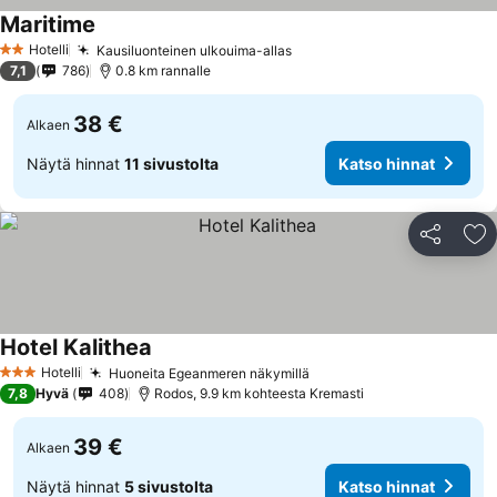
Maritime
Katso hinnat
Hotelli
Kausiluonteinen ulkouima-allas
Katso hinnat
2 Tähtiluokitus
7,1
786
0.8 km rannalle
38 €
Alkaen
Näytä hinnat
11 sivustolta
Katso hinnat
Jaa
Li
Hotel Kalithea
Katso hinnat
Hotelli
Huoneita Egeanmeren näkymillä
Katso hinnat
3 Tähtiluokitus
7,8
Hyvä
408
Rodos, 9.9 km kohteesta Kremasti
39 €
Alkaen
Näytä hinnat
5 sivustolta
Katso hinnat