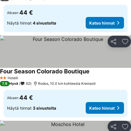
44 €
Alkaen
Näytä hinnat
4 sivustolta
Katso hinnat
Jaa
Li
Four Season Colorado Boutique
Katso hinnat
Hotelli
2 Tähtiluokitus
7,9
Hyvä
62
Rodos, 10.0 km kohteesta Kremasti
44 €
Alkaen
Näytä hinnat
3 sivustolta
Katso hinnat
Jaa
Li