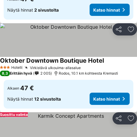
Näytä hinnat
2 sivustolta
Katso hinnat
Jaa
Li
Oktober Downtown Boutique Hotel
Katso hinnat
Hotelli
Virkistävä ulkouima-allasalue
Katso hinnat
3 Tähtiluokitus
8,3
Erittäin hyvä
2 005
Rodos, 10.1 km kohteesta Kremasti
47 €
Alkaen
Näytä hinnat
12 sivustolta
Katso hinnat
Suosittu valinta
Jaa
Li