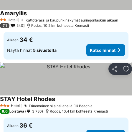
Amaryllis
Katso hinnat
Hotelli
Kattoterassi ja kaupunkinäkymät auringonlaskun aikaan
Katso 
2 Tähtiluokitus
7,1
540
Rodos, 10.2 km kohteesta Kremasti
34 €
Alkaen
Näytä hinnat
5 sivustolta
Katso hinnat
Jaa
Li
STAY Hotel Rhodes
Katso hinnat
Hotelli
Erinomainen sijainti lähellä Elli Beachiä
Katso hinnat
3 Tähtiluokitus
8,6
Loistava
3 780
Rodos, 10.4 km kohteesta Kremasti
36 €
Alkaen