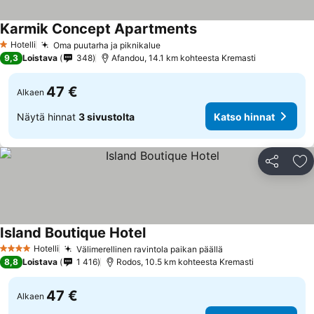
Karmik Concept Apartments
Katso hinnat
Hotelli
Oma puutarha ja piknikalue
Katso hinnat
1 Tähtiluokitus
9,3
Loistava
348
Afandou, 14.1 km kohteesta Kremasti
47 €
Alkaen
Näytä hinnat
3 sivustolta
Katso hinnat
Jaa
Li
Island Boutique Hotel
Katso hinnat
Hotelli
Välimerellinen ravintola paikan päällä
Katso hinnat
4 Tähtiluokitus
8,8
Loistava
1 416
Rodos, 10.5 km kohteesta Kremasti
47 €
Alkaen