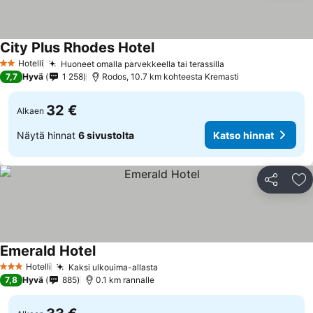
City Plus Rhodes Hotel
Katso hinnat
Hotelli
Huoneet omalla parvekkeella tai terassilla
Katso hinnat
2 Tähtiluokitus
7,7
Hyvä
1 258
Rodos, 10.7 km kohteesta Kremasti
32 €
Alkaen
Näytä hinnat
6 sivustolta
Katso hinnat
Jaa
Li
Emerald Hotel
Katso hinnat
Hotelli
Kaksi ulkouima-allasta
Katso hinnat
3 Tähtiluokitus
7,8
Hyvä
885
0.1 km rannalle