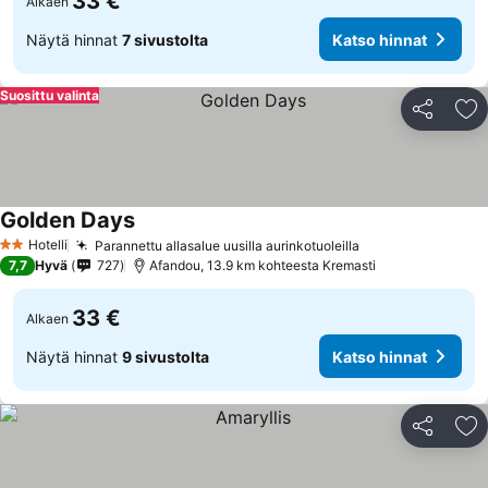
33 €
Alkaen
Näytä hinnat
7 sivustolta
Katso hinnat
Suosittu valinta
Jaa
Li
Golden Days
Katso hinnat
Hotelli
Parannettu allasalue uusilla aurinkotuoleilla
Katso hinnat
2 Tähtiluokitus
7,7
Hyvä
727
Afandou, 13.9 km kohteesta Kremasti
33 €
Alkaen
Näytä hinnat
9 sivustolta
Katso hinnat
Jaa
Li