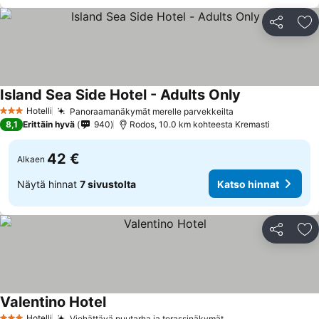
Jaa
Li
Island Sea Side Hotel - Adults Only
Katso hinnat
Hotelli
Panoraamanäkymät merelle parvekkeilta
Katso hinnat
3 Tähtiluokitus
8,1
Erittäin hyvä
940
Rodos, 10.0 km kohteesta Kremasti
42 €
Alkaen
Näytä hinnat
7 sivustolta
Katso hinnat
Jaa
Li
Valentino Hotel
Katso hinnat
Hotelli
Viehättävä puutarha ja terassinäkymät