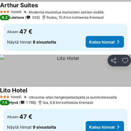
Arthur Suites
Katso hinnat
Hotelli
Modernia muotoilua muinaisten seinien sisällä
Katso hinnat
3 Tähtiluokitus
9,2
Loistava
306
Rodos, 10.6 km kohteesta Kremasti
47 €
Alkaen
Näytä hinnat
8 sivustolta
Katso hinnat
Jaa
Li
Lito Hotel
Katso hinnat
Hotelli
Ulkouima-allas hengenpelastajalla ja aurinkoterassilla
Katso 
3 Tähtiluokitus
7,5
Hyvä
1 788
Ixia, 6.8 km kohteesta Kremasti
47 €
Alkaen
Näytä hinnat
9 sivustolta
Katso hinnat