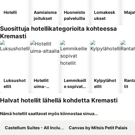
Hotelli
Aamiaisma
Huoneisto
Lomakesk
Maja
joitukset
palveluilla
ukset
Suosittuja hotellikategorioita kohteessa
Kremasti
Luksushot
Hotellit
Lemmikeill
Kylpylähot
Rant
ellit
uima-
e sopivat
ellit
lit
altaalla
hotellit
Halvat hotellit lähellä kohdetta Kremasti
Nämä hotellit saattavat myös kiinnostaa sinua...
Castellum Suites - All Inclusive
Canvas by Mitsis Petit Palais