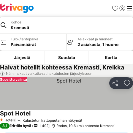
Suosikit
Kirjaud
Val
Kohde
Kremasti
Tulo-/lähtöpäivä
Asiakkaat ja huoneet
Päivämäärät
2 asiakasta, 1 huone
Järjestä
Suodata
Kartta
Halvat hotellit kohteessa Kremasti, Kreikka
Näin maksut vaikuttavat hakutulosten järjestykseen
Suosittu valinta
Jaa
Li
Spot Hotel
Katso hinnat
Hotelli
Kalustetun kattopuutarhan näkymät
Katso hinnat
1 Tähtiluokitus
8,1
Erittäin hyvä
1 492
Rodos, 10.6 km kohteesta Kremasti