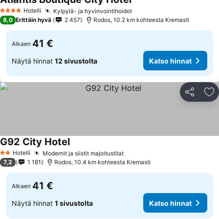
Katso hinnat
Hotelli
Kylpylä- ja hyvinvointihoidot
Katso hinnat
4 Tähtiluokitus
8,0
Erittäin hyvä
2 457
Rodos, 10.2 km kohteesta Kremasti
41 €
Alkaen
Näytä hinnat
12 sivustolta
Katso hinnat
Jaa
Li
G92 City Hotel
Katso hinnat
Hotelli
Modernit ja siistit majoitustilat
Katso hinnat
2 Tähtiluokitus
7,2
1 181
Rodos, 10.4 km kohteesta Kremasti
41 €
Alkaen
Näytä hinnat
1 sivustolta
Katso hinnat