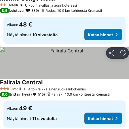
Katso hinnat
Hotelli
Ulkouima-allas ja aurinkoterassi
Katso hinnat
2 Tähtiluokitus
8,5
Loistava
839
Rodos, 10.9 km kohteesta Kremasti
48 €
Alkaen
Näytä hinnat
10 sivustolta
Katso hinnat
Jaa
Li
Falirala Central
Katso hinnat
Hotelli
Aito kreikkalainen ruokailukokemus
Katso hinnat
3 Tähtiluokitus
8,0
Erittäin hyvä
515
Faliraki, 10.9 km kohteesta Kremasti
49 €
Alkaen
Näytä hinnat
11 sivustolta
Katso hinnat