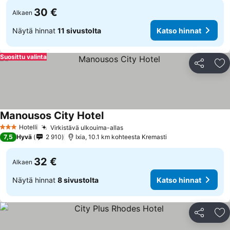
30 €
Alkaen
Näytä hinnat
11 sivustolta
Katso hinnat
Suosittu valinta
Jaa
Li
Manousos City Hotel
Katso hinnat
Hotelli
Virkistävä ulkouima-allas
Katso hinnat
3 Tähtiluokitus
7,5
Hyvä
2 910
Ixia, 10.1 km kohteesta Kremasti
32 €
Alkaen
Näytä hinnat
8 sivustolta
Katso hinnat
Jaa
Li