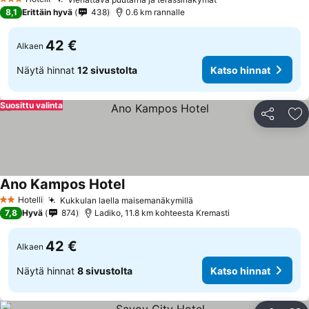
Katso hinnat
3 Tähtiluokitus
8,1
Erittäin hyvä
438
0.6 km rannalle
42 €
Alkaen
Näytä hinnat
12 sivustolta
Katso hinnat
Suosittu valinta
Jaa
Li
Ano Kampos Hotel
Katso hinnat
Hotelli
Kukkulan laella maisemanäkymillä
Katso hinnat
2 Tähtiluokitus
7,8
Hyvä
874
Ladiko, 11.8 km kohteesta Kremasti
42 €
Alkaen
Näytä hinnat
8 sivustolta
Katso hinnat