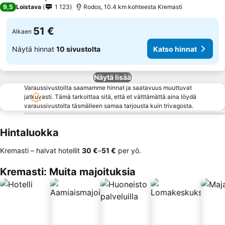
9,5
Loistava
1 123
Rodos, 10.4 km kohteesta Kremasti
51 €
Alkaen
Näytä hinnat
10 sivustolta
Katso hinnat
Näytä lisää
Varaussivustoilta saamamme hinnat ja saatavuus muuttuvat
jatkuvasti. Tämä tarkoittaa sitä, että et välttämättä aina löydä
varaussivustolta täsmälleen samaa tarjousta kuin trivagosta.
Hintaluokka
Kremasti – halvat hotellit
‎30 €
–
‎51 €
per yö.
Kremasti: Muita majoituksia