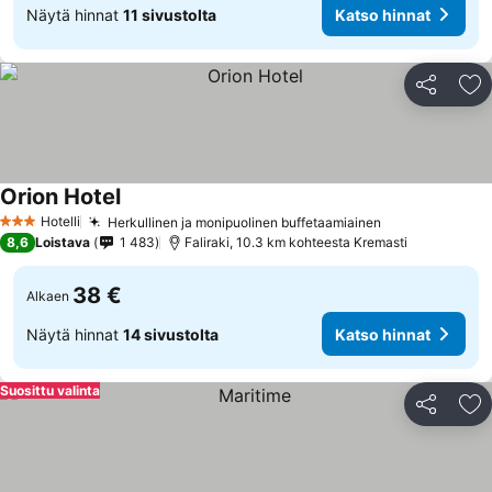
Näytä hinnat
11 sivustolta
Katso hinnat
Jaa
Li
Orion Hotel
Katso hinnat
Hotelli
Herkullinen ja monipuolinen buffetaamiainen
Katso hinnat
3 Tähtiluokitus
8,6
Loistava
1 483
Faliraki, 10.3 km kohteesta Kremasti
38 €
Alkaen
Näytä hinnat
14 sivustolta
Katso hinnat
Suosittu valinta
Jaa
Li