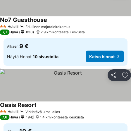
No7 Guesthouse
Katso hinnat
Hotelli
Edullinen majatalokokemus
Katso hinnat
2 Tähtiluokitus
7,7
Hyvä
830
2.9 km kohteesta Keskusta
9 €
Alkaen
Näytä hinnat
10 sivustolta
Katso hinnat
Jaa
Li
Oasis Resort
Katso hinnat
Hotelli
Virkistävä uima-allas
Katso hinnat
2 Tähtiluokitus
7,6
Hyvä
194
1.4 km kohteesta Keskusta