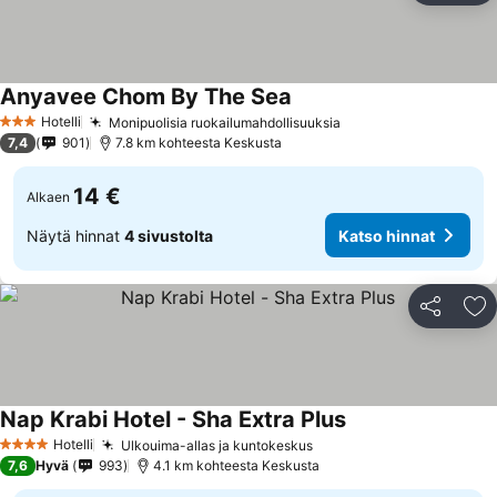
Anyavee Chom By The Sea
Katso hinnat
Hotelli
Monipuolisia ruokailumahdollisuuksia
Katso hinnat
3 Tähtiluokitus
7,4
901
7.8 km kohteesta Keskusta
14 €
Alkaen
Näytä hinnat
4 sivustolta
Katso hinnat
Jaa
Li
Nap Krabi Hotel - Sha Extra Plus
Katso hinnat
Hotelli
Ulkouima-allas ja kuntokeskus
Katso hinnat
4 Tähtiluokitus
7,6
Hyvä
993
4.1 km kohteesta Keskusta