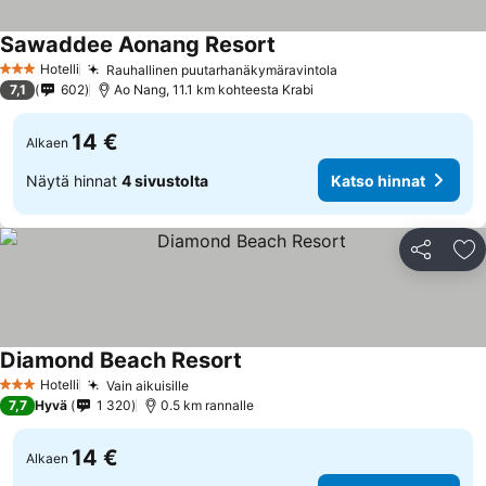
Sawaddee Aonang Resort
Katso hinnat
Hotelli
Rauhallinen puutarhanäkymäravintola
Katso hinnat
3 Tähtiluokitus
7,1
602
Ao Nang, 11.1 km kohteesta Krabi
14 €
Alkaen
Näytä hinnat
4 sivustolta
Katso hinnat
Jaa
Li
Diamond Beach Resort
Katso hinnat
Hotelli
Vain aikuisille
Katso hinnat
3 Tähtiluokitus
7,7
Hyvä
1 320
0.5 km rannalle
14 €
Alkaen