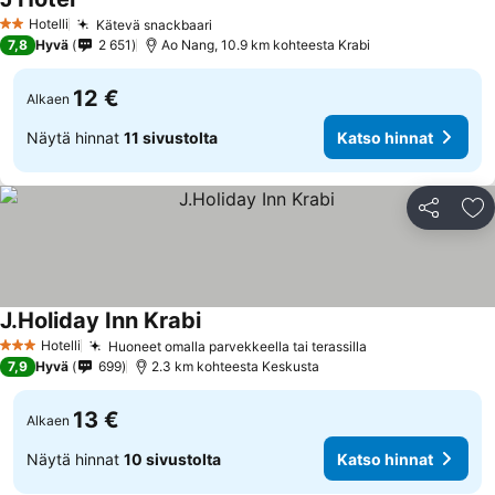
Katso hinnat
Hotelli
Kätevä snackbaari
Katso hinnat
2 Tähtiluokitus
7,8
Hyvä
2 651
Ao Nang, 10.9 km kohteesta Krabi
12 €
Alkaen
Näytä hinnat
11 sivustolta
Katso hinnat
Jaa
Li
J.Holiday Inn Krabi
Katso hinnat
Hotelli
Huoneet omalla parvekkeella tai terassilla
Katso hinnat
3 Tähtiluokitus
7,9
Hyvä
699
2.3 km kohteesta Keskusta
13 €
Alkaen
Näytä hinnat
10 sivustolta
Katso hinnat