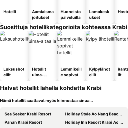
Hotelli
Aamiaisma
Huoneisto
Lomakesk
Hoste
joitukset
palveluilla
ukset
Suosittuja hotellikategorioita kohteessa Krabi
Luksushot
Hotellit
Lemmikeill
Kylpylähot
Rant
ellit
uima-
e sopivat
ellit
lit
altaalla
hotellit
Halvat hotellit lähellä kohdetta Krabi
Nämä hotellit saattavat myös kiinnostaa sinua...
Sea Seeker Krabi Resort
Holiday Style Ao Nang Beach Resort, Krabi
Panan Krabi Resort
Holiday Inn Resort Krabi Ao Nang Beach by IHG