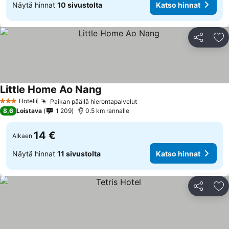
Näytä hinnat
10 sivustolta
Katso hinnat
Jaa
Li
Little Home Ao Nang
Katso hinnat
Hotelli
Paikan päällä hierontapalvelut
Katso hinnat
3 Tähtiluokitus
8,6
Loistava
1 209
0.5 km rannalle
14 €
Alkaen
Näytä hinnat
11 sivustolta
Katso hinnat
Jaa
Li