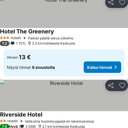
Jaa
Li
Hotel The Greenery
Katso hinnat
Hotelli
Paikan päällä oleva yökerho
Katso hinnat
3 Tähtiluokitus
7,2
1 101
2.2 km kohteesta Keskusta
13 €
Alkaen
Näytä hinnat
6 sivustolta
Katso hinnat
Jaa
Li
Riverside Hotel
Katso hinnat
Hotelli
Valikoima huonetyyppejä eri rakennuksissa
Katso hinnat
2 Tähtiluokitus
7,5
Hyvä
2 069
2.1 km kohteesta Keskusta