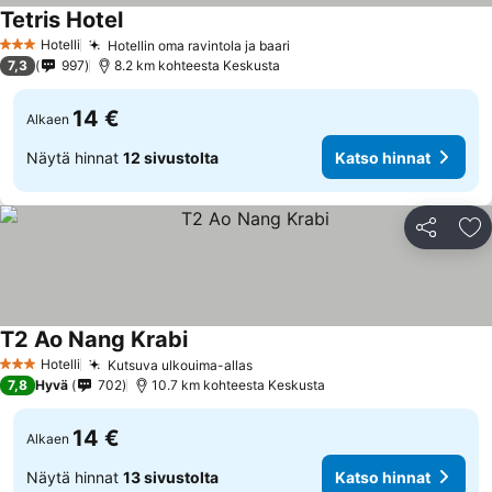
Tetris Hotel
Katso hinnat
Hotelli
Hotellin oma ravintola ja baari
Katso hinnat
3 Tähtiluokitus
7,3
997
8.2 km kohteesta Keskusta
14 €
Alkaen
Näytä hinnat
12 sivustolta
Katso hinnat
Jaa
Li
T2 Ao Nang Krabi
Katso hinnat
Hotelli
Kutsuva ulkouima-allas
Katso hinnat
3 Tähtiluokitus
7,8
Hyvä
702
10.7 km kohteesta Keskusta
14 €
Alkaen
Näytä hinnat
13 sivustolta
Katso hinnat