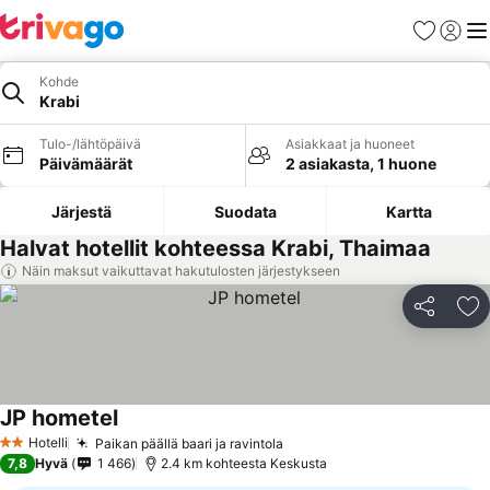
Suosikit
Kirjaud
Val
Kohde
Krabi
Tulo-/lähtöpäivä
Asiakkaat ja huoneet
Päivämäärät
2 asiakasta, 1 huone
Järjestä
Suodata
Kartta
Halvat hotellit kohteessa Krabi, Thaimaa
Näin maksut vaikuttavat hakutulosten järjestykseen
Jaa
Li
JP hometel
Katso hinnat
Hotelli
Paikan päällä baari ja ravintola
Katso hinnat
2 Tähtiluokitus
7,8
Hyvä
1 466
2.4 km kohteesta Keskusta