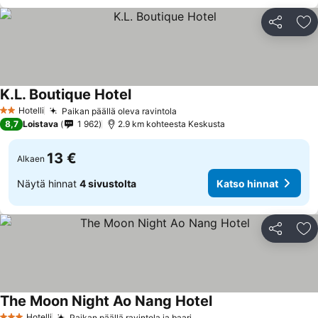
Jaa
Li
K.L. Boutique Hotel
Katso hinnat
Hotelli
Paikan päällä oleva ravintola
Katso hinnat
2 Tähtiluokitus
8,7
Loistava
1 962
2.9 km kohteesta Keskusta
13 €
Alkaen
Näytä hinnat
4 sivustolta
Katso hinnat
Jaa
Li
The Moon Night Ao Nang Hotel
Katso hinnat
Hotelli
Paikan päällä ravintola ja baari