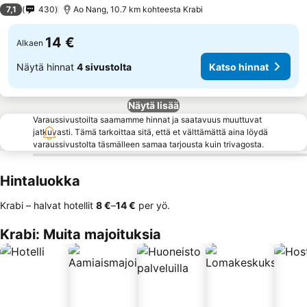
3 Tähtiluokitus
7,1
430
Ao Nang, 10.7 km kohteesta Krabi
14 €
Alkaen
Näytä hinnat
4 sivustolta
Katso hinnat
Näytä lisää
Varaussivustoilta saamamme hinnat ja saatavuus muuttuvat
jatkuvasti. Tämä tarkoittaa sitä, että et välttämättä aina löydä
varaussivustolta täsmälleen samaa tarjousta kuin trivagosta.
Hintaluokka
Krabi – halvat hotellit
‎8 €
–
‎14 €
per yö.
Krabi: Muita majoituksia