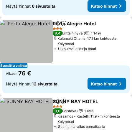
Näytä hinnat
6 sivustolta
Katso hinnat
Porto Alegre Hotel
Jaa
Lisää suosikkeihin
Katso h
3 Tähtiluokitus
8,4
Erittäin hyvä
1 149
Kalamaki Chania, 17.1 km kohteesta
Kolymbari
Ulkouima-allas ja baari
Katso hinnat
Suosittu valinta
76 €
Alkaen
Näytä hinnat
12 sivustolta
Katso hinnat
SUNNY BAY HOTEL
Jaa
Lisää suosikkeihin
Katso 
3 Tähtiluokitus
9,0
Loistava
1 693
Kissamos - Kastelli, 11.9 km kohteesta
Kolymbari
Suuri uima-allas porealtaalla
Katso hinna