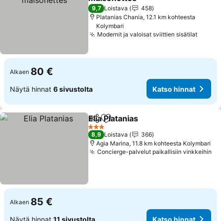
Katso hinnat
9,7
Loistava
458
Platanias Chania, 12.1 km kohteesta
Kolymbari
Modernit ja valoisat sviittien sisätilat
Katso 
80 €
Alkaen
Näytä hinnat
6 sivustolta
Katso hinnat
Elia Platanias
Jaa
Lisää suosikkeihin
Katso hinnat
3 Tähtiluokitus
8,9
Loistava
366
Agia Marina, 11.8 km kohteesta Kolymbari
Concierge-palvelut paikallisiin vinkkeihin
Ka
85 €
Alkaen
Näytä hinnat
11 sivustolta
Katso hinnat