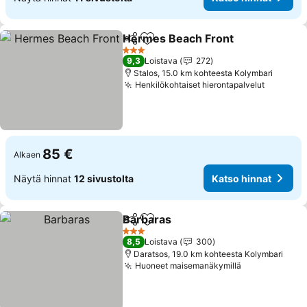
Hermes Beach Front
Jaa
Lisää suosikkeihin
Katso
3 Tähtiluokitus
9,3
Loistava
272
Stalos, 15.0 km kohteesta Kolymbari
Henkilökohtaiset hierontapalvelut
Katso hi
85 €
Alkaen
Näytä hinnat
12 sivustolta
Katso hinnat
Barbaras
Jaa
Lisää suosikkeihin
Katso hinnat
3 Tähtiluokitus
8,5
Loistava
300
Daratsos, 19.0 km kohteesta Kolymbari
Huoneet maisemanäkymillä
Katso hinnat