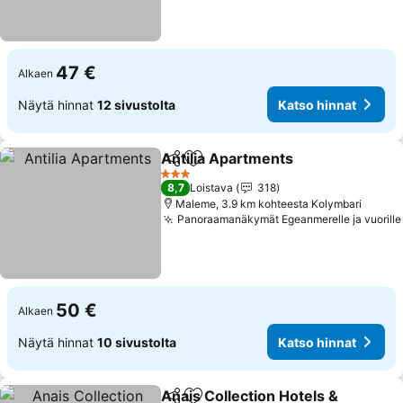
47 €
Alkaen
Näytä hinnat
12 sivustolta
Katso hinnat
Antilia Apartments
Jaa
Lisää suosikkeihin
Katso h
3 Tähtiluokitus
8,7
Loistava
318
Maleme, 3.9 km kohteesta Kolymbari
Panoraamanäkymät Egeanmerelle ja vuorille
50 €
Alkaen
Näytä hinnat
10 sivustolta
Katso hinnat
Anais Collection Hotels &