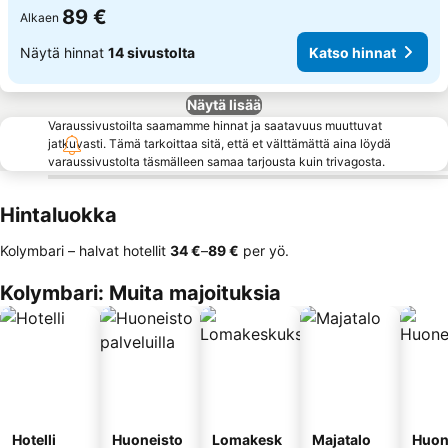
89 €
Alkaen
Näytä hinnat
14 sivustolta
Katso hinnat
Näytä lisää
Varaussivustoilta saamamme hinnat ja saatavuus muuttuvat
jatkuvasti. Tämä tarkoittaa sitä, että et välttämättä aina löydä
varaussivustolta täsmälleen samaa tarjousta kuin trivagosta.
Hintaluokka
Kolymbari – halvat hotellit
‎34 €
–
‎89 €
per yö.
Kolymbari: Muita majoituksia
Hotelli
Huoneisto
Lomakesk
Majatalo
Huon