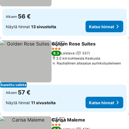
56 €
Alkaen
Näytä hinnat
13 sivustolta
Katso hinnat
Golden Rose Suites
Jaa
Lisää suosikkeihin
Katso 
3 Tähtiluokitus
9,3
Loistava
537
3.0 km kohteesta Keskusta
Rauhallinen allasalue aurinkotuoleineen
Kat
Suosittu valinta
57 €
Alkaen
Näytä hinnat
11 sivustolta
Katso hinnat
Carisa Maleme
Jaa
Lisää suosikkeihin
Katso hinna
3 Tähtiluokitus