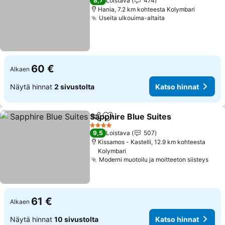
8,7
Loistava
474
Hania, 7.2 km kohteesta Kolymbari
Useita ulkouima-altaita
Katso hinnat
60 €
Alkaen
Näytä hinnat
2 sivustolta
Katso hinnat
Sapphire Blue Suites
Jaa
Lisää suosikkeihin
Katso
4 Tähtiluokitus
9,5
Loistava
507
Kissamos - Kastelli, 12.9 km kohteesta
Kolymbari
Moderni muotoilu ja moitteeton siisteys
Kats
61 €
Alkaen
Näytä hinnat
10 sivustolta
Katso hinnat