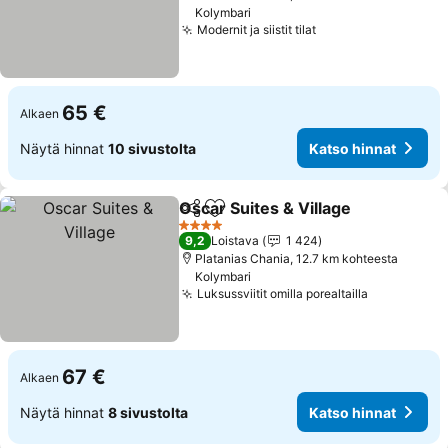
Kolymbari
Modernit ja siistit tilat
Katso hinnat
65 €
Alkaen
Näytä hinnat
10 sivustolta
Katso hinnat
Oscar Suites & Village
Jaa
Lisää suosikkeihin
Kats
4 Tähtiluokitus
9,2
Loistava
1 424
Platanias Chania, 12.7 km kohteesta
Kolymbari
Luksussviitit omilla porealtailla
Katso hinn
67 €
Alkaen
Näytä hinnat
8 sivustolta
Katso hinnat