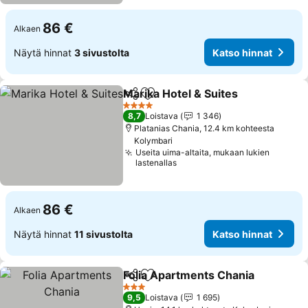
86 €
Alkaen
Näytä hinnat
3 sivustolta
Katso hinnat
Marika Hotel & Suites
Jaa
Lisää suosikkeihin
Kats
4 Tähtiluokitus
8,7
Loistava
1 346
Platanias Chania, 12.4 km kohteesta
Kolymbari
Useita uima-altaita, mukaan lukien
lastenallas
86 €
Alkaen
Näytä hinnat
11 sivustolta
Katso hinnat
Folia Apartments Chania
Jaa
Lisää suosikkeihin
K
3 Tähtiluokitus
9,5
Loistava
1 695