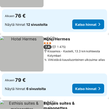
76 €
Alkaen
Näytä hinnat
12 sivustolta
Katso hinnat
Hotel Hermes
Jaa
Lisää suosikkeihin
Katso hinnat
3 Tähtiluokitus
7,4
1 475
Kissamos - Kastelli, 13.3 km kohteesta
Kolymbari
Virkistävä kausiluonteinen ulkouima-allas
Ka
79 €
Alkaen
Näytä hinnat
6 sivustolta
Katso hinnat
Esthisis suites &
Jaa
Lisää suosikkeihin
maisonettes