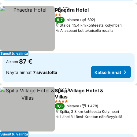
Phaedra Hotel
Jaa
Lisää suosikkeihin
Katso hinnat
2 Tähtiluokitus
9,7
Loistava
692
Stalos, 15.4 km kohteesta Kolymbari
Allasbaari kotitekoisella ruoalla
Katso hin
Suosittu valinta
87 €
Alkaen
Näytä hinnat
7 sivustolta
Katso hinnat
Spilia Village Hotel &
Jaa
Lisää suosikkeihin
Villas
Katso hinnat
4 Tähtiluokitus
8,8
Loistava
1 478
Spilia, 3.3 km kohteesta Kolymbari
Lähellä Länsi-Kreetan nähtävyyksiä
Katso 
Suosittu valinta