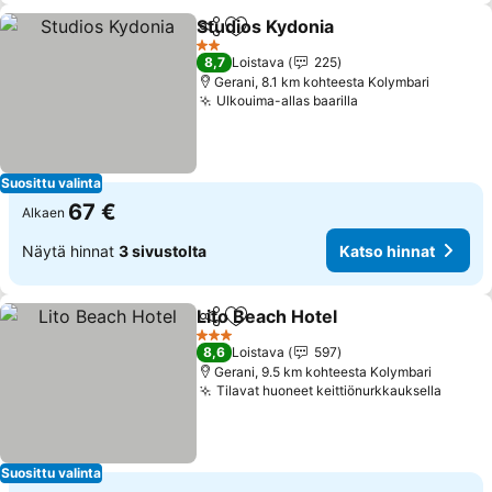
Studios Kydonia
Jaa
Lisää suosikkeihin
Katso hinn
2 Tähtiluokitus
8,7
Loistava
225
Gerani, 8.1 km kohteesta Kolymbari
Ulkouima-allas baarilla
Katso hinnat
Suosittu valinta
67 €
Alkaen
Näytä hinnat
3 sivustolta
Katso hinnat
Lito Beach Hotel
Jaa
Lisää suosikkeihin
Katso hin
3 Tähtiluokitus
8,6
Loistava
597
Gerani, 9.5 km kohteesta Kolymbari
Tilavat huoneet keittiönurkkauksella
Katso
Suosittu valinta