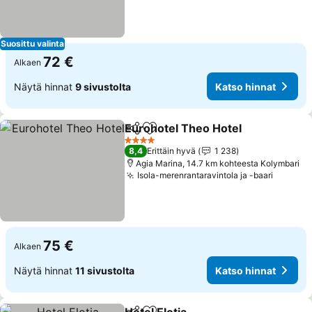
Suosittu valinta
72 €
Alkaen
Näytä hinnat
9 sivustolta
Katso hinnat
Eurohotel Theo Hotel
Jaa
Lisää suosikkeihin
Kats
4 Tähtiluokitus
8,4
Erittäin hyvä
1 238
Agia Marina, 14.7 km kohteesta Kolymbari
Isola-merenrantaravintola ja -baari
Katso h
75 €
Alkaen
Näytä hinnat
11 sivustolta
Katso hinnat