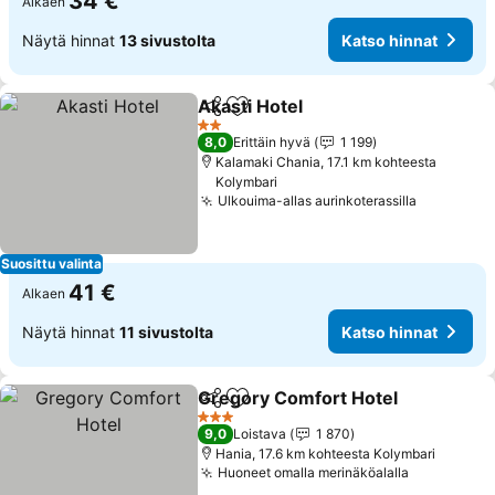
34 €
Alkaen
Näytä hinnat
13 sivustolta
Katso hinnat
Akasti Hotel
Jaa
Lisää suosikkeihin
Katso hinnat
2 Tähtiluokitus
8,0
Erittäin hyvä
1 199
Kalamaki Chania, 17.1 km kohteesta
Kolymbari
Ulkouima-allas aurinkoterassilla
Katso hin
Suosittu valinta
41 €
Alkaen
Näytä hinnat
11 sivustolta
Katso hinnat
Gregory Comfort Hotel
Jaa
Lisää suosikkeihin
Kat
3 Tähtiluokitus
9,0
Loistava
1 870
Hania, 17.6 km kohteesta Kolymbari
Huoneet omalla merinäköalalla
Katso hinn