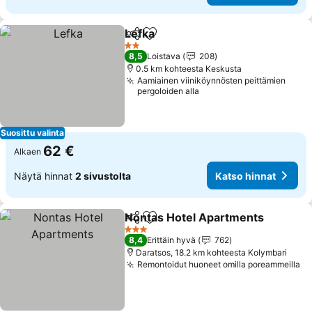
Lefka
Jaa
Lisää suosikkeihin
Katso hinnat
2 Tähtiluokitus
8,5
Loistava
208
0.5 km kohteesta Keskusta
Aamiainen viiniköynnösten peittämien
pergoloiden alla
Suosittu valinta
62 €
Alkaen
Näytä hinnat
2 sivustolta
Katso hinnat
Nontas Hotel Apartments
Jaa
Lisää suosikkeihin
3 Tähtiluokitus
8,4
Erittäin hyvä
762
Daratsos, 18.2 km kohteesta Kolymbari
Remontoidut huoneet omilla poreammeilla
Ka