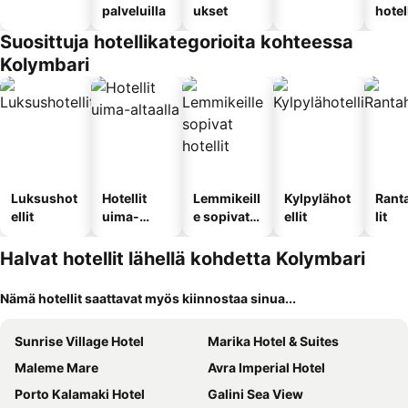
palveluilla
ukset
hotel
Suosittuja hotellikategorioita kohteessa
Kolymbari
Luksushot
Hotellit
Lemmikeill
Kylpylähot
Rant
ellit
uima-
e sopivat
ellit
lit
altaalla
hotellit
Halvat hotellit lähellä kohdetta Kolymbari
Nämä hotellit saattavat myös kiinnostaa sinua...
Sunrise Village Hotel
Marika Hotel & Suites
Maleme Mare
Avra Imperial Hotel
Porto Kalamaki Hotel
Galini Sea View