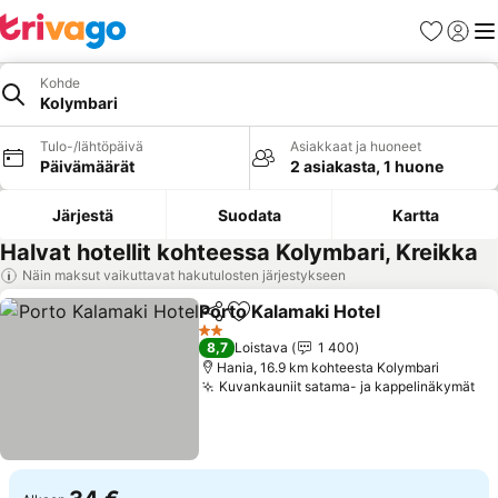
Suosikit
Kirjaud
Val
Kohde
Kolymbari
Tulo-/lähtöpäivä
Asiakkaat ja huoneet
Päivämäärät
2 asiakasta, 1 huone
Järjestä
Suodata
Kartta
Halvat hotellit kohteessa Kolymbari, Kreikka
Näin maksut vaikuttavat hakutulosten järjestykseen
Porto Kalamaki Hotel
Jaa
Lisää suosikkeihin
Katso
2 Tähtiluokitus
8,7
Loistava
1 400
Hania, 16.9 km kohteesta Kolymbari
Kuvankauniit satama- ja kappelinäkymät
Ka