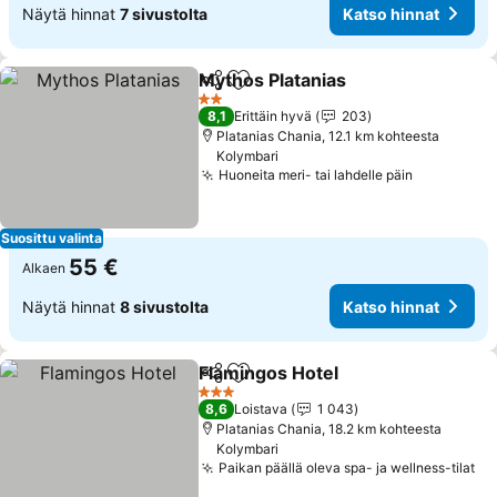
Näytä hinnat
7 sivustolta
Katso hinnat
Mythos Platanias
Jaa
Lisää suosikkeihin
Katso hin
2 Tähtiluokitus
8,1
Erittäin hyvä
203
Platanias Chania, 12.1 km kohteesta
Kolymbari
Huoneita meri- tai lahdelle päin
Katso hin
Suosittu valinta
55 €
Alkaen
Näytä hinnat
8 sivustolta
Katso hinnat
Flamingos Hotel
Jaa
Lisää suosikkeihin
Katso hinn
3 Tähtiluokitus
8,6
Loistava
1 043
Platanias Chania, 18.2 km kohteesta
Kolymbari
Paikan päällä oleva spa- ja wellness-tilat
Ka