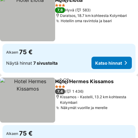
Hotel Elotia
Jaa
Lisää suosikkeihin
Katso hinnat
3 Tähtiluokitus
7,8
Hyvä
583
Daratsos, 18.7 km kohteesta Kolymbari
Hotellin oma ravintola ja baari
Katso hinn
75 €
Alkaen
Näytä hinnat
7 sivustolta
Katso hinnat
Hotel Hermes Kissamos
Jaa
Lisää suosikkeihin
Ka
3 Tähtiluokitus
7,4
1 436
Kissamos - Kastelli, 13.2 km kohteesta
Kolymbari
Näkymät vuorille ja merelle
Katso hinnat
75 €
Alkaen