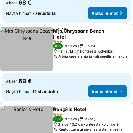
68 €
Alkaen
Näytä hinnat
7 sivustolta
Katso hinnat
Mrs Chryssana Beach
Jaa
Lisää suosikkeihin
Hotel
Katso hinnat
3 Tähtiluokitus
8,6
Loistava
1 595
Hania, 1.1 km kohteesta Kolymbari
Aitoja kreetalaisia ja välimerellisiä makuja
Ka
69 €
Alkaen
Näytä hinnat
12 sivustolta
Katso hinnat
Renieris Hotel
Jaa
Lisää suosikkeihin
Katso hinnat
3 Tähtiluokitus
9,7
Loistava
2 759
Stalos, 16.2 km kohteesta Kolymbari
Rentouttava uima-allas lasten alueella
Kats