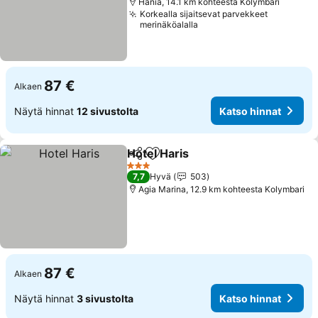
Hania, 14.1 km kohteesta Kolymbari
Korkealla sijaitsevat parvekkeet
merinäköalalla
87 €
Alkaen
Näytä hinnat
12 sivustolta
Katso hinnat
Hotel Haris
Jaa
Lisää suosikkeihin
Katso hinnat
3 Tähtiluokitus
7,7
Hyvä
503
Agia Marina, 12.9 km kohteesta Kolymbari
87 €
Alkaen
Näytä hinnat
3 sivustolta
Katso hinnat