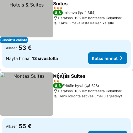
Jaa
Lisää suosikkeihin
Suites
Katso hinnat
3 Tähtiluokitus
8,8
Loistava
1 354
Daratsos, 19.2 km kohteesta Kolymbari
Kaksi uima-allasta kaikenikäisille
Katso hi
Suosittu valinta
53 €
Alkaen
Näytä hinnat
13 sivustolta
Katso hinnat
Nontas Suites
Jaa
Lisää suosikkeihin
Katso hinnat
2 Tähtiluokitus
8,3
Erittäin hyvä
628
Daratsos, 18.2 km kohteesta Kolymbari
Henkilökohtaiset vesiurheilujärjestelyt
Kats
55 €
Alkaen