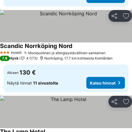
Jaa
Li
Scandic Norrköping Nord
Hotelli
Monipuolinen ja allergiaystävällinen aamiainen
3 Tähtiluokitus
7,8
Hyvä
4 073
Norrköping, 17.7 km kohteesta Kolmården
130 €
Alkaen
Näytä hinnat
11 sivustolta
Katso hinnat
Jaa
Li
The Lamp Hotel