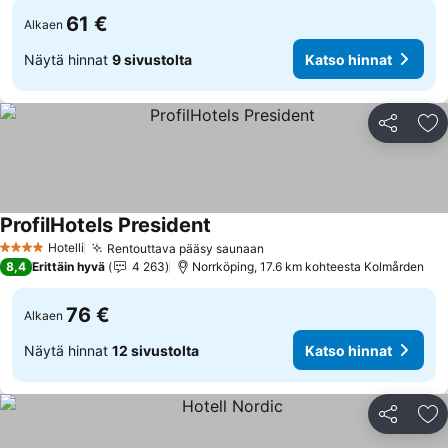
61 €
Alkaen
Näytä hinnat
9 sivustolta
Katso hinnat
Jaa
Li
ProfilHotels President
Hotelli
Rentouttava pääsy saunaan
4 Tähtiluokitus
8,4
Erittäin hyvä
4 263
Norrköping, 17.6 km kohteesta Kolmården
76 €
Alkaen
Näytä hinnat
12 sivustolta
Katso hinnat
Jaa
Li