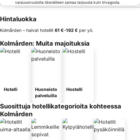
varaussivustolta täsmälleen samaa tarjousta kuin trivagosta.
Hintaluokka
Kolmården – halvat hotellit
‎61 €
–
‎192 €
per yö.
Kolmården: Muita majoituksia
Hotelli
Huoneisto
Hostelli
palveluilla
Suosittuja hotellikategorioita kohteessa
Kolmården