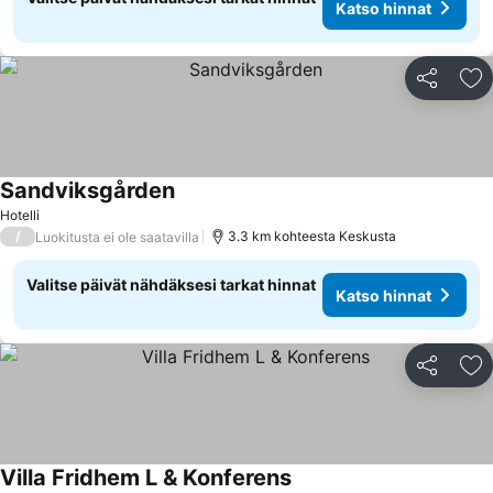
Katso hinnat
Jaa
Li
Sandviksgården
Hotelli
/
3.3 km kohteesta Keskusta
Luokitusta ei ole saatavilla
Valitse päivät nähdäksesi tarkat hinnat
Katso hinnat
Jaa
Li
Villa Fridhem L & Konferens