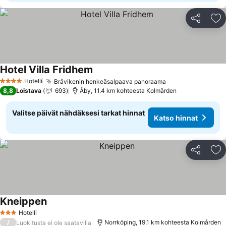
Jaa
Li
Hotel Villa Fridhem
Hotelli
Bråvikenin henkeäsalpaava panoraama
4 Tähtiluokitus
8,8
Loistava
693
Åby, 11.4 km kohteesta Kolmården
Valitse päivät nähdäksesi tarkat hinnat
Katso hinnat
Jaa
Li
Kneippen
Hotelli
3 Tähtiluokitus
/
Norrköping, 19.1 km kohteesta Kolmården
Luokitusta ei ole saatavilla