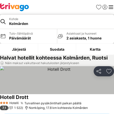
Suosikit
Kirjaud
Val
Kohde
Kolmården
Tulo-/lähtöpäivä
Asiakkaat ja huoneet
Päivämäärät
2 asiakasta, 1 huone
Järjestä
Suodata
Kartta
Halvat hotellit kohteessa Kolmården, Ruotsi
Näin maksut vaikuttavat hakutulosten järjestykseen
Jaa
Li
Hotell Drott
Hotelli
Turvallinen pysäköintihalli paikan päällä
3 Tähtiluokitus
7,1
1 522
Norrköping, 17.8 km kohteesta Kolmården