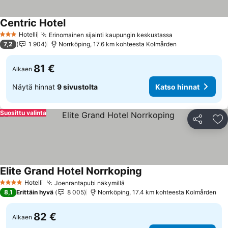
Centric Hotel
Hotelli
Erinomainen sijainti kaupungin keskustassa
3 Tähtiluokitus
7,2
1 904
Norrköping, 17.6 km kohteesta Kolmården
81 €
Alkaen
Näytä hinnat
9 sivustolta
Katso hinnat
Suosittu valinta
Jaa
Li
Elite Grand Hotel Norrkoping
Hotelli
Joenrantapubi näkymillä
4 Tähtiluokitus
8,1
Erittäin hyvä
8 005
Norrköping, 17.4 km kohteesta Kolmården
82 €
Alkaen