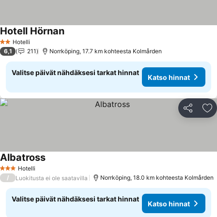
Hotell Hörnan
Hotelli
2 Tähtiluokitus
6,1
211
Norrköping, 17.7 km kohteesta Kolmården
Valitse päivät nähdäksesi tarkat hinnat
Katso hinnat
Jaa
Li
Albatross
Hotelli
3 Tähtiluokitus
/
Norrköping, 18.0 km kohteesta Kolmården
Luokitusta ei ole saatavilla
Valitse päivät nähdäksesi tarkat hinnat
Katso hinnat