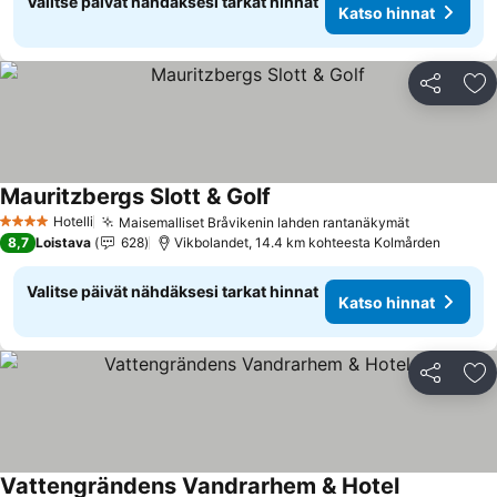
Valitse päivät nähdäksesi tarkat hinnat
Katso hinnat
Jaa
Li
Mauritzbergs Slott & Golf
Hotelli
Maisemalliset Bråvikenin lahden rantanäkymät
4 Tähtiluokitus
8,7
Loistava
628
Vikbolandet, 14.4 km kohteesta Kolmården
Valitse päivät nähdäksesi tarkat hinnat
Katso hinnat
Jaa
Li
Vattengrändens Vandrarhem & Hotel