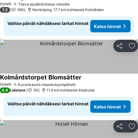
Hotelli
Tilava pysäköintialue vieraille
7,2
560
Norrköping, 17.7 km kohteesta Kolmården
Valitse päivät nähdäksesi tarkat hinnat
Katso hinnat
Jaa
Li
Kolmårdstorpet Blomsätter
Hotelli
Kuvankaunis maaseutuympäristö
8,8
Loistava
50
11.4 km kohteesta Keskusta
Valitse päivät nähdäksesi tarkat hinnat
Katso hinnat
Jaa
Li