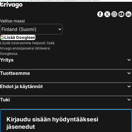
Vildmarkshotellet
Vattengrändens Vandrarhem & Hotel
Mauritzbergs Slott & Golf
Hotell Hörnan
Facebook
Twitter
Insta
Yo
Valitse maasi
Lisää Googleen
Löydä tuloksemme helposti: lisää
trivago ensisijaiseksi lähteeksi
Googlessa.
Yritys
Tuotteemme
Ehdot ja käytännöt
Tuki
Kirjaudu sisään hyödyntääksesi
jäsenedut