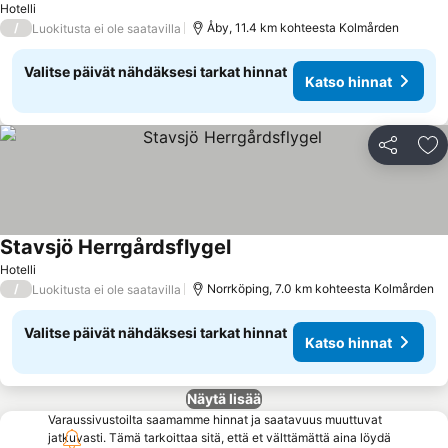
Hotelli
/
Åby, 11.4 km kohteesta Kolmården
Luokitusta ei ole saatavilla
Valitse päivät nähdäksesi tarkat hinnat
Katso hinnat
Jaa
Li
Stavsjö Herrgårdsflygel
Hotelli
/
Norrköping, 7.0 km kohteesta Kolmården
Luokitusta ei ole saatavilla
Valitse päivät nähdäksesi tarkat hinnat
Katso hinnat
Näytä lisää
Varaussivustoilta saamamme hinnat ja saatavuus muuttuvat
jatkuvasti. Tämä tarkoittaa sitä, että et välttämättä aina löydä