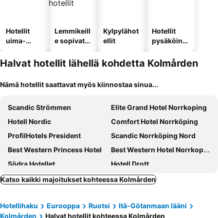
Hotellit
Lemmikeill
Kylpylähot
Hotellit
uima-
e sopivat
ellit
pysäköinni
altaalla
hotellit
llä
Halvat hotellit lähellä kohdetta Kolmården
Nämä hotellit saattavat myös kiinnostaa sinua...
Scandic Strömmen
Elite Grand Hotel Norrkoping
Hotell Nordic
Comfort Hotel Norrköping
ProfilHotels President
Scandic Norrköping Nord
Best Western Princess Hotel
Best Western Hotel Norrkoping City
Södra Hotellet
Hotell Drott
The Lamp Hotel
Strand Hotell
Katso kaikki majoitukset kohteessa Kolmården
Centric Hotel
Borgs Villahotell
Hotellihaku
Eurooppa
Ruotsi
Itä-Götanmaan lääni
Kolmårdstorpet Blomsätter
Albatross
Kolmården
Halvat hotellit kohteessa Kolmården