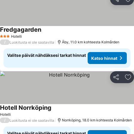
Jaa
Li
Fredgagarden
Hotelli
3 Tähtiluokitus
/
Åby, 11.0 km kohteesta Kolmården
Luokitusta ei ole saatavilla
Valitse päivät nähdäksesi tarkat hinnat
Katso hinnat
Jaa
Li
Hotell Norrköping
Hotelli
/
Norrköping, 18.0 km kohteesta Kolmården
Luokitusta ei ole saatavilla
Valitse päivät nähdäksesi tarkat hinnat