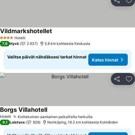
Jaa
Li
Vildmarkshotellet
Hotelli
4 Tähtiluokitus
7,6
Hyvä
2 637
5.8 km kohteesta Keskusta
Valitse päivät nähdäksesi tarkat hinnat
Katso hinnat
Jaa
Li
Borgs Villahotell
Hotelli
Kotitekoinen aamiainen paikallisilla herkuilla
9,1
Loistava
929
Norrköping, 19.3 km kohteesta Kolmården