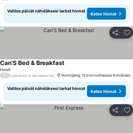
Valitse päivät nähdäksesi tarkat hinnat
Katso hinnat
Jaa
Li
Can'S Bed & Breakfast
Hotelli
/
Norrköping, 16.9 km kohteesta Kolmården
Luokitusta ei ole saatavilla
Valitse päivät nähdäksesi tarkat hinnat
Katso hinnat
Jaa
Li