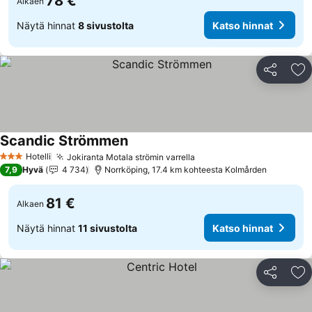
78 €
Alkaen
Näytä hinnat
8 sivustolta
Katso hinnat
Jaa
Li
Scandic Strömmen
Hotelli
Jokiranta Motala strömin varrella
3 Tähtiluokitus
7,9
Hyvä
4 734
Norrköping, 17.4 km kohteesta Kolmården
81 €
Alkaen
Näytä hinnat
11 sivustolta
Katso hinnat
Jaa
Li