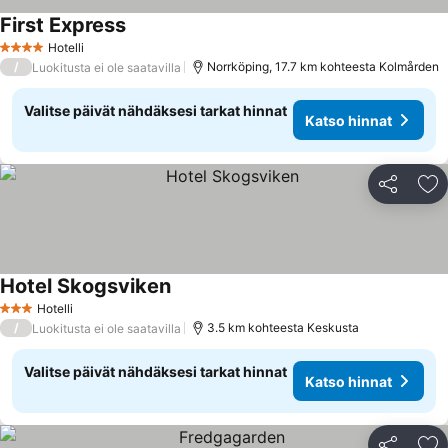
First Express
Hotelli
4 Tähtiluokitus
/
Norrköping, 17.7 km kohteesta Kolmården
Luokitusta ei ole saatavilla
Valitse päivät nähdäksesi tarkat hinnat
Katso hinnat
Jaa
Li
Hotel Skogsviken
Hotelli
3 Tähtiluokitus
/
3.5 km kohteesta Keskusta
Luokitusta ei ole saatavilla
Valitse päivät nähdäksesi tarkat hinnat
Katso hinnat