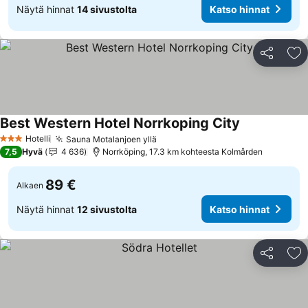
Näytä hinnat
14 sivustolta
Katso hinnat
Jaa
Li
Best Western Hotel Norrkoping City
Hotelli
Sauna Motalanjoen yllä
3 Tähtiluokitus
7,5
Hyvä
4 636
Norrköping, 17.3 km kohteesta Kolmården
89 €
Alkaen
Näytä hinnat
12 sivustolta
Katso hinnat
Jaa
Li