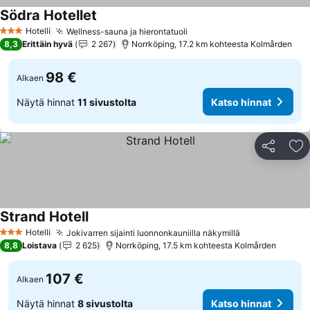
Södra Hotellet
Hotelli
Wellness-sauna ja hierontatuoli
3 Tähtiluokitus
8,3
Erittäin hyvä
2 267
Norrköping, 17.2 km kohteesta Kolmården
98 €
Alkaen
Näytä hinnat
11 sivustolta
Katso hinnat
Jaa
Li
Strand Hotell
Hotelli
Jokivarren sijainti luonnonkauniilla näkymillä
3 Tähtiluokitus
8,8
Loistava
2 625
Norrköping, 17.5 km kohteesta Kolmården
107 €
Alkaen
Näytä hinnat
8 sivustolta
Katso hinnat