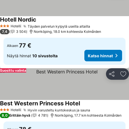
Hotell Nordic
Hotelli
Täyden palvelun kylpylä useilla altailla
3 Tähtiluokitus
7,4
3 504
Norrköping, 18.0 km kohteesta Kolmården
77 €
Alkaen
Näytä hinnat
10 sivustolta
Katso hinnat
Suosittu valinta
Jaa
Li
Best Western Princess Hotel
Hotelli
Hyvin varusteltu kuntokeskus ja sauna
3 Tähtiluokitus
8,0
Erittäin hyvä
4 781
Norrköping, 17.7 km kohteesta Kolmården