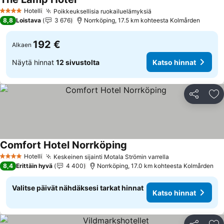
Hotelli
Poikkeuksellisia ruokailuelämyksiä
4 Tähtiluokitus
8,8
Loistava
3 676
Norrköping, 17.5 km kohteesta Kolmården
192 €
Alkaen
Näytä hinnat
12 sivustolta
Katso hinnat
Jaa
Li
Comfort Hotel Norrköping
Hotelli
Keskeinen sijainti Motala Strömin varrella
4 Tähtiluokitus
8,4
Erittäin hyvä
4 400
Norrköping, 17.0 km kohteesta Kolmården
Valitse päivät nähdäksesi tarkat hinnat
Katso hinnat