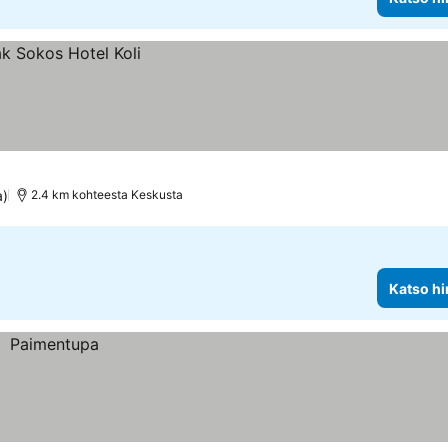
a)
2.4 km kohteesta Keskusta
Katso hi