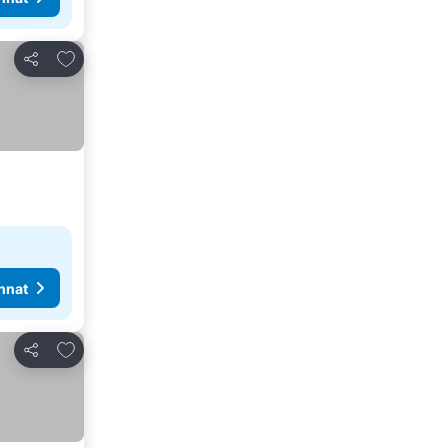
Lisää suosikkeihin
Jaa
nnat
Lisää suosikkeihin
Jaa