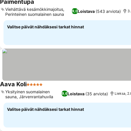
Paimentupa
Viehättävä kesämökkimajoitus,
Loistava
(543 arviota)
9,0
3
Perinteinen suomalainen sauna
Valitse päivät nähdäksesi tarkat hinnat
Aava Koli
5 Tähtiluokitus
Yksityinen suomalainen
Loistava
(35 arviota)
9,6
Lieksa, 2
sauna, Järvenrantahuvila
Valitse päivät nähdäksesi tarkat hinnat