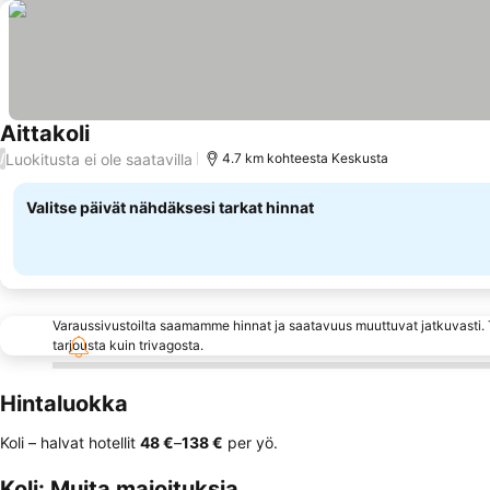
Aittakoli
Luokitusta ei ole saatavilla
/
4.7 km kohteesta Keskusta
Valitse päivät nähdäksesi tarkat hinnat
Varaussivustoilta saamamme hinnat ja saatavuus muuttuvat jatkuvasti. T
tarjousta kuin trivagosta.
Hintaluokka
Koli – halvat hotellit
‎48 €
–
‎138 €
per yö.
Koli: Muita majoituksia