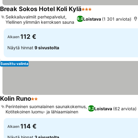
Break Sokos Hotel Koli Kylä
3 Tähtiluokitus
Seikkailuvalmiit perhepalvelut,
Loistava
(1 301 arviota)
9,0
Ylellinen ylimmän kerroksen sauna
112 €
Alkaen
Näytä hinnat
9 sivustolta
Suosittu valinta
Kolin Runo
2 Tähtiluokitus
Perinteinen suomalainen saunakokemus,
Loistava
(62 arviota)
9,2
Kotitekoinen luomu- ja lähiaamiainen
114 €
Alkaen
Näytä hinnat
3 sivustolta