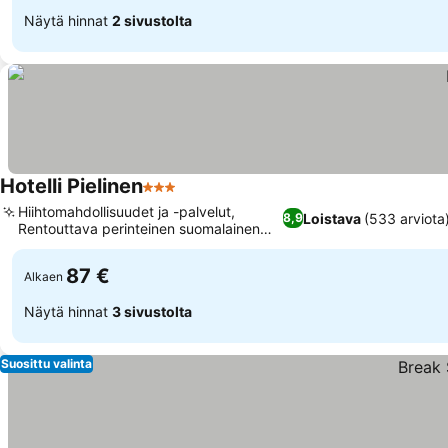
Näytä hinnat
2 sivustolta
Hotelli Pielinen
3 Tähtiluokitus
Hiihtomahdollisuudet ja -palvelut,
Loistava
(533 arviota
8,9
Rentouttava perinteinen suomalainen
sauna
87 €
Alkaen
Näytä hinnat
3 sivustolta
Suosittu valinta