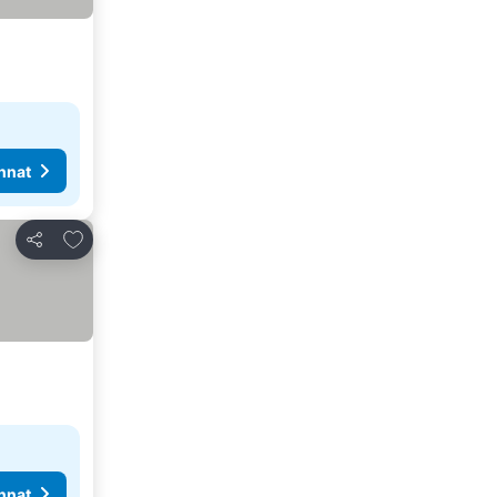
nnat
Lisää suosikkeihin
Jaa
nnat