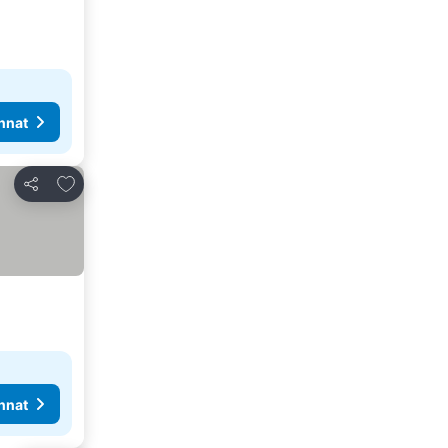
nnat
Lisää suosikkeihin
Jaa
nnat