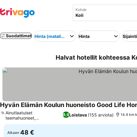
Kohde
Suodattimet
Hinta (matalimmasta korkeimpaan)
Hinta
Sijainti
Halvat hotellit kohteessa K
Hyvän Elämän Koulun huoneisto Good Life H
Ainutlaatuiset
Loistava
(155 arviota)
8,6
14.4 km 
teemahuoneet,
Ylipainehappihoito
48 €
Alkaen