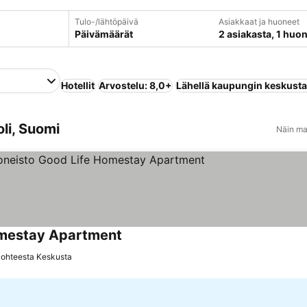
Tulo-/lähtöpäivä
Asiakkaat ja huoneet
Päivämäärät
2 asiakasta, 1 huo
Hotellit
Arvostelu: 8,0+
Lähellä kaupungin keskust
oli, Suomi
Näin ma
omestay Apartment
kohteesta Keskusta