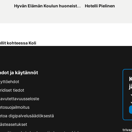
Hyvän Elämän Koulun huoneisto Good Life Homestay Apartment
Hotelli Pielinen
llit kohteessa Koli
hdot ja käytännöt
yttöehdot
ridiset tiedot
avutettavuusseloste
etosuojailmoitus
etoa digipalvelusäädöksestä
ästeasetukset
triva