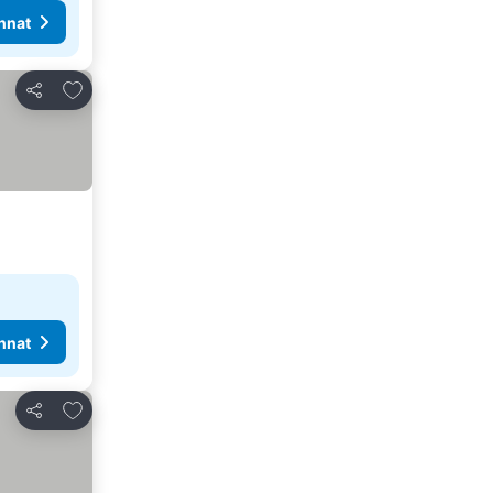
nnat
Lisää suosikkeihin
Jaa
nnat
Lisää suosikkeihin
Jaa