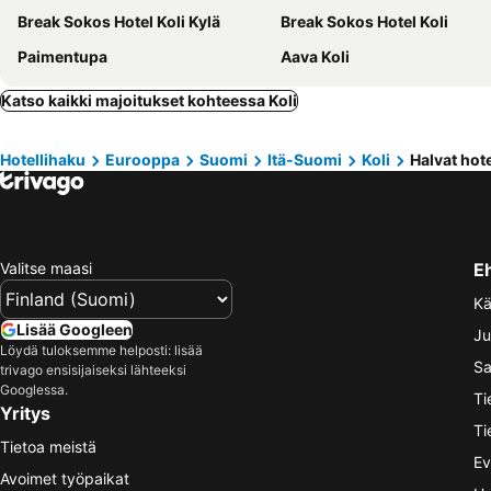
Break Sokos Hotel Koli Kylä
Break Sokos Hotel Koli
Paimentupa
Aava Koli
Katso kaikki majoitukset kohteessa Koli
Hotellihaku
Eurooppa
Suomi
Itä-Suomi
Koli
Halvat hote
Valitse maasi
E
Kä
Lisää Googleen
Ju
Löydä tuloksemme helposti: lisää
Sa
trivago ensisijaiseksi lähteeksi
Googlessa.
Ti
Yritys
Ti
Tietoa meistä
Ev
Avoimet työpaikat