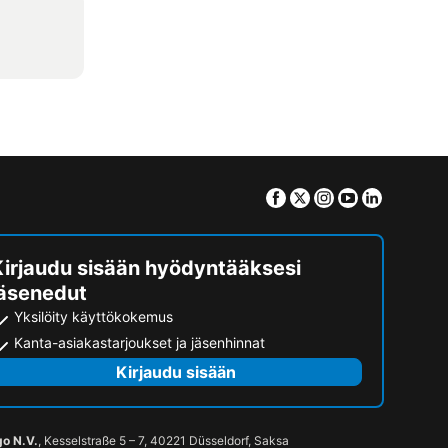
Facebook
Twitter
Instagram
Youtube
Linkedin
Kirjaudu sisään hyödyntääksesi
jäsenedut
Yksilöity käyttökokemus
Kanta-asiakastarjoukset ja jäsenhinnat
Kirjaudu sisään
go N.V.
, Kesselstraße 5 – 7, 40221 Düsseldorf, Saksa