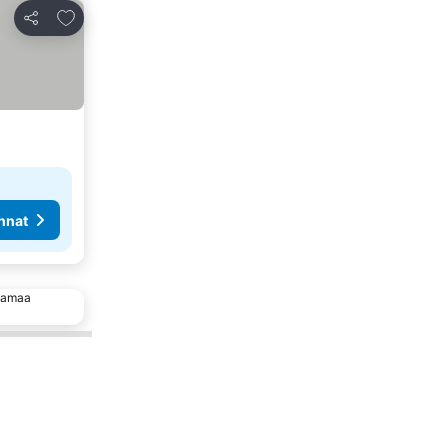
Lisää suosikkeihin
Jaa
nnat
 samaa