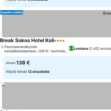
Suosittu valinta
Break Sokos Hotel Koli
4 Tähtiluokitus
Panoraamanäkymät
Loistava
(2 452 arviot
8,6
kansallismaisemaan, Grill It! -ravintola
paikallisilla mauilla
138 €
Alkaen
Näytä hinnat
12 sivustolta