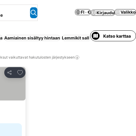
FI · €
Valikko
Kirjaudu
ne
Katso karttaa
aa
Aamiainen sisältyy hintaan
Lemmikit sallittu
Pysäköinti
Sauna
ksut vaikuttavat hakutulosten järjestykseen
Lisää suosikkeihin
Jaa