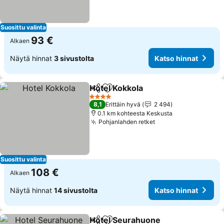
Suosittu valinta
93 €
Alkaen
Näytä hinnat
3 sivustolta
Katso hinnat
Hotel Kokkola
Jaa
Lisää suosikkeihin
4 Tähtiluokitus
8,1
Erittäin hyvä
2 494
0.1 km kohteesta Keskusta
Pohjanlahden retket
Suosittu valinta
108 €
Alkaen
Näytä hinnat
14 sivustolta
Katso hinnat
Hotel Seurahuone