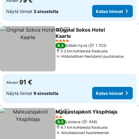
79 €
Alkaen
Näytä hinnat
3 sivustolta
Katso hinnat
Original Sokos Hotel
Jaa
Lisää suosikkeihin
Kaarle
4 Tähtiluokitus
8,3
Erittäin hyvä
1 702
0.2 km kohteesta Keskusta
Historiallinen Neristanin puutaloalue
91 €
Alkaen
Näytä hinnat
9 sivustolta
Katso hinnat
Matkustajakoti Ykspihlaja
Jaa
Lisää suosikkeihin
2 Tähtiluokitus
8,5
Loistava
446
4.7 km kohteesta Keskusta
Ainutlaatuiset huoneteemat