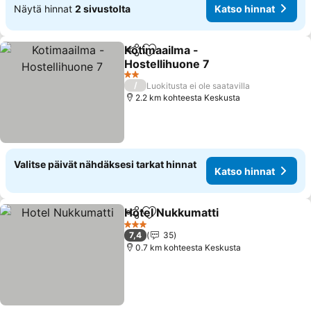
Näytä hinnat
2 sivustolta
Katso hinnat
Kotimaailma -
Jaa
Lisää suosikkeihin
Hostellihuone 7
2 Tähtiluokitus
/
Luokitusta ei ole saatavilla
2.2 km kohteesta Keskusta
Valitse päivät nähdäksesi tarkat hinnat
Katso hinnat
Hotel Nukkumatti
Jaa
Lisää suosikkeihin
3 Tähtiluokitus
7,4
35
0.7 km kohteesta Keskusta