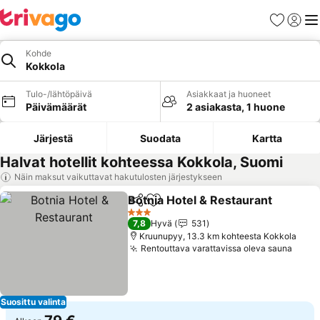
Suosikit
Kirjaud
Val
Kohde
Kokkola
Tulo-/lähtöpäivä
Asiakkaat ja huoneet
Päivämäärät
2 asiakasta, 1 huone
Järjestä
Suodata
Kartta
Halvat hotellit kohteessa Kokkola, Suomi
Näin maksut vaikuttavat hakutulosten järjestykseen
Botnia Hotel & Restaurant
Jaa
Lisää suosikkeihin
3 Tähtiluokitus
7,8
Hyvä
531
Kruunupyy, 13.3 km kohteesta Kokkola
Rentouttava varattavissa oleva sauna
Suosittu valinta