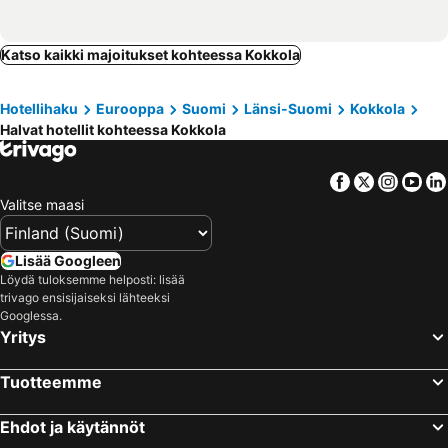
Katso kaikki majoitukset kohteessa Kokkola
Hotellihaku
Eurooppa
Suomi
Länsi-Suomi
Kokkola
Halvat hotellit kohteessa Kokkola
Facebook
Twitter
Insta
Yo
Valitse maasi
Lisää Googleen
Löydä tuloksemme helposti: lisää
trivago ensisijaiseksi lähteeksi
Googlessa.
Yritys
Tuotteemme
Ehdot ja käytännöt