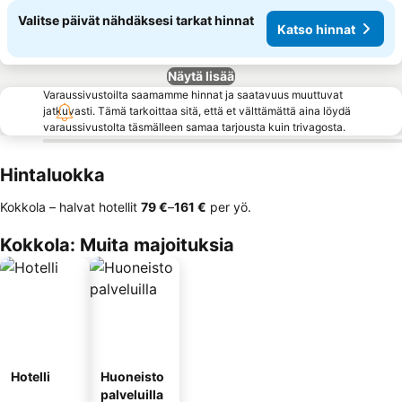
Valitse päivät nähdäksesi tarkat hinnat
Katso hinnat
Näytä lisää
Varaussivustoilta saamamme hinnat ja saatavuus muuttuvat
jatkuvasti. Tämä tarkoittaa sitä, että et välttämättä aina löydä
varaussivustolta täsmälleen samaa tarjousta kuin trivagosta.
Hintaluokka
Kokkola – halvat hotellit
‎79 €
–
‎161 €
per yö.
Kokkola: Muita majoituksia
Hotelli
Huoneisto
palveluilla