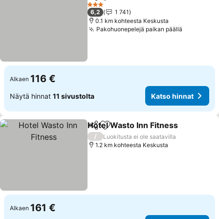
Jaa
Lisää suosikkeihin
3 Tähtiluokitus
6,2
1 741
0.1 km kohteesta Keskusta
Pakohuonepelejä paikan päällä
116 €
Alkaen
Näytä hinnat
11 sivustolta
Katso hinnat
Hotel Wasto Inn Fitness
Jaa
Lisää suosikkeihin
/
Luokitusta ei ole saatavilla
1.2 km kohteesta Keskusta
161 €
Alkaen