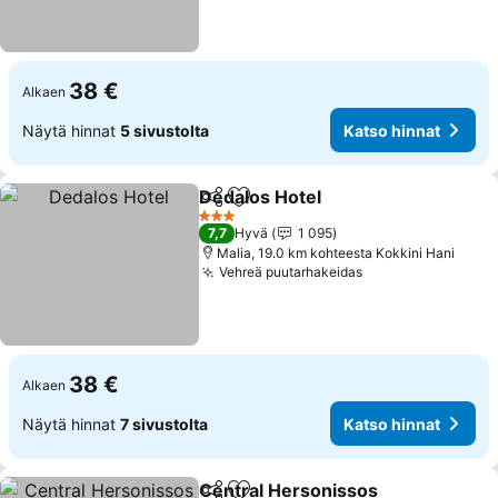
38 €
Alkaen
Näytä hinnat
5 sivustolta
Katso hinnat
Dedalos Hotel
Jaa
Lisää suosikkeihin
Katso hinnat
3 Tähtiluokitus
7,7
Hyvä
1 095
Malia, 19.0 km kohteesta Kokkini Hani
Vehreä puutarhakeidas
Katso hinnat
38 €
Alkaen
Näytä hinnat
7 sivustolta
Katso hinnat
Central Hersonissos