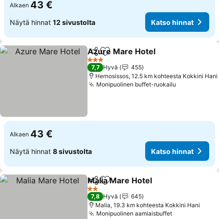
43 €
Alkaen
Näytä hinnat
12 sivustolta
Katso hinnat
Azure Mare Hotel
Jaa
Lisää suosikkeihin
Katso hi
3 Tähtiluokitus
7,7
Hyvä
455
Hernosissos, 12.5 km kohteesta Kokkini Hani
Monipuolinen buffet-ruokailu
Katso hinna
43 €
Alkaen
Näytä hinnat
8 sivustolta
Katso hinnat
Malia Mare Hotel
Jaa
Lisää suosikkeihin
Katso hin
2 Tähtiluokitus
7,8
Hyvä
645
Malia, 19.3 km kohteesta Kokkini Hani
Monipuolinen aamiaisbuffet
Katso hinnat