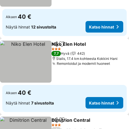
40 €
Alkaen
Näytä hinnat
12 sivustolta
Katso hinnat
Niko Elen Hotel
Jaa
Lisää suosikkeihin
Katso hinna
3 Tähtiluokitus
7,7
Hyvä
442
Stalis, 17.4 km kohteesta Kokkini Hani
Remontoidut ja modernit huoneet
Katso hi
40 €
Alkaen
Näytä hinnat
7 sivustolta
Katso hinnat
Dimitrion Central
Jaa
Lisää suosikkeihin
Katso hin
3 Tähtiluokitus