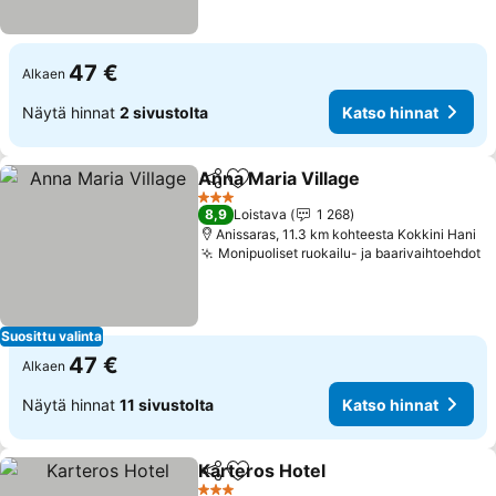
47 €
Alkaen
Näytä hinnat
2 sivustolta
Katso hinnat
Anna Maria Village
Jaa
Lisää suosikkeihin
Katso h
3 Tähtiluokitus
8,9
Loistava
1 268
Anissaras, 11.3 km kohteesta Kokkini Hani
Monipuoliset ruokailu- ja baarivaihtoehdot
K
Suosittu valinta
47 €
Alkaen
Näytä hinnat
11 sivustolta
Katso hinnat
Karteros Hotel
Jaa
Lisää suosikkeihin
Katso hinna