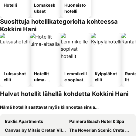
Hotelli
Lomakesk
Huoneisto
ukset
hotelli
Suosittuja hotellikategorioita kohteessa
Kokkini Hani
Luksushot
Hotellit
Lemmikeill
Kylpylähot
Rant
ellit
uima-
e sopivat
ellit
lit
altaalla
hotellit
Halvat hotellit lähellä kohdetta Kokkini Hani
Nämä hotellit saattavat myös kiinnostaa sinua...
Iraklis Apartments
Palmera Beach Hotel & Spa
Canvas by Mitsis Cretan Village
The Noverian Scenic Crete 5 Star Hilltop Villa Resort & Spa