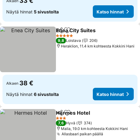
33 €
Alkaen
Näytä hinnat
5 sivustolta
Katso hinnat
Enea City Suites
Jaa
Lisää suosikkeihin
Katso hinn
5 Tähtiluokitus
9,8
Loistava
206
Heraklion, 11.4 km kohteesta Kokkini Hani
38 €
Alkaen
Näytä hinnat
6 sivustolta
Katso hinnat
Hermes Hotel
Jaa
Lisää suosikkeihin
Katso hinnat
3 Tähtiluokitus
7,6
Hyvä
374
Malia, 19.0 km kohteesta Kokkini Hani
Allasbaari paikan päällä
Katso hinnat