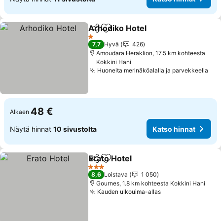
Arhodiko Hotel
Jaa
Lisää suosikkeihin
Katso hinna
1 Tähtiluokitus
7,7
Hyvä
426
Amoudara Heraklion, 17.5 km kohteesta
Kokkini Hani
Huoneita merinäköalalla ja parvekkeella
Kat
48 €
Alkaen
Näytä hinnat
10 sivustolta
Katso hinnat
Erato Hotel
Jaa
Lisää suosikkeihin
Katso hinnat
3 Tähtiluokitus
8,6
Loistava
1 050
Gournes, 1.8 km kohteesta Kokkini Hani
Kauden ulkouima-allas
Katso hinnat