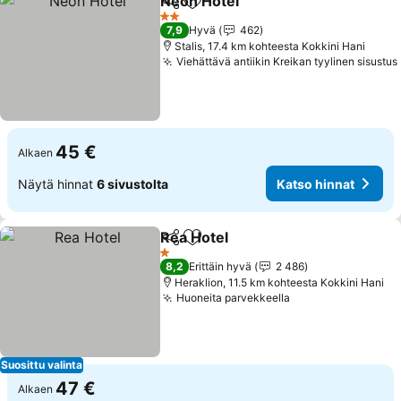
Neon Hotel
Jaa
Lisää suosikkeihin
Katso hinnat
2 Tähtiluokitus
7,9
Hyvä
462
Stalis, 17.4 km kohteesta Kokkini Hani
Viehättävä antiikin Kreikan tyylinen sisustus
45 €
Alkaen
Näytä hinnat
6 sivustolta
Katso hinnat
Rea Hotel
Jaa
Lisää suosikkeihin
Katso hinnat
1 Tähtiluokitus
8,2
Erittäin hyvä
2 486
Heraklion, 11.5 km kohteesta Kokkini Hani
Huoneita parvekkeella
Katso hinnat
Suosittu valinta
47 €
Alkaen