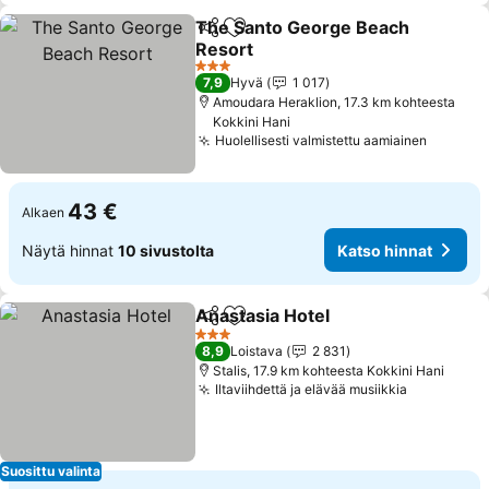
The Santo George Beach
Jaa
Lisää suosikkeihin
Resort
Katso hinnat
3 Tähtiluokitus
7,9
Hyvä
1 017
Amoudara Heraklion, 17.3 km kohteesta
Kokkini Hani
Huolellisesti valmistettu aamiainen
Katso h
43 €
Alkaen
Näytä hinnat
10 sivustolta
Katso hinnat
Anastasia Hotel
Jaa
Lisää suosikkeihin
Katso hinn
3 Tähtiluokitus
8,9
Loistava
2 831
Stalis, 17.9 km kohteesta Kokkini Hani
Iltaviihdettä ja elävää musiikkia
Katso hin
Suosittu valinta