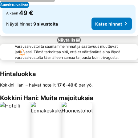
Suosittu valinta
49 €
Alkaen
Näytä hinnat
9 sivustolta
Katso hinnat
Näytä lisää
Varaussivustoilta saamamme hinnat ja saatavuus muuttuvat
jatkuvasti. Tämä tarkoittaa sitä, että et välttämättä aina löydä
varaussivustolta täsmälleen samaa tarjousta kuin trivagosta.
Hintaluokka
Kokkini Hani – halvat hotellit
‎17 €
–
‎49 €
per yö.
Kokkini Hani: Muita majoituksia