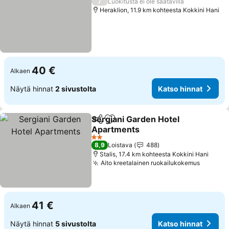
/
Luokitusta ei ole saatavilla
Heraklion, 11.9 km kohteesta Kokkini Hani
40 €
Alkaen
Näytä hinnat
2 sivustolta
Katso hinnat
Sergiani Garden Hotel
Jaa
Lisää suosikkeihin
Apartments
Katso hinnat
2 Tähtiluokitus
8,9
Loistava
488
Stalis, 17.4 km kohteesta Kokkini Hani
Aito kreetalainen ruokailukokemus
Katso h
41 €
Alkaen
Näytä hinnat
5 sivustolta
Katso hinnat