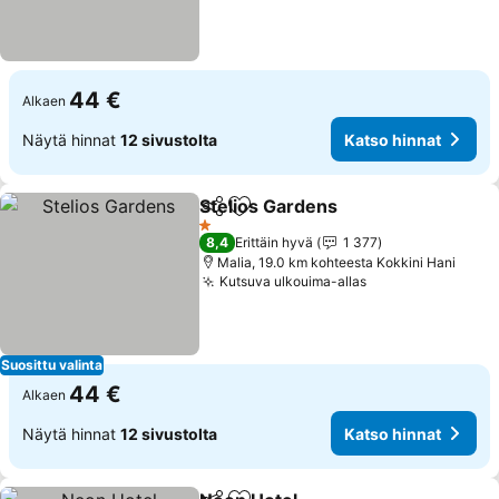
44 €
Alkaen
Näytä hinnat
12 sivustolta
Katso hinnat
Stelios Gardens
Jaa
Lisää suosikkeihin
Katso hinn
1 Tähtiluokitus
8,4
Erittäin hyvä
1 377
Malia, 19.0 km kohteesta Kokkini Hani
Kutsuva ulkouima-allas
Katso hinnat
Suosittu valinta
44 €
Alkaen
Näytä hinnat
12 sivustolta
Katso hinnat