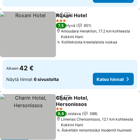
Roxani Hotel
Jaa
Lisää suosikkeihin
Katso hinnat
3 Tähtiluokitus
7,5
Hyvä
651
Amoudara Heraklion, 17.2 km kohteesta
Kokkini Hani
Kotitekoista kreetalaista ruokaa
Katso hin
42 €
Alkaen
Näytä hinnat
6 sivustolta
Katso hinnat
Charm Hotel,
Jaa
Lisää suosikkeihin
Hersonissos
Katso hinnat
2 Tähtiluokitus
8,6
Loistava
388
Limenas Chersonissos, 12.1 km kohteesta
Kokkini Hani
Äskettäin remontoidut modernit huoneet
Kat