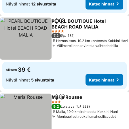
Näytä hinnat
12 sivustolta
Katso hinnat
PEARL BOUTIQUE Hotel
Jaa
Lisää suosikkeihin
BEACH ROAD MALIA
Katso hinnat
4 Tähtiluokitus
7,2
131
Hernosissos, 19.2 km kohteesta Kokkini Hani
Välimerellinen ravintola vaihtoehdoilla
Kats
39 €
Alkaen
Näytä hinnat
5 sivustolta
Katso hinnat
Maria Rousse
Jaa
Lisää suosikkeihin
Katso hinnat
3 Tähtiluokitus
9,2
Loistava
923
Malia, 19.0 km kohteesta Kokkini Hani
Monipuoliset ruokailumahdollisuudet
Katso