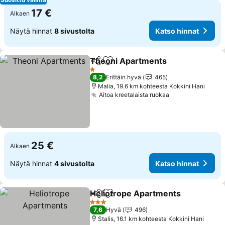
17 €
Alkaen
Näytä hinnat
8 sivustolta
Katso hinnat
Theoni Apartments
Jaa
Lisää suosikkeihin
Katso 
1 Tähtiluokitus
8,2
Erittäin hyvä
465
Malia, 19.6 km kohteesta Kokkini Hani
Aitoa kreetalaista ruokaa
Katso hinnat
25 €
Alkaen
Näytä hinnat
4 sivustolta
Katso hinnat
Heliotrope Apartments
Jaa
Lisää suosikkeihin
Kat
3 Tähtiluokitus
7,6
Hyvä
496
Stalis, 16.1 km kohteesta Kokkini Hani