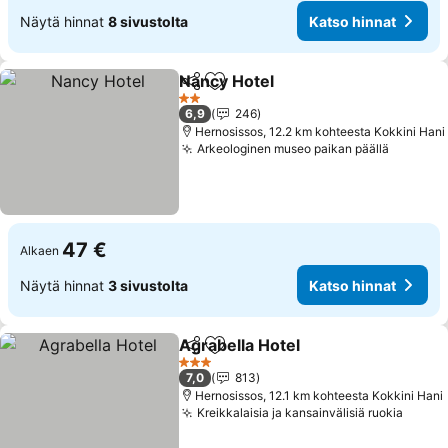
Näytä hinnat
8 sivustolta
Katso hinnat
Nancy Hotel
Jaa
Lisää suosikkeihin
Katso hinnat
2 Tähtiluokitus
6,9
246
Hernosissos, 12.2 km kohteesta Kokkini Hani
Arkeologinen museo paikan päällä
Katso h
47 €
Alkaen
Näytä hinnat
3 sivustolta
Katso hinnat
Agrabella Hotel
Jaa
Lisää suosikkeihin
Katso hinn
3 Tähtiluokitus
7,0
813
Hernosissos, 12.1 km kohteesta Kokkini Hani
Kreikkalaisia ja kansainvälisiä ruokia
Katso