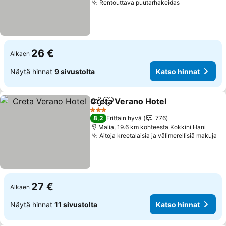
Rentouttava puutarhakeidas
Katso hinna
26 €
Alkaen
Näytä hinnat
9 sivustolta
Katso hinnat
Creta Verano Hotel
Jaa
Lisää suosikkeihin
Katso 
3 Tähtiluokitus
8,2
Erittäin hyvä
776
Malia, 19.6 km kohteesta Kokkini Hani
Aitoja kreetalaisia ja välimerellisiä makuja
Ka
27 €
Alkaen
Näytä hinnat
11 sivustolta
Katso hinnat