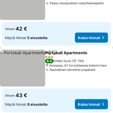
Pääsy monipuolisiin vesiurheilulajeihin
Kats
42 €
Alkaen
Näytä hinnat
5 sivustolta
Katso hinnat
Portokali Apartments
Jaa
Lisää suosikkeihin
Kats
3 Tähtiluokitus
8,4
Erittäin hyvä
745
Anissaras, 9.1 km kohteesta Kokkini Hani
Rauhallinen oliivilehto ympäristö
Katso hin
43 €
Alkaen
Näytä hinnat
9 sivustolta
Katso hinnat