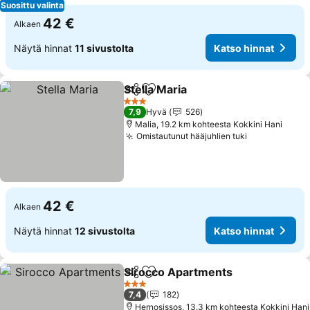
Suosittu valinta
42 €
Alkaen
Näytä hinnat
11 sivustolta
Katso hinnat
Stella Maria
Jaa
Lisää suosikkeihin
Katso hinnat
3 Tähtiluokitus
7,9
Hyvä
526
Malia, 19.2 km kohteesta Kokkini Hani
Omistautunut hääjuhlien tuki
Katso hinna
42 €
Alkaen
Näytä hinnat
12 sivustolta
Katso hinnat
Sirocco Apartments
Jaa
Lisää suosikkeihin
Katso 
3 Tähtiluokitus
7,4
182
Hernosissos, 13.3 km kohteesta Kokkini Hani