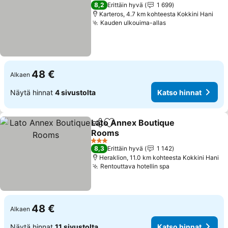
3 Tähtiluokitus
8,2
Erittäin hyvä
1 699
Karteros, 4.7 km kohteesta Kokkini Hani
Kauden ulkouima-allas
Katso hinnat
48 €
Alkaen
Näytä hinnat
4 sivustolta
Katso hinnat
Lato Annex Boutique
Jaa
Lisää suosikkeihin
Rooms
Katso hinnat
3 Tähtiluokitus
8,3
Erittäin hyvä
1 142
Heraklion, 11.0 km kohteesta Kokkini Hani
Rentouttava hotellin spa
Katso hinnat
48 €
Alkaen
Näytä hinnat
11 sivustolta
Katso hinnat