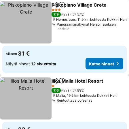
Piskopiano Village Crete
Jaa
Lisää suosikkeihin
K
3 Tähtiluokitus
7,9
Hyvä
575
Hernosissos, 11.9 km kohteesta Kokkini Hani
Panoraamanäkymät Hersonissoksen
lahdelle
31 €
Alkaen
Näytä hinnat
12 sivustolta
Katso hinnat
Ilios Malia Hotel Resort
Jaa
Lisää suosikkeihin
Kat
1 Tähtiluokitus
7,6
Hyvä
895
Malia, 19.2 km kohteesta Kokkini Hani
Rentouttava poreallas
Katso hinnat