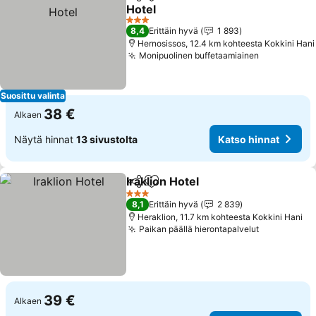
Jaa
Lisää suosikkeihin
Hotel
Katso hinnat
3 Tähtiluokitus
8,4
Erittäin hyvä
1 893
Hernosissos, 12.4 km kohteesta Kokkini Hani
Monipuolinen buffetaamiainen
Katso hinn
Suosittu valinta
38 €
Alkaen
Näytä hinnat
13 sivustolta
Katso hinnat
Iraklion Hotel
Jaa
Lisää suosikkeihin
Katso hinnat
3 Tähtiluokitus
8,1
Erittäin hyvä
2 839
Heraklion, 11.7 km kohteesta Kokkini Hani
Paikan päällä hierontapalvelut
Katso hinn
39 €
Alkaen