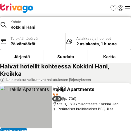
Suosikit
Kirjaud
Val
Kohde
Kokkini Hani
Tulo-/lähtöpäivä
Asiakkaat ja huoneet
Päivämäärät
2 asiakasta, 1 huone
Järjestä
Suodata
Kartta
Halvat hotellit kohteessa Kokkini Hani,
Kreikka
Näin maksut vaikuttavat hakutulosten järjestykseen
Iraklis Apartments
Jaa
Lisää suosikkeihin
Katso h
2 Tähtiluokitus
6,9
739
Stalis, 16.9 km kohteesta Kokkini Hani
Perinteiset kreikkalaiset BBQ-illat
Katso hi
Suosittu valinta