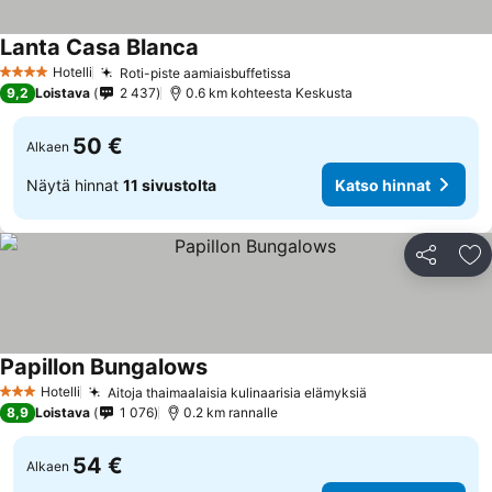
Lanta Casa Blanca
Hotelli
Roti-piste aamiaisbuffetissa
4 Tähtiluokitus
9,2
Loistava
2 437
0.6 km kohteesta Keskusta
50 €
Alkaen
Näytä hinnat
11 sivustolta
Katso hinnat
Jaa
Li
Papillon Bungalows
Hotelli
Aitoja thaimaalaisia kulinaarisia elämyksiä
3 Tähtiluokitus
8,9
Loistava
1 076
0.2 km rannalle
54 €
Alkaen