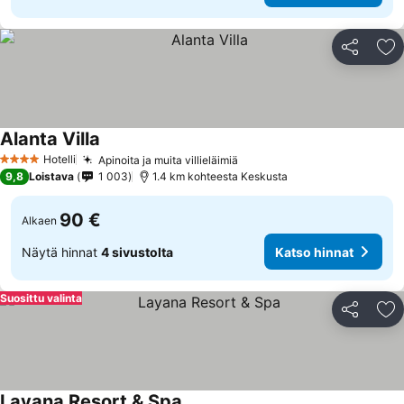
Jaa
Li
Alanta Villa
Hotelli
Apinoita ja muita villieläimiä
4 Tähtiluokitus
9,8
Loistava
1 003
1.4 km kohteesta Keskusta
90 €
Alkaen
Näytä hinnat
4 sivustolta
Katso hinnat
Suosittu valinta
Jaa
Li
Layana Resort & Spa