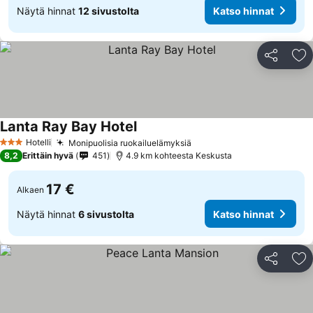
Näytä hinnat
12 sivustolta
Katso hinnat
Jaa
Li
Lanta Ray Bay Hotel
Hotelli
Monipuolisia ruokailuelämyksiä
3 Tähtiluokitus
8,2
Erittäin hyvä
451
4.9 km kohteesta Keskusta
17 €
Alkaen
Näytä hinnat
6 sivustolta
Katso hinnat
Jaa
Li