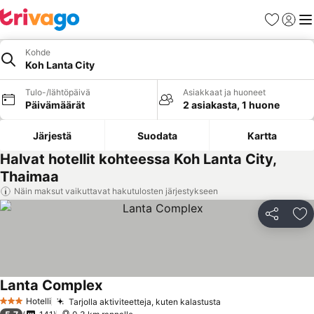
Suosikit
Kirjaud
Val
Kohde
Koh Lanta City
Tulo-/lähtöpäivä
Asiakkaat ja huoneet
Päivämäärät
2 asiakasta, 1 huone
Järjestä
Suodata
Kartta
Halvat hotellit kohteessa Koh Lanta City,
Thaimaa
Näin maksut vaikuttavat hakutulosten järjestykseen
Jaa
Li
Lanta Complex
Hotelli
Tarjolla aktiviteetteja, kuten kalastusta
3 Tähtiluokitus