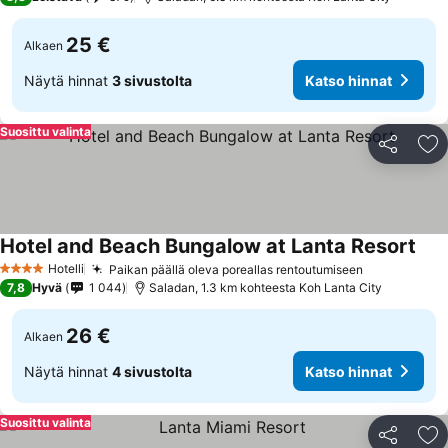
25 €
Alkaen
Näytä hinnat
3 sivustolta
Katso hinnat
Suosittu valinta
Jaa
Li
Hotel and Beach Bungalow at Lanta Resort
Hotelli
Paikan päällä oleva poreallas rentoutumiseen
4 Tähtiluokitus
7,8
Hyvä
1 044
Saladan, 1.3 km kohteesta Koh Lanta City
26 €
Alkaen
Näytä hinnat
4 sivustolta
Katso hinnat
Suosittu valinta
Jaa
Li