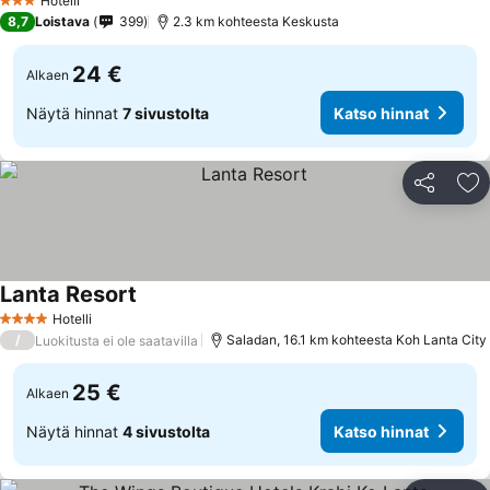
Hotelli
3 Tähtiluokitus
8,7
Loistava
399
2.3 km kohteesta Keskusta
24 €
Alkaen
Näytä hinnat
7 sivustolta
Katso hinnat
Jaa
Li
Lanta Resort
Hotelli
4 Tähtiluokitus
/
Saladan, 16.1 km kohteesta Koh Lanta City
Luokitusta ei ole saatavilla
25 €
Alkaen
Näytä hinnat
4 sivustolta
Katso hinnat