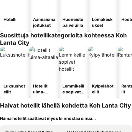
Hotelli
Aamiaisma
Huoneisto
Lomakesk
Hoste
joitukset
palveluilla
ukset
Suosittuja hotellikategorioita kohteessa Koh
Lanta City
Luksushot
Hotellit
Lemmikeill
Kylpylähot
Rant
ellit
uima-
e sopivat
ellit
lit
altaalla
hotellit
Halvat hotellit lähellä kohdetta Koh Lanta City
Nämä hotellit saattavat myös kiinnostaa sinua...