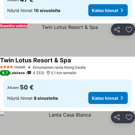
Näytä hinnat
10 sivustolta
Katso hinnat
Suosittu valinta
Jaa
Li
Twin Lotus Resort & Spa
Hotelli
Erinomainen ranta Klong Daolla
4 Tähtiluokitus
8,7
Loistava
4 232
0.1 km rannalle
50 €
Alkaen
Näytä hinnat
8 sivustolta
Katso hinnat
Jaa
Li