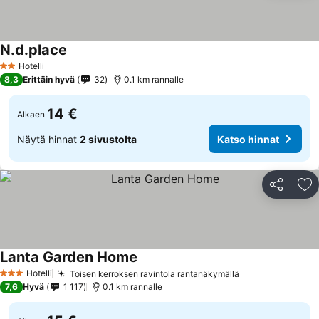
N.d.place
Hotelli
2 Tähtiluokitus
8,3
Erittäin hyvä
32
0.1 km rannalle
14 €
Alkaen
Näytä hinnat
2 sivustolta
Katso hinnat
Jaa
Li
Lanta Garden Home
Hotelli
Toisen kerroksen ravintola rantanäkymällä
3 Tähtiluokitus
7,6
Hyvä
1 117
0.1 km rannalle