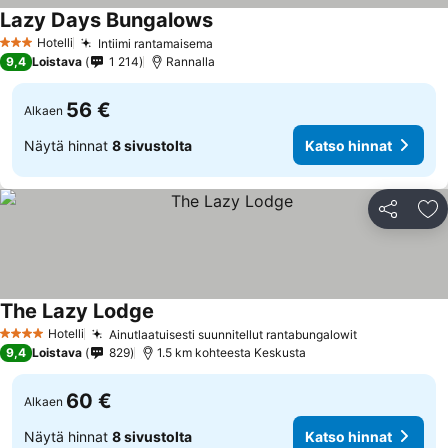
Lazy Days Bungalows
Hotelli
Intiimi rantamaisema
3 Tähtiluokitus
9,4
Loistava
1 214
Rannalla
56 €
Alkaen
Näytä hinnat
8 sivustolta
Katso hinnat
Jaa
Li
The Lazy Lodge
Hotelli
Ainutlaatuisesti suunnitellut rantabungalowit
4 Tähtiluokitus
9,4
Loistava
829
1.5 km kohteesta Keskusta
60 €
Alkaen
Näytä hinnat
8 sivustolta
Katso hinnat