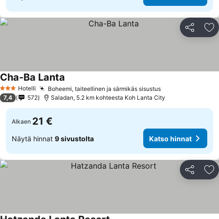
Jaa
Li
Cha-Ba Lanta
Hotelli
Boheemi, taiteellinen ja särmikäs sisustus
3 Tähtiluokitus
7,4
572
Saladan, 5.2 km kohteesta Koh Lanta City
21 €
Alkaen
Näytä hinnat
9 sivustolta
Katso hinnat
Jaa
Li