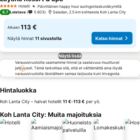
Hotelli
Päivittäinen happy hour auringonlaskunäkymillä
5 Tähtiluokitus
9,7
Loistava
5 603
Saladan, 2.5 km kohteesta Koh Lanta City
113 €
Alkaen
Näytä hinnat
11 sivustolta
Katso hinnat
Näytä lisää
Varaussivustoilta saamamme hinnat ja saatavuus muuttuvat
jatkuvasti. Tämä tarkoittaa sitä, että et välttämättä aina löydä
varaussivustolta täsmälleen samaa tarjousta kuin trivagosta.
Hintaluokka
Koh Lanta City – halvat hotellit
‎11 €
–
‎113 €
per yö.
Koh Lanta City: Muita majoituksia