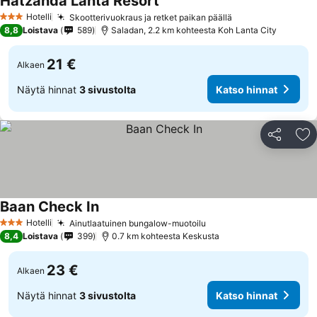
Hatzanda Lanta Resort
Hotelli
Skootterivuokraus ja retket paikan päällä
3 Tähtiluokitus
8,8
Loistava
589
Saladan, 2.2 km kohteesta Koh Lanta City
21 €
Alkaen
Näytä hinnat
3 sivustolta
Katso hinnat
Jaa
Li
Baan Check In
Hotelli
Ainutlaatuinen bungalow-muotoilu
3 Tähtiluokitus
8,4
Loistava
399
0.7 km kohteesta Keskusta
23 €
Alkaen
Näytä hinnat
3 sivustolta
Katso hinnat