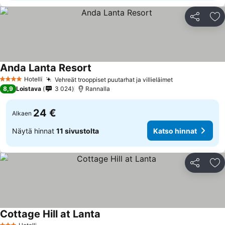
Jaa
Li
Anda Lanta Resort
Hotelli
Vehreät trooppiset puutarhat ja villieläimet
4 Tähtiluokitus
8,9
Loistava
3 024
Rannalla
24 €
Alkaen
Näytä hinnat
11 sivustolta
Katso hinnat
Jaa
Li
Cottage Hill at Lanta