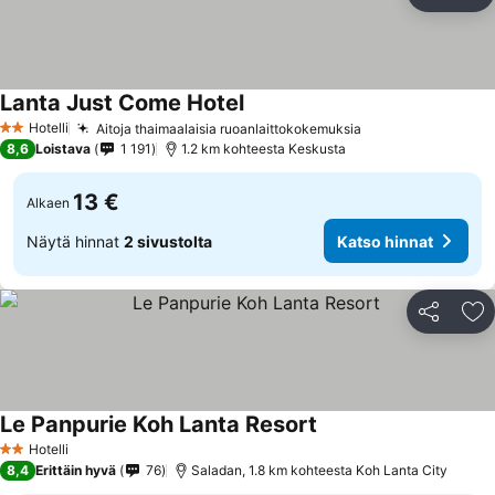
Jaa
Li
Lanta Just Come Hotel
Hotelli
Aitoja thaimaalaisia ruoanlaittokokemuksia
2 Tähtiluokitus
8,6
Loistava
1 191
1.2 km kohteesta Keskusta
13 €
Alkaen
Näytä hinnat
2 sivustolta
Katso hinnat
Jaa
Li
Le Panpurie Koh Lanta Resort
Hotelli
2 Tähtiluokitus
8,4
Erittäin hyvä
76
Saladan, 1.8 km kohteesta Koh Lanta City