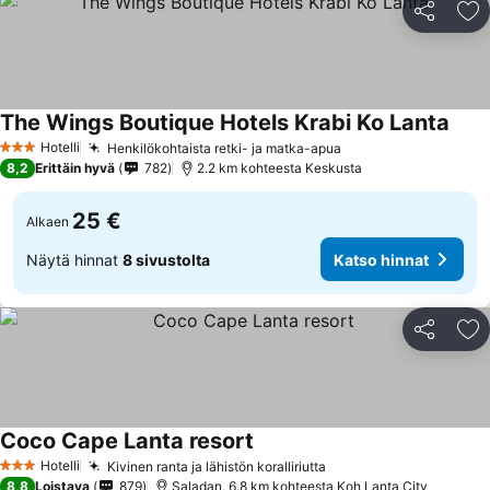
Jaa
Li
The Wings Boutique Hotels Krabi Ko Lanta
Hotelli
Henkilökohtaista retki- ja matka-apua
3 Tähtiluokitus
8,2
Erittäin hyvä
782
2.2 km kohteesta Keskusta
25 €
Alkaen
Näytä hinnat
8 sivustolta
Katso hinnat
Jaa
Li
Coco Cape Lanta resort
Hotelli
Kivinen ranta ja lähistön koralliriutta
3 Tähtiluokitus
8,8
Loistava
879
Saladan, 6.8 km kohteesta Koh Lanta City