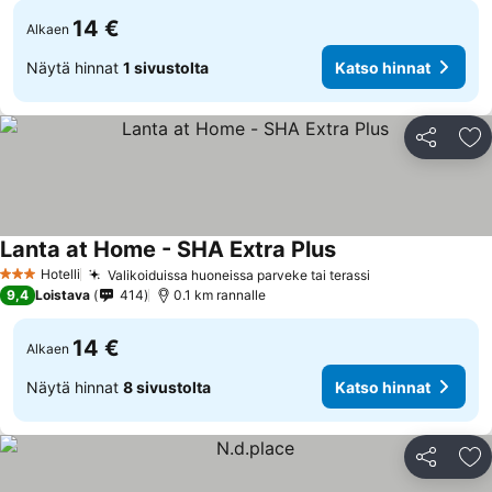
14 €
Alkaen
Näytä hinnat
1 sivustolta
Katso hinnat
Jaa
Li
Lanta at Home - SHA Extra Plus
Hotelli
Valikoiduissa huoneissa parveke tai terassi
3 Tähtiluokitus
9,4
Loistava
414
0.1 km rannalle
14 €
Alkaen
Näytä hinnat
8 sivustolta
Katso hinnat
Jaa
Li