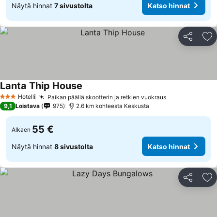
Näytä hinnat
7 sivustolta
Katso hinnat
Jaa
Li
Lanta Thip House
Hotelli
Paikan päällä skootterin ja retkien vuokraus
3 Tähtiluokitus
9,1
Loistava
975
2.6 km kohteesta Keskusta
55 €
Alkaen
Näytä hinnat
8 sivustolta
Katso hinnat
Jaa
Li