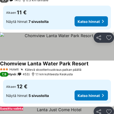
5,7
141
0.3 km rannalle
11 €
Alkaen
Näytä hinnat
7 sivustolta
Katso hinnat
Jaa
Li
Chomview Lanta Water Park Resort
Hotelli
Kätevä skootterivuokraus paikan päällä
3 Tähtiluokitus
7,9
Hyvä
453
1.1 km kohteesta Keskusta
12 €
Alkaen
Näytä hinnat
5 sivustolta
Katso hinnat
Suosittu valinta