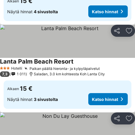
15 €
Alkaen
Näytä hinnat
4 sivustolta
Katso hinnat
Jaa
Li
Lanta Palm Beach Resort
Hotelli
Paikan päällä hieronta- ja kylpyläpalvelut
3 Tähtiluokitus
7,3
1 011
Saladan, 3.0 km kohteesta Koh Lanta City
15 €
Alkaen
Näytä hinnat
3 sivustolta
Katso hinnat
Jaa
Li