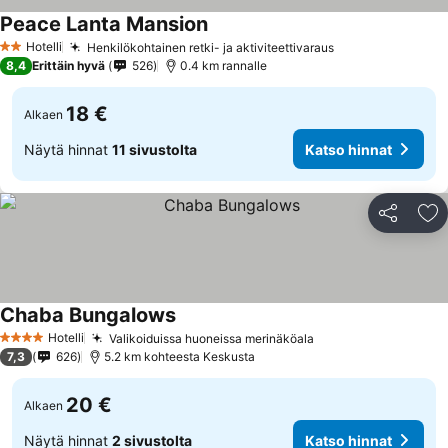
Peace Lanta Mansion
Hotelli
Henkilökohtainen retki- ja aktiviteettivaraus
2 Tähtiluokitus
8,4
Erittäin hyvä
526
0.4 km rannalle
18 €
Alkaen
Näytä hinnat
11 sivustolta
Katso hinnat
Jaa
Li
Chaba Bungalows
Hotelli
Valikoiduissa huoneissa merinäköala
4 Tähtiluokitus
7,3
626
5.2 km kohteesta Keskusta
20 €
Alkaen
Näytä hinnat
2 sivustolta
Katso hinnat