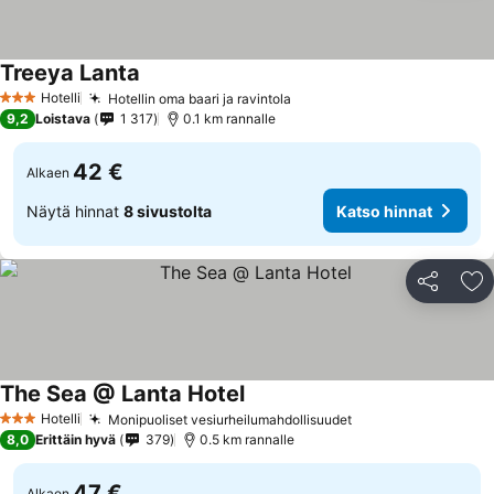
Treeya Lanta
Hotelli
Hotellin oma baari ja ravintola
3 Tähtiluokitus
9,2
Loistava
1 317
0.1 km rannalle
42 €
Alkaen
Näytä hinnat
8 sivustolta
Katso hinnat
Jaa
Li
The Sea @ Lanta Hotel
Hotelli
Monipuoliset vesiurheilumahdollisuudet
3 Tähtiluokitus
8,0
Erittäin hyvä
379
0.5 km rannalle
47 €
Alkaen