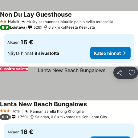
Non Du Lay Guesthouse
Hotelli
Yksityiset huoneet laiturille päin olevilla terasseilla
2 Tähtiluokitus
8,9
Loistava
526
6.8 km kohteesta Keskusta
16 €
Alkaen
Näytä hinnat
8 sivustolta
Katso hinnat
Suosittu valinta
Jaa
Li
Lanta New Beach Bungalows
Hotelli
Rannan äärellä Klong Khongilla
3 Tähtiluokitus
6,9
1 759
Saladan, 0.8 km kohteesta Koh Lanta City
16 €
Alkaen