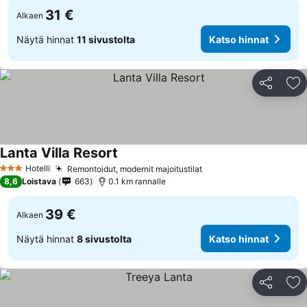
31 €
Alkaen
Näytä hinnat
11 sivustolta
Katso hinnat
Jaa
Li
Lanta Villa Resort
Hotelli
Remontoidut, modernit majoitustilat
3 Tähtiluokitus
8,6
Loistava
663
0.1 km rannalle
39 €
Alkaen
Näytä hinnat
8 sivustolta
Katso hinnat
Jaa
Li