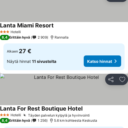
Lanta Miami Resort
Hotelli
3 Tähtiluokitus
8,4
Erittäin hyvä
2 909
Rannalla
27 €
Alkaen
Näytä hinnat
11 sivustolta
Katso hinnat
Jaa
Li
Lanta For Rest Boutique Hotel
Hotelli
Täyden palvelun kylpylä ja hyvinvointi
3 Tähtiluokitus
8,4
Erittäin hyvä
1 256
5.6 km kohteesta Keskusta