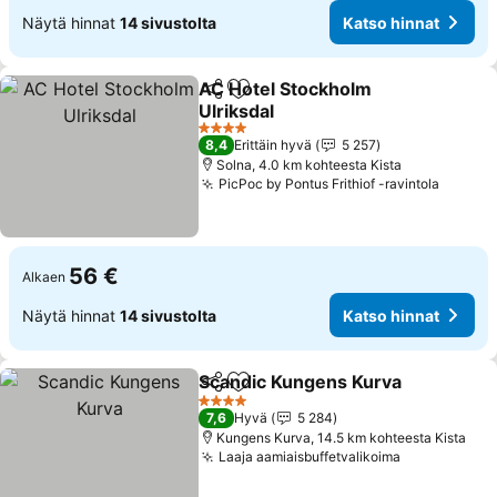
Näytä hinnat
14 sivustolta
Katso hinnat
AC Hotel Stockholm
Jaa
Lisää suosikkeihin
Ulriksdal
4 Tähtiluokitus
8,4
Erittäin hyvä
5 257
Solna, 4.0 km kohteesta Kista
PicPoc by Pontus Frithiof -ravintola
56 €
Alkaen
Näytä hinnat
14 sivustolta
Katso hinnat
Scandic Kungens Kurva
Jaa
Lisää suosikkeihin
4 Tähtiluokitus
7,6
Hyvä
5 284
Kungens Kurva, 14.5 km kohteesta Kista
Laaja aamiaisbuffetvalikoima