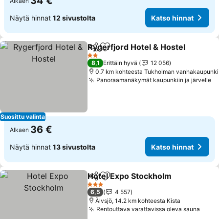
34 €
Alkaen
Näytä hinnat
12 sivustolta
Katso hinnat
Rygerfjord Hotel & Hostel
Jaa
Lisää suosikkeihin
2 Tähtiluokitus
8,1
Erittäin hyvä
12 056
0.7 km kohteesta Tukholman vanhakaupunki
Panoraamanäkymät kaupunkiin ja järvelle
Suosittu valinta
36 €
Alkaen
Näytä hinnat
13 sivustolta
Katso hinnat
Hotel Expo Stockholm
Jaa
Lisää suosikkeihin
3 Tähtiluokitus
6,5
4 557
Älvsjö, 14.2 km kohteesta Kista
Rentouttava varattavissa oleva sauna