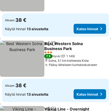
38 €
Alkaen
Näytä hinnat
13 sivustolta
Katso hinnat
Best Western Solna
Jaa
Lisää suosikkeihin
Business Park
3 Tähtiluokitus
7,5
Hyvä
1 149
Solna, 5.1 km kohteesta Kista
Pääsy läheiseen kuntokeskukseen
38 €
Alkaen
Näytä hinnat
13 sivustolta
Katso hinnat
Viking Line - Overnight