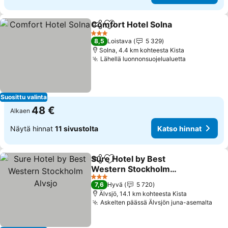
Comfort Hotel Solna
Jaa
Lisää suosikkeihin
3 Tähtiluokitus
8,5
Loistava
5 329
Solna, 4.4 km kohteesta Kista
Lähellä luonnonsuojelualuetta
Suosittu valinta
48 €
Alkaen
Näytä hinnat
11 sivustolta
Katso hinnat
Sure Hotel by Best
Jaa
Lisää suosikkeihin
Western Stockholm
Alvsjo
3 Tähtiluokitus
7,6
Hyvä
5 720
Älvsjö, 14.1 km kohteesta Kista
Askelten päässä Älvsjön juna-asemalta