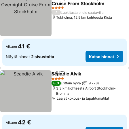
Jaa
Lisää suosikkeihin
Cruise From Stockholm
4 Tähtiluokitus
/
Luokitusta ei ole saatavilla
Tukholma, 12.9 km kohteesta Kista
41 €
Alkaen
Näytä hinnat
2 sivustolta
Katso hinnat
Scandic Alvik
Jaa
Lisää suosikkeihin
4 Tähtiluokitus
8,3
Erittäin hyvä
9 778
3.3 km kohteesta Airport Stockholm-
Bromma
Laajat kokous- ja tapahtumatilat
42 €
Alkaen