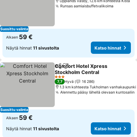
Upplands Väsby, 12.6 km kohteesta Kista
Runsas aamiaisbuffetvalikoima
Suosittu valinta
59 €
Alkaen
Näytä hinnat
11 sivustolta
Katso hinnat
Comfort Hotel Xpress
Jaa
Lisää suosikkeihin
Stockholm Central
3 Tähtiluokitus
7,7
Hyvä
16 286
1.3 km kohteesta Tukholman vanhakaupunki
Alennettu pääsy lähellä olevaan kuntosaliin
Suosittu valinta
59 €
Alkaen
Näytä hinnat
11 sivustolta
Katso hinnat