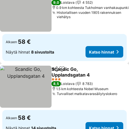
2 Tähtiluokitus
9,0
Loistava
4 552
0.9 km kohteesta Tukholman vanhakaupunki
Historiallisen vuoden 1905 rakennuksen
viehätys
58 €
Alkaen
Näytä hinnat
8 sivustolta
Katso hinnat
Scandic Go,
Jaa
Lisää suosikkeihin
Upplandsgatan 4
3 Tähtiluokitus
8,5
Loistava
8 783
1.5 km kohteesta Nobel Museum
Turvalliset matkatavarasäilytyslokero
58 €
Alkaen
Näytä hinnat
14 sivustolta
Katso hinnat