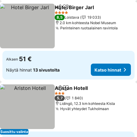
Hotel Birger Jarl
Jaa
Lisää suosikkeihin
4 Tähtiluokitus
8,5
Loistava
19 033
2.0 km kohteesta Nobel Museum
Perinteinen ruotsalainen ravintola
51 €
Alkaen
Näytä hinnat
13 sivustolta
Katso hinnat
Ariston Hotell
Jaa
Lisää suosikkeihin
3 Tähtiluokitus
5,7
1 840
Lidingö, 12.3 km kohteesta Kista
Hyvät yhteydet Tukholmaan
Suosittu valinta