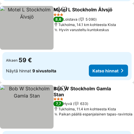
Motel L Stockholm Älvsjö
Jaa
Lisää suosikkeihin
3 Tähtiluokitus
8,6
Loistava
5 090
Tukholma, 14.1 km kohteesta Kista
Hyvin varusteltu kuntokeskus
59 €
Alkaen
Näytä hinnat
9 sivustolta
Katso hinnat
Bob W Stockholm Gamla
Jaa
Lisää suosikkeihin
Stan
3 Tähtiluokitus
7,7
Hyvä
633
Tukholma, 11.4 km kohteesta Kista
Paikan päällä espanjalainen tapas-ravintola