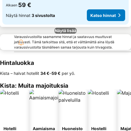
59 €
Alkaen
Näytä hinnat
3 sivustolta
Katso hinnat
Näytä lisää
Varaussivustoilta saamamme hinnat ja saatavuus muuttuvat
jatkuvasti. Tämä tarkoittaa sitä, että et välttämättä aina löydä
varaussivustolta täsmälleen samaa tarjousta kuin trivagosta.
Hintaluokka
Kista – halvat hotellit
‎34 €
–
‎59 €
per yö.
Kista: Muita majoituksia
Hotelli
Aamiaisma
Huoneisto
Hostelli
Maja