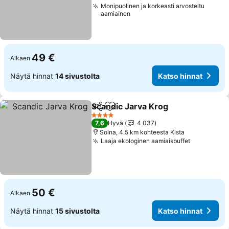
Monipuolinen ja korkeasti arvosteltu
aamiainen
49 €
Alkaen
Näytä hinnat
14 sivustolta
Katso hinnat
Scandic Jarva Krog
Jaa
Lisää suosikkeihin
4 Tähtiluokitus
7,6
Hyvä
4 037
Solna, 4.5 km kohteesta Kista
Laaja ekologinen aamiaisbuffet
50 €
Alkaen
Näytä hinnat
15 sivustolta
Katso hinnat