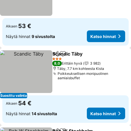
53 €
Alkaen
Näytä hinnat
9 sivustolta
Katso hinnat
Scandic Täby
Jaa
Lisää suosikkeihin
3 Tähtiluokitus
8,0
Erittäin hyvä
3 982
Täby, 7.7 km kohteesta Kista
Poikkeuksellisen monipuolinen
aamiaisbuffet
Suosittu valinta
54 €
Alkaen
Näytä hinnat
14 sivustolta
Katso hinnat