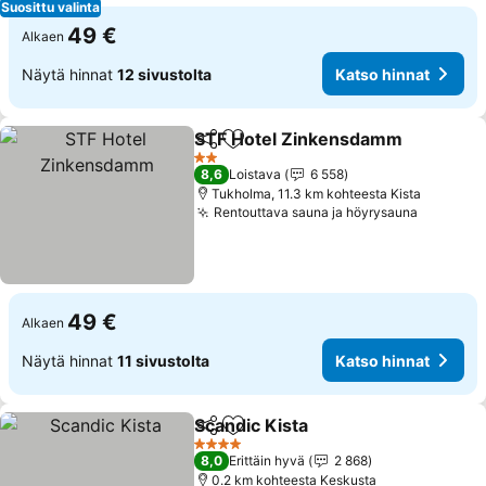
Suosittu valinta
49 €
Alkaen
Näytä hinnat
12 sivustolta
Katso hinnat
STF Hotel Zinkensdamm
Jaa
Lisää suosikkeihin
2 Tähtiluokitus
8,6
Loistava
6 558
Tukholma, 11.3 km kohteesta Kista
Rentouttava sauna ja höyrysauna
49 €
Alkaen
Näytä hinnat
11 sivustolta
Katso hinnat
Scandic Kista
Jaa
Lisää suosikkeihin
4 Tähtiluokitus
8,0
Erittäin hyvä
2 868
0.2 km kohteesta Keskusta