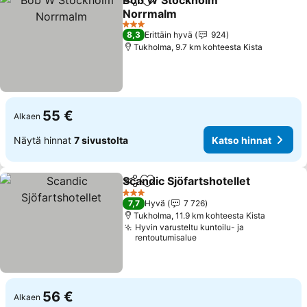
Bob W Stockholm
Jaa
Lisää suosikkeihin
Norrmalm
3 Tähtiluokitus
8,3
Erittäin hyvä
924
Tukholma, 9.7 km kohteesta Kista
55 €
Alkaen
Näytä hinnat
7 sivustolta
Katso hinnat
Scandic Sjöfartshotellet
Jaa
Lisää suosikkeihin
3 Tähtiluokitus
7,7
Hyvä
7 726
Tukholma, 11.9 km kohteesta Kista
Hyvin varusteltu kuntoilu- ja
rentoutumisalue
56 €
Alkaen