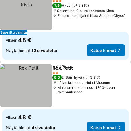
3 Tähtiluokitus
7,9
Hyvä
5 367
Sollentuna, 0.4 km kohteesta Kista
Erinomainen sijainti Kista Science Cityssä
Suosittu valinta
48 €
Alkaen
Näytä hinnat
12 sivustolta
Katso hinnat
Rex Petit
Jaa
Lisää suosikkeihin
2 Tähtiluokitus
8,0
Erittäin hyvä
3 217
1.9 km kohteesta Nobel Museum
Majoitu historiallisessa 1800-luvun
rakennuksessa
48 €
Alkaen
Näytä hinnat
4 sivustolta
Katso hinnat