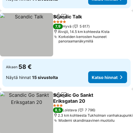
Scandic Talk
Jaa
Lisää suosikkeihin
4 Tähtiluokitus
7,9
Hyvä
5 617
Älvsjö, 14.5 km kohteesta Kista
Korkeiden kerrosten huoneet
panoraamanäkymillä
58 €
Alkaen
Näytä hinnat
15 sivustolta
Katso hinnat
Scandic Go Sankt
Jaa
Lisää suosikkeihin
Eriksgatan 20
3 Tähtiluokitus
8,5
Loistava
7 796
2.3 km kohteesta Tukholman vanhakaupunki
Moderni skandinaavinen muotoilu