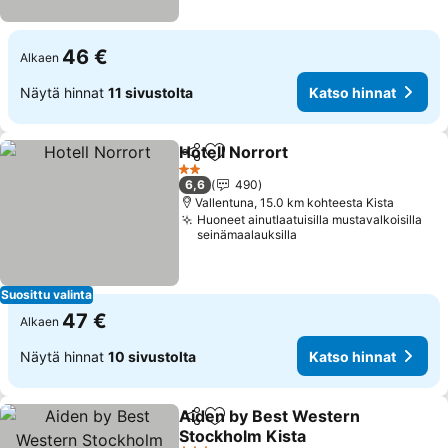
46 €
Alkaen
Näytä hinnat
11 sivustolta
Katso hinnat
Hotell Norrort
Jaa
Lisää suosikkeihin
2 Tähtiluokitus
6,6
490
Vallentuna, 15.0 km kohteesta Kista
Huoneet ainutlaatuisilla mustavalkoisilla
seinämaalauksilla
Suosittu valinta
47 €
Alkaen
Näytä hinnat
10 sivustolta
Katso hinnat
Aiden by Best Western
Jaa
Lisää suosikkeihin
Stockholm Kista