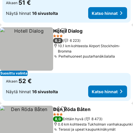
51 €
Alkaen
Näytä hinnat
16 sivustolta
Katso hinnat
Hotell Dialog
Jaa
Lisää suosikkeihin
3 Tähtiluokitus
6,2
6 223
10.1 km kohteesta Airport Stockholm-
Bromma
Perhehuoneet puutarhanäköalalla
Suosittu valinta
52 €
Alkaen
Näytä hinnat
16 sivustolta
Katso hinnat
Den Röda Båten
Jaa
Lisää suosikkeihin
3 Tähtiluokitus
8,0
Erittäin hyvä
8 473
0.6 km kohteesta Tukholman vanhakaupunki
Terassi ja upeat kaupunkinäkymät