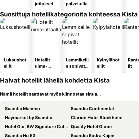
joitukset
palveluilla
Suosittuja hotellikategorioita kohteessa Kista
Luksushot
Hotellit
Lemmikeill
Kylpylähot
Rant
ellit
uima-
e sopivat
ellit
lit
altaalla
hotellit
Halvat hotellit lähellä kohdetta Kista
Nämä hotellit saattavat myös kiinnostaa sinua...
Scandic Malmen
Scandic Continental
Haymarket by Scandic
Clarion Hotel Stockholm
Hotel Gio, BW Signature Collection
Quality Hotel Globe
Scandic No 53
Scandic Södra Kajen