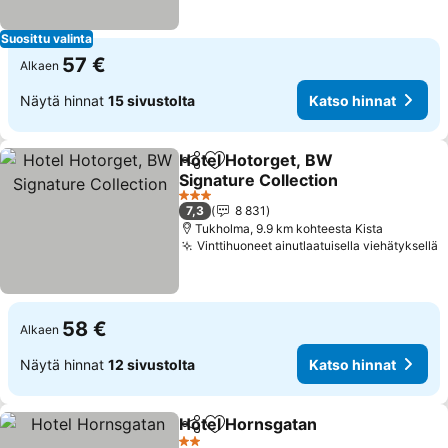
Suosittu valinta
57 €
Alkaen
Näytä hinnat
15 sivustolta
Katso hinnat
Hotel Hotorget, BW
Jaa
Lisää suosikkeihin
Signature Collection
3 Tähtiluokitus
7,3
8 831
Tukholma, 9.9 km kohteesta Kista
Vinttihuoneet ainutlaatuisella viehätyksellä
58 €
Alkaen
Näytä hinnat
12 sivustolta
Katso hinnat
Hotel Hornsgatan
Jaa
Lisää suosikkeihin