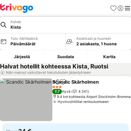
Suosikit
Kirjaud
Val
Kohde
Kista
Tulo-/lähtöpäivä
Asiakkaat ja huoneet
Päivämäärät
2 asiakasta, 1 huone
Järjestä
Suodata
Kartta
Halvat hotellit kohteessa Kista, Ruotsi
Näin maksut vaikuttavat hakutulosten järjestykseen
Scandic Skärholmen
Jaa
Lisää suosikkeihin
3 Tähtiluokitus
7,7
Hyvä
4 241
9.4 km kohteesta Airport Stockholm-Bromma
Hyvinvointitilat rentoutumiseen