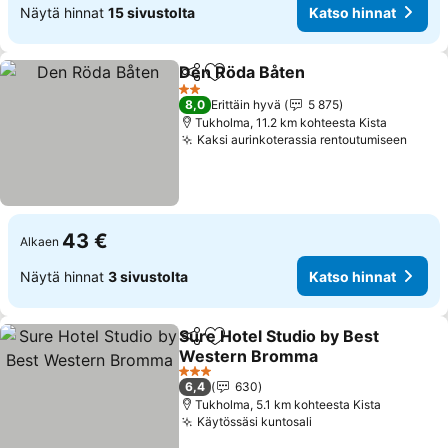
Näytä hinnat
15 sivustolta
Katso hinnat
Den Röda Båten
Jaa
Lisää suosikkeihin
2 Tähtiluokitus
8,0
Erittäin hyvä
5 875
Tukholma, 11.2 km kohteesta Kista
Kaksi aurinkoterassia rentoutumiseen
43 €
Alkaen
Näytä hinnat
3 sivustolta
Katso hinnat
Sure Hotel Studio by Best
Jaa
Lisää suosikkeihin
Western Bromma
3 Tähtiluokitus
6,4
630
Tukholma, 5.1 km kohteesta Kista
Käytössäsi kuntosali