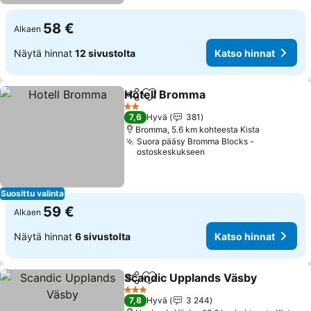
58 €
Alkaen
Näytä hinnat
12 sivustolta
Katso hinnat
Hotell Bromma
Jaa
Lisää suosikkeihin
2 Tähtiluokitus
7,6
Hyvä
381
Bromma, 5.6 km kohteesta Kista
Suora pääsy Bromma Blocks -
ostoskeskukseen
Suosittu valinta
59 €
Alkaen
Näytä hinnat
6 sivustolta
Katso hinnat
Scandic Upplands Väsby
Jaa
Lisää suosikkeihin
3 Tähtiluokitus
7,8
Hyvä
3 244