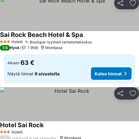
Jaa
Li
Sai Rock Beach Hotel & Spa
Katso hinnat
Hotelli
Boutique-tyylinen rantalomakeskus
Katso hinnat
3 Tähtiluokitus
7,5
Hyvä
1 959
Mombasa
63 €
Alkaen
Näytä hinnat
6 sivustolta
Katso hinnat
Jaa
Li
Hotel Sai Rock
Katso hinnat
Hotelli
3 Tähtiluokitus
/
Mombasa
Luokitusta ei ole saatavilla