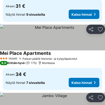
31 €
Alkaen
Näytä hinnat
9 sivustolta
Katso hinnat
Jaa
Li
Mei Place Apartments
Katso hinnat
Hotelli
Paikan päällä hieronta- ja kylpyläpalvelut
Katso hinnat
3 Tähtiluokitus
8,0
Erittäin hyvä
175
Mombasa
34 €
Alkaen
Näytä hinnat
7 sivustolta
Katso hinnat
Jaa
Li