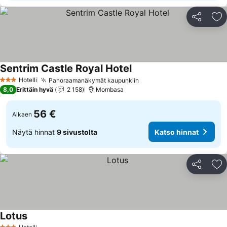
Jaa
Li
Sentrim Castle Royal Hotel
Katso hinnat
Hotelli
Panoraamanäkymät kaupunkiin
Katso hinnat
3 Tähtiluokitus
8,0
Erittäin hyvä
2 158
Mombasa
56 €
Alkaen
Näytä hinnat
9 sivustolta
Katso hinnat
Jaa
Li
Lotus
Katso hinnat