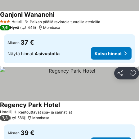
Ganjoni Wananchi
Katso hinnat
Hotelli
Paikan päällä ravintola tuoreilla aterioilla
Katso hinnat
3 Tähtiluokitus
7,6
Hyvä
445
Mombasa
37 €
Alkaen
Näytä hinnat
4 sivustolta
Katso hinnat
Jaa
Li
Regency Park Hotel
Katso hinnat
Hotelli
Rentouttavat spa- ja saunatilat
Katso hinnat
7,3
586
Mombasa
39 €
Alkaen