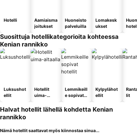
Hotelli
Aamiaisma
Huoneisto
Lomakesk
Huon
joitukset
palveluilla
ukset
hotel
Suosittuja hotellikategorioita kohteessa
Kenian rannikko
Luksushot
Hotellit
Lemmikeill
Kylpylähot
Rant
ellit
uima-
e sopivat
ellit
lit
altaalla
hotellit
Halvat hotellit lähellä kohdetta Kenian
rannikko
Nämä hotellit saattavat myös kiinnostaa sinua...