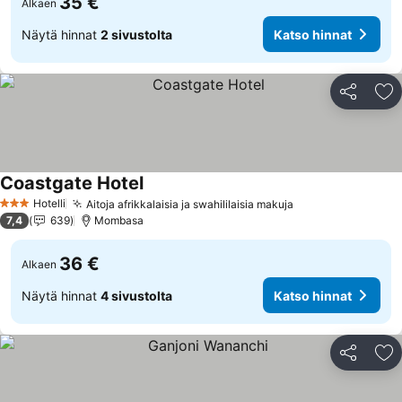
35 €
Alkaen
Näytä hinnat
2 sivustolta
Katso hinnat
Jaa
Li
Coastgate Hotel
Katso hinnat
Hotelli
Aitoja afrikkalaisia ja swahililaisia makuja
Katso hinnat
3 Tähtiluokitus
7,4
639
Mombasa
36 €
Alkaen
Näytä hinnat
4 sivustolta
Katso hinnat
Jaa
Li