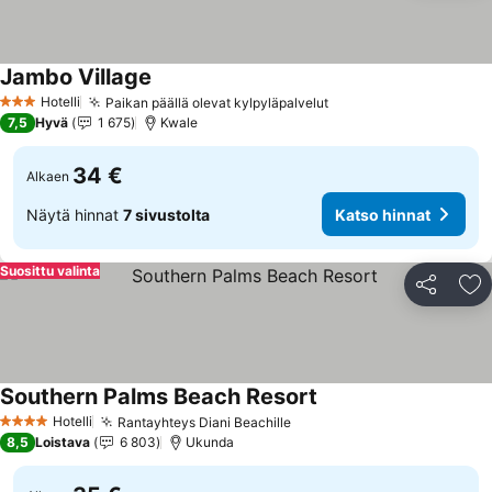
Jambo Village
Katso hinnat
Hotelli
Paikan päällä olevat kylpyläpalvelut
Katso hinnat
3 Tähtiluokitus
7,5
Hyvä
1 675
Kwale
34 €
Alkaen
Näytä hinnat
7 sivustolta
Katso hinnat
Suosittu valinta
Jaa
Li
Southern Palms Beach Resort
Katso hinnat
Hotelli
Rantayhteys Diani Beachille
Katso hinnat
4 Tähtiluokitus
8,5
Loistava
6 803
Ukunda