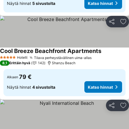
Näytä hinnat
5 sivustolta
Katso hinnat
Jaa
Li
Cool Breeze Beachfront Apartments
Katso hinnat
Hotelli
Tilava perheystävällinen uima-allas
Katso hinnat
5 Tähtiluokitus
8,1
Erittäin hyvä
142
Shanzu Beach
79 €
Alkaen
Näytä hinnat
4 sivustolta
Katso hinnat
Jaa
Li