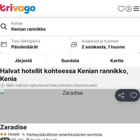
Suosikit
Kirjaud
Val
Kohde
Kenian rannikko
Tulo-/lähtöpäivä
Asiakkaat ja huoneet
Päivämäärät
2 asiakasta, 1 huone
Järjestä
Suodata
Kartta
Halvat hotellit kohteessa Kenian rannikko,
Kenia
Näin maksut vaikuttavat hakutulosten järjestykseen
Jaa
Li
Zaradise
Katso hinnat
Hotelli
Perheystävällinen amerikkalainen ravintola
Katso hinnat
2 Tähtiluokitus