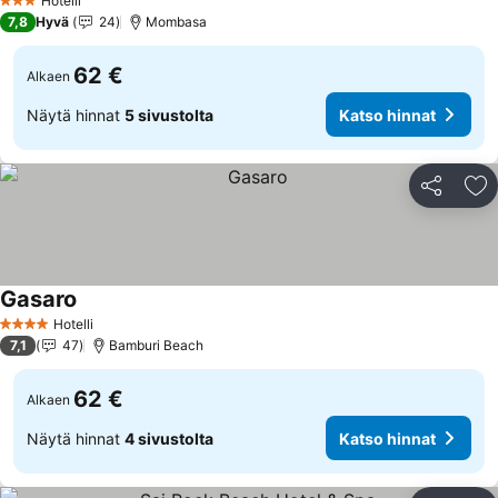
Hotelli
3 Tähtiluokitus
7,8
Hyvä
24
Mombasa
62 €
Alkaen
Näytä hinnat
5 sivustolta
Katso hinnat
Jaa
Li
Gasaro
Katso hinnat
Hotelli
4 Tähtiluokitus
7,1
47
Bamburi Beach
62 €
Alkaen
Näytä hinnat
4 sivustolta
Katso hinnat