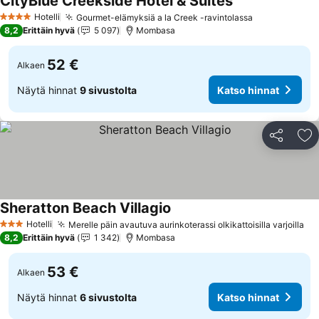
CityBlue Creekside Hotel & Suites
Katso hinnat
Hotelli
Gourmet-elämyksiä a la Creek -ravintolassa
Katso hinnat
4 Tähtiluokitus
8,2
Erittäin hyvä
5 097
Mombasa
52 €
Alkaen
Näytä hinnat
9 sivustolta
Katso hinnat
Jaa
Li
Sheratton Beach Villagio
Katso hinnat
Hotelli
Merelle päin avautuva aurinkoterassi olkikattoisilla varjoilla
Ka
3 Tähtiluokitus
8,2
Erittäin hyvä
1 342
Mombasa
53 €
Alkaen
Näytä hinnat
6 sivustolta
Katso hinnat