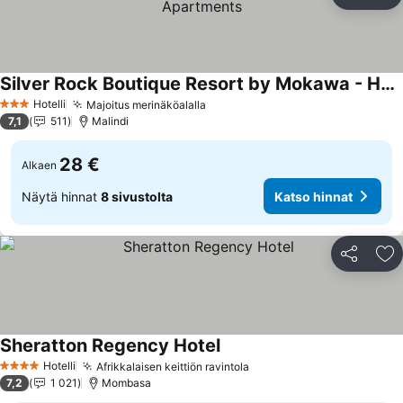
Jaa
Li
Silver Rock Boutique Resort by Mokawa - Hotel & Apartments
Katso hinnat
Hotelli
Majoitus merinäköalalla
Katso hinnat
3 Tähtiluokitus
7,1
511
Malindi
28 €
Alkaen
Näytä hinnat
8 sivustolta
Katso hinnat
Jaa
Li
Sheratton Regency Hotel
Katso hinnat
Hotelli
Afrikkalaisen keittiön ravintola
Katso hinnat
4 Tähtiluokitus
7,2
1 021
Mombasa