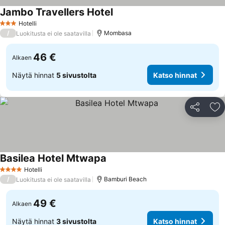
Jambo Travellers Hotel
Katso hinnat
Hotelli
3 Tähtiluokitus
/
Mombasa
Luokitusta ei ole saatavilla
46 €
Alkaen
Näytä hinnat
5 sivustolta
Katso hinnat
Jaa
Li
Basilea Hotel Mtwapa
Katso hinnat
Hotelli
4 Tähtiluokitus
/
Bamburi Beach
Luokitusta ei ole saatavilla
49 €
Alkaen
Näytä hinnat
3 sivustolta
Katso hinnat