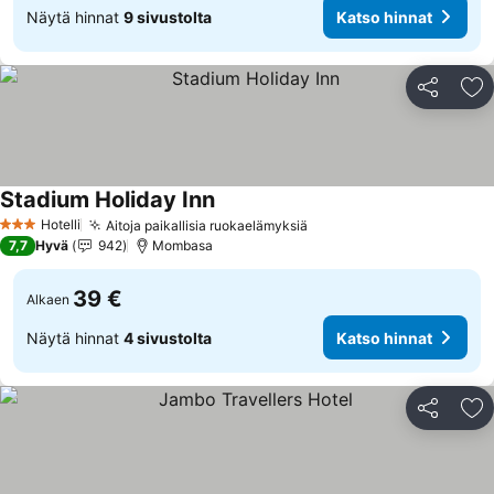
Näytä hinnat
9 sivustolta
Katso hinnat
Jaa
Li
Stadium Holiday Inn
Katso hinnat
Hotelli
Aitoja paikallisia ruokaelämyksiä
Katso hinnat
3 Tähtiluokitus
7,7
Hyvä
942
Mombasa
39 €
Alkaen
Näytä hinnat
4 sivustolta
Katso hinnat
Jaa
Li