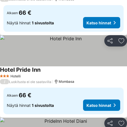
66 €
Alkaen
Näytä hinnat
1 sivustolta
Katso hinnat
Jaa
Li
Hotel Pride Inn
Katso hinnat
Hotelli
3 Tähtiluokitus
/
Mombasa
Luokitusta ei ole saatavilla
66 €
Alkaen
Näytä hinnat
1 sivustolta
Katso hinnat
Jaa
Li