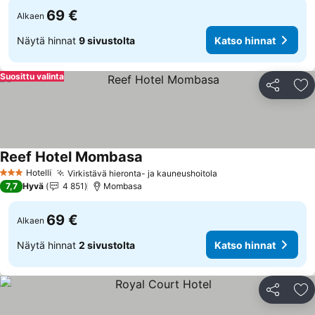
69 €
Alkaen
Näytä hinnat
9 sivustolta
Katso hinnat
Suosittu valinta
Jaa
Li
Reef Hotel Mombasa
Katso hinnat
Hotelli
Virkistävä hieronta- ja kauneushoitola
Katso hinnat
3 Tähtiluokitus
7,7
Hyvä
4 851
Mombasa
69 €
Alkaen
Näytä hinnat
2 sivustolta
Katso hinnat
Jaa
Li