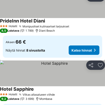
PrideInn Hotel Diani
Katso hinnat
Hotelli
Monipuoliset kulinaariset tarjoukset
Katso hinnat
3 Tähtiluokitus
8,5
Loistava
1 789
Diani Beach
66 €
Alkaen
Näytä hinnat
8 sivustolta
Katso hinnat
Jaa
Li
Hotel Sapphire
Katso hinnat
Hotelli
Vilkas allasalueen viihde
Katso hinnat
3 Tähtiluokitus
9,2
Loistava
3 699
Mombasa