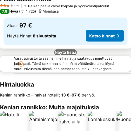
Katso hinnat
Hotelli
Paikan päällä oleva kylpylä ja hyvinvointipalvelut
Katso hin
3 Tähtiluokitus
7,8
Hyvä
1 725
Mombasa
97 €
Alkaen
Näytä hinnat
8 sivustolta
Katso hinnat
Näytä lisää
Varaussivustoilta saamamme hinnat ja saatavuus muuttuvat
jatkuvasti. Tämä tarkoittaa sitä, että et välttämättä aina löydä
varaussivustolta täsmälleen samaa tarjousta kuin trivagosta.
Hintaluokka
Kenian rannikko – halvat hotellit
‎13 €
–
‎97 €
per yö.
Kenian rannikko: Muita majoituksia