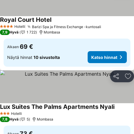
Royal Court Hotel
Katso hinnat
Hotelli
Barizi Spa ja Fitness Exchange -kuntosali
Katso hinnat
4 Tähtiluokitus
7,9
Hyvä
1 722
Mombasa
69 €
Alkaen
Näytä hinnat
10 sivustolta
Katso hinnat
Jaa
Li
Lux Suites The Palms Apartments Nyali
Katso hi
Hotelli
3 Tähtiluokitus
7,8
Hyvä
5
Mombasa
73 €
Alkaen