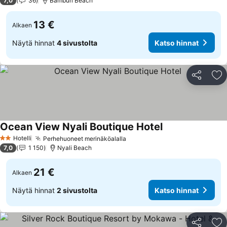
7,0
36
Bamburi Beach
13 €
Alkaen
Näytä hinnat
4 sivustolta
Katso hinnat
Jaa
Li
Ocean View Nyali Boutique Hotel
Katso hinnat
Hotelli
Perhehuoneet merinäköalalla
Katso hinnat
2 Tähtiluokitus
7,0
1 150
Nyali Beach
21 €
Alkaen
Näytä hinnat
2 sivustolta
Katso hinnat