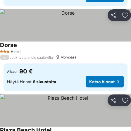
Jaa
Li
Dorse
Katso hinnat
Hotelli
3 Tähtiluokitus
/
Mombasa
Luokitusta ei ole saatavilla
90 €
Alkaen
Näytä hinnat
6 sivustolta
Katso hinnat
Jaa
Li
Plaza Beach Hotel