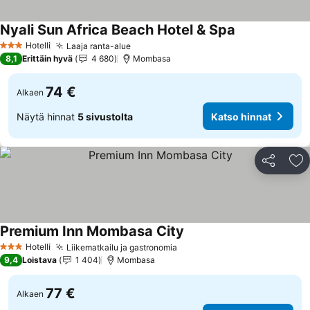
Nyali Sun Africa Beach Hotel & Spa
Katso hinnat
Hotelli
Laaja ranta-alue
Katso hinnat
3 Tähtiluokitus
8,1
Erittäin hyvä
4 680
Mombasa
74 €
Alkaen
Näytä hinnat
5 sivustolta
Katso hinnat
Jaa
Li
Premium Inn Mombasa City
Katso hinnat
Hotelli
Liikematkailu ja gastronomia
Katso hinnat
3 Tähtiluokitus
9,4
Loistava
1 404
Mombasa
77 €
Alkaen