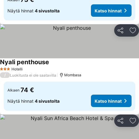
Näytä hinnat
4 sivustolta
Katso hinnat
Jaa
Li
Nyali penthouse
Katso hinnat
Hotelli
3 Tähtiluokitus
/
Mombasa
Luokitusta ei ole saatavilla
74 €
Alkaen
Näytä hinnat
4 sivustolta
Katso hinnat
Jaa
Li