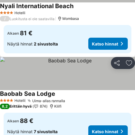
Nyali International Beach
Katso hinnat
Hotelli
4 Tähtiluokitus
/
Mombasa
Luokitusta ei ole saatavilla
81 €
Alkaen
Näytä hinnat
2 sivustolta
Katso hinnat
Jaa
Li
Baobab Sea Lodge
Katso hinnat
Hotelli
Uima-allas rannalla
Katso hinnat
4 Tähtiluokitus
8,2
Erittäin hyvä
874
Kilifi
88 €
Alkaen
Näytä hinnat
7 sivustolta
Katso hinnat