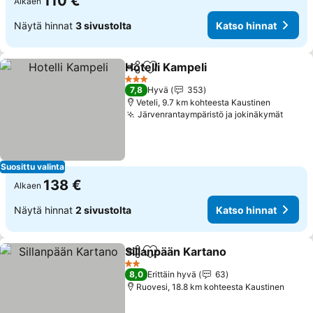
110 €
Alkaen
Näytä hinnat
3 sivustolta
Katso hinnat
Hotelli Kampeli
Jaa
Lisää suosikkeihin
Katso hinna
3 Tähtiluokitus
7,8
Hyvä
353
Veteli, 9.7 km kohteesta Kaustinen
Järvenrantaympäristö ja jokinäkymät
Katso
Suosittu valinta
138 €
Alkaen
Näytä hinnat
2 sivustolta
Katso hinnat
Sillanpään Kartano
Jaa
Lisää suosikkeihin
Katso h
2 Tähtiluokitus
8,0
Erittäin hyvä
63
Ruovesi, 18.8 km kohteesta Kaustinen