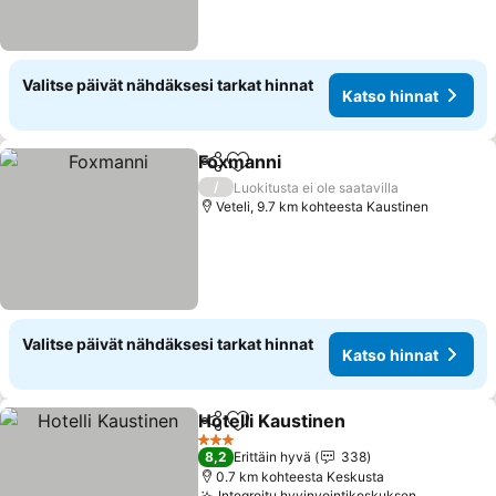
Valitse päivät nähdäksesi tarkat hinnat
Katso hinnat
Foxmanni
Jaa
Lisää suosikkeihin
Katso hinnat
/
Luokitusta ei ole saatavilla
Veteli, 9.7 km kohteesta Kaustinen
Valitse päivät nähdäksesi tarkat hinnat
Katso hinnat
Hotelli Kaustinen
Jaa
Lisää suosikkeihin
Katso hin
3 Tähtiluokitus
8,2
Erittäin hyvä
338
0.7 km kohteesta Keskusta
Integroitu hyvinvointikeskuksen