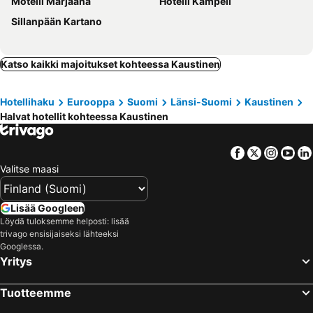
Motelli Marjaana
Hotelli Kampeli
Sillanpään Kartano
Katso kaikki majoitukset kohteessa Kaustinen
Hotellihaku
Eurooppa
Suomi
Länsi-Suomi
Kaustinen
Halvat hotellit kohteessa Kaustinen
Facebook
Twitter
Insta
Yo
Valitse maasi
Lisää Googleen
Löydä tuloksemme helposti: lisää
trivago ensisijaiseksi lähteeksi
Googlessa.
Yritys
Tuotteemme