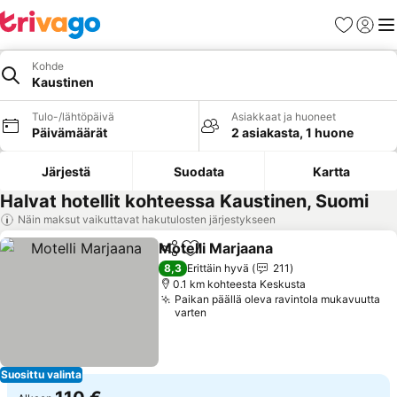
Suosikit
Kirjaud
Val
Kohde
Kaustinen
Tulo-/lähtöpäivä
Asiakkaat ja huoneet
Päivämäärät
2 asiakasta, 1 huone
Järjestä
Suodata
Kartta
Halvat hotellit kohteessa Kaustinen, Suomi
Näin maksut vaikuttavat hakutulosten järjestykseen
Motelli Marjaana
Jaa
Lisää suosikkeihin
Katso hin
8,3
Erittäin hyvä
211
0.1 km kohteesta Keskusta
Paikan päällä oleva ravintola mukavuutta
varten
Suosittu valinta