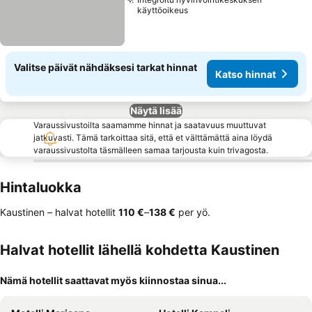
käyttöoikeus
Valitse päivät nähdäksesi tarkat hinnat
Katso hinnat
Näytä lisää
Varaussivustoilta saamamme hinnat ja saatavuus muuttuvat
jatkuvasti. Tämä tarkoittaa sitä, että et välttämättä aina löydä
varaussivustolta täsmälleen samaa tarjousta kuin trivagosta.
Hintaluokka
Kaustinen – halvat hotellit
‎110 €
–
‎138 €
per yö.
Halvat hotellit lähellä kohdetta Kaustinen
Nämä hotellit saattavat myös kiinnostaa sinua...