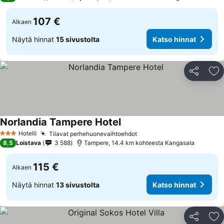
107 €
Alkaen
Näytä hinnat
15 sivustolta
Katso hinnat
Jaa
Li
Norlandia Tampere Hotel
Katso hinnat
Hotelli
Tilavat perhehuonevaihtoehdot
Katso hinnat
3 Tähtiluokitus
8,5
Loistava
3 588
Tampere, 14.4 km kohteesta Kangasala
115 €
Alkaen
Näytä hinnat
13 sivustolta
Katso hinnat
Jaa
Li