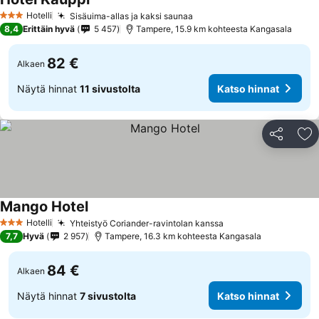
Katso hinnat
Hotelli
Sisäuima-allas ja kaksi saunaa
Katso hinnat
3 Tähtiluokitus
8,4
Erittäin hyvä
5 457
Tampere, 15.9 km kohteesta Kangasala
82 €
Alkaen
Näytä hinnat
11 sivustolta
Katso hinnat
Jaa
Li
Mango Hotel
Katso hinnat
Hotelli
Yhteistyö Coriander-ravintolan kanssa
Katso hinnat
3 Tähtiluokitus
7,7
Hyvä
2 957
Tampere, 16.3 km kohteesta Kangasala
84 €
Alkaen
Näytä hinnat
7 sivustolta
Katso hinnat