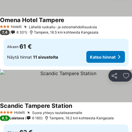
Omena Hotel Tampere
Katso hinnat
Hotelli
Lähellä ruokailu- ja ostosmahdollisuuksia
Katso hinnat
3 Tähtiluokitus
7,4
6 301
Tampere, 16.5 km kohteesta Kangasala
61 €
Alkaen
Näytä hinnat
11 sivustolta
Katso hinnat
Jaa
Li
Scandic Tampere Station
Katso hinnat
Hotelli
Suora yhteys rautatieasemalle
Katso hinnat
4 Tähtiluokitus
8,5
Loistava
6 160
Tampere, 16.2 km kohteesta Kangasala