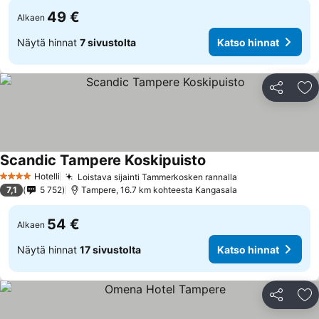
49 €
Alkaen
Näytä hinnat
7 sivustolta
Katso hinnat
Jaa
Li
Scandic Tampere Koskipuisto
Katso hinnat
Hotelli
Loistava sijainti Tammerkosken rannalla
Katso hinnat
4 Tähtiluokitus
7,1
5 752
Tampere, 16.7 km kohteesta Kangasala
54 €
Alkaen
Näytä hinnat
17 sivustolta
Katso hinnat
Jaa
Li