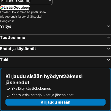
Lillan Hotel & Kök
Hotel Homeland
Lisää Googleen
Löydä tuloksemme helposti: lisää
Aapiskukko Hotel
Kotimaailma Tampere
trivago ensisijaiseksi lähteeksi
Theater and Beach Apartment
Finn
Googlessa.
Yritys
Tuotteemme
Ehdot ja käytännöt
Tuki
Kirjaudu sisään hyödyntääksesi
jäsenedut
Yksilöity käyttökokemus
Kanta-asiakastarjoukset ja jäsenhinnat
Kirjaudu sisään