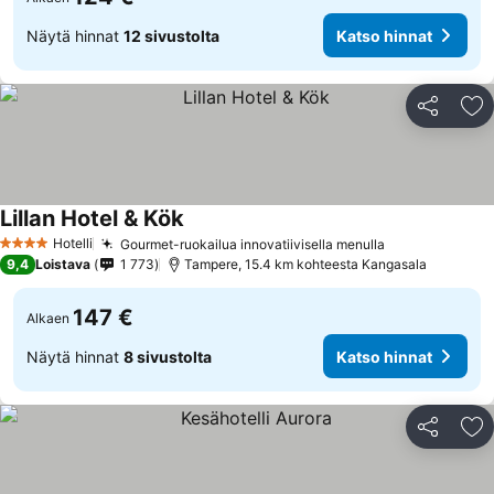
Näytä hinnat
12 sivustolta
Katso hinnat
Jaa
Li
Lillan Hotel & Kök
Katso hinnat
Hotelli
Gourmet-ruokailua innovatiivisella menulla
Katso hinnat
4 Tähtiluokitus
9,4
Loistava
1 773
Tampere, 15.4 km kohteesta Kangasala
147 €
Alkaen
Näytä hinnat
8 sivustolta
Katso hinnat
Jaa
Li