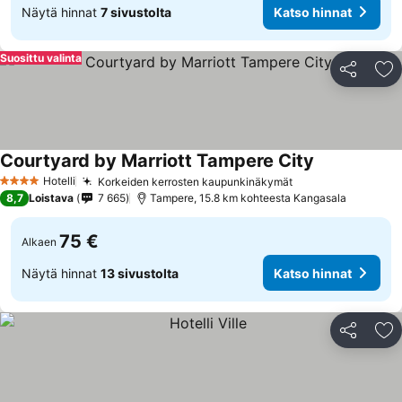
Näytä hinnat
7 sivustolta
Katso hinnat
Suosittu valinta
Jaa
Li
Courtyard by Marriott Tampere City
Katso hinnat
Hotelli
Korkeiden kerrosten kaupunkinäkymät
Katso hinnat
4 Tähtiluokitus
8,7
Loistava
7 665
Tampere, 15.8 km kohteesta Kangasala
75 €
Alkaen
Näytä hinnat
13 sivustolta
Katso hinnat
Jaa
Li