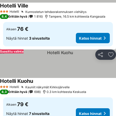
Hotelli Ville
Katso hinnat
Hotelli
Kunnostetun tehdasrakennuksen viehätys
Katso hinnat
3 Tähtiluokitus
8,4
Erittäin hyvä
1 816
Tampere, 16.5 km kohteesta Kangasala
76 €
Alkaen
Näytä hinnat
3 sivustolta
Katso hinnat
Suosittu valinta
Jaa
Li
Hotelli Kuohu
Katso hinnat
Hotelli
Kauniit näkymät Kirkkojärvelle
Katso hinnat
3 Tähtiluokitus
8,3
Erittäin hyvä
698
0.3 km kohteesta Keskusta
79 €
Alkaen
Näytä hinnat
7 sivustolta
Katso hinnat