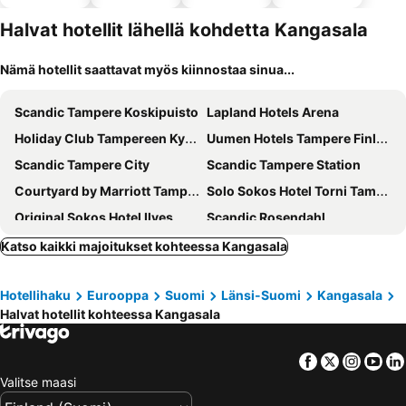
altaalla
hotellit
llä
Halvat hotellit lähellä kohdetta Kangasala
Nämä hotellit saattavat myös kiinnostaa sinua...
Scandic Tampere Koskipuisto
Lapland Hotels Arena
Holiday Club Tampereen Kylpylä
Uumen Hotels Tampere Finlayson
Scandic Tampere City
Scandic Tampere Station
Courtyard by Marriott Tampere City
Solo Sokos Hotel Torni Tampere
Original Sokos Hotel Ilves
Scandic Rosendahl
Omena Hotel Tampere
Lapland Hotels Tampere
Katso kaikki majoitukset kohteessa Kangasala
Radisson Blu Grand Hotel Tammer, Tampere
Hotel Citi Inn
Hotellihaku
Eurooppa
Suomi
Länsi-Suomi
Kangasala
Norlandia Tampere Hotel
H28 - Hotel, Apartments and Suites by UHANDA
Halvat hotellit kohteessa Kangasala
Hotel Kauppi
Mango Hotel
Hotel Hermica
Original Sokos Hotel Villa
Facebook
Twitter
Insta
Yo
Hotelli Kuohu
Hotelli Ville
Valitse maasi
Kesähotelli Aurora
Varala Sports & Nature Hotel