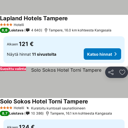
Lapland Hotels Tampere
Katso hinnat
Hotelli
4 Tähtiluokitus
8,8
Loistava
4 640
Tampere, 16.0 km kohteesta Kangasala
121 €
Alkaen
Näytä hinnat
11 sivustolta
Katso hinnat
Suosittu valinta
Jaa
Li
Solo Sokos Hotel Torni Tampere
Katso hinnat
Hotelli
Kuratoitu kuntosali saunatiloineen
Katso hinnat
4 Tähtiluokitus
8,7
Loistava
10 386
Tampere, 16.1 km kohteesta Kangasala
124 €
Alkaen