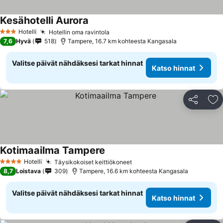
Kesähotelli Aurora
Katso hinnat
Hotelli
Hotellin oma ravintola
Katso hinnat
3 Tähtiluokitus
7,6
Hyvä
518
Tampere, 16.7 km kohteesta Kangasala
Valitse päivät nähdäksesi tarkat hinnat
Katso hinnat
Jaa
Li
Kotimaailma Tampere
Katso hinnat
Hotelli
Täysikokoiset keittiökoneet
Katso hinnat
4 Tähtiluokitus
8,7
Loistava
309
Tampere, 16.6 km kohteesta Kangasala
Valitse päivät nähdäksesi tarkat hinnat
Katso hinnat