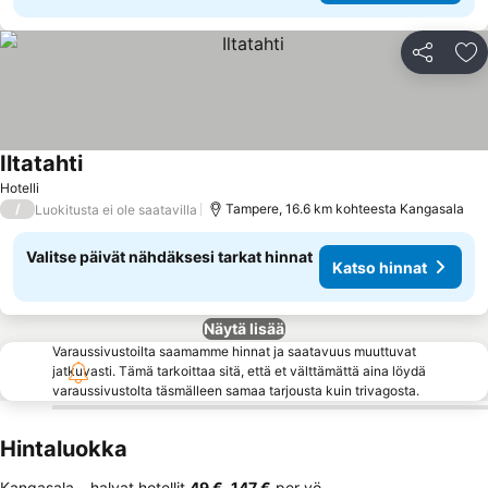
Jaa
Li
Iltatahti
Katso hinnat
Hotelli
/
Tampere, 16.6 km kohteesta Kangasala
Luokitusta ei ole saatavilla
Valitse päivät nähdäksesi tarkat hinnat
Katso hinnat
Näytä lisää
Varaussivustoilta saamamme hinnat ja saatavuus muuttuvat
jatkuvasti. Tämä tarkoittaa sitä, että et välttämättä aina löydä
varaussivustolta täsmälleen samaa tarjousta kuin trivagosta.
Hintaluokka
Kangasala – halvat hotellit
‎49 €
–
‎147 €
per yö.