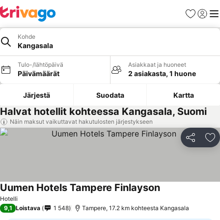
Suosikit
Kirjaud
Val
Kohde
Kangasala
Tulo-/lähtöpäivä
Asiakkaat ja huoneet
Päivämäärät
2 asiakasta, 1 huone
Järjestä
Suodata
Kartta
Halvat hotellit kohteessa Kangasala, Suomi
Näin maksut vaikuttavat hakutulosten järjestykseen
Jaa
Li
Uumen Hotels Tampere Finlayson
Katso hinnat
Hotelli
9,1
Loistava
1 548
Tampere, 17.2 km kohteesta Kangasala