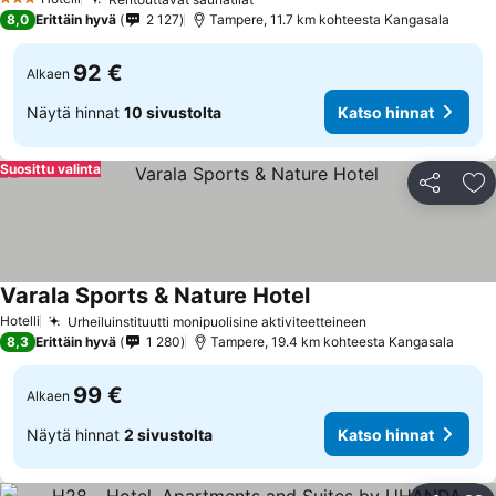
Katso hinnat
3 Tähtiluokitus
8,0
Erittäin hyvä
2 127
Tampere, 11.7 km kohteesta Kangasala
92 €
Alkaen
Näytä hinnat
10 sivustolta
Katso hinnat
Suosittu valinta
Jaa
Li
Varala Sports & Nature Hotel
Katso hinnat
Hotelli
Urheiluinstituutti monipuolisine aktiviteetteineen
Katso hinnat
8,3
Erittäin hyvä
1 280
Tampere, 19.4 km kohteesta Kangasala
99 €
Alkaen
Näytä hinnat
2 sivustolta
Katso hinnat