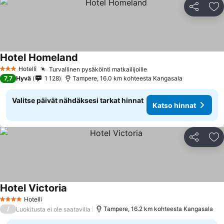
Jaa
Li
Hotel Homeland
Katso hinnat
Hotelli
Turvallinen pysäköinti matkailijoille
Katso hinnat
3 Tähtiluokitus
7,7
Hyvä
1 128
Tampere, 16.0 km kohteesta Kangasala
Valitse päivät nähdäksesi tarkat hinnat
Katso hinnat
Jaa
Li
Hotel Victoria
Katso hinnat
Hotelli
4 Tähtiluokitus
/
Tampere, 16.2 km kohteesta Kangasala
Luokitusta ei ole saatavilla