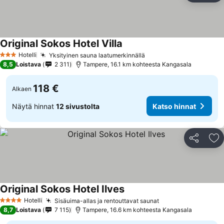
Original Sokos Hotel Villa
Katso hinnat
Hotelli
Yksityinen sauna laatumerkinnällä
Katso hinnat
3 Tähtiluokitus
8,5
Loistava
2 311
Tampere, 16.1 km kohteesta Kangasala
118 €
Alkaen
Näytä hinnat
12 sivustolta
Katso hinnat
Jaa
Li
Original Sokos Hotel Ilves
Katso hinnat
Hotelli
Sisäuima-allas ja rentouttavat saunat
Katso hinnat
4 Tähtiluokitus
8,7
Loistava
7 115
Tampere, 16.6 km kohteesta Kangasala