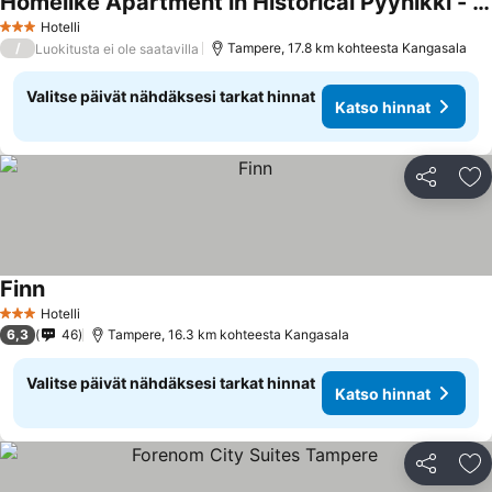
Homelike Apartment in Historical Pyynikki - hosted by 2ndhomes
Katso hinnat
Hotelli
3 Tähtiluokitus
/
Tampere, 17.8 km kohteesta Kangasala
Luokitusta ei ole saatavilla
Valitse päivät nähdäksesi tarkat hinnat
Katso hinnat
Jaa
Li
Finn
Katso hinnat
Hotelli
3 Tähtiluokitus
6,3
46
Tampere, 16.3 km kohteesta Kangasala
Valitse päivät nähdäksesi tarkat hinnat
Katso hinnat
Jaa
Li