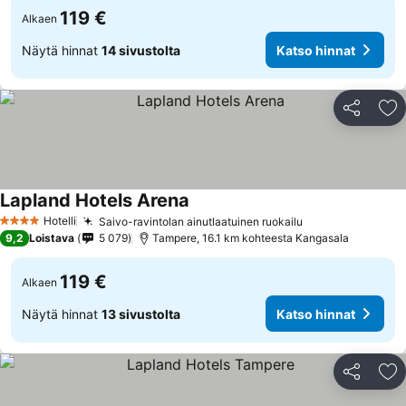
119 €
Alkaen
Näytä hinnat
14 sivustolta
Katso hinnat
Jaa
Li
Lapland Hotels Arena
Katso hinnat
Hotelli
Saivo-ravintolan ainutlaatuinen ruokailu
Katso hinnat
4 Tähtiluokitus
9,2
Loistava
5 079
Tampere, 16.1 km kohteesta Kangasala
119 €
Alkaen
Näytä hinnat
13 sivustolta
Katso hinnat
Jaa
Li