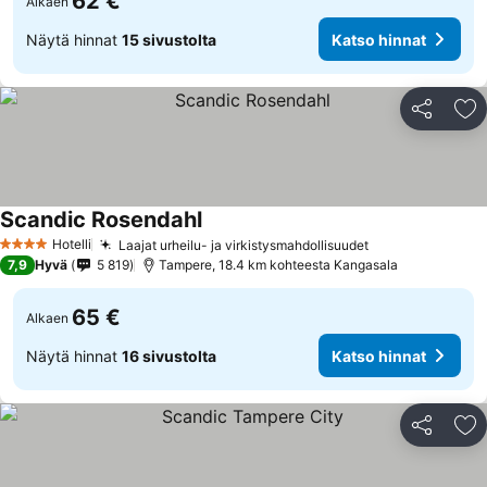
62 €
Alkaen
Näytä hinnat
15 sivustolta
Katso hinnat
Jaa
Li
Scandic Rosendahl
Katso hinnat
Hotelli
Laajat urheilu- ja virkistysmahdollisuudet
Katso hinnat
4 Tähtiluokitus
7,9
Hyvä
5 819
Tampere, 18.4 km kohteesta Kangasala
65 €
Alkaen
Näytä hinnat
16 sivustolta
Katso hinnat
Jaa
Li