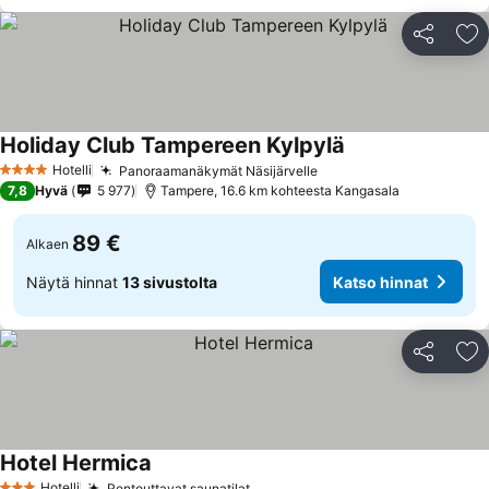
Jaa
Li
Holiday Club Tampereen Kylpylä
Katso hinnat
Hotelli
Panoraamanäkymät Näsijärvelle
Katso hinnat
4 Tähtiluokitus
7,8
Hyvä
5 977
Tampere, 16.6 km kohteesta Kangasala
89 €
Alkaen
Näytä hinnat
13 sivustolta
Katso hinnat
Jaa
Li
Hotel Hermica
Katso hinnat
Hotelli
Rentouttavat saunatilat