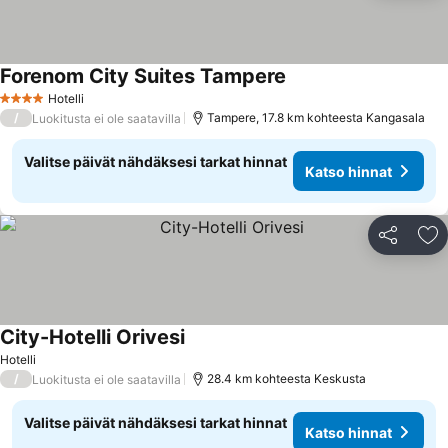
Forenom City Suites Tampere
Katso hinnat
Hotelli
4 Tähtiluokitus
/
Tampere, 17.8 km kohteesta Kangasala
Luokitusta ei ole saatavilla
Valitse päivät nähdäksesi tarkat hinnat
Katso hinnat
Jaa
Li
City-Hotelli Orivesi
Katso hinnat
Hotelli
/
28.4 km kohteesta Keskusta
Luokitusta ei ole saatavilla
Valitse päivät nähdäksesi tarkat hinnat
Katso hinnat