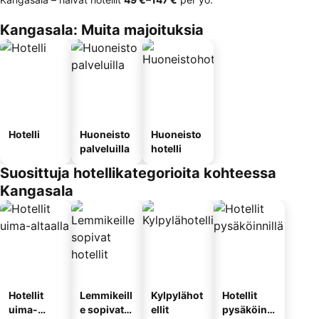
Kangasala: Muita majoituksia
Hotelli
Huoneisto
Huoneisto
palveluilla
hotelli
Suosittuja hotellikategorioita kohteessa
Kangasala
Hotellit
Lemmikeill
Kylpylähot
Hotellit
uima-
e sopivat
ellit
pysäköinni