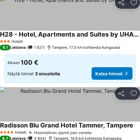
Jaa
Li
H28 - Hotel, Apartments and Suites by UHANDA
Katso hinnat
Hotelli
3 Tähtiluokitus
9,1
Loistava
1 627
Tampere, 17.3 km kohteesta Kangasala
100 €
Alkaen
Näytä hinnat
3 sivustolta
Katso hinnat
Jaa
Li
Radisson Blu Grand Hotel Tammer, Tampere
Ka
Hotelli
Historiallinen sijainti joen varrella
Katso hinnat
4 Tähtiluokitus
8,7
Loistava
4 844
Tampere, 16.8 km kohteesta Kangasala