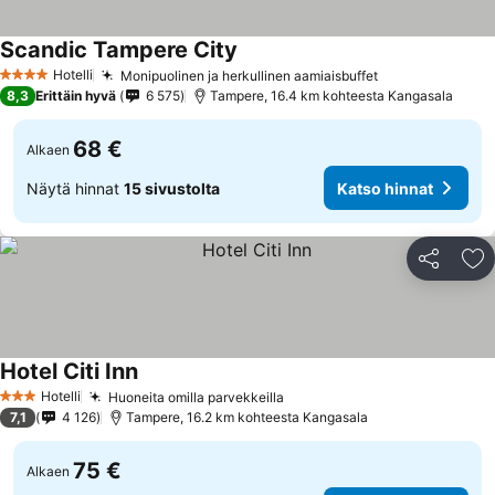
Scandic Tampere City
Katso hinnat
Hotelli
Monipuolinen ja herkullinen aamiaisbuffet
Katso hinnat
4 Tähtiluokitus
8,3
Erittäin hyvä
6 575
Tampere, 16.4 km kohteesta Kangasala
68 €
Alkaen
Näytä hinnat
15 sivustolta
Katso hinnat
Jaa
Li
Hotel Citi Inn
Katso hinnat
Hotelli
Huoneita omilla parvekkeilla
Katso hinnat
3 Tähtiluokitus
7,1
4 126
Tampere, 16.2 km kohteesta Kangasala
75 €
Alkaen