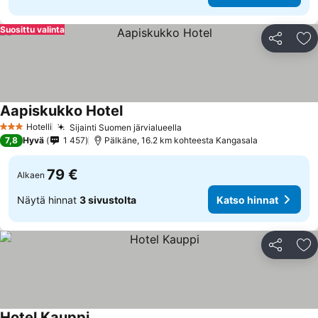
Suosittu valinta
Jaa
Li
Aapiskukko Hotel
Katso hinnat
Hotelli
Sijainti Suomen järvialueella
Katso hinnat
3 Tähtiluokitus
7,8
Hyvä
1 457
Pälkäne, 16.2 km kohteesta Kangasala
79 €
Alkaen
Näytä hinnat
3 sivustolta
Katso hinnat
Jaa
Li
Hotel Kauppi