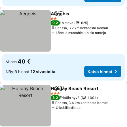
Aegeeis
Jaa
Lisää suosikkeihin
Katso hinnat
2 Tähtiluokitus
9,2
Loistava
625
Perissa, 3.2 km kohteesta Kamari
Lähellä mustahiekkaisia rantoja
Katso hin
40 €
Alkaen
Näytä hinnat
12 sivustolta
Katso hinnat
Holiday Beach Resort
Jaa
Lisää suosikkeihin
Kats
3 Tähtiluokitus
8,2
Erittäin hyvä
1 004
Perissa, 3.4 km kohteesta Kamari
Ulkobiljardialue
Katso hinnat