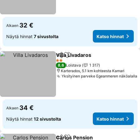
32 €
Alkaen
Näytä hinnat
7 sivustolta
Katso hinnat
Villa Livadaros
Jaa
Lisää suosikkeihin
Katso hinna
2 Tähtiluokitus
8,6
Loistava
1 317
Karterados, 5.1 km kohteesta Kamari
Yksityinen parveke Egeanmeren näköalalla
K
34 €
Alkaen
Näytä hinnat
12 sivustolta
Katso hinnat
Carlos Pension