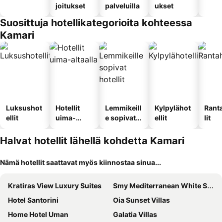
joitukset
palveluilla
ukset
Suosittuja hotellikategorioita kohteessa
Kamari
Luksushot
Hotellit
Lemmikeill
Kylpylähot
Rant
ellit
uima-
e sopivat
ellit
lit
altaalla
hotellit
Halvat hotellit lähellä kohdetta Kamari
Nämä hotellit saattavat myös kiinnostaa sinua...
Kratiras View Luxury Suites
Smy Mediterranean White Santorini
Hotel Santorini
Oia Sunset Villas
Home Hotel Uman
Galatia Villas