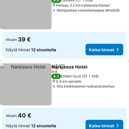
8,9
Loistava
1 006
Perissa, 3.2 km kohteesta Kamari
Monipuolisia vesiurheilulajeja lähistöllä
Kats
39 €
Alkaen
Näytä hinnat
12 sivustolta
Katso hinnat
Narkissos Hotel
Jaa
Lisää suosikkeihin
Katso hinn
2 Tähtiluokitus
8,3
Erittäin hyvä
1 109
0.4 km rannalle
Aito kreikkalainen ruokailukokemus
Katso 
40 €
Alkaen
Näytä hinnat
12 sivustolta
Katso hinnat