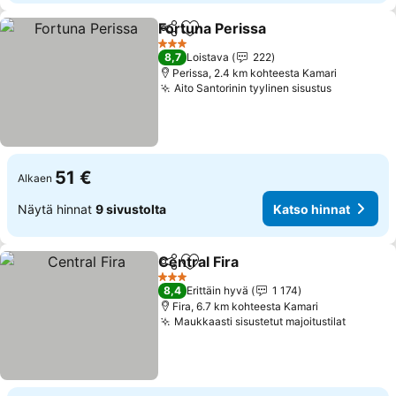
Fortuna Perissa
Jaa
Lisää suosikkeihin
Katso hinn
3 Tähtiluokitus
8,7
Loistava
222
Perissa, 2.4 km kohteesta Kamari
Aito Santorinin tyylinen sisustus
Katso hin
51 €
Alkaen
Näytä hinnat
9 sivustolta
Katso hinnat
Central Fira
Jaa
Lisää suosikkeihin
Katso hinnat
3 Tähtiluokitus
8,4
Erittäin hyvä
1 174
Fira, 6.7 km kohteesta Kamari
Maukkaasti sisustetut majoitustilat
Katso h