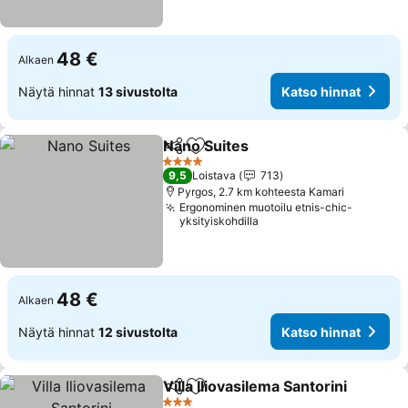
48 €
Alkaen
Näytä hinnat
13 sivustolta
Katso hinnat
Nano Suites
Jaa
Lisää suosikkeihin
Katso hinnat
4 Tähtiluokitus
9,5
Loistava
713
Pyrgos, 2.7 km kohteesta Kamari
Ergonominen muotoilu etnis-chic-
yksityiskohdilla
48 €
Alkaen
Näytä hinnat
12 sivustolta
Katso hinnat
Villa Iliovasilema Santorini
Jaa
Lisää suosikkeihin