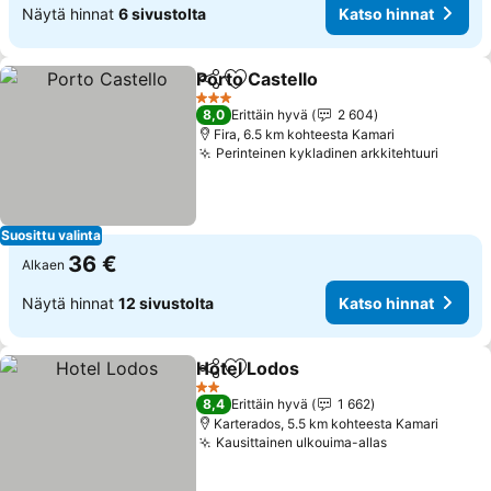
Näytä hinnat
6 sivustolta
Katso hinnat
Porto Castello
Jaa
Lisää suosikkeihin
Katso hinnat
3 Tähtiluokitus
8,0
Erittäin hyvä
2 604
Fira, 6.5 km kohteesta Kamari
Perinteinen kykladinen arkkitehtuuri
Katso 
Suosittu valinta
36 €
Alkaen
Näytä hinnat
12 sivustolta
Katso hinnat
Hotel Lodos
Jaa
Lisää suosikkeihin
Katso hinnat
2 Tähtiluokitus
8,4
Erittäin hyvä
1 662
Karterados, 5.5 km kohteesta Kamari
Kausittainen ulkouima-allas
Katso hinnat