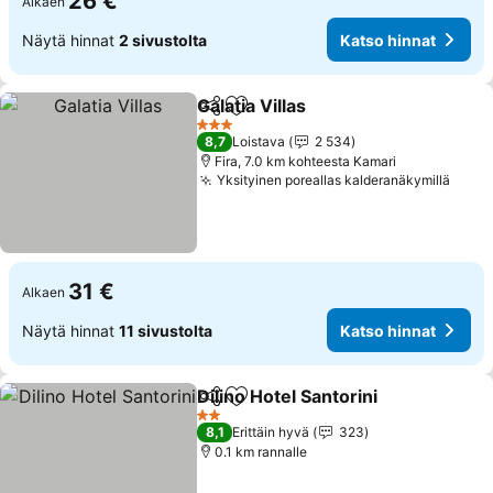
26 €
Alkaen
Näytä hinnat
2 sivustolta
Katso hinnat
Galatia Villas
Jaa
Lisää suosikkeihin
Katso hinnat
3 Tähtiluokitus
8,7
Loistava
2 534
Fira, 7.0 km kohteesta Kamari
Yksityinen poreallas kalderanäkymillä
Katso
31 €
Alkaen
Näytä hinnat
11 sivustolta
Katso hinnat
Dilino Hotel Santorini
Jaa
Lisää suosikkeihin
Katso
2 Tähtiluokitus
8,1
Erittäin hyvä
323
0.1 km rannalle