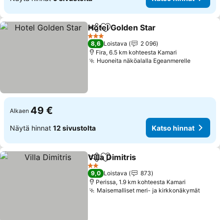
Hotel Golden Star
Jaa
Lisää suosikkeihin
Katso hi
3 Tähtiluokitus
8,6
Loistava
2 096
Fira, 6.5 km kohteesta Kamari
Huoneita näköalalla Egeanmerelle
Katso h
49 €
Alkaen
Näytä hinnat
12 sivustolta
Katso hinnat
Villa Dimitris
Jaa
Lisää suosikkeihin
Katso hinnat
2 Tähtiluokitus
9,0
Loistava
873
Perissa, 1.9 km kohteesta Kamari
Maisemalliset meri- ja kirkkonäkymät
Katso