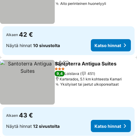
Aito perinteinen huonetyyli
Katso hinnat
42 €
Alkaen
Näytä hinnat
10 sivustolta
Katso hinnat
Santoterra Antigua Suites
Jaa
Lisää suosikkeihin
3 Tähtiluokitus
9,4
Loistava
451
Karterados, 5.1 km kohteesta Kamari
Yksityiset tai jaetut ulkoporealtaat
Katso h
43 €
Alkaen
Näytä hinnat
12 sivustolta
Katso hinnat