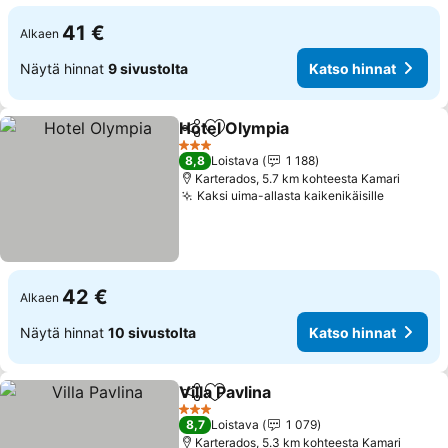
41 €
Alkaen
Näytä hinnat
9 sivustolta
Katso hinnat
Hotel Olympia
Jaa
Lisää suosikkeihin
Katso hinnat
3 Tähtiluokitus
8,8
Loistava
1 188
Karterados, 5.7 km kohteesta Kamari
Kaksi uima-allasta kaikenikäisille
Katso hi
42 €
Alkaen
Näytä hinnat
10 sivustolta
Katso hinnat
Villa Pavlina
Jaa
Lisää suosikkeihin
Katso hinnat
3 Tähtiluokitus
8,7
Loistava
1 079
Karterados, 5.3 km kohteesta Kamari