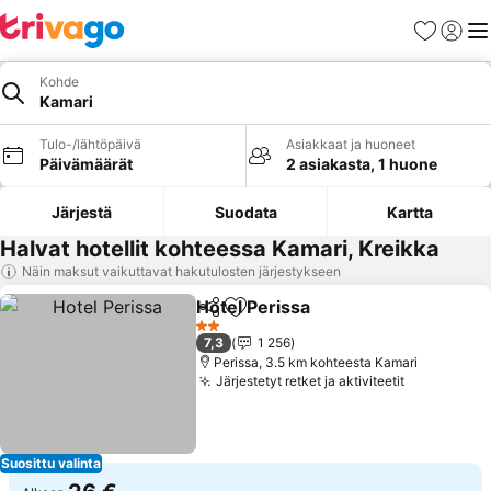
Suosikit
Kirjaud
Val
Kohde
Kamari
Tulo-/lähtöpäivä
Asiakkaat ja huoneet
Päivämäärät
2 asiakasta, 1 huone
Järjestä
Suodata
Kartta
Halvat hotellit kohteessa Kamari, Kreikka
Näin maksut vaikuttavat hakutulosten järjestykseen
Hotel Perissa
Jaa
Lisää suosikkeihin
Katso hinnat
2 Tähtiluokitus
7,3
1 256
Perissa, 3.5 km kohteesta Kamari
Järjestetyt retket ja aktiviteetit
Katso hinn
Suosittu valinta