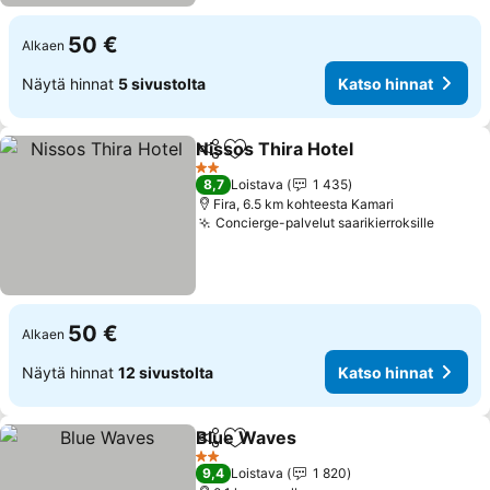
50 €
Alkaen
Näytä hinnat
5 sivustolta
Katso hinnat
Nissos Thira Hotel
Jaa
Lisää suosikkeihin
Katso h
2 Tähtiluokitus
8,7
Loistava
1 435
Fira, 6.5 km kohteesta Kamari
Concierge-palvelut saarikierroksille
Katso 
50 €
Alkaen
Näytä hinnat
12 sivustolta
Katso hinnat
Blue Waves
Jaa
Lisää suosikkeihin
Katso hinnat
2 Tähtiluokitus
9,4
Loistava
1 820