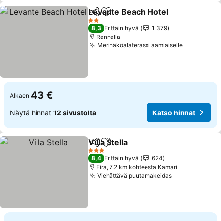
Levante Beach Hotel
Jaa
Lisää suosikkeihin
Katso
2 Tähtiluokitus
8,3
Erittäin hyvä
1 379
Rannalla
Merinäköalaterassi aamiaiselle
Katso hinn
43 €
Alkaen
Näytä hinnat
12 sivustolta
Katso hinnat
Villa Stella
Jaa
Lisää suosikkeihin
Katso hinnat
3 Tähtiluokitus
8,4
Erittäin hyvä
624
Fira, 7.2 km kohteesta Kamari
Viehättävä puutarhakeidas
Katso hinnat