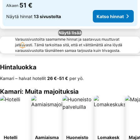
51 €
Alkaen
Näytä hinnat
13 sivustolta
Katso hinnat
Näytä lisää
Varaussivustoilta saamamme hinnat ja saatavuus muuttuvat
jatkuvasti. Tämä tarkoittaa sitä, että et välttämättä aina löydä
varaussivustolta täsmälleen samaa tarjousta kuin trivagosta.
Hintaluokka
Kamari – halvat hotellit
‎26 €
–
‎51 €
per yö.
Kamari: Muita majoituksia
Hotelli
Aamiaisma
Huoneisto
Lomakesk
Maja