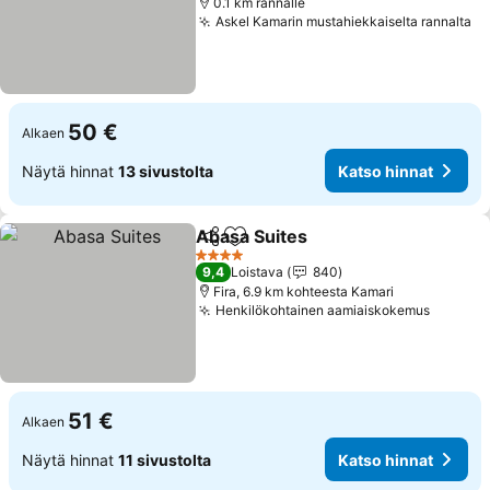
0.1 km rannalle
Askel Kamarin mustahiekkaiselta rannalta
Ka
50 €
Alkaen
Näytä hinnat
13 sivustolta
Katso hinnat
Abasa Suites
Jaa
Lisää suosikkeihin
Katso hinnat
4 Tähtiluokitus
9,4
Loistava
840
Fira, 6.9 km kohteesta Kamari
Henkilökohtainen aamiaiskokemus
Katso h
51 €
Alkaen
Näytä hinnat
11 sivustolta
Katso hinnat