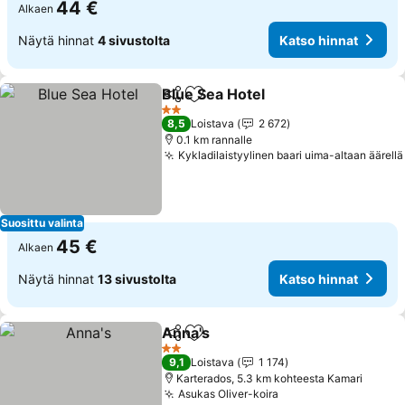
44 €
Alkaen
Näytä hinnat
4 sivustolta
Katso hinnat
Blue Sea Hotel
Jaa
Lisää suosikkeihin
Katso hinna
2 Tähtiluokitus
8,5
Loistava
2 672
0.1 km rannalle
Kykladilaistyylinen baari uima-altaan äärellä
Suosittu valinta
45 €
Alkaen
Näytä hinnat
13 sivustolta
Katso hinnat
Anna's
Jaa
Lisää suosikkeihin
Katso hinnat
2 Tähtiluokitus
9,1
Loistava
1 174
Karterados, 5.3 km kohteesta Kamari
Asukas Oliver-koira
Katso hinnat