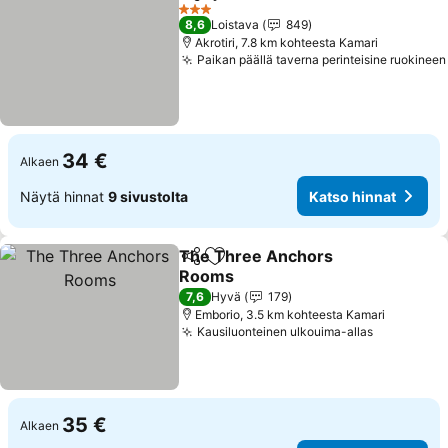
Jaa
Lisää suosikkeihin
Katso hinna
3 Tähtiluokitus
8,6
Loistava
849
Akrotiri, 7.8 km kohteesta Kamari
Paikan päällä taverna perinteisine ruokineen
34 €
Alkaen
Näytä hinnat
9 sivustolta
Katso hinnat
The Three Anchors
Jaa
Lisää suosikkeihin
Rooms
Katso hinnat
7,6
Hyvä
179
Emborio, 3.5 km kohteesta Kamari
Kausiluonteinen ulkouima-allas
Katso hin
35 €
Alkaen