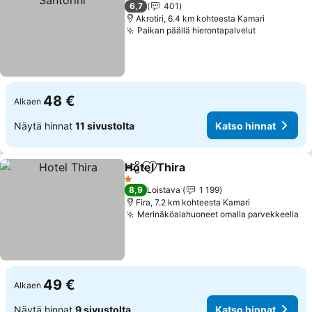
3 Tähtiluokitus
6,7
401
Akrotiri, 6.4 km kohteesta Kamari
Paikan päällä hierontapalvelut
Katso hinn
48 €
Alkaen
Näytä hinnat
11 sivustolta
Katso hinnat
Hotel Thira
Jaa
Lisää suosikkeihin
Katso hinnat
1 Tähtiluokitus
8,9
Loistava
1 199
Fira, 7.2 km kohteesta Kamari
Merinäköalahuoneet omalla parvekkeella
Ka
49 €
Alkaen
Näytä hinnat
9 sivustolta
Katso hinnat