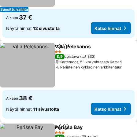
Suosittu valinta
37 €
Alkaen
Näytä hinnat
12 sivustolta
Katso hinnat
Villa Pelekanos
Jaa
Lisää suosikkeihin
Katso hinna
2 Tähtiluokitus
8,9
Loistava
832
Karterados, 5.1 km kohteesta Kamari
Perinteinen kykladinen arkkitehtuuri
Katso 
38 €
Alkaen
Näytä hinnat
11 sivustolta
Katso hinnat
Perissa Bay
Jaa
Lisää suosikkeihin
Katso hinnat
3 Tähtiluokitus