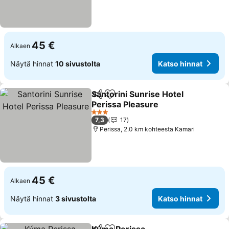
45 €
Alkaen
Näytä hinnat
10 sivustolta
Katso hinnat
Santorini Sunrise Hotel
Jaa
Lisää suosikkeihin
Perissa Pleasure
Katso hinnat
3 Tähtiluokitus
7,3
17
Perissa, 2.0 km kohteesta Kamari
45 €
Alkaen
Näytä hinnat
3 sivustolta
Katso hinnat