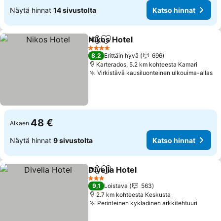
Näytä hinnat
14 sivustolta
Katso hinnat
Nikos Hotel
Jaa
Lisää suosikkeihin
Katso hinnat
4 Tähtiluokitus
8,2
Erittäin hyvä
696
Karterados, 5.2 km kohteesta Kamari
Virkistävä kausiluonteinen ulkouima-allas
Ka
48 €
Alkaen
Näytä hinnat
9 sivustolta
Katso hinnat
Divelia Hotel
Jaa
Lisää suosikkeihin
Katso hinnat
3 Tähtiluokitus
9,1
Loistava
563
2.7 km kohteesta Keskusta
Perinteinen kykladinen arkkitehtuuri
Katso 