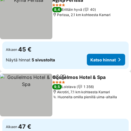
Kýma Perissa
Jaa
Lisää suosikkeihin
Katso hinnat
4 Tähtiluokitus
8,4
Erittäin hyvä
40
Perissa, 2.1 km kohteesta Kamari
45 €
Alkaen
Näytä hinnat
5 sivustolta
Katso hinnat
Goulielmos Hotel & Spa
Jaa
Lisää suosikkeihin
Kat
4 Tähtiluokitus
9,5
Loistava
1 356
Akrotiri, 7.1 km kohteesta Kamari
Huoneita omilla pienillä uima-altailla
Katso 
47 €
Alkaen