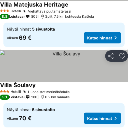
Villa Matejuska Heritage
Hotelli
Viehättävä puutarhaterassi
3 Tähtiluokitus
8,8
Loistava
805
Split, 7.5 km kohteesta Kaštela
Näytä hinnat
5 sivustolta
69 €
Katso hinnat
Alkaen
Jaa
Li
Villa Šoulavy
Hotelli
Huoneistot merinäköalalla
3 Tähtiluokitus
9,1
Loistava
280
0.2 km rannalle
Näytä hinnat
5 sivustolta
70 €
Katso hinnat
Alkaen