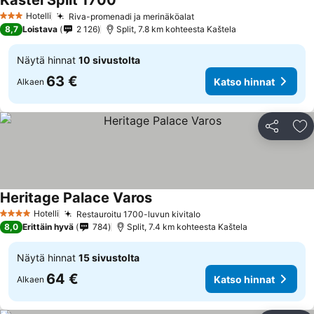
Kastel Split 1700
Hotelli
Riva-promenadi ja merinäköalat
3 Tähtiluokitus
8,7
Loistava
2 126
Split, 7.8 km kohteesta Kaštela
Näytä hinnat
10 sivustolta
63 €
Katso hinnat
Alkaen
Jaa
Li
Heritage Palace Varos
Hotelli
Restauroitu 1700-luvun kivitalo
4 Tähtiluokitus
8,0
Erittäin hyvä
784
Split, 7.4 km kohteesta Kaštela
Näytä hinnat
15 sivustolta
64 €
Katso hinnat
Alkaen