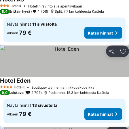
Hotelli
Hotellin ravintola ja aperitiivibaari
3 Tähtiluokitus
8,4
Erittäin hyvä
1 708
Split, 7.7 km kohteesta Kaštela
Näytä hinnat
11 sivustolta
79 €
Katso hinnat
Alkaen
Jaa
Li
Hotel Eden
Hotelli
Boutique-tyylinen rannikkopakopaikka
4 Tähtiluokitus
9,0
Loistava
2 707
Podstrana, 15.3 km kohteesta Kaštela
Näytä hinnat
13 sivustolta
79 €
Katso hinnat
Alkaen