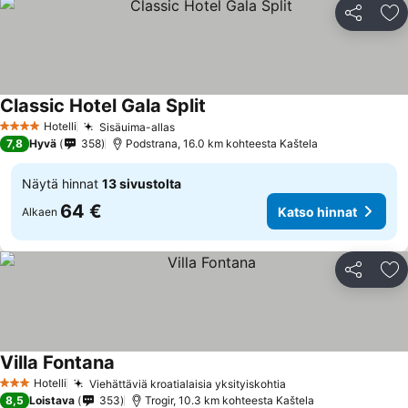
Jaa
Li
Classic Hotel Gala Split
Hotelli
Sisäuima-allas
4 Tähtiluokitus
7,8
Hyvä
358
Podstrana, 16.0 km kohteesta Kaštela
Näytä hinnat
13 sivustolta
64 €
Katso hinnat
Alkaen
Jaa
Li
Villa Fontana
Hotelli
Viehättäviä kroatialaisia yksityiskohtia
3 Tähtiluokitus
8,5
Loistava
353
Trogir, 10.3 km kohteesta Kaštela