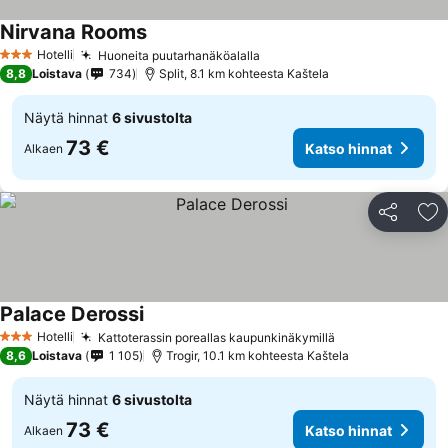
Nirvana Rooms
Hotelli
Huoneita puutarhanäköalalla
3 Tähtiluokitus
8,8
Loistava
734
Split, 8.1 km kohteesta Kaštela
Näytä hinnat
6 sivustolta
73 €
Katso hinnat
Alkaen
Jaa
Li
Palace Derossi
Hotelli
Kattoterassin poreallas kaupunkinäkymillä
3 Tähtiluokitus
8,6
Loistava
1 105
Trogir, 10.1 km kohteesta Kaštela
Näytä hinnat
6 sivustolta
73 €
Katso hinnat
Alkaen