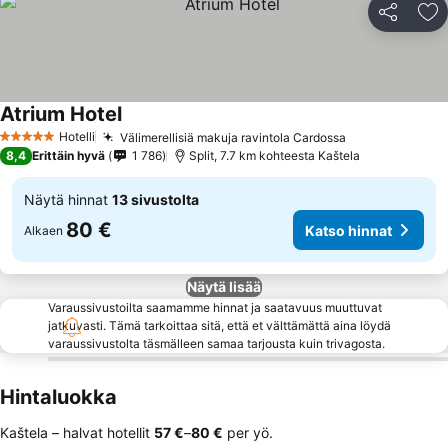
Jaa
Li
Atrium Hotel
Hotelli
Välimerellisiä makuja ravintola Cardossa
5 Tähtiluokitus
8,4
Erittäin hyvä
1 786
Split, 7.7 km kohteesta Kaštela
Näytä hinnat
13 sivustolta
80 €
Katso hinnat
Alkaen
Näytä lisää
Varaussivustoilta saamamme hinnat ja saatavuus muuttuvat
jatkuvasti. Tämä tarkoittaa sitä, että et välttämättä aina löydä
varaussivustolta täsmälleen samaa tarjousta kuin trivagosta.
Hintaluokka
Kaštela – halvat hotellit
‎57 €
–
‎80 €
per yö.