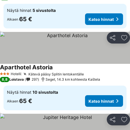
Näytä hinnat
5 sivustolta
65 €
Katso hinnat
Alkaen
Jaa
Li
Aparthotel Astoria
Hotelli
Kätevä pääsy Splitin lentokentälle
3 Tähtiluokitus
8,8
Loistava
297
Seget, 14.3 km kohteesta Kaštela
Näytä hinnat
10 sivustolta
65 €
Katso hinnat
Alkaen
Jaa
Li