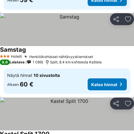
59 €
Katso hinnat
Alkaen
Jaa
Li
Samstag
Hotelli
Henkilökohtaiset nähtävyyskierrokset
3 Tähtiluokitus
8,6
Loistava
1 089
Split, 8.4 km kohteesta Kaštela
Näytä hinnat
10 sivustolta
60 €
Katso hinnat
Alkaen
Jaa
Li