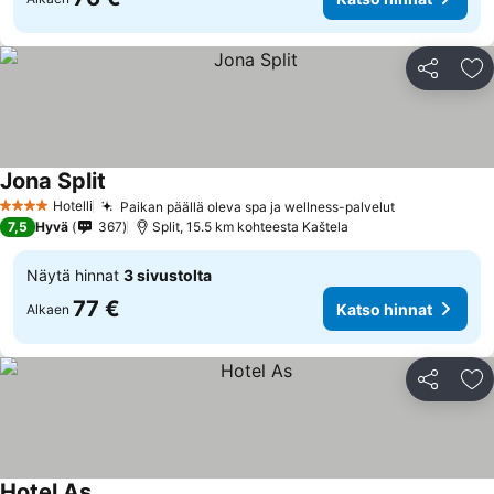
Jaa
Li
Jona Split
Hotelli
Paikan päällä oleva spa ja wellness-palvelut
4 Tähtiluokitus
7,5
Hyvä
367
Split, 15.5 km kohteesta Kaštela
Näytä hinnat
3 sivustolta
77 €
Katso hinnat
Alkaen
Jaa
Li
Hotel As