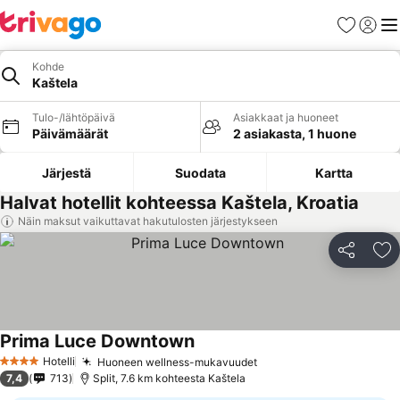
Suosikit
Kirjaud
Val
Kohde
Kaštela
Tulo-/lähtöpäivä
Asiakkaat ja huoneet
Päivämäärät
2 asiakasta, 1 huone
Järjestä
Suodata
Kartta
Halvat hotellit kohteessa Kaštela, Kroatia
Näin maksut vaikuttavat hakutulosten järjestykseen
Jaa
Li
Prima Luce Downtown
Hotelli
Huoneen wellness-mukavuudet
4 Tähtiluokitus
7,4
713
Split, 7.6 km kohteesta Kaštela