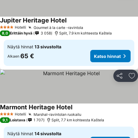
Jupiter Heritage Hotel
Hotelli
Gourmet à la carte -ravintola
4 Tähtiluokitus
8,0
Erittäin hyvä
3 058
Split, 7.9 km kohteesta Kaštela
Näytä hinnat
13 sivustolta
65 €
Katso hinnat
Alkaen
Jaa
Li
Marmont Heritage Hotel
Hotelli
Marshal-ravintolan ruokailu
4 Tähtiluokitus
9,1
Loistava
1 707
Split, 7.7 km kohteesta Kaštela
Näytä hinnat
14 sivustolta