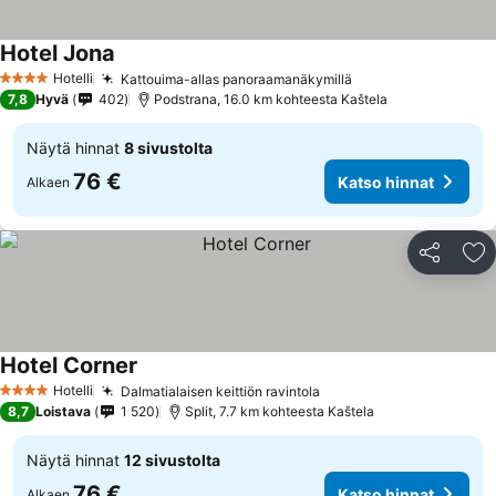
Hotel Jona
Hotelli
Kattouima-allas panoraamanäkymillä
4 Tähtiluokitus
7,8
Hyvä
402
Podstrana, 16.0 km kohteesta Kaštela
Näytä hinnat
8 sivustolta
76 €
Katso hinnat
Alkaen
Jaa
Li
Hotel Corner
Hotelli
Dalmatialaisen keittiön ravintola
4 Tähtiluokitus
8,7
Loistava
1 520
Split, 7.7 km kohteesta Kaštela
Näytä hinnat
12 sivustolta
76 €
Katso hinnat
Alkaen