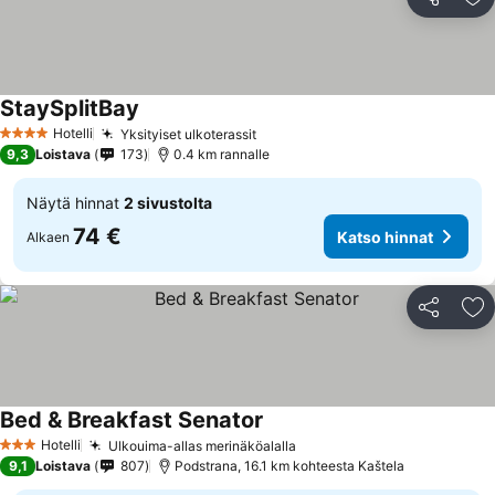
Jaa
Li
StaySplitBay
Hotelli
Yksityiset ulkoterassit
4 Tähtiluokitus
9,3
Loistava
173
0.4 km rannalle
Näytä hinnat
2 sivustolta
74 €
Katso hinnat
Alkaen
Jaa
Li
Bed & Breakfast Senator
Hotelli
Ulkouima-allas merinäköalalla
3 Tähtiluokitus
9,1
Loistava
807
Podstrana, 16.1 km kohteesta Kaštela