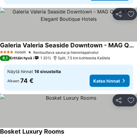
Jaa
Li
Galeria Valeria Seaside Downtown - MAG Quaint & Elegant Boutique Hotels
Hotelli
Rentouttava sauna ja hierontapalvelut
4 Tähtiluokitus
8,1
Erittäin hyvä
1 201
Split, 7.5 km kohteesta Kaštela
Näytä hinnat
16 sivustolta
74 €
Katso hinnat
Alkaen
Jaa
Li
Bosket Luxury Rooms