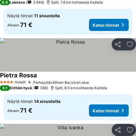
8,5
Loistava
2 646
Split, 7.8 km kohteesta Kaštela
Näytä hinnat
11 sivustolta
71 €
Katso hinnat
Alkaen
Jaa
Li
Pietra Rossa
Hotelli
Perheystävällinen Bacvicen alue
4 Tähtiluokitus
8,1
Erittäin hyvä
366
Split, 8.5 km kohteesta Kaštela
Näytä hinnat
14 sivustolta
71 €
Katso hinnat
Alkaen
Jaa
Li