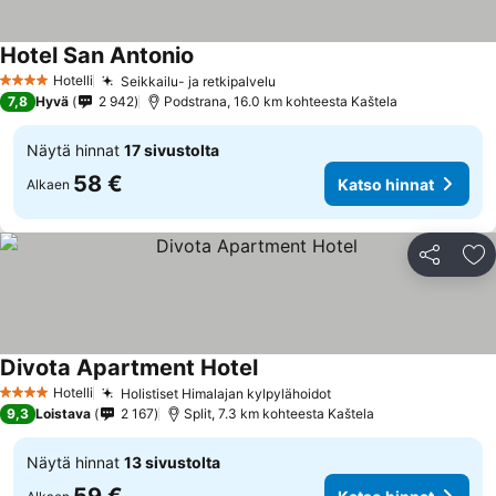
Hotel San Antonio
Hotelli
Seikkailu- ja retkipalvelu
4 Tähtiluokitus
7,8
Hyvä
2 942
Podstrana, 16.0 km kohteesta Kaštela
Näytä hinnat
17 sivustolta
58 €
Katso hinnat
Alkaen
Jaa
Li
Divota Apartment Hotel
Hotelli
Holistiset Himalajan kylpylähoidot
4 Tähtiluokitus
9,3
Loistava
2 167
Split, 7.3 km kohteesta Kaštela
Näytä hinnat
13 sivustolta