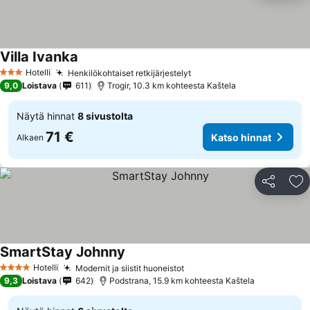
Villa Ivanka
Hotelli
Henkilökohtaiset retkijärjestelyt
3 Tähtiluokitus
9,0
Loistava
611
Trogir, 10.3 km kohteesta Kaštela
Näytä hinnat
8 sivustolta
71 €
Katso hinnat
Alkaen
Jaa
Li
SmartStay Johnny
Hotelli
Modernit ja siistit huoneistot
4 Tähtiluokitus
9,3
Loistava
642
Podstrana, 15.9 km kohteesta Kaštela