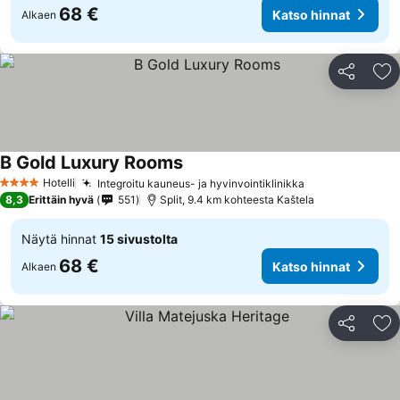
68 €
Katso hinnat
Alkaen
Jaa
Li
B Gold Luxury Rooms
Hotelli
Integroitu kauneus- ja hyvinvointiklinikka
4 Tähtiluokitus
8,3
Erittäin hyvä
551
Split, 9.4 km kohteesta Kaštela
Näytä hinnat
15 sivustolta
68 €
Katso hinnat
Alkaen
Jaa
Li