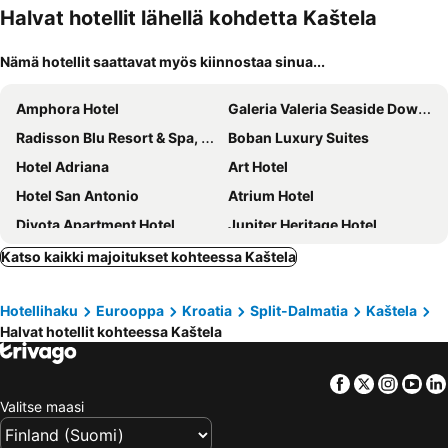
Halvat hotellit lähellä kohdetta Kaštela
Nämä hotellit saattavat myös kiinnostaa sinua...
Amphora Hotel
Galeria Valeria Seaside Downtown - MAG Quaint & Elegant Boutique Hotels
Radisson Blu Resort & Spa, Split
Boban Luxury Suites
Hotel Adriana
Art Hotel
Hotel San Antonio
Atrium Hotel
Divota Apartment Hotel
Jupiter Heritage Hotel
Heritage Palace Varos
AC Hotel Split
Katso kaikki majoitukset kohteessa Kaštela
Prima Luce Downtown
Hotel Pax
Hotellihaku
Eurooppa
Kroatia
Split-Dalmatia
Kaštela
Prima Life Spalato
Hotel Medena
Halvat hotellit kohteessa Kaštela
Hotel Split Inn by President
Plaza Marchi Old Town - MAG Quaint & Elegant Boutique Hotels
Bosket Luxury Rooms
Hotel Elu Iris
Facebook
Twitter
Insta
Yo
Hotel More
Hotel Ambasador
Valitse maasi
Le Méridien Lav, Split
GARDEN APARTMENT HOTEL