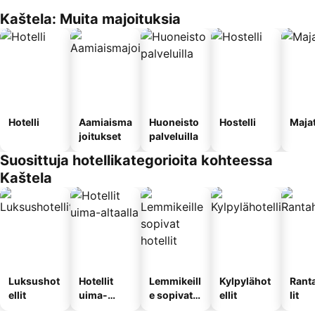
Kaštela: Muita majoituksia
Hotelli
Aamiaisma
Huoneisto
Hostelli
Maja
joitukset
palveluilla
Suosittuja hotellikategorioita kohteessa
Kaštela
Luksushot
Hotellit
Lemmikeill
Kylpylähot
Rant
ellit
uima-
e sopivat
ellit
lit
altaalla
hotellit