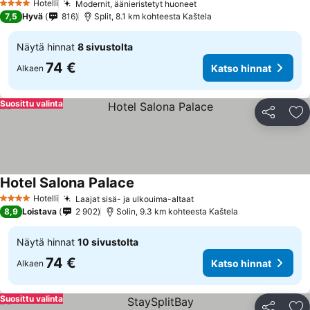
Hotelli
Modernit, äänieristetyt huoneet
4 Tähtiluokitus
7,5
Hyvä
816
Split, 8.1 km kohteesta Kaštela
Näytä hinnat
8 sivustolta
74 €
Katso hinnat
Alkaen
Suosittu valinta
Jaa
Li
Hotel Salona Palace
Hotelli
Laajat sisä- ja ulkouima-altaat
4 Tähtiluokitus
8,9
Loistava
2 902
Solin, 9.3 km kohteesta Kaštela
Näytä hinnat
10 sivustolta
74 €
Katso hinnat
Alkaen
Suosittu valinta