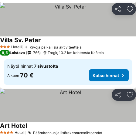
Jaa
Li
Villa Sv. Petar
Hotelli
Kivoja paikallisia aktiviteetteja
3 Tähtiluokitus
9,5
Loistava
766
Trogir, 10.2 km kohteesta Kaštela
Näytä hinnat
7 sivustolta
70 €
Katso hinnat
Alkaen
Jaa
Li
Art Hotel
Hotelli
Päärakennus ja lisärakennusvaihtoehdot
4 Tähtiluokitus