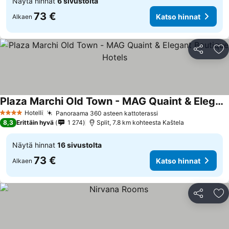
Näytä hinnat
6 sivustolta
73 €
Katso hinnat
Alkaen
Jaa
Li
Plaza Marchi Old Town - MAG Quaint & Elegant Boutique Hotels
Hotelli
Panoraama 360 asteen kattoterassi
4 Tähtiluokitus
8,3
Erittäin hyvä
1 274
Split, 7.8 km kohteesta Kaštela
Näytä hinnat
16 sivustolta
73 €
Katso hinnat
Alkaen
Jaa
Li