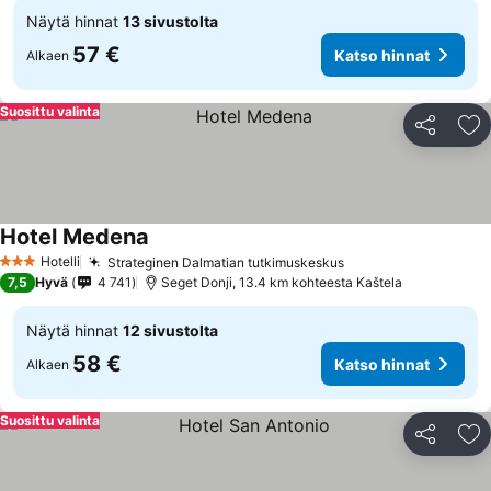
Näytä hinnat
13 sivustolta
57 €
Katso hinnat
Alkaen
Suosittu valinta
Jaa
Li
Hotel Medena
Hotelli
Strateginen Dalmatian tutkimuskeskus
3 Tähtiluokitus
7,5
Hyvä
4 741
Seget Donji, 13.4 km kohteesta Kaštela
Näytä hinnat
12 sivustolta
58 €
Katso hinnat
Alkaen
Suosittu valinta
Jaa
Li