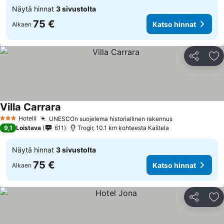
Näytä hinnat
3 sivustolta
75 €
Katso hinnat
Alkaen
Jaa
Li
Villa Carrara
Hotelli
UNESCOn suojelema historiallinen rakennus
3 Tähtiluokitus
9,1
Loistava
611
Trogir, 10.1 km kohteesta Kaštela
Näytä hinnat
3 sivustolta
75 €
Katso hinnat
Alkaen
Jaa
Li