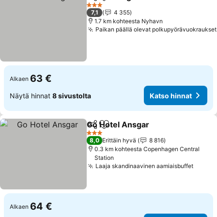
Jaa
Lisää suosikkeihin
3 Tähtiluokitus
7,1
4 355
1.7 km kohteesta Nyhavn
Paikan päällä olevat polkupyörävuokraukset
63 €
Alkaen
Näytä hinnat
8 sivustolta
Katso hinnat
Go Hotel Ansgar
Jaa
Lisää suosikkeihin
3 Tähtiluokitus
8,0
Erittäin hyvä
8 816
0.3 km kohteesta Copenhagen Central
Station
Laaja skandinaavinen aamiaisbuffet
64 €
Alkaen