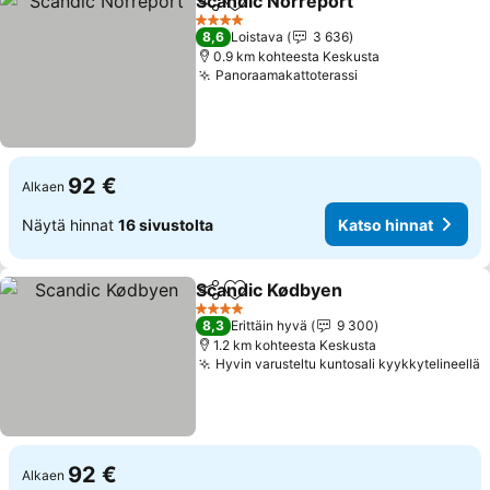
Scandic Norreport
Jaa
Lisää suosikkeihin
4 Tähtiluokitus
8,6
Loistava
3 636
0.9 km kohteesta Keskusta
Panoraamakattoterassi
92 €
Alkaen
Näytä hinnat
16 sivustolta
Katso hinnat
Scandic Kødbyen
Jaa
Lisää suosikkeihin
4 Tähtiluokitus
8,3
Erittäin hyvä
9 300
1.2 km kohteesta Keskusta
Hyvin varusteltu kuntosali kyykkytelineellä
92 €
Alkaen