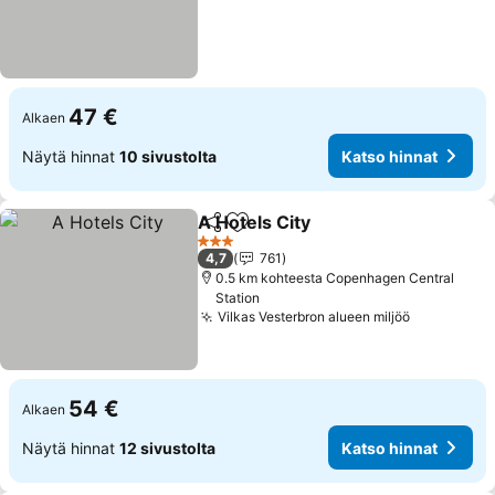
47 €
Alkaen
Näytä hinnat
10 sivustolta
Katso hinnat
A Hotels City
Jaa
Lisää suosikkeihin
3 Tähtiluokitus
4,7
761
0.5 km kohteesta Copenhagen Central
Station
Vilkas Vesterbron alueen miljöö
54 €
Alkaen
Näytä hinnat
12 sivustolta
Katso hinnat