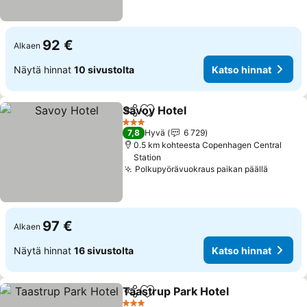
92 €
Alkaen
Näytä hinnat
10 sivustolta
Katso hinnat
Savoy Hotel
Jaa
Lisää suosikkeihin
3 Tähtiluokitus
7,8
Hyvä
6 729
0.5 km kohteesta Copenhagen Central
Station
Polkupyörävuokraus paikan päällä
97 €
Alkaen
Näytä hinnat
16 sivustolta
Katso hinnat
Taastrup Park Hotel
Jaa
Lisää suosikkeihin