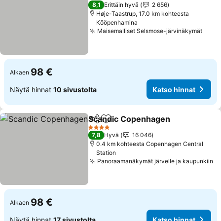
3 Tähtiluokitus
8,1
Erittäin hyvä
2 656
Høje-Taastrup, 17.0 km kohteesta
Kööpenhamina
Maisemalliset Selsmose-järvinäkymät
98 €
Alkaen
Näytä hinnat
10 sivustolta
Katso hinnat
Scandic Copenhagen
Jaa
Lisää suosikkeihin
4 Tähtiluokitus
7,8
Hyvä
16 046
0.4 km kohteesta Copenhagen Central
Station
Panoraamanäkymät järvelle ja kaupunkiin
98 €
Alkaen
Näytä hinnat
17 sivustolta
Katso hinnat