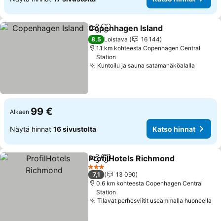
Copenhagen Island
Jaa
Lisää suosikkeihin
8,5
Loistava
16 144
1.1 km kohteesta Copenhagen Central
Station
Kuntoilu ja sauna satamanäköalalla
99 €
Alkaen
Näytä hinnat
16 sivustolta
Katso hinnat
ProfilHotels Richmond
Jaa
Lisää suosikkeihin
3 Tähtiluokitus
7,1
13 090
0.6 km kohteesta Copenhagen Central
Station
Tilavat perhesviitit useammalla huoneella