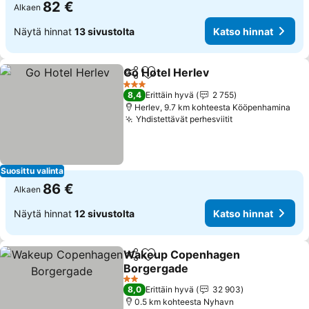
82 €
Alkaen
Näytä hinnat
13 sivustolta
Katso hinnat
Go Hotel Herlev
Jaa
Lisää suosikkeihin
3 Tähtiluokitus
8,4
Erittäin hyvä
2 755
Herlev, 9.7 km kohteesta Kööpenhamina
Yhdistettävät perhesviitit
Suosittu valinta
86 €
Alkaen
Näytä hinnat
12 sivustolta
Katso hinnat
Wakeup Copenhagen
Jaa
Lisää suosikkeihin
Borgergade
2 Tähtiluokitus
8,0
Erittäin hyvä
32 903
0.5 km kohteesta Nyhavn