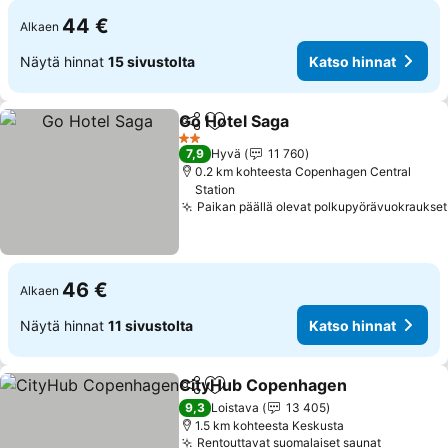
44 €
Alkaen
Näytä hinnat
15 sivustolta
Katso hinnat
Go Hotel Saga
Jaa
Lisää suosikkeihin
2 Tähtiluokitus
7,9
Hyvä
11 760
0.2 km kohteesta Copenhagen Central
Station
Paikan päällä olevat polkupyörävuokraukset
46 €
Alkaen
Näytä hinnat
11 sivustolta
Katso hinnat
CityHub Copenhagen
Jaa
Lisää suosikkeihin
9,3
Loistava
13 405
1.5 km kohteesta Keskusta
Rentouttavat suomalaiset saunat