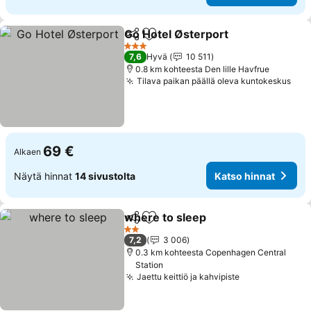
Go Hotel Østerport
Jaa
Lisää suosikkeihin
3 Tähtiluokitus
7,6
Hyvä
10 511
0.8 km kohteesta Den lille Havfrue
Tilava paikan päällä oleva kuntokeskus
69 €
Alkaen
Näytä hinnat
14 sivustolta
Katso hinnat
where to sleep
Jaa
Lisää suosikkeihin
2 Tähtiluokitus
7,2
3 006
0.3 km kohteesta Copenhagen Central
Station
Jaettu keittiö ja kahvipiste