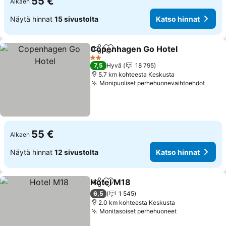
55 €
Alkaen
Näytä hinnat
15 sivustolta
Katso hinnat
Copenhagen Go Hotel
Jaa
Lisää suosikkeihin
2 Tähtiluokitus
7,5
Hyvä
18 795
5.7 km kohteesta Keskusta
Monipuoliset perhehuonevaihtoehdot
55 €
Alkaen
Näytä hinnat
12 sivustolta
Katso hinnat
Hotel M18
Jaa
Lisää suosikkeihin
6,5
1 545
2.0 km kohteesta Keskusta
Monitasoiset perhehuoneet