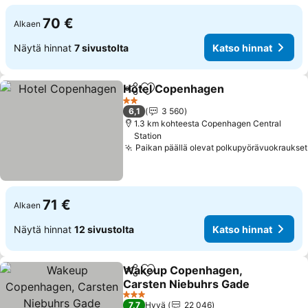
70 €
Alkaen
Näytä hinnat
7 sivustolta
Katso hinnat
Hotel Copenhagen
Jaa
Lisää suosikkeihin
2 Tähtiluokitus
6,1
3 560
1.3 km kohteesta Copenhagen Central
Station
Paikan päällä olevat polkupyörävuokraukset
71 €
Alkaen
Näytä hinnat
12 sivustolta
Katso hinnat
Wakeup Copenhagen,
Jaa
Lisää suosikkeihin
Carsten Niebuhrs Gade
3 Tähtiluokitus
7,7
Hyvä
22 046