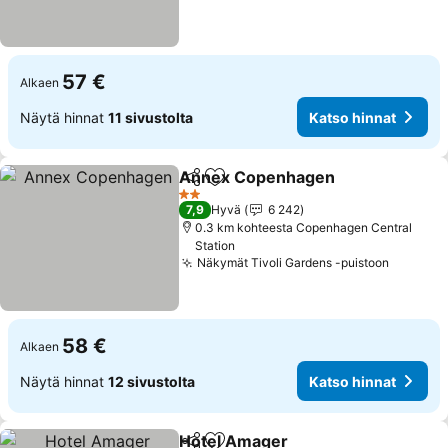
57 €
Alkaen
Näytä hinnat
11 sivustolta
Katso hinnat
Annex Copenhagen
Jaa
Lisää suosikkeihin
2 Tähtiluokitus
7,9
Hyvä
6 242
0.3 km kohteesta Copenhagen Central
Station
Näkymät Tivoli Gardens -puistoon
58 €
Alkaen
Näytä hinnat
12 sivustolta
Katso hinnat
Hotel Amager