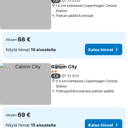
7,0
13 023
1.0 km kohteesta Copenhagen Central
Station
Paikan päällä kuntosali
68 €
Alkaen
Näytä hinnat
15 sivustolta
Katso hinnat
Cabinn City
Jaa
Lisää suosikkeihin
2 Tähtiluokitus
7,2
31 311
0.5 km kohteesta Copenhagen Central
Station
Polkupyöränvuokraus paikan päällä
69 €
Alkaen
Näytä hinnat
15 sivustolta
Katso hinnat