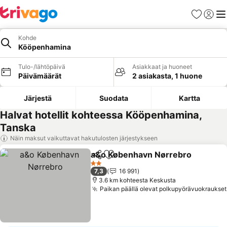
Suosikit
Kirjaud
Val
Kohde
Kööpenhamina
Tulo-/lähtöpäivä
Asiakkaat ja huoneet
Päivämäärät
2 asiakasta, 1 huone
Järjestä
Suodata
Kartta
Halvat hotellit kohteessa Kööpenhamina,
Tanska
Näin maksut vaikuttavat hakutulosten järjestykseen
a&o København Nørrebro
Jaa
Lisää suosikkeihin
2 Tähtiluokitus
7,3
16 991
3.6 km kohteesta Keskusta
Paikan päällä olevat polkupyörävuokraukset