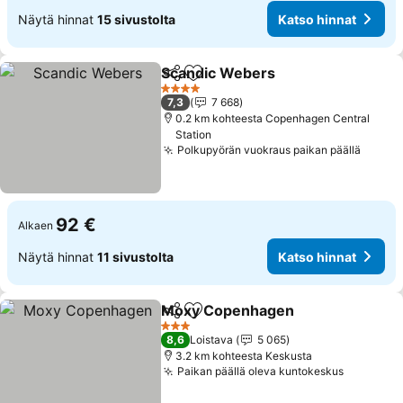
Näytä hinnat
15 sivustolta
Katso hinnat
Scandic Webers
Jaa
Lisää suosikkeihin
4 Tähtiluokitus
7,3
7 668
0.2 km kohteesta Copenhagen Central
Station
Polkupyörän vuokraus paikan päällä
92 €
Alkaen
Näytä hinnat
11 sivustolta
Katso hinnat
Moxy Copenhagen
Jaa
Lisää suosikkeihin
3 Tähtiluokitus
8,6
Loistava
5 065
3.2 km kohteesta Keskusta
Paikan päällä oleva kuntokeskus