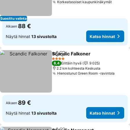
Korkeatasoiset kaupunkinäkymät
Suosittu valinta
88 €
Alkaen
Näytä hinnat
13 sivustolta
Katso hinnat
Scandic Falkoner
Jaa
Lisää suosikkeihin
4 Tähtiluokitus
8,4
Erittäin hyvä
9 025
2.2 km kohteesta Keskusta
Hienostunut Green Room -ravintola
89 €
Alkaen
Näytä hinnat
13 sivustolta
Katso hinnat