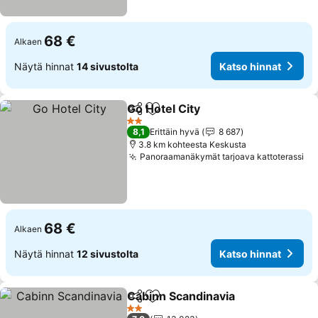
68 €
Alkaen
Näytä hinnat
14 sivustolta
Katso hinnat
Go Hotel City
Jaa
Lisää suosikkeihin
2 Tähtiluokitus
8,1
Erittäin hyvä
8 687
3.8 km kohteesta Keskusta
Panoraamanäkymät tarjoava kattoterassi
68 €
Alkaen
Näytä hinnat
12 sivustolta
Katso hinnat
Cabinn Scandinavia
Jaa
Lisää suosikkeihin
2 Tähtiluokitus