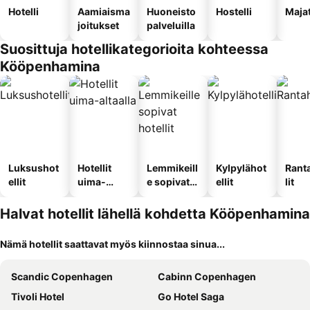
Hotelli
Aamiaisma
Huoneisto
Hostelli
Maja
joitukset
palveluilla
Suosittuja hotellikategorioita kohteessa
Kööpenhamina
Luksushot
Hotellit
Lemmikeill
Kylpylähot
Rant
ellit
uima-
e sopivat
ellit
lit
altaalla
hotellit
Halvat hotellit lähellä kohdetta Kööpenhamina
Nämä hotellit saattavat myös kiinnostaa sinua...
Scandic Copenhagen
Cabinn Copenhagen
Tivoli Hotel
Go Hotel Saga