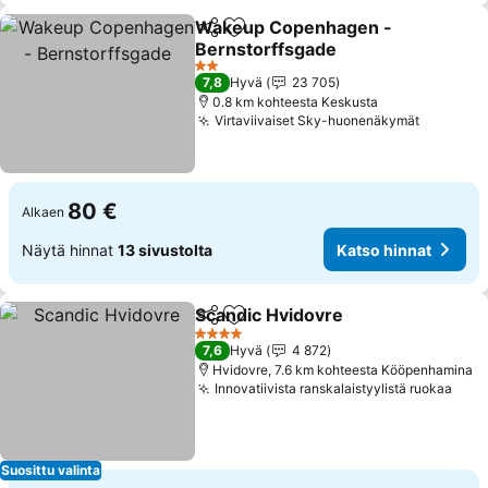
Wakeup Copenhagen -
Jaa
Lisää suosikkeihin
Bernstorffsgade
2 Tähtiluokitus
7,8
Hyvä
23 705
0.8 km kohteesta Keskusta
Virtaviivaiset Sky-huonenäkymät
80 €
Alkaen
Näytä hinnat
13 sivustolta
Katso hinnat
Scandic Hvidovre
Jaa
Lisää suosikkeihin
4 Tähtiluokitus
7,6
Hyvä
4 872
Hvidovre, 7.6 km kohteesta Kööpenhamina
Innovatiivista ranskalaistyylistä ruokaa
Suosittu valinta