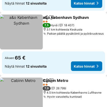
Näytä hinnat
12 sivustolta
Katso hinnat
a&o København Sydhavn
Jaa
Lisää suosikkeihin
2 Tähtiluokitus
7,5
Hyvä
18 407
3.1 km kohteesta Keskusta
Paikan päällä pysäköinti ja pyörävuokraus
65 €
Alkaen
Näytä hinnat
12 sivustolta
Katso hinnat
Cabinn Metro
Jaa
Lisää suosikkeihin
2 Tähtiluokitus
7,0
26 799
4.5 km kohteesta Københavns Lufthavne
Hyvin varusteltu kuntosali