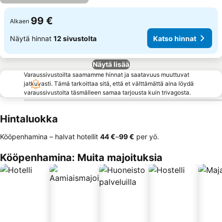
99 €
Alkaen
Näytä hinnat
12 sivustolta
Katso hinnat
Näytä lisää
Varaussivustoilta saamamme hinnat ja saatavuus muuttuvat
jatkuvasti. Tämä tarkoittaa sitä, että et välttämättä aina löydä
varaussivustolta täsmälleen samaa tarjousta kuin trivagosta.
Hintaluokka
Kööpenhamina – halvat hotellit
‎44 €
–
‎99 €
per yö.
Kööpenhamina: Muita majoituksia