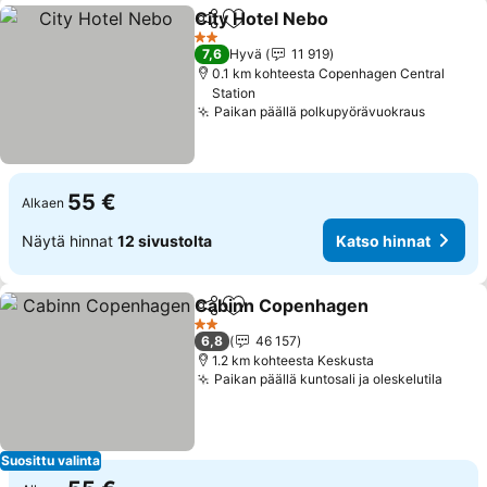
City Hotel Nebo
Jaa
Lisää suosikkeihin
2 Tähtiluokitus
7,6
Hyvä
11 919
0.1 km kohteesta Copenhagen Central
Station
Paikan päällä polkupyörävuokraus
55 €
Alkaen
Näytä hinnat
12 sivustolta
Katso hinnat
Cabinn Copenhagen
Jaa
Lisää suosikkeihin
2 Tähtiluokitus
6,8
46 157
1.2 km kohteesta Keskusta
Paikan päällä kuntosali ja oleskelutila
Suosittu valinta