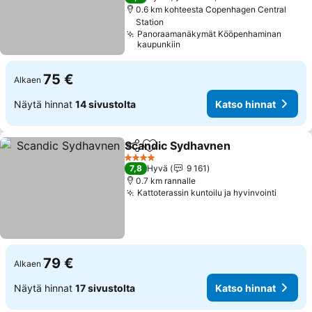
0.6 km kohteesta Copenhagen Central
Station
Panoraamanäkymät Kööpenhaminan
kaupunkiin
75 €
Alkaen
Näytä hinnat
14 sivustolta
Katso hinnat
Scandic Sydhavnen
Jaa
Lisää suosikkeihin
4 Tähtiluokitus
7,8
Hyvä
9 161
0.7 km rannalle
Kattoterassin kuntoilu ja hyvinvointi
79 €
Alkaen
Näytä hinnat
17 sivustolta
Katso hinnat