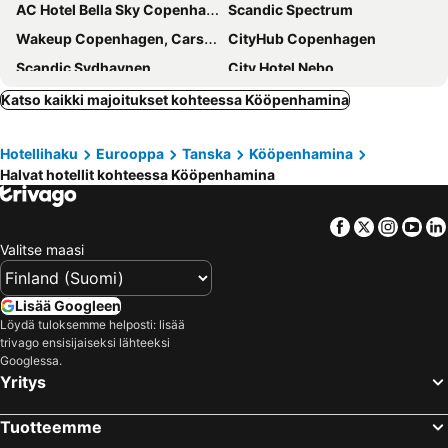
AC Hotel Bella Sky Copenhagen
Scandic Spectrum
Wakeup Copenhagen, Carsten Niebuhrs Gade
CityHub Copenhagen
Scandic Sydhavnen
City Hotel Nebo
Copenhagen Island
Scandic Webers
Katso kaikki majoitukset kohteessa Kööpenhamina
Annex Copenhagen
Copenhagen Go Hotel
Hotellihaku
Eurooppa
Tanska
Kööpenhamina
Hotel Alexandra
Cabinn City
Halvat hotellit kohteessa Kööpenhamina
Scandic Palace Hotel
Scandic Falkoner
Scandic Sluseholmen
Cabinn Metro
Facebook
Twitter
Insta
Yo
The Square
Absalon Hotel
Valitse maasi
Wakeup Copenhagen Borgergade
Hotel Mayfair
Wakeup Copenhagen - Bernstorffsgade
Go Hotel Ansgar
Lisää Googleen
Löydä tuloksemme helposti: lisää
Savoy Hotel
Ascot Hotel
trivago ensisijaiseksi lähteeksi
Scandic Kødbyen
Villa Copenhagen
Googlessa.
Yritys
a&o København Sydhavn
Hotel Axel Guldsmeden
a&o København Nørrebro
Cabinn Scandinavia
Tuotteemme
Hotel Copenhagen
Crowne Plaza Copenhagen Towers by IHG