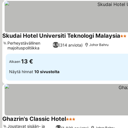
Skudai Hotel Universiti Teknologi Malaysia
2 T
Perheystävällinen
(314 arviota)
6,5
Johor Bahru
majoituspolitiikka
Katso hinnat
13 €
Alkaen
Näytä hinnat
10 sivustolta
Ghazrin's Classic Hotel
3 Tähtiluokitus
Katso hinnat
Joustavat sisään- ja
6,7
Johor Bahru