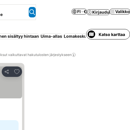
FI · €
Valikko
Kirjaudu
ne
Katso karttaa
en sisältyy hintaan
Uima-allas
Lomakeskus
Ranta
Huoneisto pal
ksut vaikuttavat hakutulosten järjestykseen
Lisää suosikkeihin
Jaa