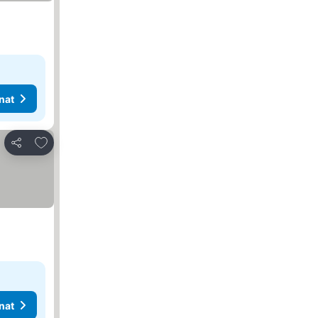
nat
Lisää suosikkeihin
Jaa
nat