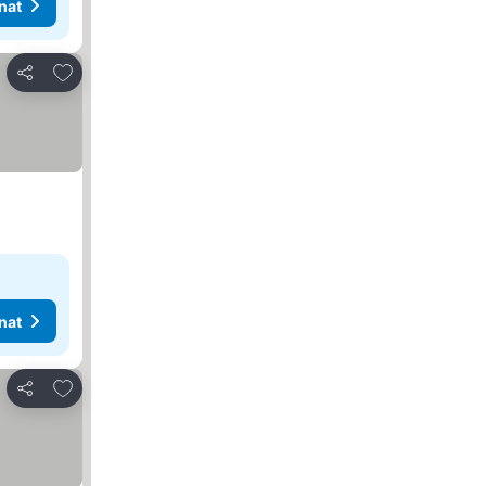
nat
Lisää suosikkeihin
Jaa
nat
Lisää suosikkeihin
Jaa