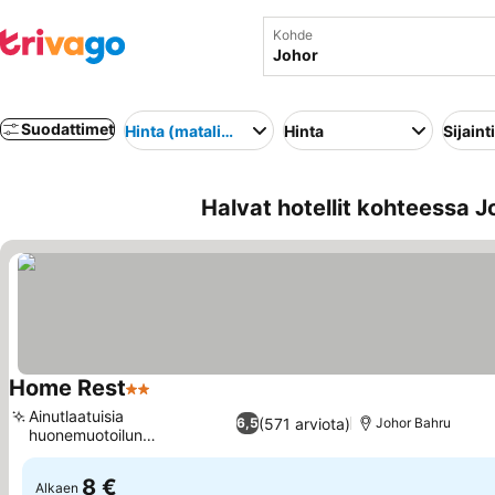
Kohde
Suodattimet
Hinta (matalimmasta korkeimpaan)
Hinta
Sijainti
Halvat hotellit kohteessa J
Home Rest
2 Tähtiluokitus
Katso hinnat
Ainutlaatuisia
(571 arviota)
6,5
Johor Bahru
huonemuotoilun
Katso hinnat
yksityiskohtia
8 €
Alkaen