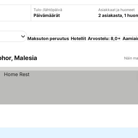
Tulo-/lähtöpäivä
Asiakkaat ja huoneet
Päivämäärät
2 asiakasta, 1 huo
Maksuton peruutus
Hotellit
Arvostelu: 8,0+
Aamiain
ohor, Malesia
Näin ma