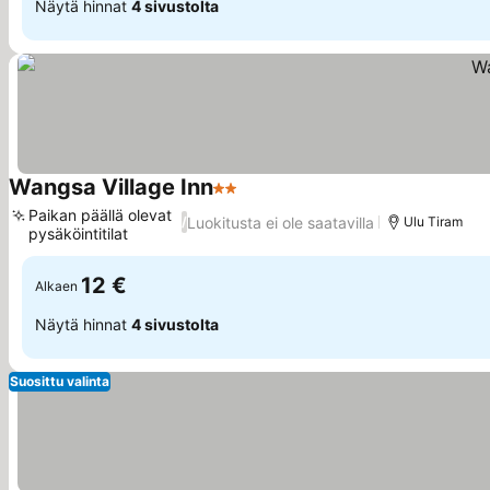
Näytä hinnat
4 sivustolta
Wangsa Village Inn
2 Tähtiluokitus
Katso hinnat
Paikan päällä olevat
Luokitusta ei ole saatavilla
/
Ulu Tiram
pysäköintitilat
Katso hinnat
12 €
Alkaen
Näytä hinnat
4 sivustolta
Suosittu valinta