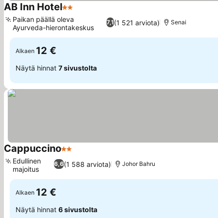
AB Inn Hotel
2 Tähtiluokitus
Katso hinnat
Paikan päällä oleva
(1 521 arviota)
7,1
Senai
Ayurveda-hierontakeskus
Katso hinnat
12 €
Alkaen
Näytä hinnat
7 sivustolta
Cappuccino
2 Tähtiluokitus
Katso hinnat
Edullinen
(1 588 arviota)
6,6
Johor Bahru
majoitus
Katso hinnat
12 €
Alkaen
Näytä hinnat
6 sivustolta