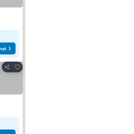
nat
Lisää suosikkeihin
Jaa