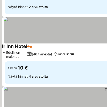
Näytä hinnat
2 sivustolta
Ir Inn Hotel
2 Tähtiluokitus
Katso hinnat
Edullinen
(407 arviota)
6,6
Johor Bahru
majoitus
Katso hinnat
10 €
Alkaen
Näytä hinnat
4 sivustolta