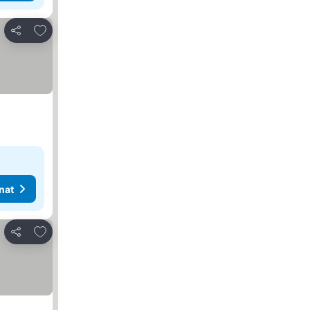
Lisää suosikkeihin
Jaa
nat
Lisää suosikkeihin
Jaa