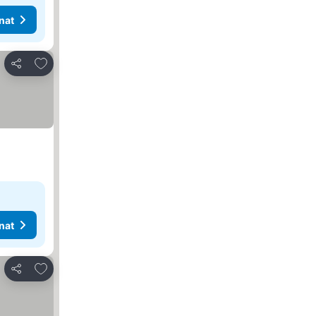
nat
Lisää suosikkeihin
Jaa
nat
Lisää suosikkeihin
Jaa