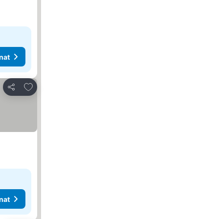
nat
Lisää suosikkeihin
Jaa
nat