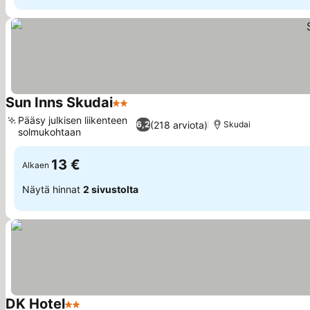
Sun Inns Skudai
2 Tähtiluokitus
Katso hinnat
Pääsy julkisen liikenteen
(218 arviota)
6,2
Skudai
solmukohtaan
Katso hinnat
13 €
Alkaen
Näytä hinnat
2 sivustolta
DK Hotel