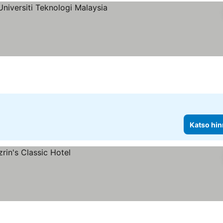
ähtiluokitus
Katso hinnat
Katso hin