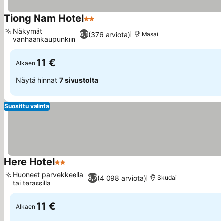
Tiong Nam Hotel
2 Tähtiluokitus
Katso hinnat
Näkymät
(376 arviota)
6,1
Masai
vanhaankaupunkiin
Katso hinnat
11 €
Alkaen
Näytä hinnat
7 sivustolta
Suosittu valinta
Here Hotel
2 Tähtiluokitus
Katso hinnat
Huoneet parvekkeella
(4 098 arviota)
6,7
Skudai
tai terassilla
Katso hinnat
11 €
Alkaen