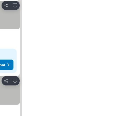
Lisää suosikkeihin
Jaa
nat
Lisää suosikkeihin
Jaa