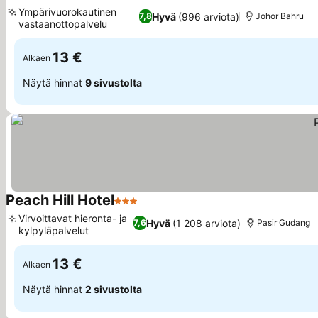
2 Tähtiluokitus
Katso hinnat
Ympärivuorokautinen
Hyvä
(996 arviota)
7,8
Johor Bahru
vastaanottopalvelu
Katso hinnat
13 €
Alkaen
Näytä hinnat
9 sivustolta
Peach Hill Hotel
3 Tähtiluokitus
Katso hinnat
Virvoittavat hieronta- ja
Hyvä
(1 208 arviota)
7,6
Pasir Gudang
kylpyläpalvelut
Katso hinnat
13 €
Alkaen
Näytä hinnat
2 sivustolta