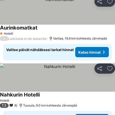
Jaa
Li
Aurinkomatkat
Hotelli
1 Tähtiluokitus
/
Vantaa, 19.6 km kohteesta Järvenpää
Luokitusta ei ole saatavilla
Valitse päivät nähdäksesi tarkat hinnat
Katso hinnat
Jaa
Li
Nahkurin Hotelli
Hotelli
7,2
8
Tuusula, 9.0 km kohteesta Järvenpää