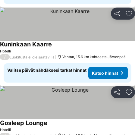
Jaa
Li
Kuninkaan Kaarre
Hotelli
/
Vantaa, 15.6 km kohteesta Järvenpää
Luokitusta ei ole saatavilla
Valitse päivät nähdäksesi tarkat hinnat
Katso hinnat
Jaa
Li
Gosleep Lounge
Hotelli