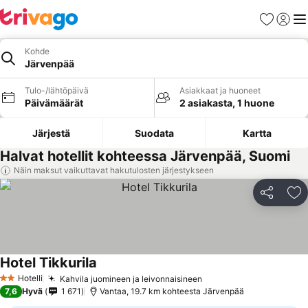
Suosikit
Kirjaud
Val
Kohde
Järvenpää
Tulo-/lähtöpäivä
Asiakkaat ja huoneet
Päivämäärät
2 asiakasta, 1 huone
Järjestä
Suodata
Kartta
Halvat hotellit kohteessa Järvenpää, Suomi
Näin maksut vaikuttavat hakutulosten järjestykseen
Jaa
Li
Hotel Tikkurila
Hotelli
Kahvila juomineen ja leivonnaisineen
2 Tähtiluokitus
7,6
Hyvä
1 671
Vantaa, 19.7 km kohteesta Järvenpää