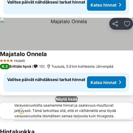
Valitse päivät nähdäksesi tarkat hinnat
Katso hinnat
Jaa
Li
Majatalo Onnela
Hotelli
4 Tähtiluokitus
8,3
Erittäin hyvä
10
Tuusula, 5.9 km kohteesta Järvenpää
Valitse päivät nähdäksesi tarkat hinnat
Katso hinnat
Näytä lisää
Varaussivustoilta saamamme hinnat ja saatavuus muuttuvat
jatkuvasti. Tämä tarkoittaa sitä, että et välttämättä aina löydä
varaussivustolta täsmälleen samaa tarjousta kuin trivagosta.
Hintaluokka