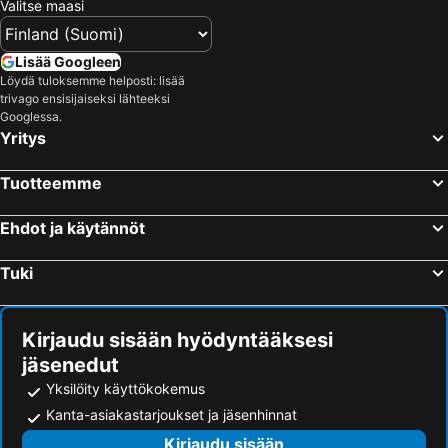
Valitse maasi
Lisää Googleen
Löydä tuloksemme helposti: lisää
trivago ensisijaiseksi lähteeksi
Googlessa.
Yritys
Tuotteemme
Ehdot ja käytännöt
Tuki
Kirjaudu sisään hyödyntääksesi
jäsenedut
Yksilöity käyttökokemus
Kanta-asiakastarjoukset ja jäsenhinnat
Kirjaudu sisään