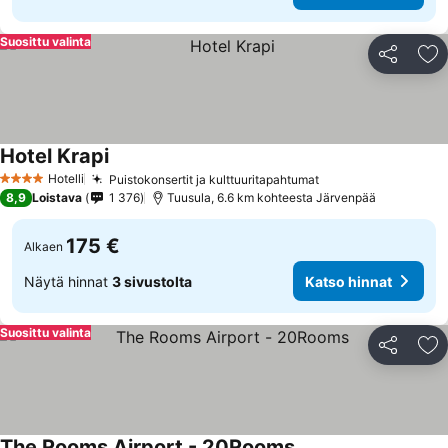
Suosittu valinta
Jaa
Li
Hotel Krapi
Hotelli
Puistokonsertit ja kulttuuritapahtumat
4 Tähtiluokitus
8,9
Loistava
1 376
Tuusula, 6.6 km kohteesta Järvenpää
175 €
Alkaen
Näytä hinnat
3 sivustolta
Katso hinnat
Suosittu valinta
Jaa
Li
The Rooms Airport - 20Rooms