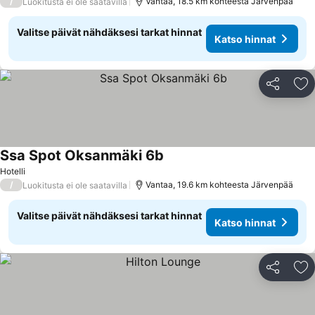
/
Vantaa, 18.5 km kohteesta Järvenpää
Luokitusta ei ole saatavilla
Valitse päivät nähdäksesi tarkat hinnat
Katso hinnat
Jaa
Li
Ssa Spot Oksanmäki 6b
Hotelli
/
Vantaa, 19.6 km kohteesta Järvenpää
Luokitusta ei ole saatavilla
Valitse päivät nähdäksesi tarkat hinnat
Katso hinnat
Jaa
Li