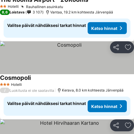
Hotelli
Rauhallinen asuinkatu
2 Tähtiluokitus
8,6
Loistava
3 107
Vantaa, 19.2 km kohteesta Järvenpää
Valitse päivät nähdäksesi tarkat hinnat
Katso hinnat
Jaa
Li
Cosmopoli
Hotelli
3 Tähtiluokitus
/
Kerava, 8.0 km kohteesta Järvenpää
Luokitusta ei ole saatavilla
Valitse päivät nähdäksesi tarkat hinnat
Katso hinnat
Jaa
Li