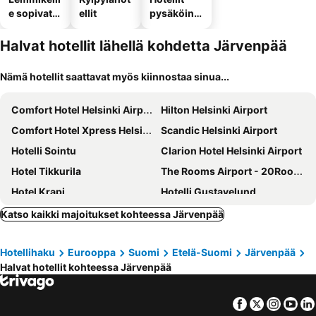
e sopivat
ellit
pysäköinni
hotellit
llä
Halvat hotellit lähellä kohdetta Järvenpää
Nämä hotellit saattavat myös kiinnostaa sinua...
Comfort Hotel Helsinki Airport
Hilton Helsinki Airport
Comfort Hotel Xpress Helsinki Airport Terminal
Scandic Helsinki Airport
Hotelli Sointu
Clarion Hotel Helsinki Airport
Hotel Tikkurila
The Rooms Airport - 20Rooms
Hotel Krapi
Hotelli Gustavelund
Hotelli Kerava
Glo Airport - Non Refundable Room
Katso kaikki majoitukset kohteessa Järvenpää
Hotellihaku
Eurooppa
Suomi
Etelä-Suomi
Järvenpää
Halvat hotellit kohteessa Järvenpää
Facebook
Twitter
Insta
Yo