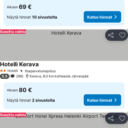
69 €
Alkaen
Näytä hinnat
10 sivustolta
Katso hinnat
Suosittu valinta
Jaa
Li
Hotelli Kerava
Hotelli
Itsepalvelumajoitus
2 Tähtiluokitus
5,5
296
Kerava, 8.0 km kohteesta Järvenpää
80 €
Alkaen
Näytä hinnat
2 sivustolta
Katso hinnat
Suosittu valinta
Jaa
Li