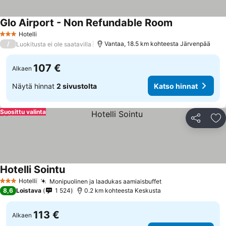
Glo Airport - Non Refundable Room
Hotelli
3 Tähtiluokitus
/
Vantaa, 18.5 km kohteesta Järvenpää
Luokitusta ei ole saatavilla
107 €
Alkaen
Näytä hinnat
2 sivustolta
Katso hinnat
Suosittu valinta
Jaa
Li
Hotelli Sointu
Hotelli
Monipuolinen ja laadukas aamiaisbuffet
3 Tähtiluokitus
8,6
Loistava
1 524
0.2 km kohteesta Keskusta
113 €
Alkaen