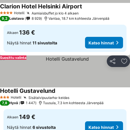
Clarion Hotel Helsinki Airport
Hotelli
Aamiaisbuffet jo klo 4 alkaen
4 Tähtiluokitus
9,2
Loistava
8 929
Vantaa, 18.7 km kohteesta Järvenpää
136 €
Alkaen
Näytä hinnat
11 sivustolta
Katso hinnat
Suosittu valinta
Jaa
Li
Hotelli Gustavelund
Hotelli
Sisätalvipuutarha-keidas
3 Tähtiluokitus
7,8
Hyvä
1 447
Tuusula, 7.3 km kohteesta Järvenpää
149 €
Alkaen
Näytä hinnat
6 sivustolta
Katso hinnat