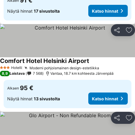
91 €
Alkaen
Näytä hinnat
17 sivustolta
Katso hinnat
Jaa
Li
Comfort Hotel Helsinki Airport
Hotelli
Moderni pohjoismainen design-estetiikka
3 Tähtiluokitus
8,9
Loistava
7 568
Vantaa, 18.7 km kohteesta Järvenpää
95 €
Alkaen
Näytä hinnat
13 sivustolta
Katso hinnat
Jaa
Li