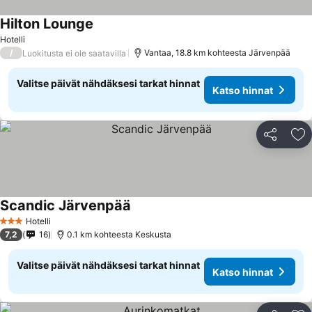
Hilton Lounge
Hotelli
/
Vantaa, 18.8 km kohteesta Järvenpää
Luokitusta ei ole saatavilla
Valitse päivät nähdäksesi tarkat hinnat
Katso hinnat
Jaa
Li
Scandic Järvenpää
Hotelli
3 Tähtiluokitus
7,2
16
0.1 km kohteesta Keskusta
Valitse päivät nähdäksesi tarkat hinnat
Katso hinnat