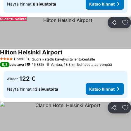
Näytä hinnat
8 sivustolta
Katso hinnat
Suosittu valinta
Jaa
Li
Hilton Helsinki Airport
Hotelli
Suora katettu kävelysilta lentokentälle
4 Tähtiluokitus
8,8
Loistava
15 885
Vantaa, 18.8 km kohteesta Järvenpää
122 €
Alkaen
Näytä hinnat
13 sivustolta
Katso hinnat
Jaa
Li