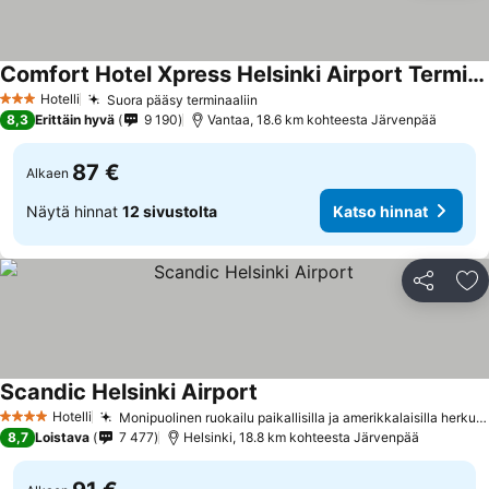
Comfort Hotel Xpress Helsinki Airport Terminal
Hotelli
Suora pääsy terminaaliin
3 Tähtiluokitus
8,3
Erittäin hyvä
9 190
Vantaa, 18.6 km kohteesta Järvenpää
87 €
Alkaen
Näytä hinnat
12 sivustolta
Katso hinnat
Jaa
Li
Scandic Helsinki Airport
Hotelli
Monipuolinen ruokailu paikallisilla ja amerikkalaisilla herkuilla
4 Tähtiluokitus
8,7
Loistava
7 477
Helsinki, 18.8 km kohteesta Järvenpää