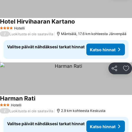
Hotel Hirvihaaran Kartano
Hotelli
4 Tähtiluokitus
/
Mäntsälä, 17.6 km kohteesta Järvenpää
Luokitusta ei ole saatavilla
Valitse päivät nähdäksesi tarkat hinnat
Katso hinnat
Jaa
Li
Harman Rati
Hotelli
3 Tähtiluokitus
/
2.9 km kohteesta Keskusta
Luokitusta ei ole saatavilla
Valitse päivät nähdäksesi tarkat hinnat
Katso hinnat