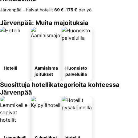
Järvenpää – halvat hotellit
‎69 €
–
‎175 €
per yö.
Järvenpää: Muita majoituksia
Hotelli
Aamiaisma
Huoneisto
joitukset
palveluilla
Suosittuja hotellikategorioita kohteessa
Järvenpää
Lemmikeill
Kylpylähot
Hotellit