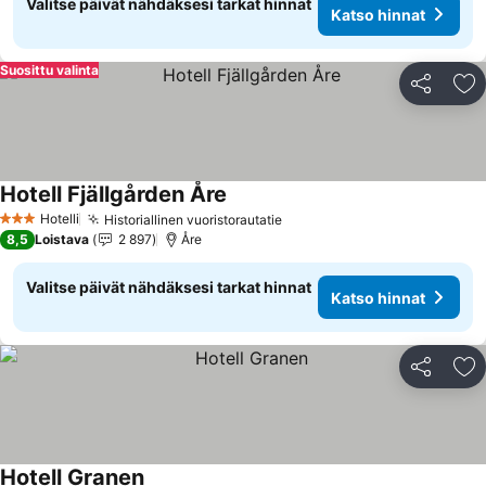
Valitse päivät nähdäksesi tarkat hinnat
Katso hinnat
Suosittu valinta
Jaa
Li
Hotell Fjällgården Åre
Katso hinnat
Hotelli
Historiallinen vuoristorautatie
Katso hinnat
3 Tähtiluokitus
8,5
Loistava
2 897
Åre
Valitse päivät nähdäksesi tarkat hinnat
Katso hinnat
Jaa
Li
Hotell Granen