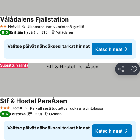
Vålådalens Fjällstation
Katso hinnat
Hotelli
Ulkoporealtaat vuoristonäkymillä
Katso hinnat
2 Tähtiluokitus
8,3
Erittäin hyvä
815
Vålådalen
Valitse päivät nähdäksesi tarkat hinnat
Katso hinnat
Suosittu valinta
Jaa
Li
Stf & Hostel PersÅsen
Katso hinnat
Hotelli
Paikallisesti tuotettua ruokaa ravintolassa
Katso hinnat
3 Tähtiluokitus
8,6
Loistava
299
Oviken
Valitse päivät nähdäksesi tarkat hinnat
Katso hinnat