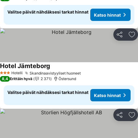
Valitse päivät nähdäksesi tarkat hinnat
Katso hinnat
Jaa
Li
Hotel Jämteborg
Katso hinnat
Hotelli
Skandinaavistyyliset huoneet
Katso hinnat
3 Tähtiluokitus
8,4
Erittäin hyvä
2 371
Östersund
Valitse päivät nähdäksesi tarkat hinnat
Katso hinnat
Jaa
Li