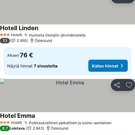
Jaa
Li
Hotell Linden
Katso hinnat
Hotelli
Huoneita Storsjön-järvinäköalalla
Katso hinnat
3 Tähtiluokitus
7,1
2 950
Östersund
76 €
Alkaen
Näytä hinnat
7 sivustolta
Katso hinnat
Jaa
Li
Hotel Emma
Katso hinnat
Hotelli
Poikkeuksellinen paikallinen ja luomu-aamiainen
Katso hinn
3 Tähtiluokitus
8,7
Loistava
2 943
Östersund