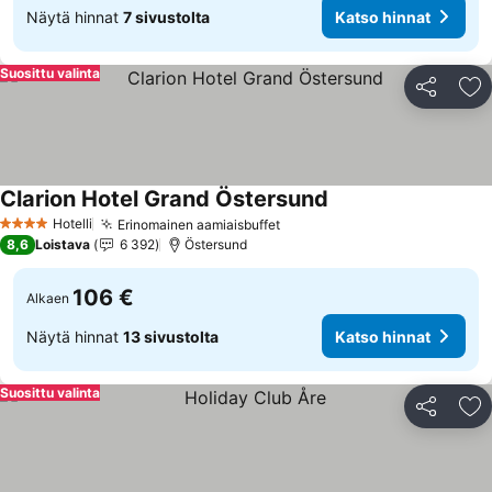
Näytä hinnat
7 sivustolta
Katso hinnat
Suosittu valinta
Jaa
Li
Clarion Hotel Grand Östersund
Katso hinnat
Hotelli
Erinomainen aamiaisbuffet
Katso hinnat
4 Tähtiluokitus
8,6
Loistava
6 392
Östersund
106 €
Alkaen
Näytä hinnat
13 sivustolta
Katso hinnat
Suosittu valinta
Jaa
Li