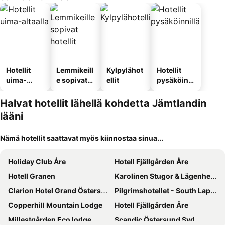
Hotellit
Lemmikeill
Kylpylähot
Hotellit
uima-
e sopivat
ellit
pysäköinni
altaalla
hotellit
llä
Halvat hotellit lähellä kohdetta Jämtlandin
lääni
Nämä hotellit saattavat myös kiinnostaa sinua...
Holiday Club Åre
Hotell Fjällgården Åre
Hotell Granen
Karolinen Stugor & Lägenheter
Clarion Hotel Grand Östersund
Pilgrimshotellet - South Lapland
Copperhill Mountain Lodge
Hotell Fjällgården Åre
Millestgården Eco lodge
Scandic Östersund Syd