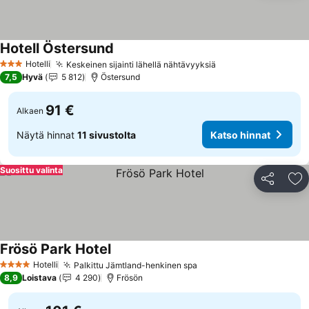
Hotell Östersund
Katso hinnat
Hotelli
Keskeinen sijainti lähellä nähtävyyksiä
Katso hinnat
3 Tähtiluokitus
7,5
Hyvä
5 812
Östersund
91 €
Alkaen
Näytä hinnat
11 sivustolta
Katso hinnat
Suosittu valinta
Jaa
Li
Frösö Park Hotel
Katso hinnat
Hotelli
Palkittu Jämtland-henkinen spa
Katso hinnat
4 Tähtiluokitus
8,9
Loistava
4 290
Frösön