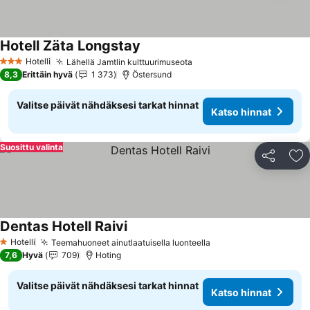
Hotell Zäta Longstay
Katso hinnat
Hotelli
Lähellä Jamtlin kulttuurimuseota
Katso hinnat
3 Tähtiluokitus
8,3
Erittäin hyvä
1 373
Östersund
Valitse päivät nähdäksesi tarkat hinnat
Katso hinnat
Suosittu valinta
Jaa
Li
Dentas Hotell Raivi
Katso hinnat
Hotelli
Teemahuoneet ainutlaatuisella luonteella
Katso hinnat
1 Tähtiluokitus
7,6
Hyvä
709
Hoting
Valitse päivät nähdäksesi tarkat hinnat
Katso hinnat