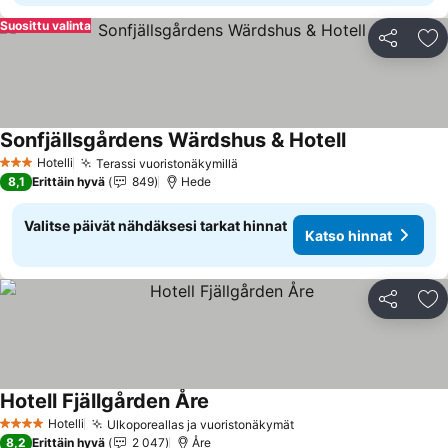
Suosittu valinta
Jaa
Li
Sonfjällsgårdens Wärdshus & Hotell
Katso hinnat
Hotelli
Terassi vuoristonäkymillä
Katso hinnat
3 Tähtiluokitus
8,1
Erittäin hyvä
849
Hede
Valitse päivät nähdäksesi tarkat hinnat
Katso hinnat
Jaa
Li
Hotell Fjällgården Åre
Katso hinnat
Hotelli
Ulkoporeallas ja vuoristonäkymät
Katso hinnat
4 Tähtiluokitus
8,2
Erittäin hyvä
2 047
Åre