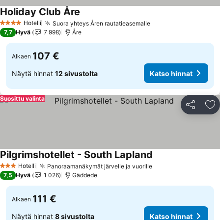
Holiday Club Åre
Katso hinnat
Hotelli
Suora yhteys Åren rautatieasemalle
Katso hinnat
4 Tähtiluokitus
7,7
Hyvä
7 998
Åre
107 €
Alkaen
Näytä hinnat
12 sivustolta
Katso hinnat
Suosittu valinta
Jaa
Li
Pilgrimshotellet - South Lapland
Katso hinnat
Hotelli
Panoraamanäkymät järvelle ja vuorille
Katso hinnat
3 Tähtiluokitus
7,5
Hyvä
1 026
Gäddede
111 €
Alkaen
Näytä hinnat
8 sivustolta
Katso hinnat