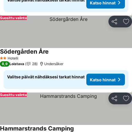
Katso hinnat
Suosittu valinta
Jaa
Li
Södergården Åre
Katso hinnat
Hotelli
2 Tähtiluokitus
8,9
Loistava
28
Undersåker
Valitse päivät nähdäksesi tarkat hinnat
Katso hinnat
Suosittu valinta
Jaa
Li
Hammarstrands Camping
Katso hinnat