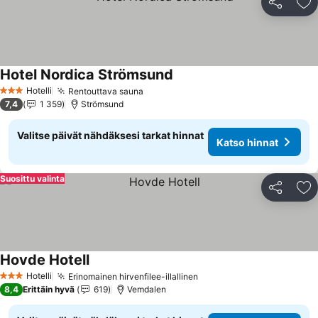
Jaa
Li
Hotel Nordica Strömsund
Katso hinnat
Hotelli
Rentouttava sauna
Katso hinnat
3 Tähtiluokitus
7,4
1 359
Strömsund
Valitse päivät nähdäksesi tarkat hinnat
Katso hinnat
Suosittu valinta
Jaa
Li
Hovde Hotell
Katso hinnat
Hotelli
Erinomainen hirvenfilee-illallinen
Katso hinnat
3 Tähtiluokitus
8,4
Erittäin hyvä
619
Vemdalen