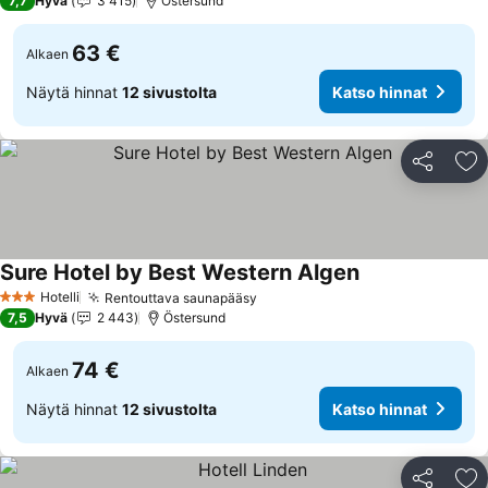
7,7
Hyvä
3 415
Östersund
63 €
Alkaen
Näytä hinnat
12 sivustolta
Katso hinnat
Jaa
Li
Sure Hotel by Best Western Algen
Katso hinnat
Hotelli
Rentouttava saunapääsy
Katso hinnat
3 Tähtiluokitus
7,5
Hyvä
2 443
Östersund
74 €
Alkaen
Näytä hinnat
12 sivustolta
Katso hinnat