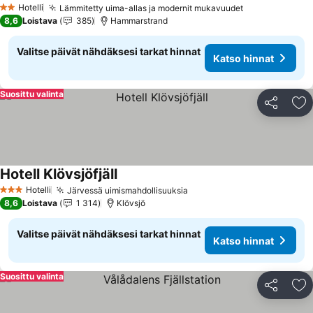
Hotelli
Lämmitetty uima-allas ja modernit mukavuudet
Katso hinnat
2 Tähtiluokitus
8,6
Loistava
385
Hammarstrand
Valitse päivät nähdäksesi tarkat hinnat
Katso hinnat
Suosittu valinta
Jaa
Li
Hotell Klövsjöfjäll
Katso hinnat
Hotelli
Järvessä uimismahdollisuuksia
Katso hinnat
3 Tähtiluokitus
8,6
Loistava
1 314
Klövsjö
Valitse päivät nähdäksesi tarkat hinnat
Katso hinnat
Suosittu valinta
Jaa
Li