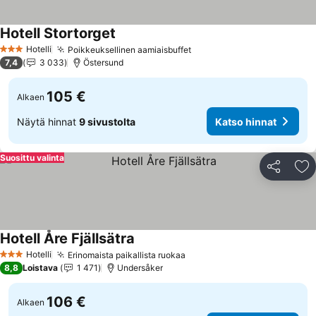
Hotell Stortorget
Katso hinnat
Hotelli
Poikkeuksellinen aamiaisbuffet
Katso hinnat
3 Tähtiluokitus
7,4
3 033
Östersund
105 €
Alkaen
Näytä hinnat
9 sivustolta
Katso hinnat
Suosittu valinta
Jaa
Li
Hotell Åre Fjällsätra
Katso hinnat
Hotelli
Erinomaista paikallista ruokaa
Katso hinnat
3 Tähtiluokitus
8,8
Loistava
1 471
Undersåker
106 €
Alkaen