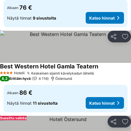
76 €
Alkaen
Näytä hinnat
9 sivustolta
Katso hinnat
Jaa
Li
Best Western Hotel Gamla Teatern
Katso hinnat
Hotelli
Keskeinen sijainti kävelykadun lähellä
Katso hinnat
4 Tähtiluokitus
8,2
Erittäin hyvä
4 116
Östersund
86 €
Alkaen
Näytä hinnat
11 sivustolta
Katso hinnat
Suosittu valinta
Jaa
Li