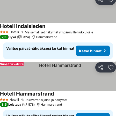
Jaa
Li
Hotell Indalsleden
Katso hinnat
Hotelli
Maisemalliset näkymät ympäröiville kukkuloille
Katso hinna
3 Tähtiluokitus
7,6
Hyvä
324
Hammarstrand
Valitse päivät nähdäksesi tarkat hinnat
Katso hinnat
Suosittu valinta
Jaa
Li
Hotell Hammarstrand
Katso hinnat
Hotelli
Jokivarren sijainti ja näkymät
Katso hinnat
3 Tähtiluokitus
8,5
Loistava
578
Hammarstrand
Valitse päivät nähdäksesi tarkat hinnat