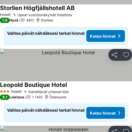
Storlien Högfjällshotell AB
Katso hinnat
Hotelli
Upeat vuoristonäkymät hotellista
Katso hinnat
7,9
Hyvä
487
Storlien
Valitse päivät nähdäksesi tarkat hinnat
Katso hinnat
Jaa
Li
Leopold Boutique Hotel
Katso hinnat
Hotelli
Viehättävät yhteiset tilat
Katso hinnat
3 Tähtiluokitus
9,1
Loistava
1 140
Östersund
Valitse päivät nähdäksesi tarkat hinnat
Katso hinnat