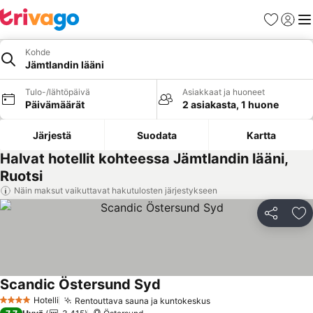
Suosikit
Kirjaud
Val
Kohde
Jämtlandin lääni
Tulo-/lähtöpäivä
Asiakkaat ja huoneet
Päivämäärät
2 asiakasta, 1 huone
Järjestä
Suodata
Kartta
Halvat hotellit kohteessa Jämtlandin lääni,
Ruotsi
Näin maksut vaikuttavat hakutulosten järjestykseen
Jaa
Li
Scandic Östersund Syd
Katso hinnat
Hotelli
Rentouttava sauna ja kuntokeskus
Katso hinnat
4 Tähtiluokitus