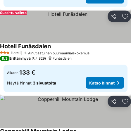
Suosittu valinta
Jaa
Li
Hotell Funäsdalen
Katso hinnat
Hotelli
Ainutlaatuinen puuroaamiaiskokemus
Katso hinnat
3 Tähtiluokitus
8,3
Erittäin hyvä
829
Funäsdalen
133 €
Alkaen
Näytä hinnat
3 sivustolta
Katso hinnat
Jaa
Li