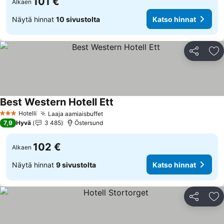
101 €
Alkaen
Näytä hinnat
10 sivustolta
Katso hinnat
Jaa
Li
Best Western Hotell Ett
Katso hinnat
Hotelli
Laaja aamiaisbuffet
Katso hinnat
3 Tähtiluokitus
7,9
Hyvä
3 485
Östersund
102 €
Alkaen
Näytä hinnat
9 sivustolta
Katso hinnat
Jaa
Li