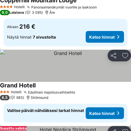
Copperhill Mountain Lodge
Katso hinnat
Hotelli
Panoraamanäkymät vuorille ja laaksoon
Katso hinnat
4 Tähtiluokitus
9,0
Loistava
3 085
Åre
216 €
Alkaen
Näytä hinnat
7 sivustolta
Katso hinnat
Jaa
Li
Grand Hotell
Katso hinnat
Hotelli
Edullinen majoitusvaihtoehto
Katso hinnat
3 Tähtiluokitus
6,5
683
Strömsund
Valitse päivät nähdäksesi tarkat hinnat
Katso hinnat
Suosittu valinta