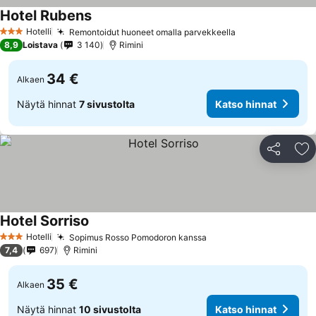
Hotel Rubens
Hotelli
Remontoidut huoneet omalla parvekkeella
3 Tähtiluokitus
8,9
Loistava
3 140
Rimini
34 €
Alkaen
Näytä hinnat
7 sivustolta
Katso hinnat
Jaa
Li
Hotel Sorriso
Hotelli
Sopimus Rosso Pomodoron kanssa
3 Tähtiluokitus
7,4
697
Rimini
35 €
Alkaen
Näytä hinnat
10 sivustolta
Katso hinnat