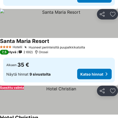
Jaa
Li
Santa Maria Resort
Hotelli
Huoneet perinteisillä puupalkkikatoilla
4 Tähtiluokitus
7,5
Hyvä
2 692
Orosei
35 €
Alkaen
Näytä hinnat
9 sivustolta
Katso hinnat
Suosittu valinta
Jaa
Li
Hotel Christian