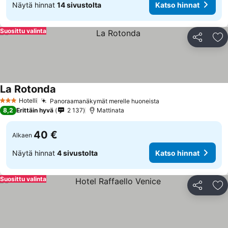
Näytä hinnat
14 sivustolta
Katso hinnat
Suosittu valinta
Jaa
Li
La Rotonda
Hotelli
Panoraamanäkymät merelle huoneista
3 Tähtiluokitus
8,2
Erittäin hyvä
2 137
Mattinata
40 €
Alkaen
Näytä hinnat
4 sivustolta
Katso hinnat
Suosittu valinta
Jaa
Li