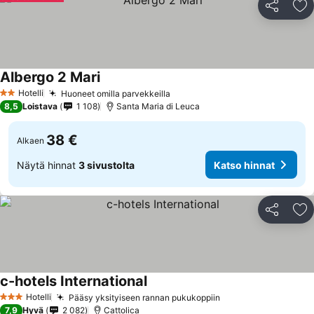
Jaa
Li
Albergo 2 Mari
Hotelli
Huoneet omilla parvekkeilla
2 Tähtiluokitus
8,5
Loistava
1 108
Santa Maria di Leuca
38 €
Alkaen
Näytä hinnat
3 sivustolta
Katso hinnat
Jaa
Li
c-hotels International
Hotelli
Pääsy yksityiseen rannan pukukoppiin
3 Tähtiluokitus
7,9
Hyvä
2 082
Cattolica