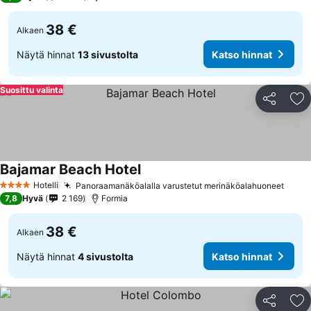
38 €
Alkaen
Näytä hinnat
13 sivustolta
Katso hinnat
Suosittu valinta
Jaa
Li
Bajamar Beach Hotel
Hotelli
Panoraamanäköalalla varustetut merinäköalahuoneet
4 Tähtiluokitus
7,8
Hyvä
2 169
Formia
38 €
Alkaen
Näytä hinnat
4 sivustolta
Katso hinnat
Jaa
Li