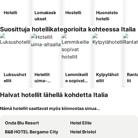
Hotelli
Lomakesk
Hostelli
Huoneisto
ukset
hotelli
Suosittuja hotellikategorioita kohteessa Italia
Luksushot
Hotellit
Lemmikeill
Kylpylähot
Rant
ellit
uima-
e sopivat
ellit
lit
altaalla
hotellit
Halvat hotellit lähellä kohdetta Italia
Nämä hotellit saattavat myös kiinnostaa sinua...
Onda Blu Resort
Hotel Elite
B&B HOTEL Bergamo City
Hotel Bristol