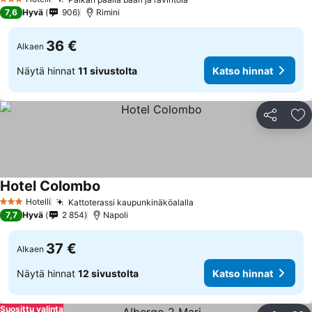
3 Tähtiluokitus
7,6
Hyvä
906
Rimini
36 €
Alkaen
Näytä hinnat
11 sivustolta
Katso hinnat
Jaa
Li
Hotel Colombo
Hotelli
Kattoterassi kaupunkinäköalalla
3 Tähtiluokitus
7,7
Hyvä
2 854
Napoli
37 €
Alkaen
Näytä hinnat
12 sivustolta
Katso hinnat
Suosittu valinta