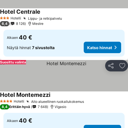
Hotel Centrale
Hotelli
Lippu- ja retkipalvelu
3 Tähtiluokitus
6,4
8 126
Mestre
40 €
Alkaen
Näytä hinnat
7 sivustolta
Katso hinnat
Suosittu valinta
Jaa
Li
Hotel Montemezzi
Hotelli
Aito alueellinen ruokailukokemus
4 Tähtiluokitus
8,4
Erittäin hyvä
7 648
Vigasio
40 €
Alkaen