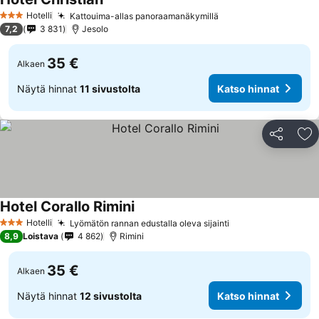
Hotelli
Kattouima-allas panoraamanäkymillä
3 Tähtiluokitus
7,2
3 831
Jesolo
35 €
Alkaen
Näytä hinnat
11 sivustolta
Katso hinnat
Jaa
Li
Hotel Corallo Rimini
Hotelli
Lyömätön rannan edustalla oleva sijainti
3 Tähtiluokitus
8,9
Loistava
4 862
Rimini
35 €
Alkaen
Näytä hinnat
12 sivustolta
Katso hinnat