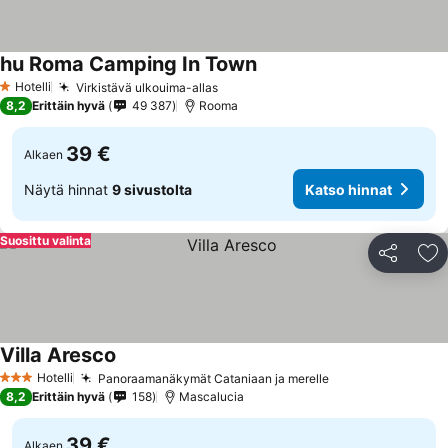
hu Roma Camping In Town
Hotelli
Virkistävä ulkouima-allas
1 Tähtiluokitus
8,2
Erittäin hyvä
49 387
Rooma
39 €
Alkaen
Näytä hinnat
9 sivustolta
Katso hinnat
Suosittu valinta
Jaa
Li
Villa Aresco
Hotelli
Panoraamanäkymät Cataniaan ja merelle
3 Tähtiluokitus
8,2
Erittäin hyvä
158
Mascalucia
39 €
Alkaen