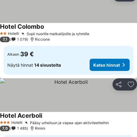
Hotel Colombo
Hotelli
Sopii nuorille matkailijoille ja ryhmille
2 Tähtiluokitus
7,1
1 079
Riccione
39 €
Alkaen
Näytä hinnat
14 sivustolta
Katso hinnat
Jaa
Li
Hotel Acerboli
Hotelli
Pääsy urheiluun ja vapaa-ajan aktiviteetteihin
3 Tähtiluokitus
7,0
1 485
Rimini