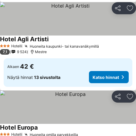
Jaa
Li
Hotel Agli Artisti
Hotelli
Huoneita kaupunki- tai kanavanäkymillä
3 Tähtiluokitus
7,1
9 524
Mestre
42 €
Alkaen
Näytä hinnat
13 sivustolta
Katso hinnat
Jaa
Li
Hotel Europa
Hotelli
Huoneita omilla parvekkeilla