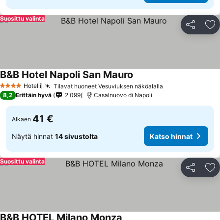
Suosittu valinta
Jaa
Li
B&B Hotel Napoli San Mauro
Hotelli
Tilavat huoneet Vesuviuksen näköalalla
4 Tähtiluokitus
8,2
Erittäin hyvä
2 099
Casalnuovo di Napoli
41 €
Alkaen
Näytä hinnat
14 sivustolta
Katso hinnat
Suosittu valinta
Jaa
Li
B&B HOTEL Milano Monza