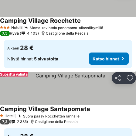
Camping Village Rocchette
Hotelli
Mama-ravintola panoraama-allasnäkymillä
3 Tähtiluokitus
7,5
Hyvä
4 403
Castiglione della Pescaia
28 €
Alkaen
Näytä hinnat
5 sivustolta
Katso hinnat
Suosittu valinta
Jaa
Li
Camping Village Santapomata
Hotelli
Suora pääsy Rocchetten rannalle
1 Tähtiluokitus
7,3
2 385
Castiglione della Pescaia