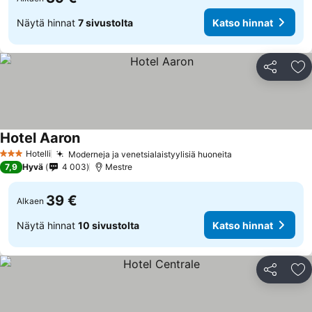
Näytä hinnat
7 sivustolta
Katso hinnat
Jaa
Li
Hotel Aaron
Hotelli
Moderneja ja venetsialaistyylisiä huoneita
3 Tähtiluokitus
7,9
Hyvä
4 003
Mestre
39 €
Alkaen
Näytä hinnat
10 sivustolta
Katso hinnat
Jaa
Li