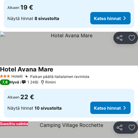
19 €
Alkaen
Näytä hinnat
8 sivustolta
Katso hinnat
Jaa
Li
Hotel Avana Mare
Hotelli
Paikan päällä italialainen ravintola
3 Tähtiluokitus
7,8
Hyvä
1 248
Rimini
22 €
Alkaen
Näytä hinnat
10 sivustolta
Katso hinnat
Suosittu valinta
Jaa
Li