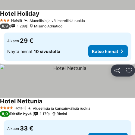
Hotel Holiday
Hotelli
Alueellisia ja välimerellisiä ruokia
3 Tähtiluokitus
6,9
1 289
Misano Adriatico
29 €
Alkaen
Näytä hinnat
10 sivustolta
Katso hinnat
Jaa
Li
Hotel Nettunia
Hotelli
Alueellisia ja kansainvälisiä ruokia
4 Tähtiluokitus
8,0
Erittäin hyvä
1 179
Rimini
33 €
Alkaen