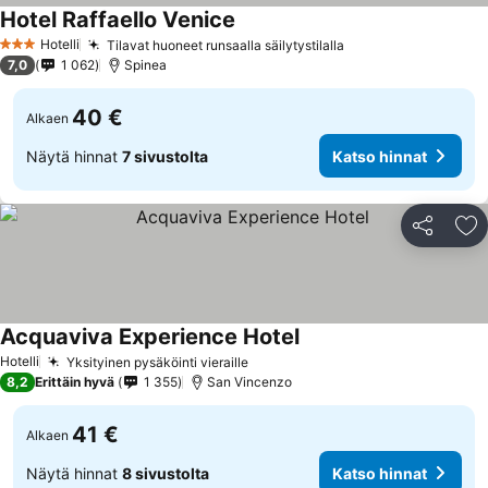
Hotel Raffaello Venice
Hotelli
Tilavat huoneet runsaalla säilytystilalla
3 Tähtiluokitus
7,0
1 062
Spinea
40 €
Alkaen
Näytä hinnat
7 sivustolta
Katso hinnat
Jaa
Li
Acquaviva Experience Hotel
Hotelli
Yksityinen pysäköinti vieraille
8,2
Erittäin hyvä
1 355
San Vincenzo
41 €
Alkaen
Näytä hinnat
8 sivustolta
Katso hinnat