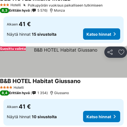
Hotelli
Polkupyörän vuokraus paikalliseen tutkimiseen
3 Tähtiluokitus
8,3
Erittäin hyvä
5 576
Monza
41 €
Alkaen
Näytä hinnat
15 sivustolta
Katso hinnat
Suosittu valinta
Jaa
Li
B&B HOTEL Habitat Giussano
Hotelli
4 Tähtiluokitus
8,4
Erittäin hyvä
1 354
Giussano
41 €
Alkaen
Näytä hinnat
10 sivustolta
Katso hinnat