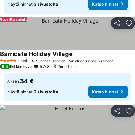
Näytä hinnat
3 sivustolta
Katso hinnat
Suosittu valinta
Jaa
Li
Barricata Holiday Village
Hotelli
Sijaitsee Delta del Pon alueellisessa puistossa
5 Tähtiluokitus
8,4
Erittäin hyvä
5 743
Porto Tolle
34 €
Alkaen
Näytä hinnat
2 sivustolta
Katso hinnat
Jaa
Li