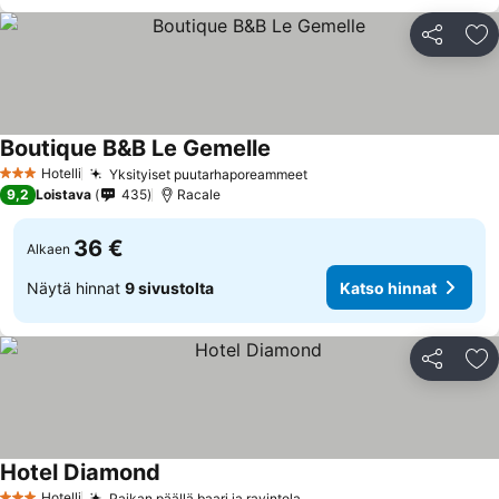
Jaa
Li
Boutique B&B Le Gemelle
Hotelli
Yksityiset puutarhaporeammeet
3 Tähtiluokitus
9,2
Loistava
435
Racale
36 €
Alkaen
Näytä hinnat
9 sivustolta
Katso hinnat
Jaa
Li
Hotel Diamond
Hotelli
Paikan päällä baari ja ravintola