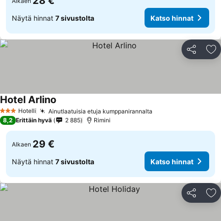
28 €
Alkaen
Näytä hinnat
7 sivustolta
Katso hinnat
Jaa
Li
Hotel Arlino
Hotelli
Ainutlaatuisia etuja kumppanirannalta
3 Tähtiluokitus
8,2
Erittäin hyvä
2 885
Rimini
29 €
Alkaen
Näytä hinnat
7 sivustolta
Katso hinnat
Jaa
Li