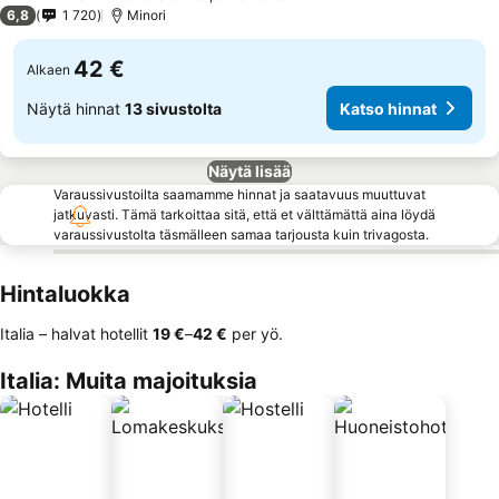
3 Tähtiluokitus
6,8
1 720
Minori
42 €
Alkaen
Näytä hinnat
13 sivustolta
Katso hinnat
Näytä lisää
Varaussivustoilta saamamme hinnat ja saatavuus muuttuvat
jatkuvasti. Tämä tarkoittaa sitä, että et välttämättä aina löydä
varaussivustolta täsmälleen samaa tarjousta kuin trivagosta.
Hintaluokka
Italia – halvat hotellit
‎19 €
–
‎42 €
per yö.
Italia: Muita majoituksia