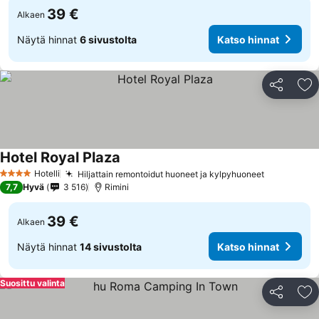
39 €
Alkaen
Näytä hinnat
6 sivustolta
Katso hinnat
Jaa
Li
Hotel Royal Plaza
Hotelli
Hiljattain remontoidut huoneet ja kylpyhuoneet
4 Tähtiluokitus
7,7
Hyvä
3 516
Rimini
39 €
Alkaen
Näytä hinnat
14 sivustolta
Katso hinnat
Suosittu valinta
Jaa
Li