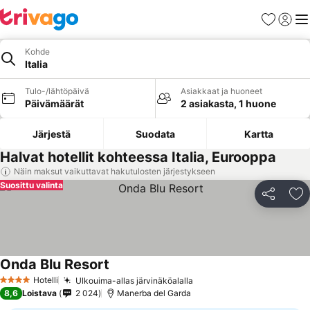
Suosikit
Kirjaud
Val
Kohde
Italia
Tulo-/lähtöpäivä
Asiakkaat ja huoneet
Päivämäärät
2 asiakasta, 1 huone
Järjestä
Suodata
Kartta
Halvat hotellit kohteessa Italia, Eurooppa
Näin maksut vaikuttavat hakutulosten järjestykseen
Suosittu valinta
Jaa
Li
Onda Blu Resort
Hotelli
Ulkouima-allas järvinäköalalla
4 Tähtiluokitus
8,6
Loistava
2 024
Manerba del Garda