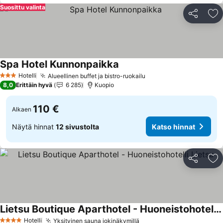
Suosittu valinta
Jaa
Li
Spa Hotel Kunnonpaikka
Hotelli
Alueellinen buffet ja bistro-ruokailu
3 Tähtiluokitus
8,0
Erittäin hyvä
6 285
Kuopio
110 €
Alkaen
Näytä hinnat
12 sivustolta
Katso hinnat
Jaa
Li
Lietsu Boutique Aparthotel - Huoneistohotelli Lietsu
Hotelli
Yksityinen sauna jokinäkymillä