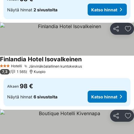
Näytä hinnat
2 sivustolta
Katso hinnat
Jaa
Li
Finlandia Hotel Isovalkeinen
Hotelli
Järvinäköalallinen kuntokeskus
3 Tähtiluokitus
7,3
1 565
Kuopio
98 €
Alkaen
Näytä hinnat
6 sivustolta
Katso hinnat
Jaa
Li