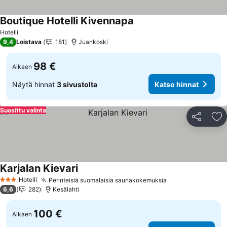
Boutique Hotelli Kivennapa
Hotelli
9,4
Loistava
181
Juankoski
98 €
Alkaen
Näytä hinnat
3 sivustolta
Katso hinnat
Suosittu valinta
Jaa
Li
Karjalan Kievari
Hotelli
Perinteisiä suomalaisia saunakokemuksia
3 Tähtiluokitus
6,6
282
Kesälahti
100 €
Alkaen