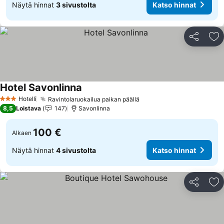
Näytä hinnat
3 sivustolta
Katso hinnat
Jaa
Li
Hotel Savonlinna
Hotelli
Ravintolaruokailua paikan päällä
3 Tähtiluokitus
8,5
Loistava
147
Savonlinna
100 €
Alkaen
Näytä hinnat
4 sivustolta
Katso hinnat
Jaa
Li