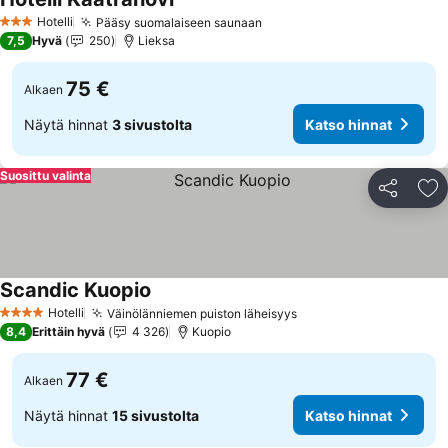
Hotelli
Pääsy suomalaiseen saunaan
3 Tähtiluokitus
7,5
Hyvä
250
Lieksa
75 €
Alkaen
Näytä hinnat
3 sivustolta
Katso hinnat
Suosittu valinta
Jaa
Li
Scandic Kuopio
Hotelli
Väinölänniemen puiston läheisyys
4 Tähtiluokitus
8,4
Erittäin hyvä
4 326
Kuopio
77 €
Alkaen
Näytä hinnat
15 sivustolta
Katso hinnat