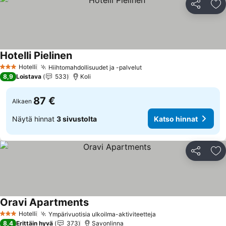
Jaa
Li
Hotelli Pielinen
Hotelli
Hiihtomahdollisuudet ja -palvelut
3 Tähtiluokitus
8,9
Loistava
533
Koli
87 €
Alkaen
Näytä hinnat
3 sivustolta
Katso hinnat
Jaa
Li
Oravi Apartments
Hotelli
Ympärivuotisia ulkoilma-aktiviteetteja
3 Tähtiluokitus
8,4
Erittäin hyvä
373
Savonlinna