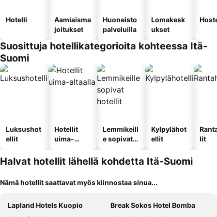
Hotelli
Aamiaisma
Huoneisto
Lomakesk
Hoste
joitukset
palveluilla
ukset
Suosittuja hotellikategorioita kohteessa Itä-
Suomi
Luksushot
Hotellit
Lemmikeill
Kylpylähot
Rant
ellit
uima-
e sopivat
ellit
lit
altaalla
hotellit
Halvat hotellit lähellä kohdetta Itä-Suomi
Nämä hotellit saattavat myös kiinnostaa sinua...
Lapland Hotels Kuopio
Break Sokos Hotel Bomba