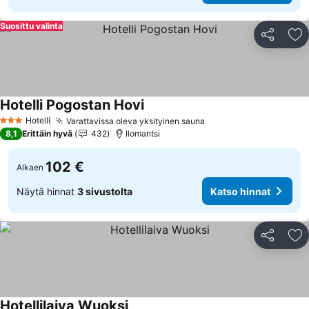
Suosittu valinta
Jaa
Li
Hotelli Pogostan Hovi
Hotelli
Varattavissa oleva yksityinen sauna
3 Tähtiluokitus
8,1
Erittäin hyvä
432
Ilomantsi
102 €
Alkaen
Näytä hinnat
3 sivustolta
Katso hinnat
Jaa
Li
Hotellilaiva Wuoksi