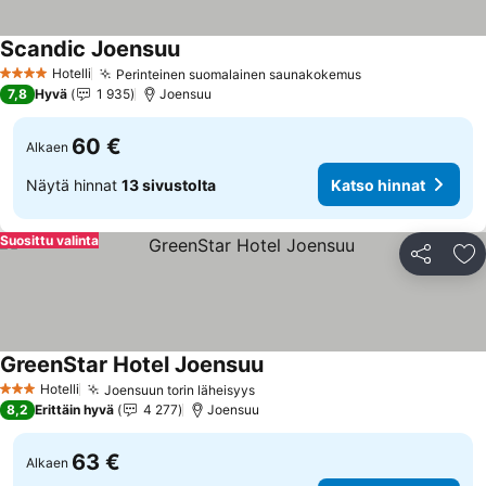
Scandic Joensuu
Hotelli
Perinteinen suomalainen saunakokemus
4 Tähtiluokitus
7,8
Hyvä
1 935
Joensuu
60 €
Alkaen
Näytä hinnat
13 sivustolta
Katso hinnat
Suosittu valinta
Jaa
Li
GreenStar Hotel Joensuu
Hotelli
Joensuun torin läheisyys
3 Tähtiluokitus
8,2
Erittäin hyvä
4 277
Joensuu
63 €
Alkaen