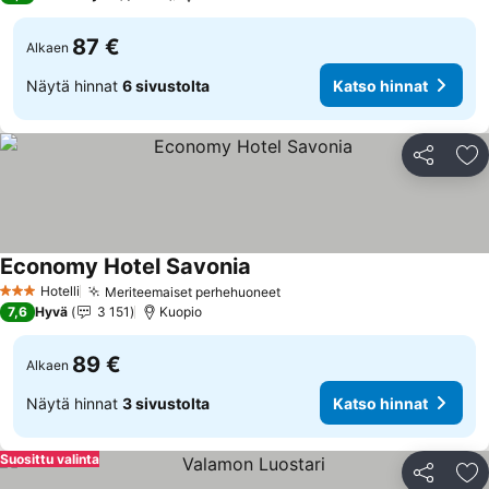
87 €
Alkaen
Näytä hinnat
6 sivustolta
Katso hinnat
Jaa
Li
Economy Hotel Savonia
Hotelli
Meriteemaiset perhehuoneet
3 Tähtiluokitus
7,6
Hyvä
3 151
Kuopio
89 €
Alkaen
Näytä hinnat
3 sivustolta
Katso hinnat
Suosittu valinta
Jaa
Li