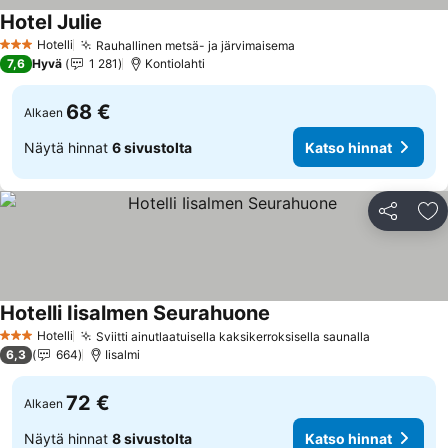
Hotel Julie
Hotelli
Rauhallinen metsä- ja järvimaisema
3 Tähtiluokitus
7,6
Hyvä
1 281
Kontiolahti
68 €
Alkaen
Näytä hinnat
6 sivustolta
Katso hinnat
Jaa
Li
Hotelli Iisalmen Seurahuone
Hotelli
Sviitti ainutlaatuisella kaksikerroksisella saunalla
3 Tähtiluokitus
6,3
664
Iisalmi
72 €
Alkaen
Näytä hinnat
8 sivustolta
Katso hinnat