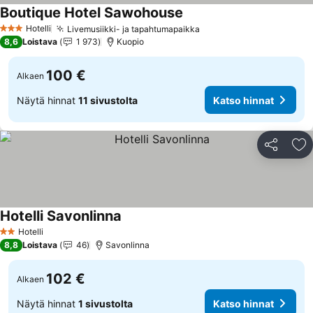
Boutique Hotel Sawohouse
Hotelli
Livemusiikki- ja tapahtumapaikka
3 Tähtiluokitus
8,6
Loistava
1 973
Kuopio
100 €
Alkaen
Näytä hinnat
11 sivustolta
Katso hinnat
Jaa
Li
Hotelli Savonlinna
Hotelli
2 Tähtiluokitus
8,8
Loistava
46
Savonlinna
102 €
Alkaen
Näytä hinnat
1 sivustolta
Katso hinnat