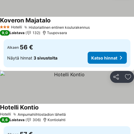
Koveron Majatalo
Hotelli
Historiallinen entinen koulurakennus
3 Tähtiluokitus
9,0
Loistava
132
Tuupovaara
56 €
Alkaen
Näytä hinnat
3 sivustolta
Katso hinnat
Jaa
Li
Hotelli Kontio
Hotelli
Ampumahiihtostadion lähellä
8,6
Loistava
306
Kontiolahti