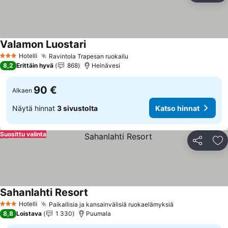
Valamon Luostari
Hotelli
Ravintola Trapesan ruokailu
3 Tähtiluokitus
8,2
Erittäin hyvä
868
Heinävesi
90 €
Alkaen
Näytä hinnat
3 sivustolta
Katso hinnat
Suosittu valinta
Jaa
Li
Sahanlahti Resort
Hotelli
Paikallisia ja kansainvälisiä ruokaelämyksiä
3 Tähtiluokitus
8,8
Loistava
1 330
Puumala