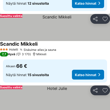
Näytä hinnat
12 sivustolta
Katso hinnat
Suosittu valinta
Jaa
Li
Scandic Mikkeli
Hotelli
Sisäuima-allas ja sauna
3 Tähtiluokitus
7,7
Hyvä
3 170
Mikkeli
66 €
Alkaen
Näytä hinnat
15 sivustolta
Katso hinnat
Suosittu valinta
Jaa
Li