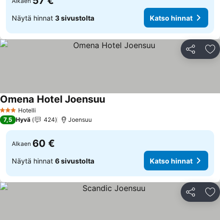
57 €
Alkaen
Näytä hinnat
3 sivustolta
Katso hinnat
Jaa
Li
Omena Hotel Joensuu
Hotelli
3 Tähtiluokitus
7,5
Hyvä
424
Joensuu
60 €
Alkaen
Näytä hinnat
6 sivustolta
Katso hinnat
Jaa
Li