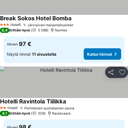
Break Sokos Hotel Bomba
Hotelli
Järvisiiven maisemahuoneet
3 Tähtiluokitus
8,4
Erittäin hyvä
3 088
Nurmes
97 €
Alkaen
Näytä hinnat
11 sivustolta
Katso hinnat
Jaa
Li
Hotelli Ravintola Tiilikka
Hotelli
Perinteinen suomalainen sauna
2 Tähtiluokitus
8,1
Erittäin hyvä
309
Rautavaara
98 €
Alkaen