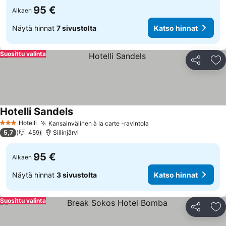
95 €
Alkaen
Näytä hinnat
7 sivustolta
Katso hinnat
Suosittu valinta
Jaa
Li
Hotelli Sandels
Hotelli
Kansainvälinen à la carte -ravintola
3 Tähtiluokitus
5,7
459
Siilinjärvi
95 €
Alkaen
Näytä hinnat
3 sivustolta
Katso hinnat
Suosittu valinta
Jaa
Li