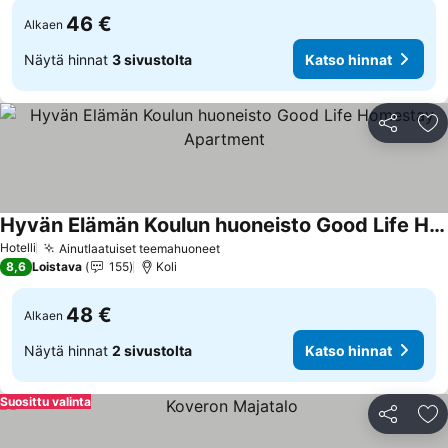
46 €
Alkaen
Näytä hinnat
3 sivustolta
Katso hinnat
Jaa
Li
Hyvän Elämän Koulun huoneisto Good Life Homestay Apartment
Hotelli
Ainutlaatuiset teemahuoneet
8,6
Loistava
155
Koli
48 €
Alkaen
Näytä hinnat
2 sivustolta
Katso hinnat
Suosittu valinta
Jaa
Li