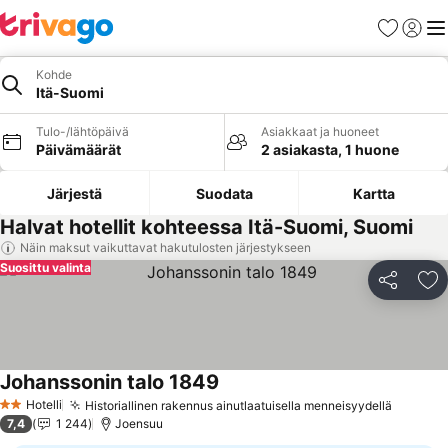
Suosikit
Kirjaud
Val
Kohde
Itä-Suomi
Tulo-/lähtöpäivä
Asiakkaat ja huoneet
Päivämäärät
2 asiakasta, 1 huone
Järjestä
Suodata
Kartta
Halvat hotellit kohteessa Itä-Suomi, Suomi
Näin maksut vaikuttavat hakutulosten järjestykseen
Suosittu valinta
Jaa
Li
Johanssonin talo 1849
Hotelli
Historiallinen rakennus ainutlaatuisella menneisyydellä
2 Tähtiluokitus
7,4
1 244
Joensuu