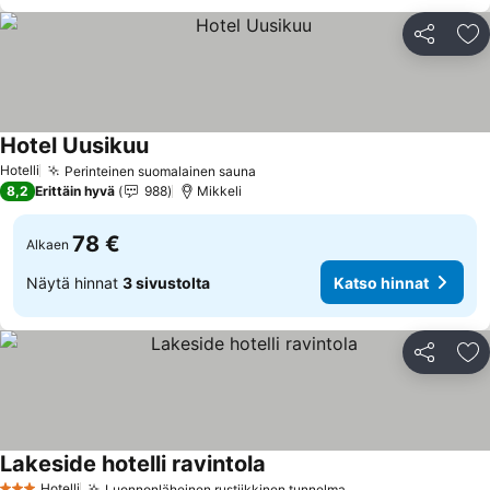
Jaa
Li
Hotel Uusikuu
Hotelli
Perinteinen suomalainen sauna
8,2
Erittäin hyvä
988
Mikkeli
78 €
Alkaen
Näytä hinnat
3 sivustolta
Katso hinnat
Jaa
Li
Lakeside hotelli ravintola
Hotelli
Luonnonläheinen rustiikkinen tunnelma