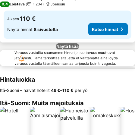
4 Tähtiluokitus
9,4
Loistava
1 204
Joensuu
110 €
Alkaen
Näytä hinnat
8 sivustolta
Katso hinnat
Näytä lisää
Varaussivustoilta saamamme hinnat ja saatavuus muuttuvat
jatkuvasti. Tämä tarkoittaa sitä, että et välttämättä aina löydä
varaussivustolta täsmälleen samaa tarjousta kuin trivagosta.
Hintaluokka
Itä-Suomi – halvat hotellit
‎46 €
–
‎110 €
per yö.
Itä-Suomi: Muita majoituksia