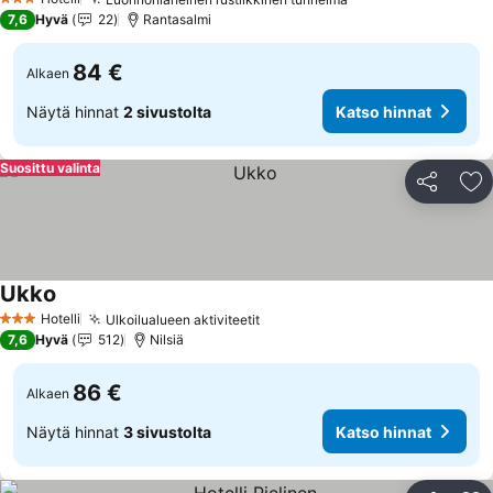
3 Tähtiluokitus
7,6
Hyvä
22
Rantasalmi
84 €
Alkaen
Näytä hinnat
2 sivustolta
Katso hinnat
Suosittu valinta
Jaa
Li
Ukko
Hotelli
Ulkoilualueen aktiviteetit
3 Tähtiluokitus
7,6
Hyvä
512
Nilsiä
86 €
Alkaen
Näytä hinnat
3 sivustolta
Katso hinnat