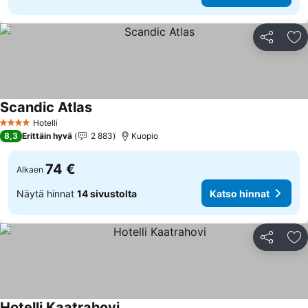
Jaa
Li
Scandic Atlas
Hotelli
4 Tähtiluokitus
8,3
Erittäin hyvä
2 883
Kuopio
74 €
Alkaen
Näytä hinnat
14 sivustolta
Katso hinnat
Jaa
Li
Hotelli Kaatrahovi