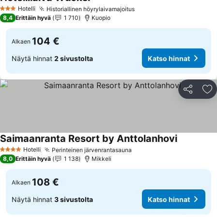
Hotelli
Historiallinen höyrylaivamajoitus
3 Tähtiluokitus
8,4
Erittäin hyvä
1 710
Kuopio
104 €
Alkaen
Näytä hinnat
2 sivustolta
Katso hinnat
Jaa
Li
Saimaanranta Resort by Anttolanhovi
Hotelli
Perinteinen järvenrantasauna
4 Tähtiluokitus
8,0
Erittäin hyvä
1 138
Mikkeli
108 €
Alkaen
Näytä hinnat
3 sivustolta
Katso hinnat