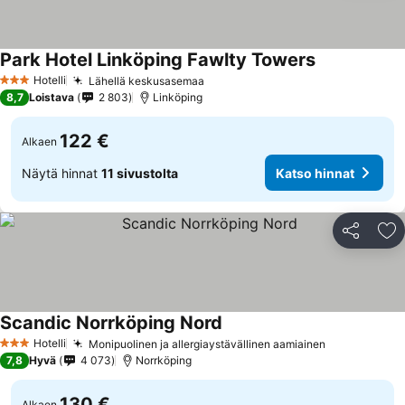
Park Hotel Linköping Fawlty Towers
Hotelli
Lähellä keskusasemaa
3 Tähtiluokitus
8,7
Loistava
2 803
Linköping
122 €
Alkaen
Näytä hinnat
11 sivustolta
Katso hinnat
Jaa
Li
Scandic Norrköping Nord
Hotelli
Monipuolinen ja allergiaystävällinen aamiainen
3 Tähtiluokitus
7,8
Hyvä
4 073
Norrköping
130 €
Alkaen