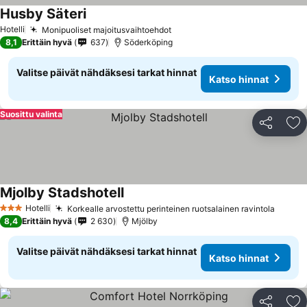
Husby Säteri
Hotelli
Monipuoliset majoitusvaihtoehdot
8,1
Erittäin hyvä
637
Söderköping
Valitse päivät nähdäksesi tarkat hinnat
Katso hinnat
Suosittu valinta
Jaa
Li
Mjolby Stadshotell
Hotelli
Korkealle arvostettu perinteinen ruotsalainen ravintola
3 Tähtiluokitus
8,4
Erittäin hyvä
2 630
Mjölby
Valitse päivät nähdäksesi tarkat hinnat
Katso hinnat