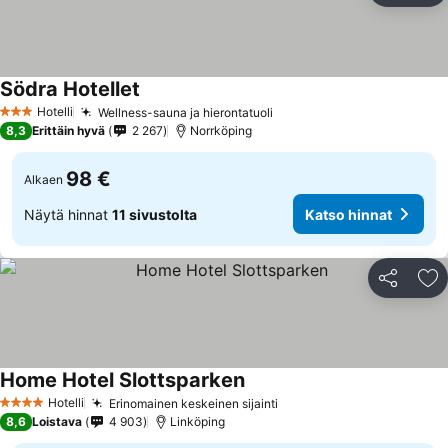
Södra Hotellet
Hotelli
Wellness-sauna ja hierontatuoli
3 Tähtiluokitus
8,3
Erittäin hyvä
2 267
Norrköping
98 €
Alkaen
Näytä hinnat
11 sivustolta
Katso hinnat
Jaa
Li
Home Hotel Slottsparken
Hotelli
Erinomainen keskeinen sijainti
4 Tähtiluokitus
8,6
Loistava
4 903
Linköping