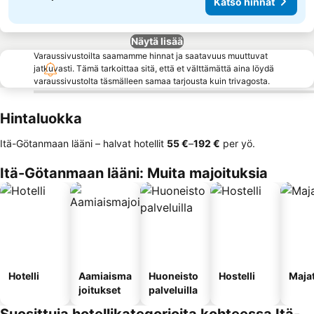
Katso hinnat
Näytä lisää
Varaussivustoilta saamamme hinnat ja saatavuus muuttuvat
jatkuvasti. Tämä tarkoittaa sitä, että et välttämättä aina löydä
varaussivustolta täsmälleen samaa tarjousta kuin trivagosta.
Hintaluokka
Itä-Götanmaan lääni – halvat hotellit
‎55 €
–
‎192 €
per yö.
Itä-Götanmaan lääni: Muita majoituksia
Hotelli
Aamiaisma
Huoneisto
Hostelli
Maja
joitukset
palveluilla