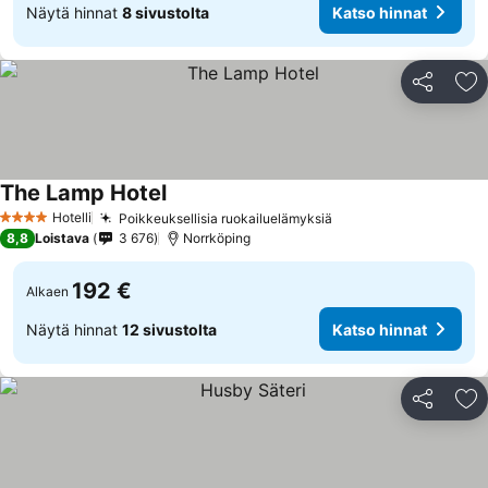
Näytä hinnat
8 sivustolta
Katso hinnat
Jaa
Li
The Lamp Hotel
Hotelli
Poikkeuksellisia ruokailuelämyksiä
4 Tähtiluokitus
8,8
Loistava
3 676
Norrköping
192 €
Alkaen
Näytä hinnat
12 sivustolta
Katso hinnat
Jaa
Li