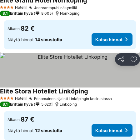
Elite Grand Hotel Norrkoping
Hotelli
Joenrantapubi näkymillä
4 Tähtiluokitus
8,1
Erittäin hyvä
8 005
Norrköping
82 €
Alkaen
Näytä hinnat
14 sivustolta
Katso hinnat
Jaa
Li
Elite Stora Hotellet Linköping
Hotelli
Erinomainen sijainti Linköpingin keskustassa
4 Tähtiluokitus
8,1
Erittäin hyvä
5 620
Linköping
87 €
Alkaen
Näytä hinnat
12 sivustolta
Katso hinnat