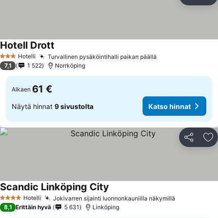
Jaa
Li
Hotell Drott
Hotelli
Turvallinen pysäköintihalli paikan päällä
3 Tähtiluokitus
7,1
1 522
Norrköping
61 €
Alkaen
Näytä hinnat
9 sivustolta
Katso hinnat
Jaa
Li
Scandic Linköping City
Hotelli
Jokivarren sijainti luonnonkauniilla näkymillä
4 Tähtiluokitus
8,1
Erittäin hyvä
5 631
Linköping