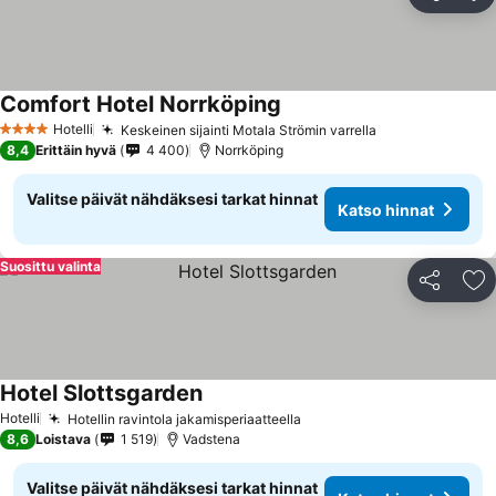
Jaa
Li
Comfort Hotel Norrköping
Hotelli
Keskeinen sijainti Motala Strömin varrella
4 Tähtiluokitus
8,4
Erittäin hyvä
4 400
Norrköping
Valitse päivät nähdäksesi tarkat hinnat
Katso hinnat
Suosittu valinta
Jaa
Li
Hotel Slottsgarden
Hotelli
Hotellin ravintola jakamisperiaatteella
8,6
Loistava
1 519
Vadstena
Valitse päivät nähdäksesi tarkat hinnat