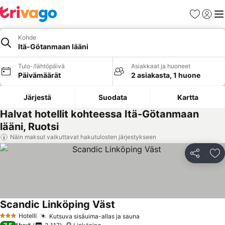
Suosikit
Kirjaud
Val
Kohde
Itä-Götanmaan lääni
Tulo-/lähtöpäivä
Asiakkaat ja huoneet
Päivämäärät
2 asiakasta, 1 huone
Järjestä
Suodata
Kartta
Halvat hotellit kohteessa Itä-Götanmaan
lääni, Ruotsi
Näin maksut vaikuttavat hakutulosten järjestykseen
Jaa
Li
Scandic Linköping Väst
Hotelli
Kutsuva sisäuima-allas ja sauna
3 Tähtiluokitus