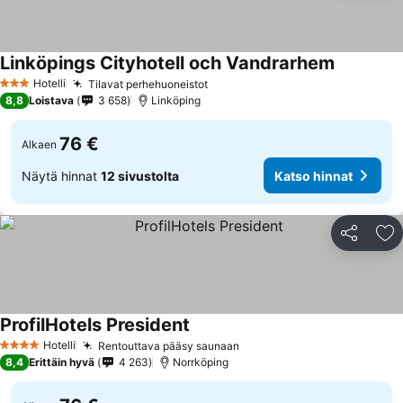
Linköpings Cityhotell och Vandrarhem
Hotelli
Tilavat perhehuoneistot
3 Tähtiluokitus
8,8
Loistava
3 658
Linköping
76 €
Alkaen
Näytä hinnat
12 sivustolta
Katso hinnat
Jaa
Li
ProfilHotels President
Hotelli
Rentouttava pääsy saunaan
4 Tähtiluokitus
8,4
Erittäin hyvä
4 263
Norrköping