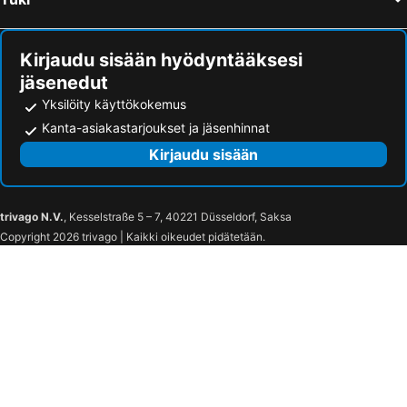
Hotell Nostalgi
Mjolby Stadshotell
Skänninge stadshotell
Kolmårdstorpet Blomsätter
Kirjaudu sisään hyödyntääksesi
Hotell Miskarp
Stiftsgården Vårdnäs Hotell
jäsenedut
Stenholmens Gårdshotell
Albatross
Yksilöity käyttökokemus
Hotell City
Vildmarkshotellet
Kanta-asiakastarjoukset ja jäsenhinnat
Föllingen Hotell
Vattengrändens Vandrarhem & Hotel
Kirjaudu sisään
Vreta Kloster Golfklubb
Gota Hotell
Mauritzbergs Slott & Golf
Alléhotellet
trivago N.V.
, Kesselstraße 5 – 7, 40221 Düsseldorf, Saksa
Hotell Hörnan
Copyright 2026 trivago | Kaikki oikeudet pidätetään.