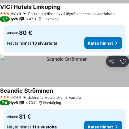
VICI Hotels Linkoping
Hotelli
Poikkeuksellisen hyviä löysiä kananmunia aamiaisella
3 Tähtiluokitus
7,7
Hyvä
3 471
Linköping
80 €
Alkaen
Näytä hinnat
13 sivustolta
Katso hinnat
Jaa
Li
Scandic Strömmen
Hotelli
Jokiranta Motala strömin varrella
3 Tähtiluokitus
7,9
Hyvä
4 734
Norrköping
81 €
Alkaen
Näytä hinnat
11 sivustolta
Katso hinnat