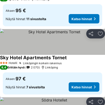
95 €
Alkaen
Näytä hinnat
11 sivustolta
Katso hinnat
Jaa
Li
Sky Hotel Apartments Tornet
Hotelli
Linköpingin korkein rakennus
3 Tähtiluokitus
8,4
Erittäin hyvä
2 070
Linköping
97 €
Alkaen
Näytä hinnat
7 sivustolta
Katso hinnat
Jaa
Li