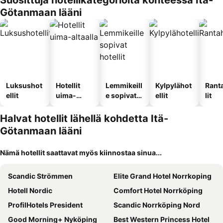
Suosittuja hotellikategorioita kohteessa Itä-
Götanmaan lääni
Luksushot
Hotellit
Lemmikeill
Kylpylähot
Rant
ellit
uima-
e sopivat
ellit
lit
altaalla
hotellit
Halvat hotellit lähellä kohdetta Itä-
Götanmaan lääni
Nämä hotellit saattavat myös kiinnostaa sinua...
Scandic Strömmen
Elite Grand Hotel Norrkoping
Hotell Nordic
Comfort Hotel Norrköping
ProfilHotels President
Scandic Norrköping Nord
Good Morning+ Nyköping
Best Western Princess Hotel