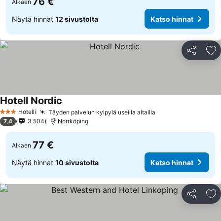
76 €
Alkaen
Näytä hinnat
12 sivustolta
Katso hinnat
Jaa
Li
Hotell Nordic
Hotelli
Täyden palvelun kylpylä useilla altailla
3 Tähtiluokitus
7,4
3 504
Norrköping
77 €
Alkaen
Näytä hinnat
10 sivustolta
Katso hinnat
Jaa
Li