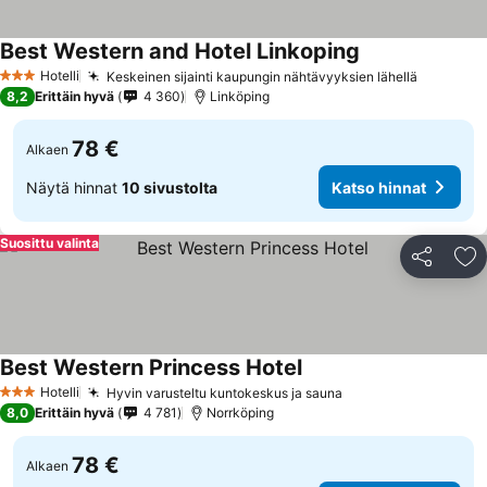
Best Western and Hotel Linkoping
Hotelli
Keskeinen sijainti kaupungin nähtävyyksien lähellä
3 Tähtiluokitus
8,2
Erittäin hyvä
4 360
Linköping
78 €
Alkaen
Näytä hinnat
10 sivustolta
Katso hinnat
Suosittu valinta
Jaa
Li
Best Western Princess Hotel
Hotelli
Hyvin varusteltu kuntokeskus ja sauna
3 Tähtiluokitus
8,0
Erittäin hyvä
4 781
Norrköping
78 €
Alkaen