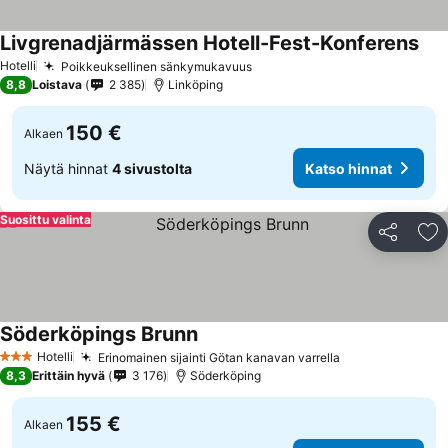
Livgrenadjärmässen Hotell-Fest-Konferens
Hotelli
Poikkeuksellinen sänkymukavuus
8,8
Loistava
2 385
Linköping
150 €
Alkaen
Näytä hinnat
4 sivustolta
Katso hinnat
Suosittu valinta
Jaa
Li
Söderköpings Brunn
Hotelli
Erinomainen sijainti Götan kanavan varrella
3 Tähtiluokitus
8,3
Erittäin hyvä
3 176
Söderköping
155 €
Alkaen