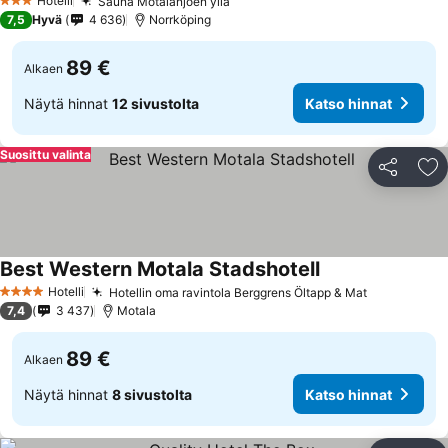
Hotelli
Sauna Motalanjoen yllä
3 Tähtiluokitus
7,5
Hyvä
4 636
Norrköping
89 €
Alkaen
Näytä hinnat
12 sivustolta
Katso hinnat
Suosittu valinta
Jaa
Li
Best Western Motala Stadshotell
Hotelli
Hotellin oma ravintola Berggrens Öltapp & Mat
4 Tähtiluokitus
7,4
3 437
Motala
89 €
Alkaen
Näytä hinnat
8 sivustolta
Katso hinnat