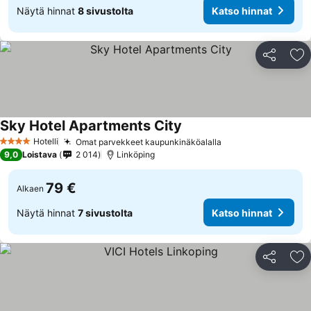
Näytä hinnat
8 sivustolta
Katso hinnat
Jaa
Li
Sky Hotel Apartments City
Hotelli
Omat parvekkeet kaupunkinäköalalla
4 Tähtiluokitus
9,0
Loistava
2 014
Linköping
79 €
Alkaen
Näytä hinnat
7 sivustolta
Katso hinnat
Jaa
Li