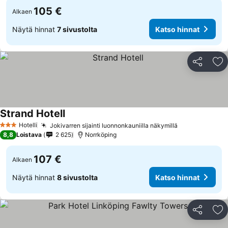
105 €
Alkaen
Näytä hinnat
7 sivustolta
Katso hinnat
Jaa
Li
Strand Hotell
Hotelli
Jokivarren sijainti luonnonkauniilla näkymillä
3 Tähtiluokitus
8,8
Loistava
2 625
Norrköping
107 €
Alkaen
Näytä hinnat
8 sivustolta
Katso hinnat
Jaa
Li