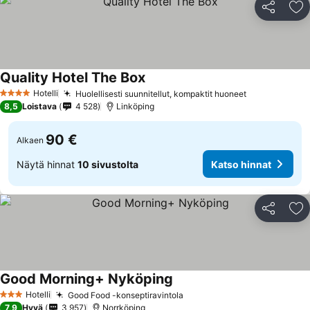
Jaa
Li
Quality Hotel The Box
Hotelli
Huolellisesti suunnitellut, kompaktit huoneet
4 Tähtiluokitus
8,5
Loistava
4 528
Linköping
90 €
Alkaen
Näytä hinnat
10 sivustolta
Katso hinnat
Jaa
Li
Good Morning+ Nyköping
Hotelli
Good Food -konseptiravintola
3 Tähtiluokitus
7,9
Hyvä
3 957
Norrköping