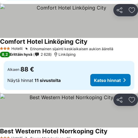
Jaa
Li
Comfort Hotel Linköping City
Hotelli
Erinomainen sijainti keskiaikaisen aukion äärellä
3 Tähtiluokitus
8,2
Erittäin hyvä
2 628
Linköping
88 €
Alkaen
Näytä hinnat
11 sivustolta
Katso hinnat
Jaa
Li
Best Western Hotel Norrkoping City