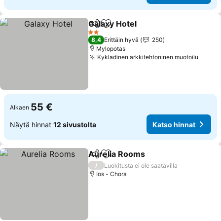
Galaxy Hotel
Jaa
Lisää suosikkeihin
Katso hinnat
2 Tähtiluokitus
8,4
Erittäin hyvä
250
Mylopotas
Kykladinen arkkitehtoninen muotoilu
Katso
55 €
Alkaen
Näytä hinnat
12 sivustolta
Katso hinnat
Aurelia Rooms
Jaa
Lisää suosikkeihin
Katso hinna
/
Luokitusta ei ole saatavilla
Ios - Chora