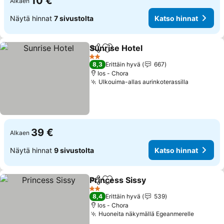
10 €
Alkaen
Näytä hinnat
7 sivustolta
Katso hinnat
Sunrise Hotel
Jaa
Lisää suosikkeihin
Katso hinnat
2 Tähtiluokitus
8,3
Erittäin hyvä
667
Ios - Chora
Ulkouima-allas aurinkoterassilla
Katso hin
39 €
Alkaen
Näytä hinnat
9 sivustolta
Katso hinnat
Princess Sissy
Jaa
Lisää suosikkeihin
Katso hinna
2 Tähtiluokitus
8,4
Erittäin hyvä
539
Ios - Chora
Huoneita näkymällä Egeanmerelle
Katso h