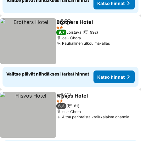
Valitse päivät nähdäksesi tarkat hinnat
Katso hinnat
Brothers Hotel
Jaa
Lisää suosikkeihin
Katso hinna
2 Tähtiluokitus
9,7
Loistava
992
Ios - Chora
Rauhallinen ulkouima-allas
Katso hinnat
Valitse päivät nähdäksesi tarkat hinnat
Katso hinnat
Flisvos Hotel
Jaa
Lisää suosikkeihin
Katso hinnat
2 Tähtiluokitus
6,3
81
Ios - Chora
Aitoa perinteistä kreikkalaista charmia
Kats