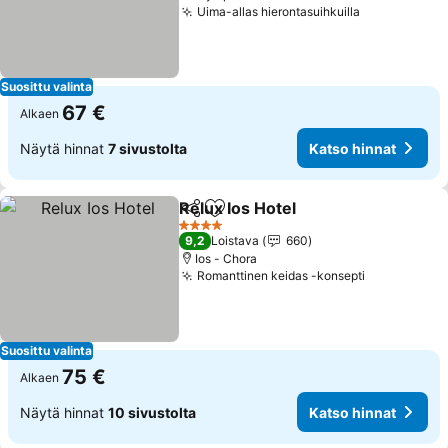
Uima-allas hierontasuihkuilla
Katso hinna
Suosittu valinta
67 €
Alkaen
Näytä hinnat
7 sivustolta
Katso hinnat
Relux Ios Hotel
Jaa
Lisää suosikkeihin
Katso hinna
4 Tähtiluokitus
9,2
Loistava
660
Ios - Chora
Romanttinen keidas -konsepti
Katso hinn
Suosittu valinta
75 €
Alkaen
Näytä hinnat
10 sivustolta
Katso hinnat