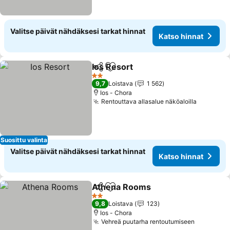
Valitse päivät nähdäksesi tarkat hinnat
Katso hinnat
Ios Resort
Jaa
Lisää suosikkeihin
Katso hinnat
2 Tähtiluokitus
9,7
Loistava
1 562
Ios - Chora
Rentouttava allasalue näköaloilla
Katso hi
Suosittu valinta
Valitse päivät nähdäksesi tarkat hinnat
Katso hinnat
Athena Rooms
Jaa
Lisää suosikkeihin
Katso hinna
2 Tähtiluokitus
9,8
Loistava
123
Ios - Chora
Vehreä puutarha rentoutumiseen
Katso hi