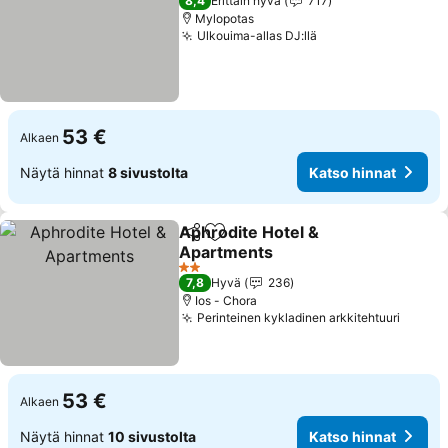
8,4
Erittäin hyvä
717
Mylopotas
Ulkouima-allas DJ:llä
Katso hinnat
53 €
Alkaen
Näytä hinnat
8 sivustolta
Katso hinnat
Aphrodite Hotel &
Jaa
Lisää suosikkeihin
Apartments
Katso hinnat
2 Tähtiluokitus
7,8
Hyvä
236
Ios - Chora
Perinteinen kykladinen arkkitehtuuri
Katso 
53 €
Alkaen
Näytä hinnat
10 sivustolta
Katso hinnat