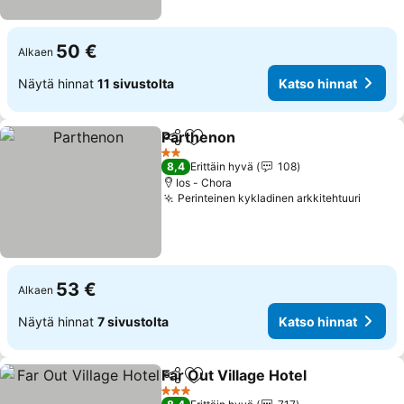
50 €
Alkaen
Näytä hinnat
11 sivustolta
Katso hinnat
Parthenon
Jaa
Lisää suosikkeihin
Katso hinnat
2 Tähtiluokitus
8,4
Erittäin hyvä
108
Ios - Chora
Perinteinen kykladinen arkkitehtuuri
Katso 
53 €
Alkaen
Näytä hinnat
7 sivustolta
Katso hinnat
Far Out Village Hotel
Jaa
Lisää suosikkeihin
Katso
3 Tähtiluokitus