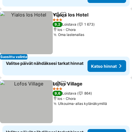
Yialos Ios Hotel
Jaa
Lisää suosikkeihin
Katso hinn
3 Tähtiluokitus
9,2
Loistava
1 673
Ios - Chora
Oma lastenallas
Katso hinnat
Suosittu valinta
Valitse päivät nähdäksesi tarkat hinnat
Katso hinnat
Lofos Village
Jaa
Lisää suosikkeihin
Katso hinnat
3 Tähtiluokitus
9,6
Loistava
864
Ios - Chora
Ulkouima-allas kylänäkymillä
Katso hinn