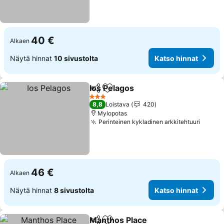
40 €
Alkaen
Näytä hinnat
10 sivustolta
Katso hinnat
Ios Pelagos
Jaa
Lisää suosikkeihin
Katso hinnat
3 Tähtiluokitus
8,8
Loistava
420
Mylopotas
Perinteinen kykladinen arkkitehtuuri
Katso 
46 €
Alkaen
Näytä hinnat
8 sivustolta
Katso hinnat
Manthos Place