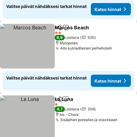
Valitse päivät nähdäksesi tarkat hinnat
Katso hinnat
Marcos Beach
Jaa
Lisää suosikkeihin
Katso hinna
2 Tähtiluokitus
8,9
Loistava
530
Mylopotas
Aito kykladilainen perhehotelli
Katso hinn
Valitse päivät nähdäksesi tarkat hinnat
Katso hinnat
La Luna
Jaa
Lisää suosikkeihin
Katso hinnat
1 Tähtiluokitus
8,7
Loistava
306
Ios - Chora
Sisäpihan poreallas ja snackbaari
Katso hi