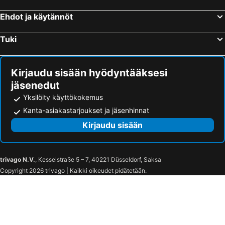
Princess Sissy
Blue Sky
Athena Rooms
Dimitris Rooms
Ehdot ja käytännöt
Blue Horizon Ios
Homer's Inn Hotel
Tuki
Ios Plage
Elpis Rooms
Four Seasons Rooms & Apartments
Kirjaudu sisään hyödyntääksesi
jäsenedut
Yksilöity käyttökokemus
Kanta-asiakastarjoukset ja jäsenhinnat
Kirjaudu sisään
trivago N.V.
, Kesselstraße 5 – 7, 40221 Düsseldorf, Saksa
Copyright 2026 trivago | Kaikki oikeudet pidätetään.