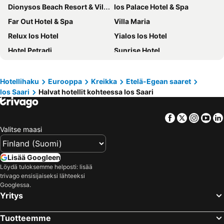
Dionysos Beach Resort & Villas
Ios Palace Hotel & Spa
Far Out Hotel & Spa
Villa Maria
Relux Ios Hotel
Yialos Ios Hotel
Hotel Petradi
Sunrise Hotel
Lofos Village
La Luna
Armadoros Hotel Ios Backpackers
Markos Village Pension
Hotellihaku
Eurooppa
Kreikka
Etelä-Egean saaret
Ios Saari
Halvat hotellit kohteessa Ios Saari
Ios Grand Pool Suites
Mare Blue Ios
Mare Monte
Galaxy Hotel
Facebook
Twitter
Insta
Yo
Skala Sunset Hotel and spa
Far Out Village Hotel
Valitse maasi
Aegeon Hotel
Ios Pelagos
Acteon Hotel
Ios Resort
Lisää Googleen
Psili Ammos
Aphrodite Hotel & Apartments
Löydä tuloksemme helposti: lisää
trivago ensisijaiseksi lähteeksi
Skala Hotel
The Windmill
Googlessa.
Yritys
Levantes Ios Boutique Hotel
Brothers Hotel
Flisvos Hotel
Marcos Beach
Tuotteemme