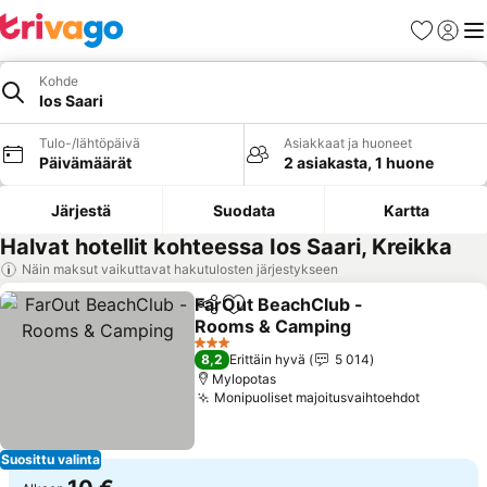
Suosikit
Kirjaud
Val
Kohde
Ios Saari
Tulo-/lähtöpäivä
Asiakkaat ja huoneet
Päivämäärät
2 asiakasta, 1 huone
Järjestä
Suodata
Kartta
Halvat hotellit kohteessa Ios Saari, Kreikka
Näin maksut vaikuttavat hakutulosten järjestykseen
FarOut BeachClub -
Jaa
Lisää suosikkeihin
Rooms & Camping
Katso hinnat
3 Tähtiluokitus
8,2
Erittäin hyvä
5 014
Mylopotas
Monipuoliset majoitusvaihtoehdot
Katso hi
Suosittu valinta