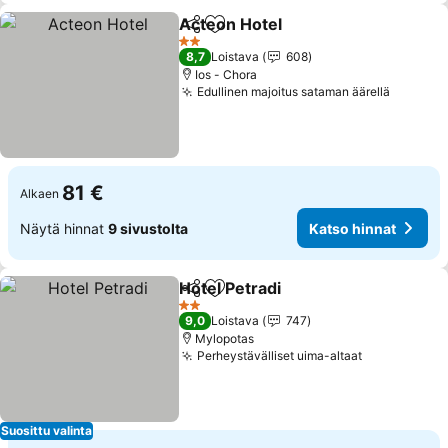
Acteon Hotel
Jaa
Lisää suosikkeihin
Katso hinnat
2 Tähtiluokitus
8,7
Loistava
608
Ios - Chora
Edullinen majoitus sataman äärellä
Katso h
81 €
Alkaen
Näytä hinnat
9 sivustolta
Katso hinnat
Hotel Petradi
Jaa
Lisää suosikkeihin
Katso hinnat
2 Tähtiluokitus
9,0
Loistava
747
Mylopotas
Perheystävälliset uima-altaat
Katso hinna
Suosittu valinta