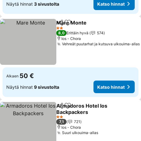
Näytä hinnat
3 sivustolta
Katso hinnat
Mare Monte
Jaa
Lisää suosikkeihin
Katso hinnat
2 Tähtiluokitus
8,0
Erittäin hyvä
574
Ios - Chora
Vehreät puutarhat ja kutsuva ulkouima-allas
50 €
Alkaen
Näytä hinnat
9 sivustolta
Katso hinnat
Armadoros Hotel Ios
Jaa
Lisää suosikkeihin
Backpackers
Katso hinnat
2 Tähtiluokitus
7,1
721
Ios - Chora
Suuri ulkouima-allas
Katso hinnat