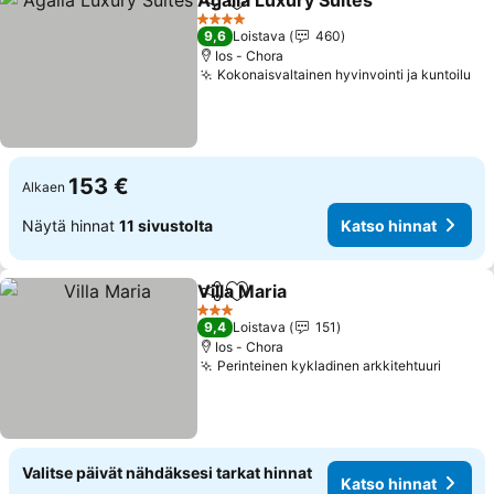
Agalia Luxury Suites
Jaa
Lisää suosikkeihin
Katso
4 Tähtiluokitus
9,6
Loistava
460
Ios - Chora
Kokonaisvaltainen hyvinvointi ja kuntoilu
Ka
153 €
Alkaen
Näytä hinnat
11 sivustolta
Katso hinnat
Villa Maria
Jaa
Lisää suosikkeihin
Katso hinnat
3 Tähtiluokitus
9,4
Loistava
151
Ios - Chora
Perinteinen kykladinen arkkitehtuuri
Katso 
Valitse päivät nähdäksesi tarkat hinnat
Katso hinnat