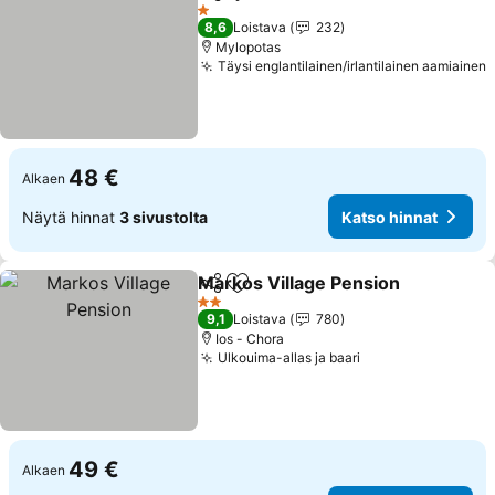
Jaa
Lisää suosikkeihin
Katso hinna
1 Tähtiluokitus
8,6
Loistava
232
Mylopotas
Täysi englantilainen/irlantilainen aamiainen
K
48 €
Alkaen
Näytä hinnat
3 sivustolta
Katso hinnat
Markos Village Pension
Jaa
Lisää suosikkeihin
Ka
2 Tähtiluokitus
9,1
Loistava
780
Ios - Chora
Ulkouima-allas ja baari
Katso hinnat
49 €
Alkaen