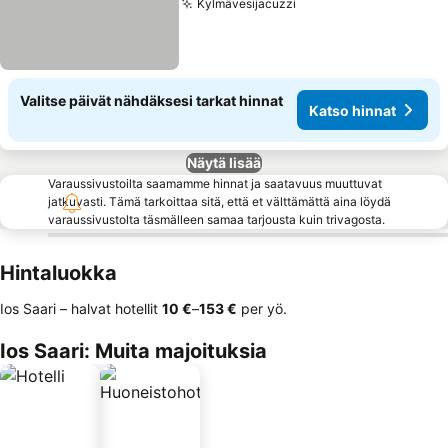
Kylmävesijacuzzi
Katso hinnat
Valitse päivät nähdäksesi tarkat hinnat
Katso hinnat
Näytä lisää
Varaussivustoilta saamamme hinnat ja saatavuus muuttuvat
jatkuvasti. Tämä tarkoittaa sitä, että et välttämättä aina löydä
varaussivustolta täsmälleen samaa tarjousta kuin trivagosta.
Hintaluokka
Ios Saari – halvat hotellit
‎10 €
–
‎153 €
per yö.
Ios Saari: Muita majoituksia