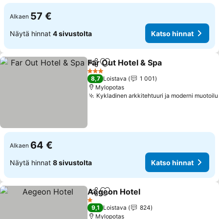
57 €
Alkaen
Näytä hinnat
4 sivustolta
Katso hinnat
Far Out Hotel & Spa
Jaa
Lisää suosikkeihin
Katso 
3 Tähtiluokitus
8,7
Loistava
1 001
Mylopotas
Kykladinen arkkitehtuuri ja moderni muotoilu
64 €
Alkaen
Näytä hinnat
8 sivustolta
Katso hinnat
Aegeon Hotel
Jaa
Lisää suosikkeihin
Katso hinnat
1 Tähtiluokitus
9,1
Loistava
824
Mylopotas