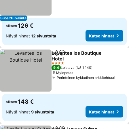
Suosittu valinta
126 €
Alkaen
Näytä hinnat
12 sivustolta
Katso hinnat
Levantes Ios Boutique
Jaa
Lisää suosikkeihin
Hotel
Katso hinnat
4 Tähtiluokitus
9,4
Loistava
1 140
Mylopotas
Perinteinen kykladinen arkkitehtuuri
Katso 
148 €
Alkaen
Näytä hinnat
9 sivustolta
Katso hinnat