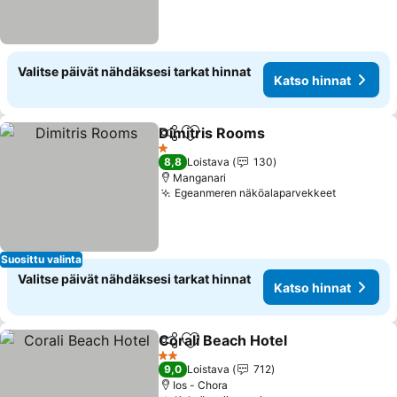
Valitse päivät nähdäksesi tarkat hinnat
Katso hinnat
Dimitris Rooms
Jaa
Lisää suosikkeihin
Katso hinn
1 Tähtiluokitus
8,8
Loistava
130
Manganari
Egeanmeren näköalaparvekkeet
Katso hi
Suosittu valinta
Valitse päivät nähdäksesi tarkat hinnat
Katso hinnat
Corali Beach Hotel
Jaa
Lisää suosikkeihin
Katso h
2 Tähtiluokitus
9,0
Loistava
712
Ios - Chora