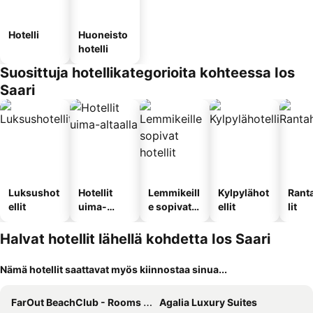
Hotelli
Huoneisto
hotelli
Suosittuja hotellikategorioita kohteessa Ios
Saari
Luksushot
Hotellit
Lemmikeill
Kylpylähot
Rant
ellit
uima-
e sopivat
ellit
lit
altaalla
hotellit
Halvat hotellit lähellä kohdetta Ios Saari
Nämä hotellit saattavat myös kiinnostaa sinua...
FarOut BeachClub - Rooms & Camping
Agalia Luxury Suites