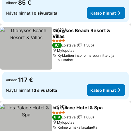
85 €
Alkaen
Näytä hinnat
10 sivustolta
Katso hinnat
Dionysos Beach Resort &
Jaa
Lisää suosikkeihin
Villas
Katso hinnat
4 Tähtiluokitus
9,1
Loistava
1 505
Mylopotas
Kykladien inspiroima suunnittelu ja
puutarhat
117 €
Alkaen
Näytä hinnat
13 sivustolta
Katso hinnat
Ios Palace Hotel & Spa
Jaa
Lisää suosikkeihin
Kats
4 Tähtiluokitus
8,9
Loistava
1 680
Mylopotas
Kolme uima-allasaluetta
Katso hinnat