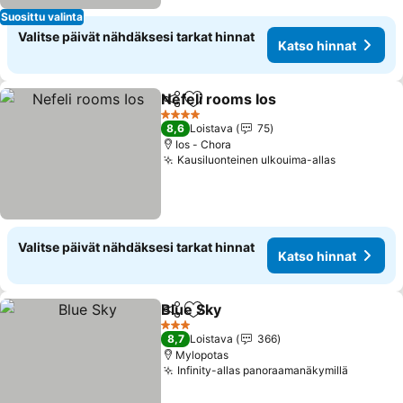
Suosittu valinta
Valitse päivät nähdäksesi tarkat hinnat
Katso hinnat
Nefeli rooms Ios
Jaa
Lisää suosikkeihin
Katso hin
4 Tähtiluokitus
8,6
Loistava
75
Ios - Chora
Kausiluonteinen ulkouima-allas
Katso hin
Valitse päivät nähdäksesi tarkat hinnat
Katso hinnat
Blue Sky
Jaa
Lisää suosikkeihin
Katso hinnat
3 Tähtiluokitus
8,7
Loistava
366
Mylopotas
Infinity-allas panoraamanäkymillä
Katso h