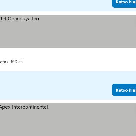
Katso hin
ota)
Delhi
Katso hin