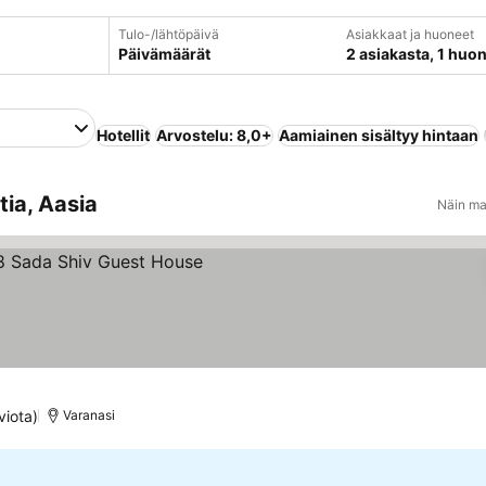
Tulo-/lähtöpäivä
Asiakkaat ja huoneet
Päivämäärät
2 asiakasta, 1 huo
Hotellit
Arvostelu: 8,0+
Aamiainen sisältyy hintaan
tia, Aasia
Näin ma
us
viota)
Varanasi