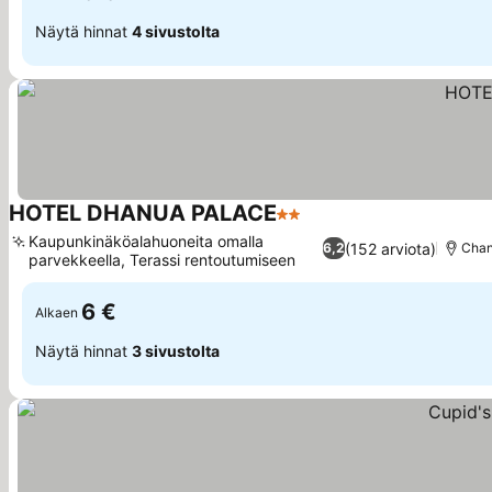
Näytä hinnat
4 sivustolta
HOTEL DHANUA PALACE
2 Tähtiluokitus
Kaupunkinäköalahuoneita omalla
(152 arviota)
6,2
Chan
parvekkeella, Terassi rentoutumiseen
6 €
Alkaen
Näytä hinnat
3 sivustolta