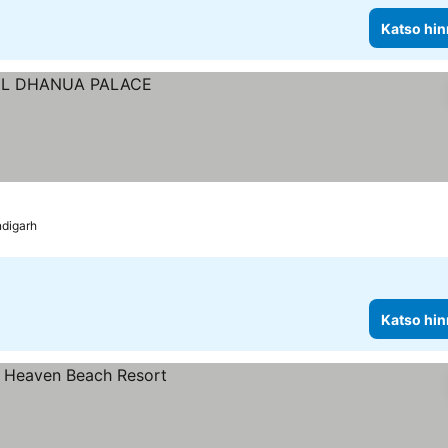
Katso hin
digarh
Katso hin