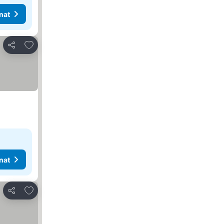
nat
Lisää suosikkeihin
Jaa
nat
Lisää suosikkeihin
Jaa