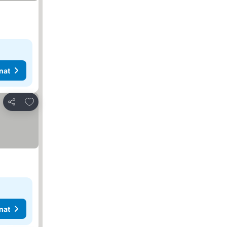
nat
Lisää suosikkeihin
Jaa
nat