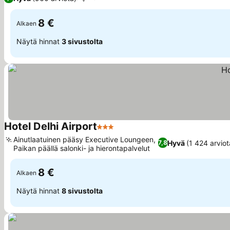
8 €
Alkaen
Näytä hinnat
3 sivustolta
Hotel Delhi Airport
3 Tähtiluokitus
Ainutlaatuinen pääsy Executive Loungeen,
Hyvä
(1 424 arviot
7,8
Paikan päällä salonki- ja hierontapalvelut
8 €
Alkaen
Näytä hinnat
8 sivustolta