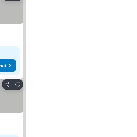
nat
Lisää suosikkeihin
Jaa