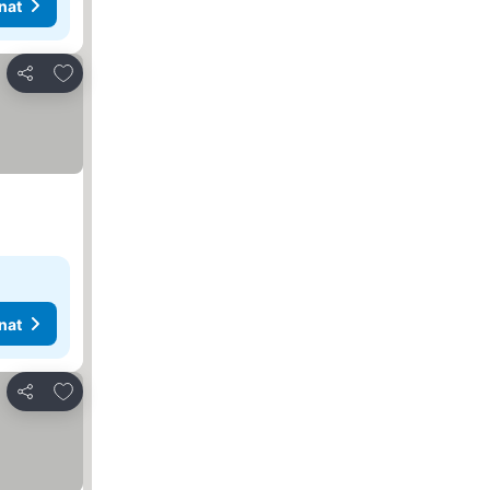
nat
Lisää suosikkeihin
Jaa
nat
Lisää suosikkeihin
Jaa