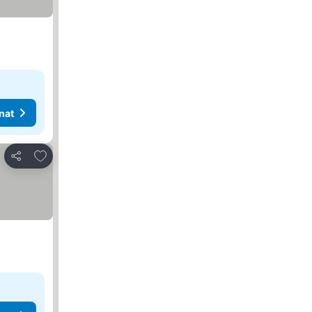
nat
Lisää suosikkeihin
Jaa