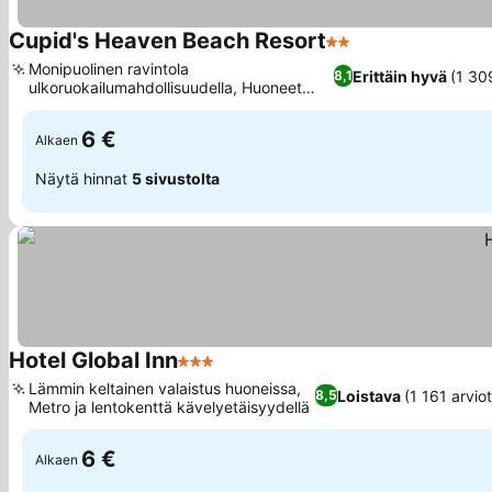
Cupid's Heaven Beach Resort
2 Tähtiluokitus
Monipuolinen ravintola
Erittäin hyvä
(1 30
8,1
ulkoruokailumahdollisuudella, Huoneet
merinäköalalla ja parvekkeilla
6 €
Alkaen
Näytä hinnat
5 sivustolta
Hotel Global Inn
3 Tähtiluokitus
Lämmin keltainen valaistus huoneissa,
Loistava
(1 161 arvio
8,5
Metro ja lentokenttä kävelyetäisyydellä
6 €
Alkaen