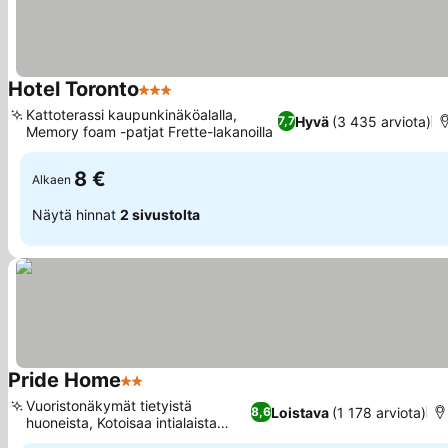
Hotel Toronto
3 Tähtiluokitus
Kattoterassi kaupunkinäköalalla,
Hyvä
(3 435 arviota)
7,7
Memory foam -patjat Frette-lakanoilla
8 €
Alkaen
Näytä hinnat
2 sivustolta
Pride Home
2 Tähtiluokitus
Vuoristonäkymät tietyistä
Loistava
(1 178 arviota)
8,6
huoneista, Kotoisaa intialaista
ruokaa