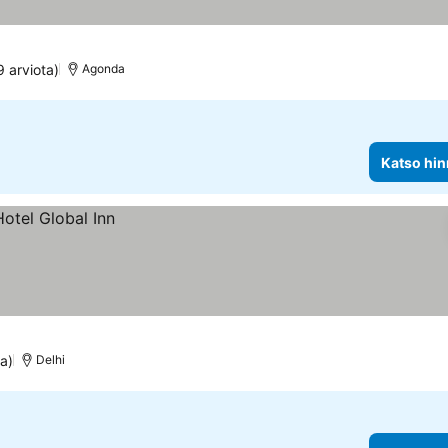
9 arviota)
Agonda
Katso hin
ta)
Delhi