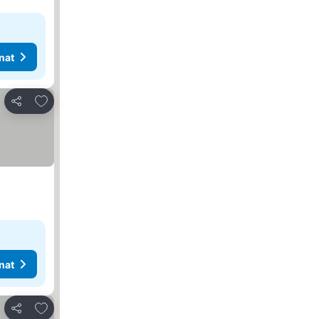
nat
Lisää suosikkeihin
Jaa
nat
Lisää suosikkeihin
Jaa