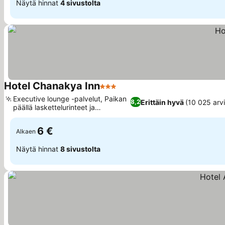
Näytä hinnat
4 sivustolta
Hotel Chanakya Inn
3 Tähtiluokitus
Executive lounge -palvelut, Paikan
Erittäin hyvä
(10 025 arvi
8,2
päällä laskettelurinteet ja
vuokraamo
6 €
Alkaen
Näytä hinnat
8 sivustolta