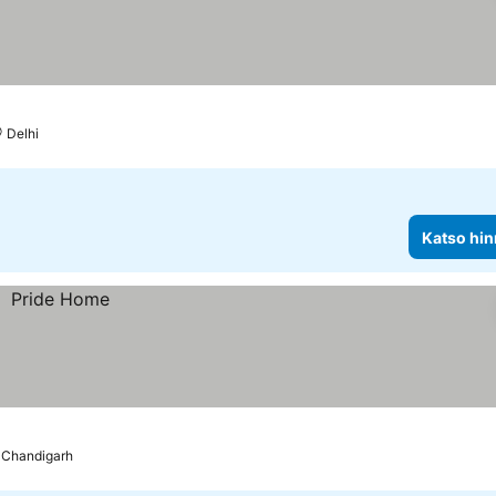
Delhi
Katso hin
Chandigarh