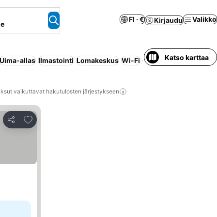
FI · €
Valikko
Kirjaudu
ne
Katso karttaa
Uima-allas
Ilmastointi
Lomakeskus
Wi-Fi
Puolihoito
Ranta
Huon
ksut vaikuttavat hakutulosten järjestykseen
Lisää suosikkeihin
Jaa