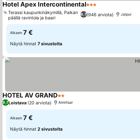
Hotel Apex Intercontinental
3 Tähtiluokitus
Terassi kaupunkinäkymillä, Paikan
(946 arviota)
6,7
Jaipur
päällä ravintola ja baari
7 €
Alkaen
Näytä hinnat
7 sivustolta
HOTEL AV GRAND
2 Tähtiluokitus
Loistava
(20 arviota)
9,7
Amritsar
7 €
Alkaen
Näytä hinnat
2 sivustolta