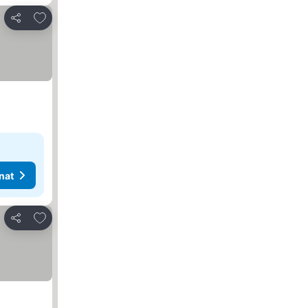
Lisää suosikkeihin
Jaa
nat
Lisää suosikkeihin
Jaa