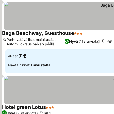
Baga Beachway, Guesthouse
3 Tähtiluokitus
Perheystävälliset majoitustilat,
Hyvä
(118 arviota)
7,5
Baga
Autonvuokraus paikan päällä
7 €
Alkaen
Näytä hinnat
1 sivustolta
Hotel green Lotus
3 Tähtiluokitus
Hyvä
(960 arviota)
7,8
Delhi