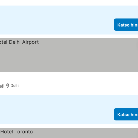
Katso hin
a)
Delhi
Katso hin