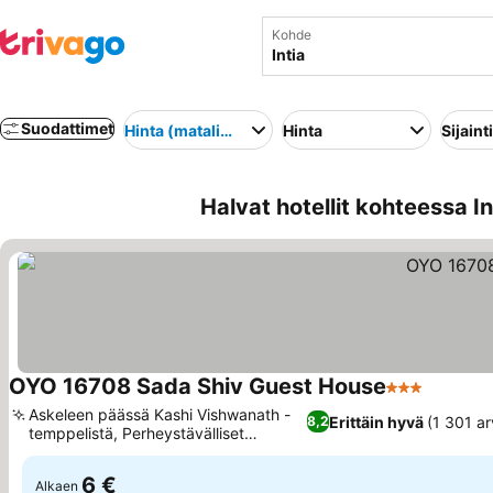
Kohde
Suodattimet
Hinta (matalimmasta korkeimpaan)
Hinta
Sijainti
Halvat hotellit kohteessa In
OYO 16708 Sada Shiv Guest House
3 Tähtiluokit
Askeleen päässä Kashi Vishwanath -
Erittäin hyvä
(1 301 ar
8,2
temppelistä, Perheystävälliset
majoitustilat
6 €
Alkaen