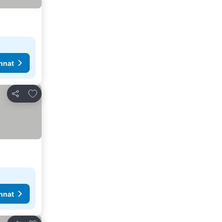
nnat
Lisää suosikkeihin
Jaa
nnat