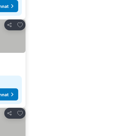
nnat
Lisää suosikkeihin
Jaa
nnat
Lisää suosikkeihin
Jaa