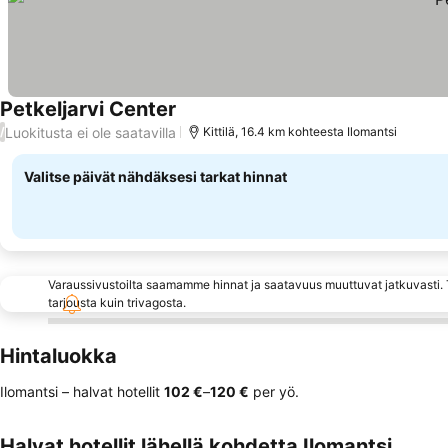
Petkeljarvi Center
Luokitusta ei ole saatavilla
/
Kittilä, 16.4 km kohteesta Ilomantsi
Valitse päivät nähdäksesi tarkat hinnat
Varaussivustoilta saamamme hinnat ja saatavuus muuttuvat jatkuvasti. T
tarjousta kuin trivagosta.
Hintaluokka
Ilomantsi – halvat hotellit
‎102 €
–
‎120 €
per yö.
Halvat hotellit lähellä kohdetta Ilomantsi