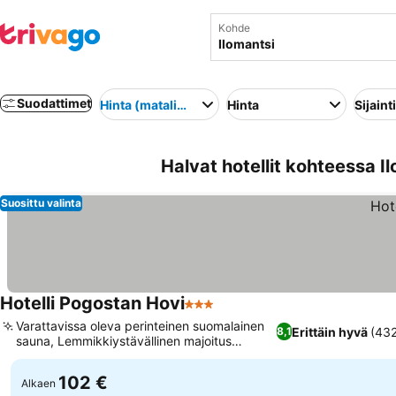
Kohde
Suodattimet
Hinta (matalimmasta korkeimpaan)
Hinta
Sijainti
Halvat hotellit kohteessa I
Suosittu valinta
Hotelli Pogostan Hovi
3 Tähtiluokitus
Varattavissa oleva perinteinen suomalainen
Erittäin hyvä
(432
8,1
sauna, Lemmikkiystävällinen majoitus
mukavuuksilla
102 €
Alkaen