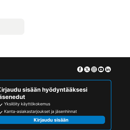
Facebook
Twitter
Instagram
Youtube
Linkedin
Kirjaudu sisään hyödyntääksesi
jäsenedut
Yksilöity käyttökokemus
Kanta-asiakastarjoukset ja jäsenhinnat
Kirjaudu sisään