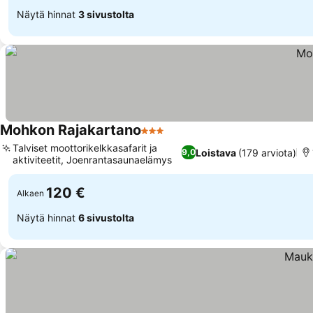
Näytä hinnat
3 sivustolta
Mohkon Rajakartano
3 Tähtiluokitus
Talviset moottorikelkkasafarit ja
Loistava
(179 arviota)
9,0
aktiviteetit, Joenrantasaunaelämys
120 €
Alkaen
Näytä hinnat
6 sivustolta