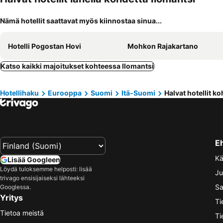
Nämä hotellit saattavat myös kiinnostaa sinua...
Hotelli Pogostan Hovi
Mohkon Rajakartano
Katso kaikki majoitukset kohteessa Ilomantsi
Hotellihaku
Eurooppa
Suomi
Itä-Suomi
Halvat hotellit k
E
Kä
Lisää Googleen
Löydä tuloksemme helposti: lisää
Ju
trivago ensisijaiseksi lähteeksi
Sa
Googlessa.
Yritys
Ti
Tietoa meistä
Ti