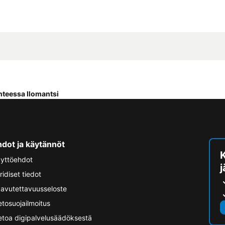
ohteessa Ilomantsi
hdot ja käytännöt
yttöehdot
ridiset tiedot
avutettavuusseloste
etosuojailmoitus
etoa digipalvelusäädöksestä