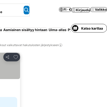
FI · €
Valikko
Kirjaudu
ne
Katso karttaa
aa
Aamiainen sisältyy hintaan
Uima-allas
Pysäköinti
Ranta
Huone
ksut vaikuttavat hakutulosten järjestykseen
Lisää suosikkeihin
Jaa