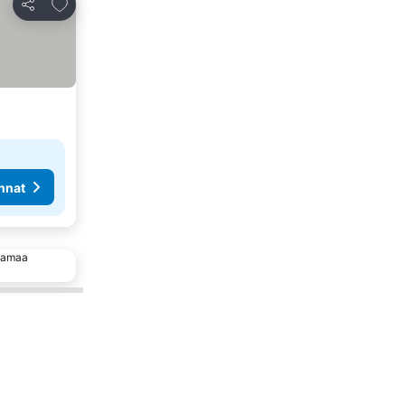
Lisää suosikkeihin
Jaa
nnat
 samaa