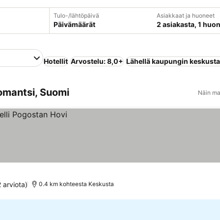
Tulo-/lähtöpäivä
Asiakkaat ja huoneet
Päivämäärät
2 asiakasta, 1 huo
Hotellit
Arvostelu: 8,0+
Lähellä kaupungin keskust
lomantsi, Suomi
Näin ma
 arviota)
0.4 km kohteesta Keskusta