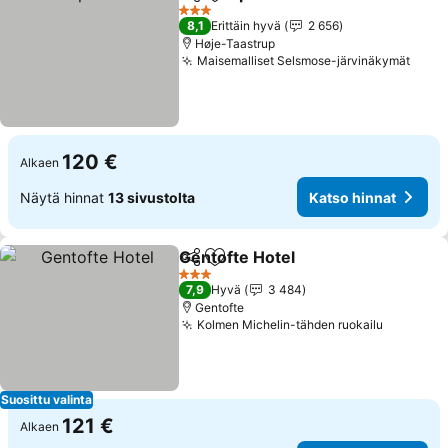
Jaa
Lisää suosikkeihin
3 Tähtiluokitus
8,1
Erittäin hyvä
2 656
Høje-Taastrup
Maisemalliset Selsmose-järvinäkymät
120 €
Alkaen
Näytä hinnat
13 sivustolta
Katso hinnat
Gentofte Hotel
Jaa
Lisää suosikkeihin
3 Tähtiluokitus
7,9
Hyvä
3 484
Gentofte
Kolmen Michelin-tähden ruokailu
Suosittu valinta
121 €
Alkaen