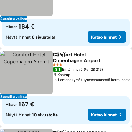
Suosittu valinta
164 €
Alkaen
Näytä hinnat
8 sivustolta
Katso hinnat
Comfort Hotel
Jaa
Lisää suosikkeihin
Copenhagen Airport
3 Tähtiluokitus
8,1
Erittäin hyvä
28 215
Kastrup
Lentonäkymät kymmenennestä kerroksesta
Suosittu valinta
167 €
Alkaen
Näytä hinnat
10 sivustolta
Katso hinnat