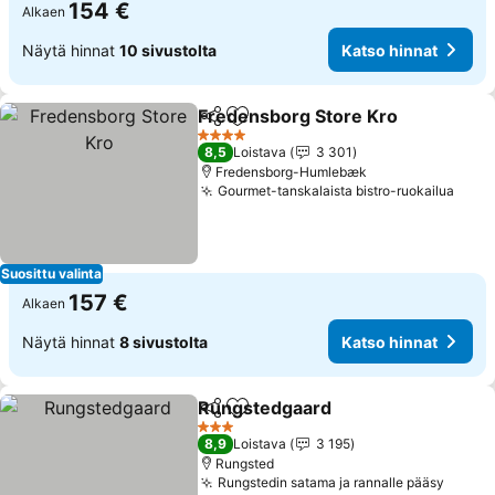
154 €
Alkaen
Näytä hinnat
10 sivustolta
Katso hinnat
Fredensborg Store Kro
Jaa
Lisää suosikkeihin
4 Tähtiluokitus
8,5
Loistava
3 301
Fredensborg-Humlebæk
Gourmet-tanskalaista bistro-ruokailua
Suosittu valinta
157 €
Alkaen
Näytä hinnat
8 sivustolta
Katso hinnat
Rungstedgaard
Jaa
Lisää suosikkeihin
3 Tähtiluokitus
8,9
Loistava
3 195
Rungsted
Rungstedin satama ja rannalle pääsy