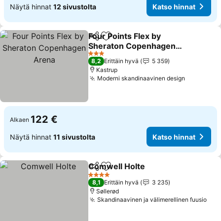
Näytä hinnat
12 sivustolta
Katso hinnat
Four Points Flex by
Jaa
Lisää suosikkeihin
Sheraton Copenhagen
Arena
3 Tähtiluokitus
8,2
Erittäin hyvä
5 359
Kastrup
Moderni skandinaavinen design
122 €
Alkaen
Näytä hinnat
11 sivustolta
Katso hinnat
Comwell Holte
Jaa
Lisää suosikkeihin
4 Tähtiluokitus
8,1
Erittäin hyvä
3 235
Søllerød
Skandinaavinen ja välimerellinen fuusio