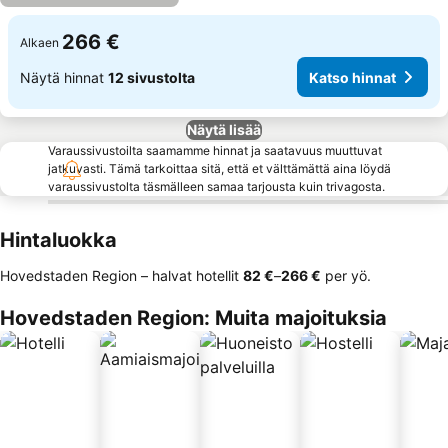
266 €
Alkaen
Näytä hinnat
12 sivustolta
Katso hinnat
Näytä lisää
Varaussivustoilta saamamme hinnat ja saatavuus muuttuvat
jatkuvasti. Tämä tarkoittaa sitä, että et välttämättä aina löydä
varaussivustolta täsmälleen samaa tarjousta kuin trivagosta.
Hintaluokka
Hovedstaden Region – halvat hotellit
‎82 €
–
‎266 €
per yö.
Hovedstaden Region: Muita majoituksia