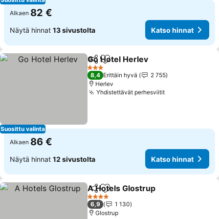
82 €
Alkaen
Näytä hinnat
13 sivustolta
Katso hinnat
Go Hotel Herlev
Jaa
Lisää suosikkeihin
3 Tähtiluokitus
8,4
Erittäin hyvä
2 755
Herlev
Yhdistettävät perhesviitit
Suosittu valinta
86 €
Alkaen
Näytä hinnat
12 sivustolta
Katso hinnat
A Hotels Glostrup
Jaa
Lisää suosikkeihin
4 Tähtiluokitus
6,9
1 130
Glostrup