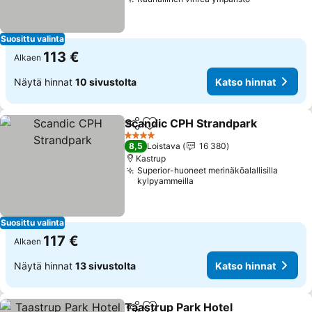
Suosittu valinta
113 €
Alkaen
Näytä hinnat
10 sivustolta
Katso hinnat
Scandic CPH Strandpark
Jaa
Lisää suosikkeihin
4 Tähtiluokitus
8,5
Loistava
16 380
Kastrup
Superior-huoneet merinäköalallisilla
kylpyammeilla
Suosittu valinta
117 €
Alkaen
Näytä hinnat
13 sivustolta
Katso hinnat
Taastrup Park Hotel