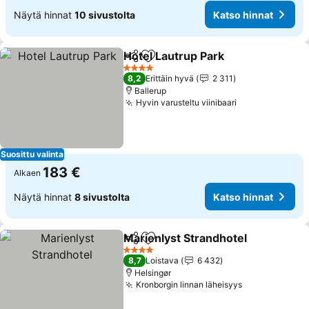
Näytä hinnat
10 sivustolta
Katso hinnat
Hotel Lautrup Park
Jaa
Lisää suosikkeihin
4 Tähtiluokitus
8,2
Erittäin hyvä
2 311
Ballerup
Hyvin varusteltu viinibaari
Suosittu valinta
183 €
Alkaen
Näytä hinnat
8 sivustolta
Katso hinnat
Marienlyst Strandhotel
Jaa
Lisää suosikkeihin
4 Tähtiluokitus
8,7
Loistava
6 432
Helsingør
Kronborgin linnan läheisyys