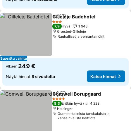
Gilleleje Badehotel
Jaa
Lisää suosikkeihin
3 Tähtiluokitus
7,9
Hyvä
1 948
Græsted-Gilleleje
Rauhalliset järvenrantamökit
Suosittu valinta
249 €
Alkaen
Näytä hinnat
8 sivustolta
Katso hinnat
Comwell Borupgaard
Jaa
Lisää suosikkeihin
4 Tähtiluokitus
8,3
Erittäin hyvä
4 228
Helsingør
Gurmee-tasoista tanskalaista ja
kansainvälistä keittiötä