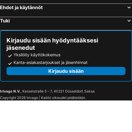
A Hotels Roskilde
Frederiksdal Sinatur Hotel & Konference
Ehdot ja käytännöt
Hotel Sandvig Havn
Four Points Flex by Sheraton Lyngby
Tuki
Hotel Balka Strand
Griffen Spahotel
Hotel de Ville
Skjalm Hvide Hotel
Kirjaudu sisään hyödyntääksesi
Skovshoved Hotel
Frederiksværk Hotel
jäsenedut
Gilleleje Badehotel
Hotel Lautrup Park
Yksilöity käyttökokemus
Four Points Flex by Sheraton Hillerød
Hotel Skovly
Kanta-asiakastarjoukset ja jäsenhinnat
Bernstorff Castle Hotel
Hotel-B
Kirjaudu sisään
Copenhagen Airport Hostel
Sverres Hotel
Det Gamle Posthus
Liseleje Badehotel
trivago N.V.
, Kesselstraße 5 – 7, 40221 Düsseldorf, Saksa
Hotel Siemsens Gaard
Copyright 2026 trivago | Kaikki oikeudet pidätetään.