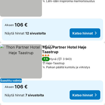
Lähi-idän inspiroima marmorisisustus
106 €
Alkaen
Näytä hinnat
12 sivustolta
Katso hinnat
Thon Partner Hotel Høje
Jaa
Lisää suosikkeihin
Taastrup
3 Tähtiluokitus
7,5
Hyvä
3 943
Høje-Taastrup
Paikan päällä kuntoilu ja virkistys
Suosittu valinta
106 €
Alkaen
Näytä hinnat
7 sivustolta
Katso hinnat