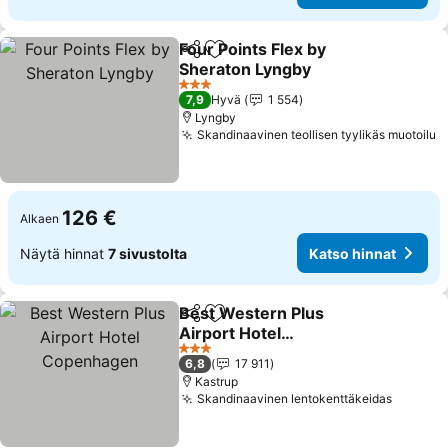
Four Points Flex by
Jaa
Lisää suosikkeihin
Sheraton Lyngby
3 Tähtiluokitus
7,9
Hyvä
1 554
Lyngby
Skandinaavinen teollisen tyylikäs muotoilu
126 €
Alkaen
Näytä hinnat
7 sivustolta
Katso hinnat
Best Western Plus
Jaa
Lisää suosikkeihin
Airport Hotel
Copenhagen
3 Tähtiluokitus
6,8
17 911
Kastrup
Skandinaavinen lentokenttäkeidas