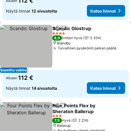
112 €
Alkaen
Näytä hinnat
12 sivustolta
Katso hinnat
Scandic Glostrup
Jaa
Lisää suosikkeihin
4 Tähtiluokitus
8,0
Erittäin hyvä
3 354
Brøndby
Turvallinen pysäköinti paikan päällä
Suosittu valinta
112 €
Alkaen
Näytä hinnat
14 sivustolta
Katso hinnat
Four Points Flex by
Jaa
Lisää suosikkeihin
Sheraton Ballerup
3 Tähtiluokitus
7,5
Hyvä
2 216
Ballerup
Rauhallinen vihreä ympäristö