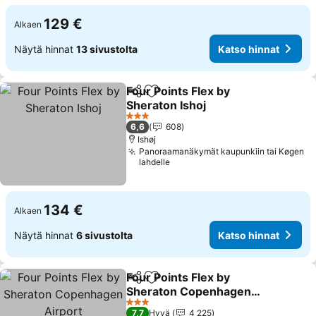
129 €
Alkaen
Näytä hinnat
13 sivustolta
Katso hinnat
Four Points Flex by
Jaa
Lisää suosikkeihin
Sheraton Ishoj
3 Tähtiluokitus
6,6
608
Ishøj
Panoraamanäkymät kaupunkiin tai Køgen
lahdelle
134 €
Alkaen
Näytä hinnat
6 sivustolta
Katso hinnat
Four Points Flex by
Jaa
Lisää suosikkeihin
Sheraton Copenhagen
Airport
3 Tähtiluokitus
7,7
Hyvä
4 225