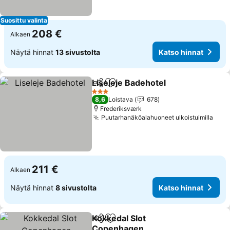
Suosittu valinta
208 €
Alkaen
Näytä hinnat
13 sivustolta
Katso hinnat
Liseleje Badehotel
Jaa
Lisää suosikkeihin
3 Tähtiluokitus
8,6
Loistava
678
Frederiksværk
Puutarhanäköalahuoneet ulkoistuimilla
211 €
Alkaen
Näytä hinnat
8 sivustolta
Katso hinnat
Kokkedal Slot
Jaa
Lisää suosikkeihin
Copenhagen