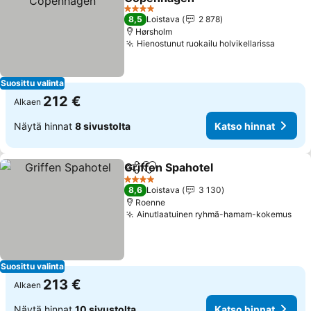
4 Tähtiluokitus
8,5
Loistava
2 878
Hørsholm
Hienostunut ruokailu holvikellarissa
Suosittu valinta
212 €
Alkaen
Näytä hinnat
8 sivustolta
Katso hinnat
Griffen Spahotel
Jaa
Lisää suosikkeihin
4 Tähtiluokitus
8,6
Loistava
3 130
Roenne
Ainutlaatuinen ryhmä-hamam-kokemus
Suosittu valinta
213 €
Alkaen
Näytä hinnat
10 sivustolta
Katso hinnat