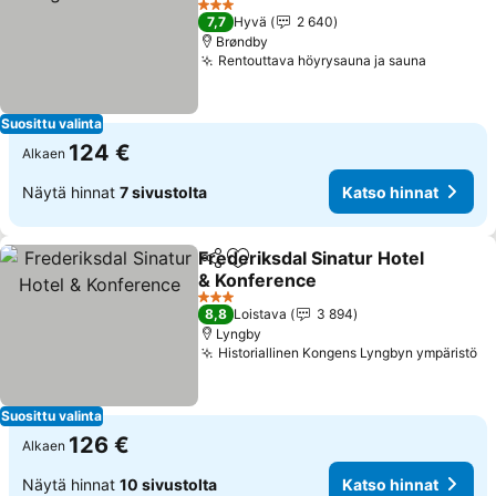
3 Tähtiluokitus
7,7
Hyvä
2 640
Brøndby
Rentouttava höyrysauna ja sauna
Suosittu valinta
124 €
Alkaen
Näytä hinnat
7 sivustolta
Katso hinnat
Frederiksdal Sinatur Hotel
Jaa
Lisää suosikkeihin
& Konference
3 Tähtiluokitus
8,8
Loistava
3 894
Lyngby
Historiallinen Kongens Lyngbyn ympäristö
Suosittu valinta
126 €
Alkaen
Näytä hinnat
10 sivustolta
Katso hinnat