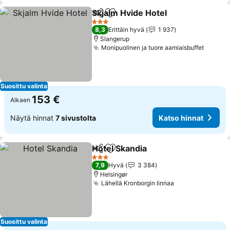
Skjalm Hvide Hotel
Jaa
Lisää suosikkeihin
3 Tähtiluokitus
8,3
Erittäin hyvä
1 937
Slangerup
Monipuolinen ja tuore aamiaisbuffet
Suosittu valinta
153 €
Alkaen
Näytä hinnat
7 sivustolta
Katso hinnat
Hotel Skandia
Jaa
Lisää suosikkeihin
3 Tähtiluokitus
7,9
Hyvä
3 384
Helsingør
Lähellä Kronborgin linnaa
Suosittu valinta