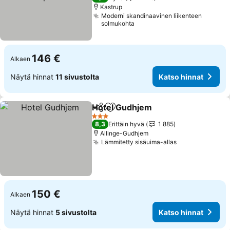
Kastrup
Moderni skandinaavinen liikenteen
solmukohta
146 €
Alkaen
Näytä hinnat
11 sivustolta
Katso hinnat
Hotel Gudhjem
Jaa
Lisää suosikkeihin
3 Tähtiluokitus
8,3
Erittäin hyvä
1 885
Allinge-Gudhjem
Lämmitetty sisäuima-allas
150 €
Alkaen
Näytä hinnat
5 sivustolta
Katso hinnat