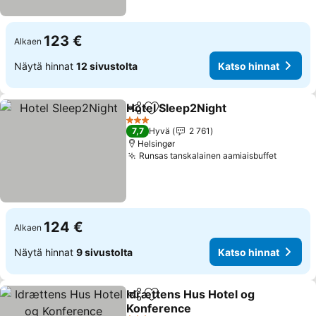
123 €
Alkaen
Näytä hinnat
12 sivustolta
Katso hinnat
Hotel Sleep2Night
Jaa
Lisää suosikkeihin
3 Tähtiluokitus
7,7
Hyvä
2 761
Helsingør
Runsas tanskalainen aamiaisbuffet
124 €
Alkaen
Näytä hinnat
9 sivustolta
Katso hinnat
Idrættens Hus Hotel og
Jaa
Lisää suosikkeihin
Konference