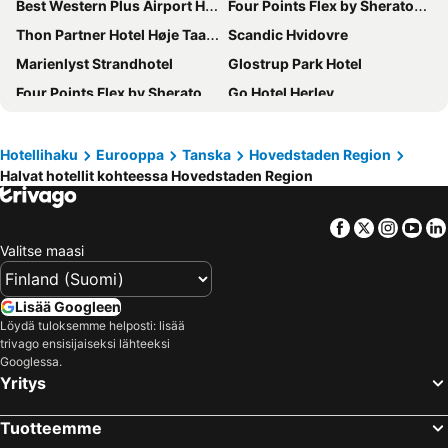
Best Western Plus Airport Hotel Copenhagen
Four Points Flex by Sheraton Copenhagen Arena
Thon Partner Hotel Høje Taastrup
Scandic Hvidovre
Marienlyst Strandhotel
Glostrup Park Hotel
Four Points Flex by Sheraton Ballerup
Go Hotel Herlev
Four Points Flex by Sheraton Copenhagen Airport
Hotel Sleep2Night
Taastrup Park Hotel
Scandic Glostrup
Hotellihaku
Eurooppa
Tanska
Hovedstaden Region
Halvat hotellit kohteessa Hovedstaden Region
Comwell Borupgaard
Gentofte Hotel
A Hotels Glostrup
Hotel Marina
Facebook
Twitter
Insta
Yo
Comwell Holte
Hotel Hamlet
Valitse maasi
Four Points Flex by Sheraton Ishoj
Konventum Conference Center
Kurhotel Skodsborg
Kokkedal Slot Copenhagen
Lisää Googleen
Sauntehus Castle Hotel
Idrættens Hus Hotel og Konference
Löydä tuloksemme helposti: lisää
trivago ensisijaiseksi lähteeksi
Four Points Flex by Sheraton Ishoj
MyHotel Taastrup
Googlessa.
Yritys
Rungstedgaard
Rønne Hotel
Park Lane Copenhagen
Best Western Hotel Hillerod
Tuotteemme
Hotel Skandia
Fredensborg Store Kro