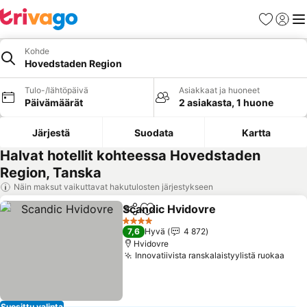
Suosikit
Kirjaud
Val
Kohde
Hovedstaden Region
Tulo-/lähtöpäivä
Asiakkaat ja huoneet
Päivämäärät
2 asiakasta, 1 huone
Järjestä
Suodata
Kartta
Halvat hotellit kohteessa Hovedstaden
Region, Tanska
Näin maksut vaikuttavat hakutulosten järjestykseen
Scandic Hvidovre
Jaa
Lisää suosikkeihin
4 Tähtiluokitus
7,6
Hyvä
4 872
Hvidovre
Innovatiivista ranskalaistyylistä ruokaa
Suosittu valinta