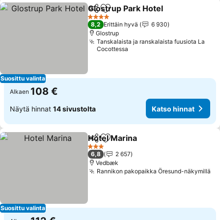
Glostrup Park Hotel
Jaa
Lisää suosikkeihin
4 Tähtiluokitus
8,2
Erittäin hyvä
6 930
Glostrup
Tanskalaista ja ranskalaista fuusiota La
Cocottessa
Suosittu valinta
108 €
Alkaen
Näytä hinnat
14 sivustolta
Katso hinnat
Hotel Marina
Jaa
Lisää suosikkeihin
3 Tähtiluokitus
6,8
2 657
Vedbæk
Rannikon pakopaikka Öresund-näkymillä
Suosittu valinta