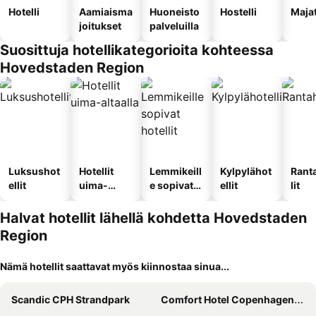
Hotelli
Aamiaisma
Huoneisto
Hostelli
Maja
joitukset
palveluilla
Suosittuja hotellikategorioita kohteessa
Hovedstaden Region
Luksushot
Hotellit
Lemmikeill
Kylpylähot
Rant
ellit
uima-
e sopivat
ellit
lit
altaalla
hotellit
Halvat hotellit lähellä kohdetta Hovedstaden
Region
Nämä hotellit saattavat myös kiinnostaa sinua...
Scandic CPH Strandpark
Comfort Hotel Copenhagen Airport