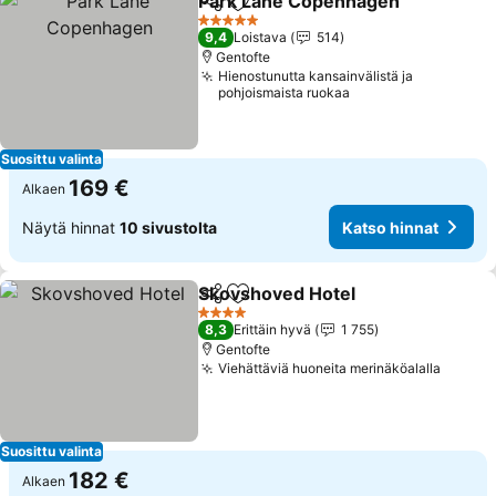
Park Lane Copenhagen
Jaa
Lisää suosikkeihin
5 Tähtiluokitus
9,4
Loistava
514
Gentofte
Hienostunutta kansainvälistä ja
pohjoismaista ruokaa
Suosittu valinta
169 €
Alkaen
Näytä hinnat
10 sivustolta
Katso hinnat
Skovshoved Hotel
Jaa
Lisää suosikkeihin
4 Tähtiluokitus
8,3
Erittäin hyvä
1 755
Gentofte
Viehättäviä huoneita merinäköalalla
Suosittu valinta
182 €
Alkaen