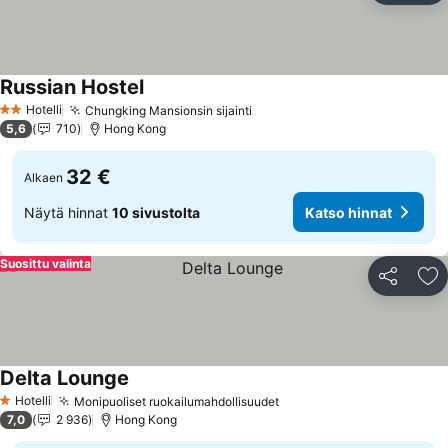
Russian Hostel
Hotelli
Chungking Mansionsin sijainti
2 Tähtiluokitus
5,6
710
Hong Kong
32 €
Alkaen
Näytä hinnat
10 sivustolta
Katso hinnat
Suosittu valinta
Jaa
Li
Delta Lounge
Hotelli
Monipuoliset ruokailumahdollisuudet
1 Tähtiluokitus
7,0
2 936
Hong Kong