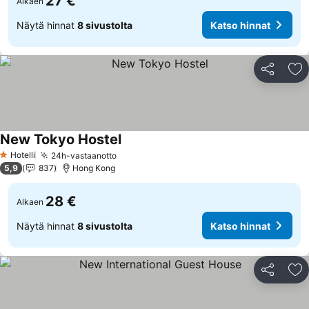
27 €
Alkaen
Näytä hinnat
8 sivustolta
Katso hinnat
Jaa
Li
New Tokyo Hostel
Hotelli
24h-vastaanotto
1 Tähtiluokitus
5,9
837
Hong Kong
28 €
Alkaen
Näytä hinnat
8 sivustolta
Katso hinnat
Jaa
Li