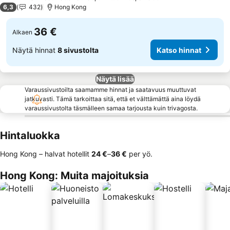
2 Tähtiluokitus
6,3
432
Hong Kong
36 €
Alkaen
Näytä hinnat
8 sivustolta
Katso hinnat
Näytä lisää
Varaussivustoilta saamamme hinnat ja saatavuus muuttuvat
jatkuvasti. Tämä tarkoittaa sitä, että et välttämättä aina löydä
varaussivustolta täsmälleen samaa tarjousta kuin trivagosta.
Hintaluokka
Hong Kong – halvat hotellit
‎24 €
–
‎36 €
per yö.
Hong Kong: Muita majoituksia