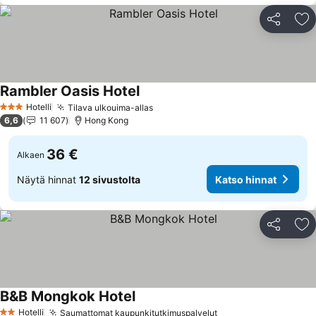
Jaa
Li
Rambler Oasis Hotel
Hotelli
Tilava ulkouima-allas
3 Tähtiluokitus
6,6
11 607
Hong Kong
36 €
Alkaen
Näytä hinnat
12 sivustolta
Katso hinnat
Jaa
Li
B&B Mongkok Hotel
Hotelli
Saumattomat kaupunkitutkimuspalvelut