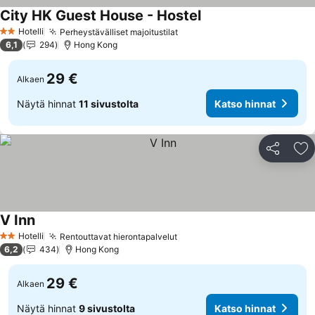
City HK Guest House - Hostel
Hotelli
Perheystävälliset majoitustilat
2 Tähtiluokitus
6,1
294
Hong Kong
29 €
Alkaen
Näytä hinnat
11 sivustolta
Katso hinnat
Jaa
Li
V Inn
Hotelli
Rentouttavat hierontapalvelut
2 Tähtiluokitus
6,2
434
Hong Kong
29 €
Alkaen
Näytä hinnat
9 sivustolta
Katso hinnat