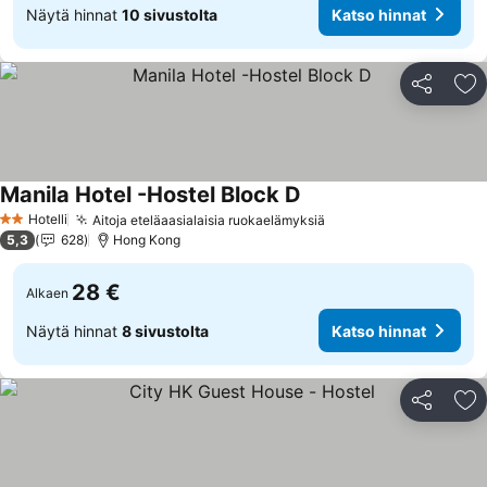
Näytä hinnat
10 sivustolta
Katso hinnat
Jaa
Li
Manila Hotel -Hostel Block D
Hotelli
Aitoja eteläaasialaisia ruokaelämyksiä
2 Tähtiluokitus
5,3
628
Hong Kong
28 €
Alkaen
Näytä hinnat
8 sivustolta
Katso hinnat
Jaa
Li