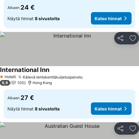
24 €
Alkaen
Näytä hinnat
8 sivustolta
Katso hinnat
Jaa
Li
International Inn
Hotelli
Kätevä lentokenttäkuljetuspalvelu
1 Tähtiluokitus
6,6
100
Hong Kong
27 €
Alkaen
Näytä hinnat
8 sivustolta
Katso hinnat
Jaa
Li