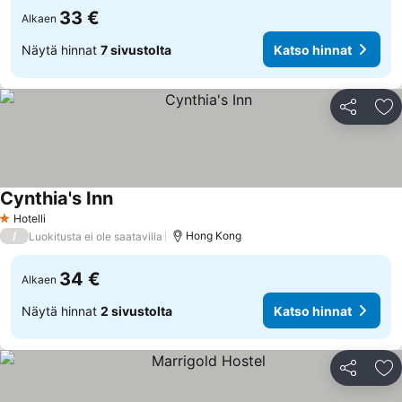
33 €
Alkaen
Näytä hinnat
7 sivustolta
Katso hinnat
Jaa
Li
Cynthia's Inn
Hotelli
1 Tähtiluokitus
/
Hong Kong
Luokitusta ei ole saatavilla
34 €
Alkaen
Näytä hinnat
2 sivustolta
Katso hinnat
Jaa
Li