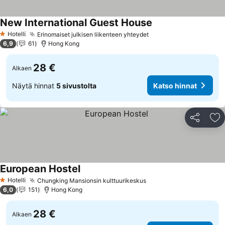
New International Guest House
Hotelli
Erinomaiset julkisen liikenteen yhteydet
1 Tähtiluokitus
6,9
61
Hong Kong
28 €
Alkaen
Näytä hinnat
5 sivustolta
Katso hinnat
Jaa
Li
European Hostel
Hotelli
Chungking Mansionsin kulttuurikeskus
1 Tähtiluokitus
6,0
151
Hong Kong
28 €
Alkaen