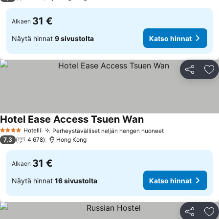
31 €
Alkaen
Näytä hinnat
9 sivustolta
Katso hinnat
Jaa
Li
Hotel Ease Access Tsuen Wan
Hotelli
Perheystävälliset neljän hengen huoneet
4 Tähtiluokitus
7,3
4 678
Hong Kong
31 €
Alkaen
Näytä hinnat
16 sivustolta
Katso hinnat
Jaa
Li