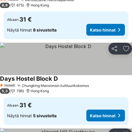
2 Tähtiluokitus
6,9
675
Hong Kong
31 €
Alkaen
Näytä hinnat
8 sivustolta
Katso hinnat
Jaa
Li
Days Hostel Block D
Hotelli
Chungking Mansionsin kulttuurikokemus
1 Tähtiluokitus
5,3
796
Hong Kong
31 €
Alkaen
Näytä hinnat
5 sivustolta
Katso hinnat