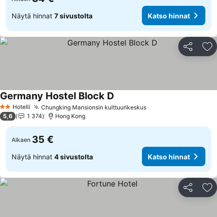
Näytä hinnat
7 sivustolta
Katso hinnat
Jaa
Li
Germany Hostel Block D
Hotelli
Chungking Mansionsin kulttuurikeskus
2 Tähtiluokitus
5,6
1 374
Hong Kong
35 €
Alkaen
Näytä hinnat
4 sivustolta
Katso hinnat
Jaa
Li