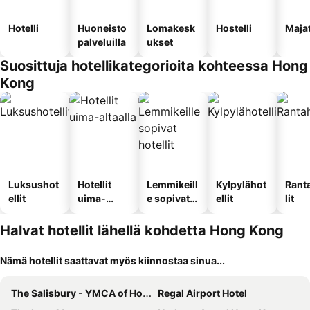
Hotelli
Huoneisto
Lomakesk
Hostelli
Maja
palveluilla
ukset
Suosittuja hotellikategorioita kohteessa Hong
Kong
Luksushot
Hotellit
Lemmikeill
Kylpylähot
Rant
ellit
uima-
e sopivat
ellit
lit
altaalla
hotellit
Halvat hotellit lähellä kohdetta Hong Kong
Nämä hotellit saattavat myös kiinnostaa sinua...
The Salisbury - YMCA of Hong Kong
Regal Airport Hotel