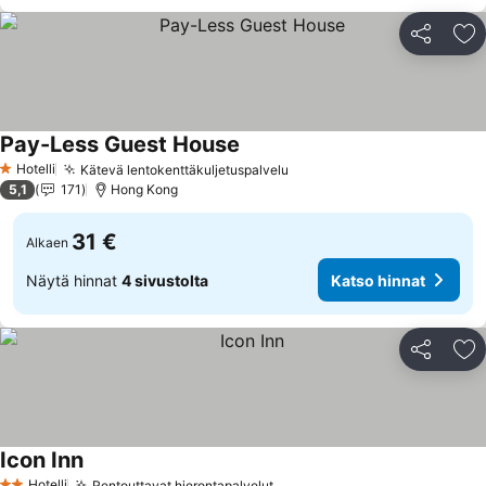
Jaa
Li
Pay-Less Guest House
Hotelli
Kätevä lentokenttäkuljetuspalvelu
1 Tähtiluokitus
5,1
171
Hong Kong
31 €
Alkaen
Näytä hinnat
4 sivustolta
Katso hinnat
Jaa
Li
Icon Inn
Hotelli
Rentouttavat hierontapalvelut