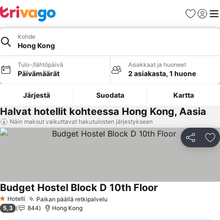
Suosikit
Kirjaud
Val
Kohde
Hong Kong
Tulo-/lähtöpäivä
Asiakkaat ja huoneet
Päivämäärät
2 asiakasta, 1 huone
Järjestä
Suodata
Kartta
Halvat hotellit kohteessa Hong Kong, Aasia
Näin maksut vaikuttavat hakutulosten järjestykseen
Jaa
Li
Budget Hostel Block D 10th Floor
Hotelli
Paikan päällä retkipalvelu
1 Tähtiluokitus
5,3
844
Hong Kong