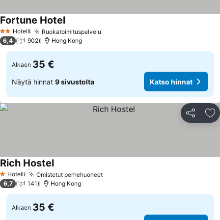
Fortune Hotel
Hotelli
Ruokatoimituspalvelu
2 Tähtiluokitus
6,4
902
Hong Kong
35 €
Alkaen
Näytä hinnat
9 sivustolta
Katso hinnat
Jaa
Li
Rich Hostel
Hotelli
Omistetut perhehuoneet
1 Tähtiluokitus
6,7
141
Hong Kong
35 €
Alkaen