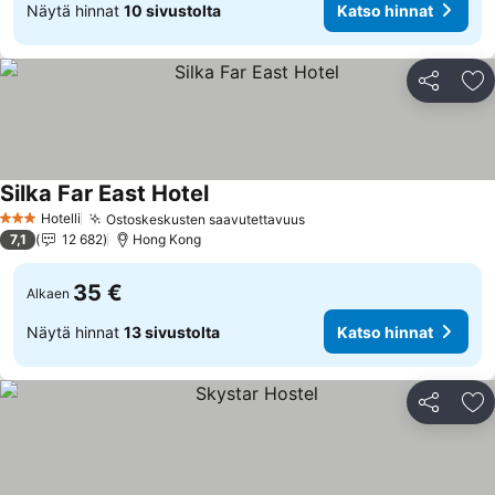
Näytä hinnat
10 sivustolta
Katso hinnat
Jaa
Li
Silka Far East Hotel
Hotelli
Ostoskeskusten saavutettavuus
3 Tähtiluokitus
7,1
12 682
Hong Kong
35 €
Alkaen
Näytä hinnat
13 sivustolta
Katso hinnat
Jaa
Li