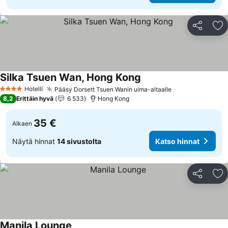
Jaa
Li
Silka Tsuen Wan, Hong Kong
Hotelli
Pääsy Dorsett Tsuen Wanin uima-altaalle
4 Tähtiluokitus
8,2
Erittäin hyvä
6 533
Hong Kong
35 €
Alkaen
Näytä hinnat
14 sivustolta
Katso hinnat
Jaa
Li
Manila Lounge