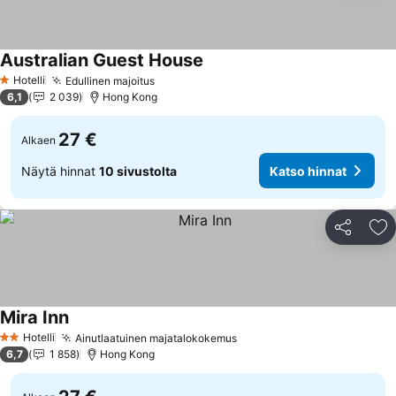
Australian Guest House
Hotelli
Edullinen majoitus
1 Tähtiluokitus
6,1
2 039
Hong Kong
27 €
Alkaen
Näytä hinnat
10 sivustolta
Katso hinnat
Jaa
Li
Mira Inn
Hotelli
Ainutlaatuinen majatalokokemus
2 Tähtiluokitus
6,7
1 858
Hong Kong