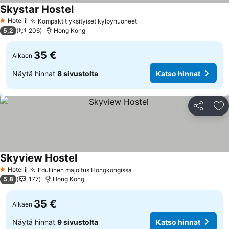
Skystar Hostel
Hotelli
Kompaktit yksityiset kylpyhuoneet
1 Tähtiluokitus
5,2
206
Hong Kong
35 €
Alkaen
Näytä hinnat
8 sivustolta
Katso hinnat
Jaa
Li
Skyview Hostel
Hotelli
Edullinen majoitus Hongkongissa
1 Tähtiluokitus
5,8
177
Hong Kong
35 €
Alkaen
Näytä hinnat
9 sivustolta
Katso hinnat