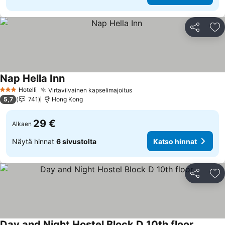
Jaa
Li
Nap Hella Inn
Hotelli
Virtaviivainen kapselimajoitus
3 Tähtiluokitus
5,7
741
Hong Kong
29 €
Alkaen
Näytä hinnat
6 sivustolta
Katso hinnat
Jaa
Li
Day and Night Hostel Block D 10th floor