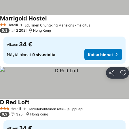
Marrigold Hostel
Hotelli
Edullinen Chungking Mansions -majoitus
2 Tähtiluokitus
5,8
2 202
Hong Kong
34 €
Alkaen
Näytä hinnat
9 sivustolta
Katso hinnat
Jaa
Li
D Red Loft
Hotelli
Henkilökohtainen retki- ja lippuapu
3 Tähtiluokitus
6,2
325
Hong Kong
34 €
Alkaen