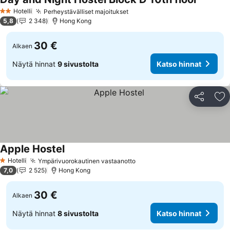
Hotelli
Perheystävälliset majoitukset
2 Tähtiluokitus
5,8
2 348
Hong Kong
30 €
Alkaen
Näytä hinnat
9 sivustolta
Katso hinnat
Jaa
Li
Apple Hostel
Hotelli
Ympärivuorokautinen vastaanotto
1 Tähtiluokitus
7,0
2 525
Hong Kong
30 €
Alkaen
Näytä hinnat
8 sivustolta
Katso hinnat