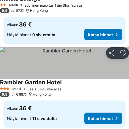
Hotelli
Edullinen majoitus Tsim Sha Tsuissa
2 Tähtiluokitus
6,9
572
Hong Kong
36 €
Alkaen
Näytä hinnat
9 sivustolta
Katso hinnat
Jaa
Li
Rambler Garden Hotel
Hotelli
Laaja ulkouima-allas
3 Tähtiluokitus
6,8
6 887
Hong Kong
36 €
Alkaen
Näytä hinnat
11 sivustolta
Katso hinnat