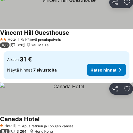
Jaa
Li
Vincent Hill Guesthouse
Hotelli
Kätevä pesulapalvelu
2 Tähtiluokitus
6,6
328
Yau Ma Tei
31 €
Alkaen
Näytä hinnat
7 sivustolta
Katso hinnat
Jaa
Li
Canada Hotel
Hotelli
Apua retkien ja lippujen kanssa
1 Tähtiluokitus
6,3
3 264
Hong Kong