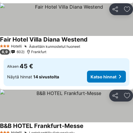
Jaa
Li
Fair Hotel Villa Diana Westend
Hotelli
Äskettäin kunnostetut huoneet
3 Tähtiluokitus
6,9
602
Frankfurt
45 €
Alkaen
Näytä hinnat
14 sivustolta
Katso hinnat
Jaa
Li
B&B HOTEL Frankfurt-Messe
Hotelli
Lentokenttäkuljetuspalvelu