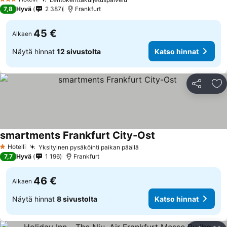
3 Tähtiluokitus
7,8
Hyvä
2 387
Frankfurt
45 €
Alkaen
Näytä hinnat
12 sivustolta
Katso hinnat
Jaa
Li
smartments Frankfurt City-Ost
Hotelli
Yksityinen pysäköinti paikan päällä
1 Tähtiluokitus
7,7
Hyvä
1 196
Frankfurt
46 €
Alkaen
Näytä hinnat
8 sivustolta
Katso hinnat