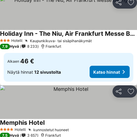
Jaa
Li
Holiday Inn - The Niu, Air Frankfurt Messe By Ihg
Hotelli
Kaupunkikuva- tai sisäpihanäkymät
3 Tähtiluokitus
7,9
Hyvä
8 233
Frankfurt
46 €
Alkaen
Näytä hinnat
12 sivustolta
Katso hinnat
Jaa
Li
Memphis Hotel
Hotelli
kunnostetut huoneet
4 Tähtiluokitus
7,5
Hyvä
3 657
Frankfurt