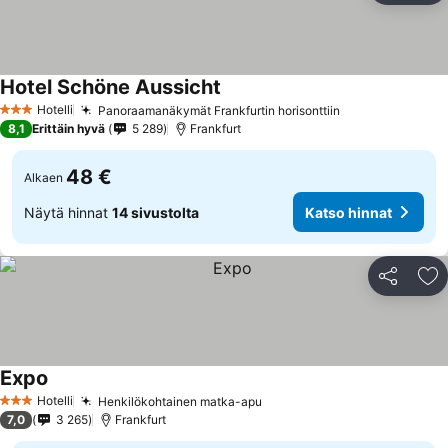
Hotel Schöne Aussicht
Hotelli
Panoraamanäkymät Frankfurtin horisonttiin
3 Tähtiluokitus
8,1
Erittäin hyvä
5 289
Frankfurt
48 €
Alkaen
Näytä hinnat
14 sivustolta
Katso hinnat
Jaa
Li
Expo
Hotelli
Henkilökohtainen matka-apu
3 Tähtiluokitus
7,0
3 265
Frankfurt