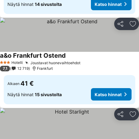
Näytä hinnat
14 sivustolta
Katso hinnat
Jaa
Li
a&o Frankfurt Ostend
Hotelli
Joustavat huonevaihtoehdot
3 Tähtiluokitus
7,1
12 719
Frankfurt
41 €
Alkaen
Näytä hinnat
15 sivustolta
Katso hinnat
Jaa
Li