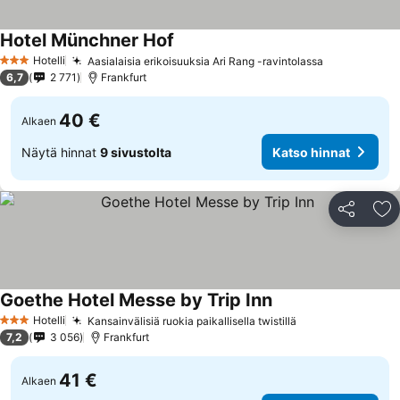
Hotel Münchner Hof
Hotelli
Aasialaisia erikoisuuksia Ari Rang -ravintolassa
3 Tähtiluokitus
6,7
2 771
Frankfurt
40 €
Alkaen
Näytä hinnat
9 sivustolta
Katso hinnat
Jaa
Li
Goethe Hotel Messe by Trip Inn
Hotelli
Kansainvälisiä ruokia paikallisella twistillä
3 Tähtiluokitus
7,2
3 056
Frankfurt
41 €
Alkaen