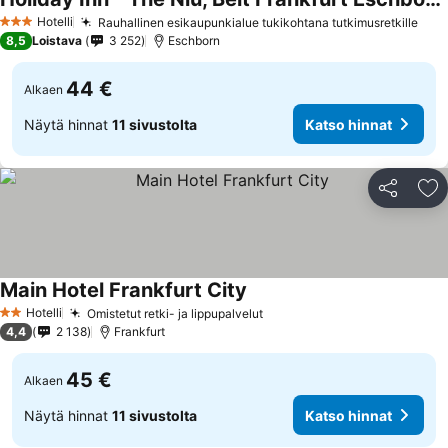
Hotelli
Rauhallinen esikaupunkialue tukikohtana tutkimusretkille
3 Tähtiluokitus
8,5
Loistava
3 252
Eschborn
44 €
Alkaen
Näytä hinnat
11 sivustolta
Katso hinnat
Jaa
Li
Main Hotel Frankfurt City
Hotelli
Omistetut retki- ja lippupalvelut
2 Tähtiluokitus
4,4
2 138
Frankfurt
45 €
Alkaen
Näytä hinnat
11 sivustolta
Katso hinnat