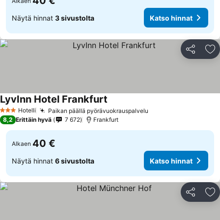
40 €
Alkaen
Näytä hinnat
3 sivustolta
Katso hinnat
Jaa
Li
LyvInn Hotel Frankfurt
Hotelli
Paikan päällä pyörävuokrauspalvelu
3 Tähtiluokitus
8,2
Erittäin hyvä
7 672
Frankfurt
40 €
Alkaen
Näytä hinnat
6 sivustolta
Katso hinnat
Jaa
Li