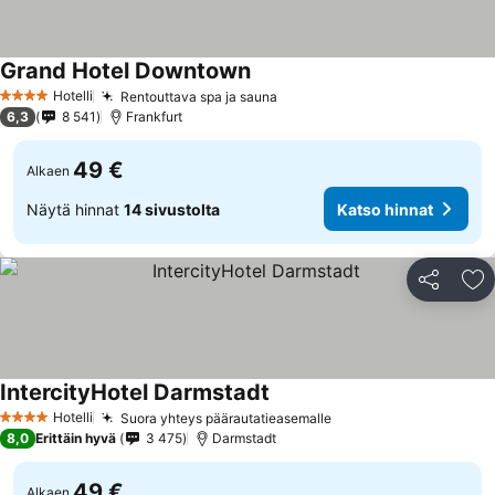
Grand Hotel Downtown
Hotelli
Rentouttava spa ja sauna
4 Tähtiluokitus
6,3
8 541
Frankfurt
49 €
Alkaen
Näytä hinnat
14 sivustolta
Katso hinnat
Jaa
Li
IntercityHotel Darmstadt
Hotelli
Suora yhteys päärautatieasemalle
4 Tähtiluokitus
8,0
Erittäin hyvä
3 475
Darmstadt
49 €
Alkaen