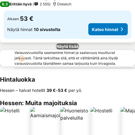
4 Tähtiluokitus
8,3
Erittäin hyvä
2 555
Dreieich
53 €
Alkaen
Näytä hinnat
10 sivustolta
Katso hinnat
Näytä lisää
Varaussivustoilta saamamme hinnat ja saatavuus muuttuvat
jatkuvasti. Tämä tarkoittaa sitä, että et välttämättä aina löydä
varaussivustolta täsmälleen samaa tarjousta kuin trivagosta.
Hintaluokka
Hessen – halvat hotellit
‎39 €
–
‎53 €
per yö.
Hessen: Muita majoituksia