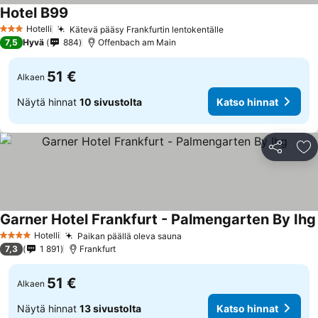
Hotel B99
Hotelli
Kätevä pääsy Frankfurtin lentokentälle
3 Tähtiluokitus
7,5
Hyvä
884
Offenbach am Main
51 €
Alkaen
Näytä hinnat
10 sivustolta
Katso hinnat
Jaa
Li
Garner Hotel Frankfurt - Palmengarten By Ihg
Hotelli
Paikan päällä oleva sauna
4 Tähtiluokitus
7,3
1 891
Frankfurt
51 €
Alkaen
Näytä hinnat
13 sivustolta
Katso hinnat