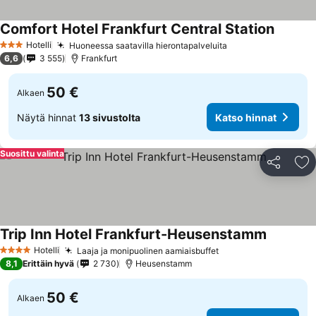
Comfort Hotel Frankfurt Central Station
Hotelli
Huoneessa saatavilla hierontapalveluita
3 Tähtiluokitus
6,6
3 555
Frankfurt
50 €
Alkaen
Näytä hinnat
13 sivustolta
Katso hinnat
Suosittu valinta
Jaa
Li
Trip Inn Hotel Frankfurt-Heusenstamm
Hotelli
Laaja ja monipuolinen aamiaisbuffet
4 Tähtiluokitus
8,1
Erittäin hyvä
2 730
Heusenstamm
50 €
Alkaen