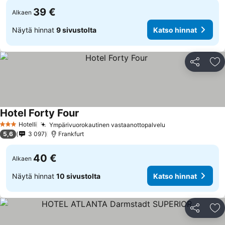
39 €
Alkaen
Näytä hinnat
9 sivustolta
Katso hinnat
Jaa
Li
Hotel Forty Four
Hotelli
Ympärivuorokautinen vastaanottopalvelu
3 Tähtiluokitus
5,6
3 097
Frankfurt
40 €
Alkaen
Näytä hinnat
10 sivustolta
Katso hinnat
Jaa
Li