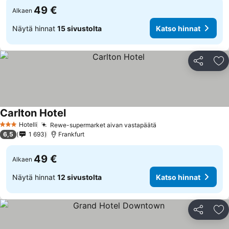
49 €
Alkaen
Näytä hinnat
15 sivustolta
Katso hinnat
Jaa
Li
Carlton Hotel
Hotelli
Rewe-supermarket aivan vastapäätä
3 Tähtiluokitus
6,5
1 693
Frankfurt
49 €
Alkaen
Näytä hinnat
12 sivustolta
Katso hinnat
Jaa
Li