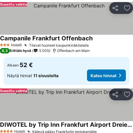
Suosittu valinta
Jaa
Li
Campanile Frankfurt Offenbach
Hotelli
Tilavat huoneet kaupunkinäköalalla
3 Tähtiluokitus
8,3
Erittäin hyvä
5 005
Offenbach am Main
52 €
Alkaen
Näytä hinnat
11 sivustolta
Katso hinnat
Suosittu valinta
Jaa
Li
DIWOTEL by Trip Inn Frankfurt Airport Dreieich
Hotelli
Kätevä pääsy Frankfurtin lentokentälle