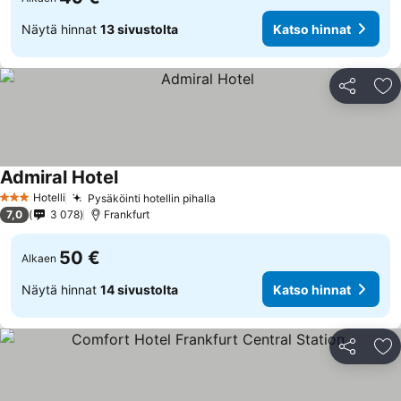
Näytä hinnat
13 sivustolta
Katso hinnat
Jaa
Li
Admiral Hotel
Hotelli
Pysäköinti hotellin pihalla
3 Tähtiluokitus
7,0
3 078
Frankfurt
50 €
Alkaen
Näytä hinnat
14 sivustolta
Katso hinnat
Jaa
Li