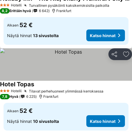
Hotelli
Turvallinen pysäköinti kaksikerroksisilla paikoilla
3 Tähtiluokitus
8,2
Erittäin hyvä
6 642
Frankfurt
52 €
Alkaen
Näytä hinnat
13 sivustolta
Katso hinnat
Jaa
Li
Hotel Topas
Hotelli
Tilavat perhehuoneet ylimmässä kerroksessa
3 Tähtiluokitus
7,8
Hyvä
6 225
Frankfurt
52 €
Alkaen
Näytä hinnat
10 sivustolta
Katso hinnat