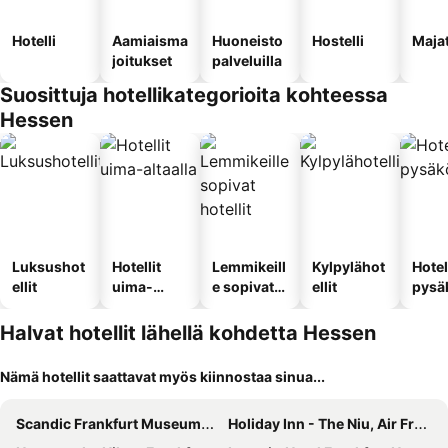
Hotelli
Aamiaisma
Huoneisto
Hostelli
Maja
joitukset
palveluilla
Suosittuja hotellikategorioita kohteessa
Hessen
Luksushot
Hotellit
Lemmikeill
Kylpylähot
Hotel
ellit
uima-
e sopivat
ellit
pysä
altaalla
hotellit
llä
Halvat hotellit lähellä kohdetta Hessen
Nämä hotellit saattavat myös kiinnostaa sinua...
Scandic Frankfurt Museumsufer
Holiday Inn - The Niu, Air Frankfurt Messe By Ihg