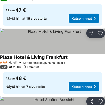
47 €
Alkaen
Näytä hinnat
16 sivustolta
Katso hinnat
Jaa
Li
Plaza Hotel & Living Frankfurt
Hotelli
Kattoterassi kaupunkinäköalalla
3 Tähtiluokitus
7,2
2 206
Frankfurt
48 €
Alkaen
Näytä hinnat
7 sivustolta
Katso hinnat
Jaa
Li