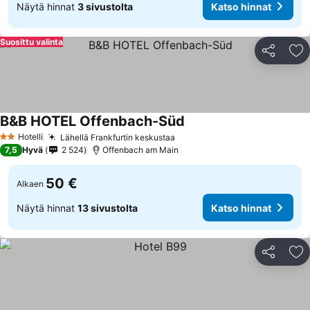
Näytä hinnat
3 sivustolta
Katso hinnat
Suosittu valinta
Jaa
Li
B&B HOTEL Offenbach-Süd
Hotelli
Lähellä Frankfurtin keskustaa
2 Tähtiluokitus
7,5
Hyvä
2 524
Offenbach am Main
50 €
Alkaen
Näytä hinnat
13 sivustolta
Katso hinnat
Jaa
Li