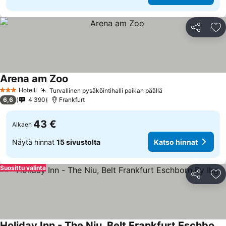
Jaa
Li
Arena am Zoo
Hotelli
Turvallinen pysäköintihalli paikan päällä
3 Tähtiluokitus
6,6
4 390
Frankfurt
43 €
Alkaen
Näytä hinnat
15 sivustolta
Katso hinnat
Suosittu valinta
Jaa
Li
Holiday Inn - The Niu, Belt Frankfurt Eschborn By Ihg