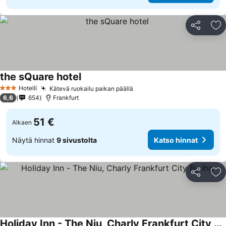
Jaa
Li
the sQuare hotel
Hotelli
Kätevä ruokailu paikan päällä
3 Tähtiluokitus
6,6
654
Frankfurt
51 €
Alkaen
Näytä hinnat
9 sivustolta
Katso hinnat
Jaa
Li
Holiday Inn - The Niu, Charly Frankfurt City By Ihg