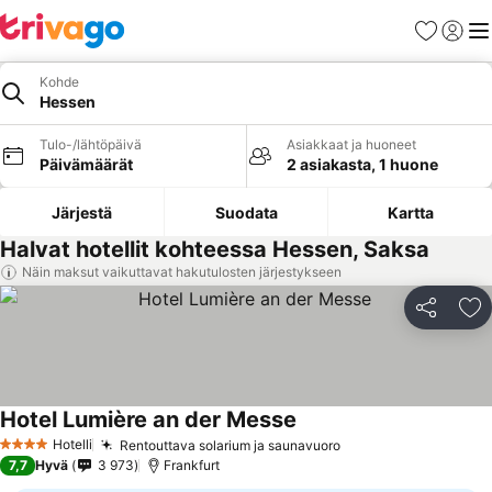
Suosikit
Kirjaud
Val
Kohde
Hessen
Tulo-/lähtöpäivä
Asiakkaat ja huoneet
Päivämäärät
2 asiakasta, 1 huone
Järjestä
Suodata
Kartta
Halvat hotellit kohteessa Hessen, Saksa
Näin maksut vaikuttavat hakutulosten järjestykseen
Jaa
Li
Hotel Lumière an der Messe
Hotelli
Rentouttava solarium ja saunavuoro
4 Tähtiluokitus
7,7
Hyvä
3 973
Frankfurt