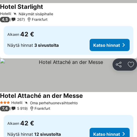
Hotel Starlight
Hotelli
Näkymät sisäpihalle
4,5
267
Frankfurt
42 €
Alkaen
Näytä hinnat
3 sivustolta
Katso hinnat
Jaa
Li
Hotel Attaché an der Messe
Hotelli
Oma perhehuonevaihtoehto
3 Tähtiluokitus
7,4
5 919
Frankfurt
42 €
Alkaen
Näytä hinnat
12 sivustolta
Katso hinnat