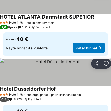
HOTEL ATLANTA Darmstadt SUPERIOR
Hotelli
Hotellin oma ravintola
3 Tähtiluokitus
7,6
Hyvä
1 211
Darmstadt
40 €
Alkaen
Näytä hinnat
9 sivustolta
Katso hinnat
Jaa
Li
Hotel Düsseldorfer Hof
Hotelli
Concierge-palvelu paikallisiin vinkkeihin
3 Tähtiluokitus
6,8
8 276
Frankfurt