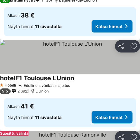
8,1
Erittäin hyvä
1 136
Bagnères-de-Luchon
38 €
Alkaen
Näytä hinnat
11 sivustolta
Katso hinnat
Jaa
Li
hotelF1 Toulouse L'Union
Hotelli
Edullinen, värikäs majoitus
1 Tähtiluokitus
5,5
2 692
L'Union
41 €
Alkaen
Näytä hinnat
11 sivustolta
Katso hinnat
Suosittu valinta