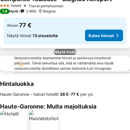
Hotelli
Tilavat perhehuoneet
3 Tähtiluokitus
7,8
Hyvä
3 966
Blagnac
77 €
Alkaen
Näytä hinnat
13 sivustolta
Katso hinnat
Näytä lisää
Varaussivustoilta saamamme hinnat ja saatavuus muuttuvat
jatkuvasti. Tämä tarkoittaa sitä, että et välttämättä aina löydä
varaussivustolta täsmälleen samaa tarjousta kuin trivagosta.
Hintaluokka
Haute-Garonne – halvat hotellit
‎38 €
–
‎77 €
per yö.
Haute-Garonne: Muita majoituksia