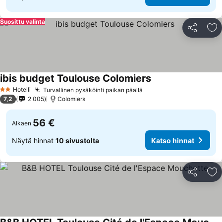
Suosittu valinta
Jaa
Li
ibis budget Toulouse Colomiers
Hotelli
Turvallinen pysäköinti paikan päällä
2 Tähtiluokitus
7,2
2 005
Colomiers
56 €
Alkaen
Näytä hinnat
10 sivustolta
Katso hinnat
Jaa
Li