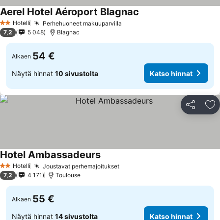
Aerel Hotel Aéroport Blagnac
Hotelli
Perhehuoneet makuuparvilla
2 Tähtiluokitus
7,2
5 048
Blagnac
54 €
Alkaen
Näytä hinnat
10 sivustolta
Katso hinnat
Jaa
Li
Hotel Ambassadeurs
Hotelli
Joustavat perhemajoitukset
2 Tähtiluokitus
7,2
4 171
Toulouse
55 €
Alkaen
Näytä hinnat
14 sivustolta
Katso hinnat