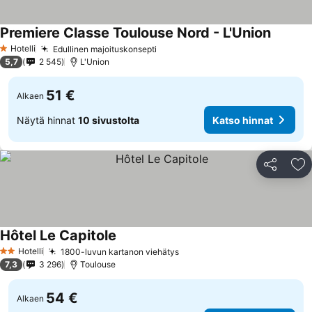
Premiere Classe Toulouse Nord - L'Union
Hotelli
Edullinen majoituskonsepti
1 Tähtiluokitus
5,7
2 545
L'Union
51 €
Alkaen
Näytä hinnat
10 sivustolta
Katso hinnat
Jaa
Li
Hôtel Le Capitole
Hotelli
1800-luvun kartanon viehätys
2 Tähtiluokitus
7,3
3 296
Toulouse
54 €
Alkaen