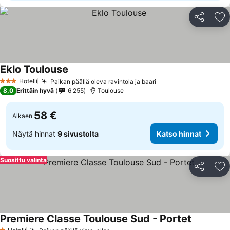
Jaa
Li
Eklo Toulouse
Hotelli
Paikan päällä oleva ravintola ja baari
3 Tähtiluokitus
8,0
Erittäin hyvä
6 255
Toulouse
58 €
Alkaen
Näytä hinnat
9 sivustolta
Katso hinnat
Suosittu valinta
Jaa
Li
Premiere Classe Toulouse Sud - Portet