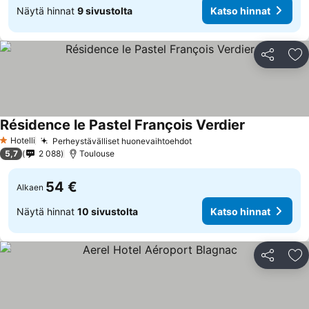
Näytä hinnat
9 sivustolta
Katso hinnat
Jaa
Li
Résidence le Pastel François Verdier
Hotelli
Perheystävälliset huonevaihtoehdot
1 Tähtiluokitus
5,7
2 088
Toulouse
54 €
Alkaen
Näytä hinnat
10 sivustolta
Katso hinnat
Jaa
Li