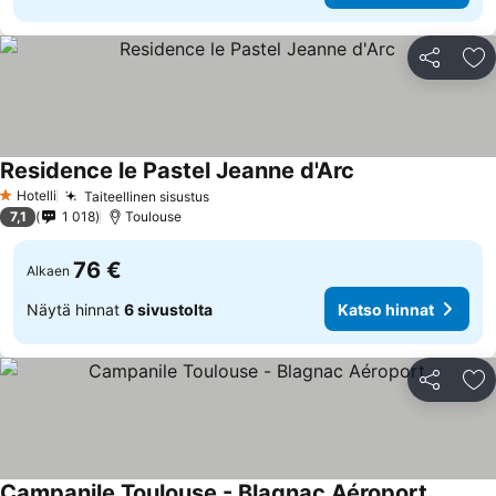
Jaa
Li
Residence le Pastel Jeanne d'Arc
Hotelli
Taiteellinen sisustus
1 Tähtiluokitus
7,1
1 018
Toulouse
76 €
Alkaen
Näytä hinnat
6 sivustolta
Katso hinnat
Jaa
Li
Campanile Toulouse - Blagnac Aéroport