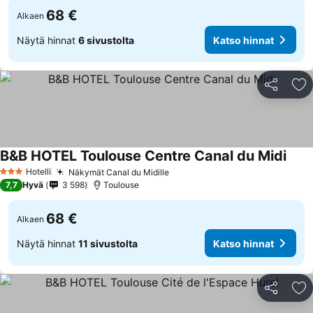
68 €
Alkaen
Näytä hinnat
6 sivustolta
Katso hinnat
Jaa
Li
B&B HOTEL Toulouse Centre Canal du Midi
Hotelli
Näkymät Canal du Midille
3 Tähtiluokitus
7,7
Hyvä
3 598
Toulouse
68 €
Alkaen
Näytä hinnat
11 sivustolta
Katso hinnat
Jaa
Li