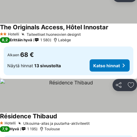
The Originals Access, Hôtel Innostar
Hotelli
Taiteelliset huoneovien designit
2 Tähtiluokitus
8,2
Erittäin hyvä
1 580
Labège
68 €
Alkaen
Näytä hinnat
13 sivustolta
Katso hinnat
Jaa
Li
Résidence Thibaud
Hotelli
Ulkouima-allas ja puutarha-aktiviteetit
1 Tähtiluokitus
7,9
Hyvä
1 195
Toulouse