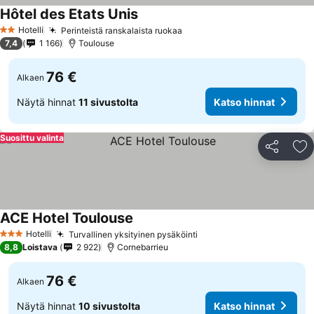
Hôtel des Etats Unis
Hotelli
Perinteistä ranskalaista ruokaa
2 Tähtiluokitus
7,4
1 166
Toulouse
76 €
Alkaen
Näytä hinnat
11 sivustolta
Katso hinnat
Suosittu valinta
Jaa
Li
ACE Hotel Toulouse
Hotelli
Turvallinen yksityinen pysäköinti
3 Tähtiluokitus
8,8
Loistava
2 922
Cornebarrieu
76 €
Alkaen
Näytä hinnat
10 sivustolta
Katso hinnat