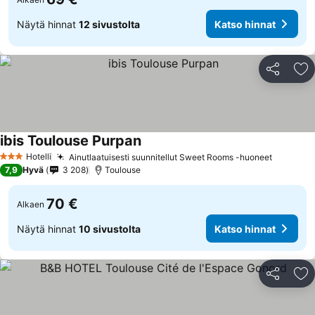
Näytä hinnat
12 sivustolta
Katso hinnat
Jaa
Li
ibis Toulouse Purpan
Hotelli
Ainutlaatuisesti suunnitellut Sweet Rooms -huoneet
3 Tähtiluokitus
7,9
Hyvä
3 208
Toulouse
70 €
Alkaen
Näytä hinnat
10 sivustolta
Katso hinnat
Jaa
Li