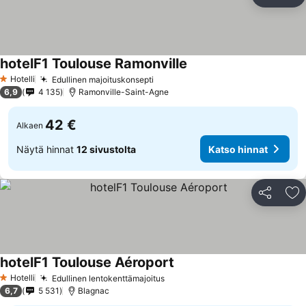
Jaa
Li
hotelF1 Toulouse Ramonville
Hotelli
Edullinen majoituskonsepti
1 Tähtiluokitus
6,9
4 135
Ramonville-Saint-Agne
42 €
Alkaen
Näytä hinnat
12 sivustolta
Katso hinnat
Jaa
Li
hotelF1 Toulouse Aéroport
Hotelli
Edullinen lentokenttämajoitus
1 Tähtiluokitus
6,7
5 531
Blagnac