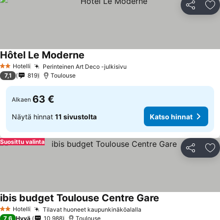
Jaa
Li
Hôtel Le Moderne
Hotelli
Perinteinen Art Deco -julkisivu
2 Tähtiluokitus
7,1
819
Toulouse
63 €
Alkaen
Näytä hinnat
11 sivustolta
Katso hinnat
Suosittu valinta
Jaa
Li
ibis budget Toulouse Centre Gare
Hotelli
Tilavat huoneet kaupunkinäköalalla
2 Tähtiluokitus
7,6
Hyvä
10 988
Toulouse