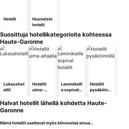
Hotelli
Huoneisto
hotelli
Suosittuja hotellikategorioita kohteessa
Haute-Garonne
Luksushot
Hotellit
Lemmikeill
Hotellit
ellit
uima-
e sopivat
pysäköinni
altaalla
hotellit
llä
Halvat hotellit lähellä kohdetta Haute-
Garonne
Nämä hotellit saattavat myös kiinnostaa sinua...