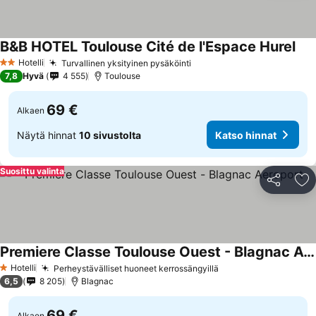
B&B HOTEL Toulouse Cité de l'Espace Hurel
Hotelli
Turvallinen yksityinen pysäköinti
2 Tähtiluokitus
7,8
Hyvä
4 555
Toulouse
69 €
Alkaen
Näytä hinnat
10 sivustolta
Katso hinnat
Suosittu valinta
Jaa
Li
Premiere Classe Toulouse Ouest - Blagnac Aeroport
Hotelli
Perheystävälliset huoneet kerrossängyillä
1 Tähtiluokitus
6,5
8 205
Blagnac
69 €
Alkaen