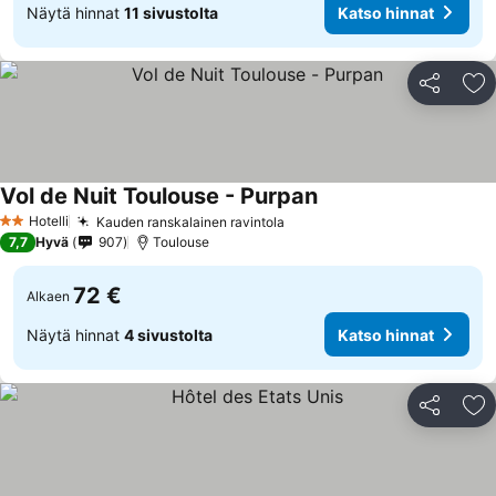
Näytä hinnat
11 sivustolta
Katso hinnat
Jaa
Li
Vol de Nuit Toulouse - Purpan
Hotelli
Kauden ranskalainen ravintola
2 Tähtiluokitus
7,7
Hyvä
907
Toulouse
72 €
Alkaen
Näytä hinnat
4 sivustolta
Katso hinnat
Jaa
Li