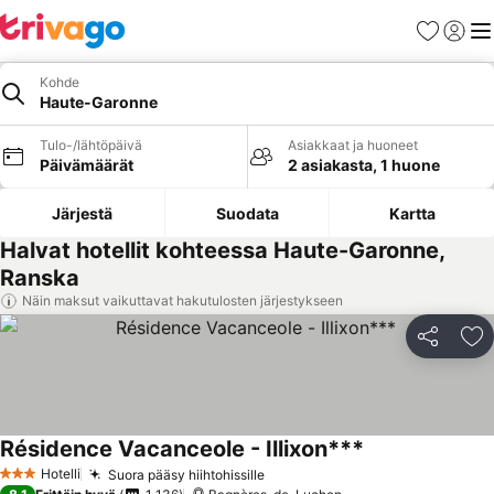
Suosikit
Kirjaud
Val
Kohde
Haute-Garonne
Tulo-/lähtöpäivä
Asiakkaat ja huoneet
Päivämäärät
2 asiakasta, 1 huone
Järjestä
Suodata
Kartta
Halvat hotellit kohteessa Haute-Garonne,
Ranska
Näin maksut vaikuttavat hakutulosten järjestykseen
Jaa
Li
Résidence Vacanceole - Illixon***
Hotelli
Suora pääsy hiihtohissille
3 Tähtiluokitus