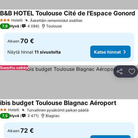
B&B HOTEL Toulouse Cité de l'Espace Gonord
Hotelli
Äskettäin remontoidut sisätilat
3 Tähtiluokitus
7,8
Hyvä
4 084
Toulouse
70 €
Alkaen
Näytä hinnat
11 sivustolta
Katso hinnat
Suosittu valinta
Jaa
Li
ibis budget Toulouse Blagnac Aéroport
Hotelli
Turvallinen pysäköinti paikan päällä
2 Tähtiluokitus
7,5
Hyvä
3 471
Blagnac
72 €
Alkaen