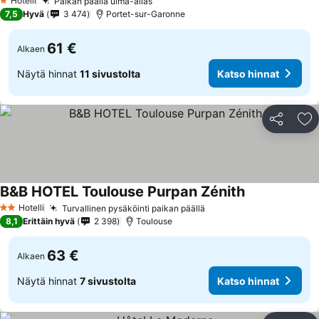
Hotelli
Paikan päällä uima-allas
1 Tähtiluokitus
7,5
Hyvä
3 474
Portet-sur-Garonne
61 €
Alkaen
Näytä hinnat
11 sivustolta
Katso hinnat
Jaa
Li
B&B HOTEL Toulouse Purpan Zénith
Hotelli
Turvallinen pysäköinti paikan päällä
2 Tähtiluokitus
8,1
Erittäin hyvä
2 398
Toulouse
63 €
Alkaen
Näytä hinnat
7 sivustolta
Katso hinnat