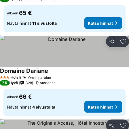
65 €
Alkaen
Näytä hinnat
11 sivustolta
Katso hinnat
Jaa
Li
Domaine Dariane
Hotelli
Oma spa-alue
3 Tähtiluokitus
7,5
Hyvä
328
Aussonne
66 €
Alkaen
Näytä hinnat
4 sivustolta
Katso hinnat
Jaa
Li