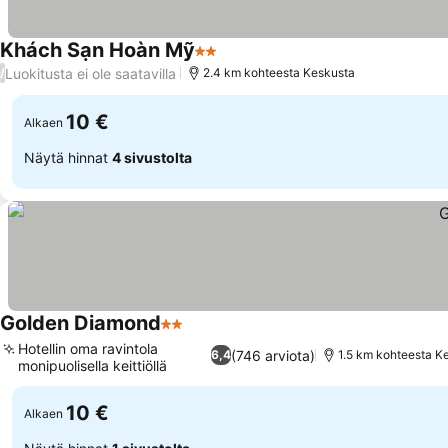
Khách Sạn Hoàn Mỹ
2 Tähtiluokitus
Katso hinnat
Luokitusta ei ole saatavilla
/
2.4 km kohteesta Keskusta
10 €
Alkaen
Näytä hinnat
4 sivustolta
Golden Diamond
2 Tähtiluokitus
Katso hinnat
Hotellin oma ravintola
(746 arviota)
6,4
1.5 km kohteesta K
monipuolisella keittiöllä
Katso hinnat
10 €
Alkaen