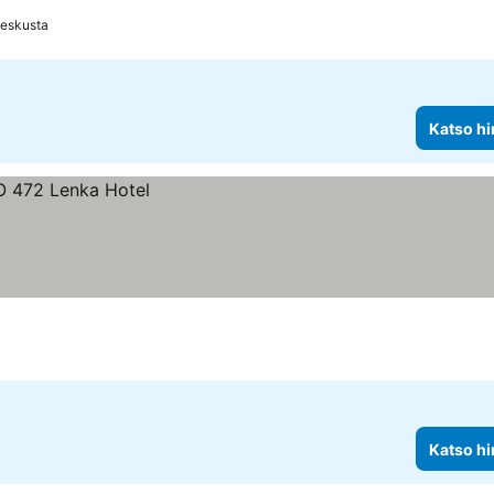
Keskusta
Katso hi
Katso hi