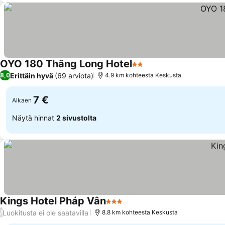
OYO 180 Thăng Long Hotel
2 Tähtiluokitus
Katso hinnat
Erittäin hyvä
(69 arviota)
8,0
4.9 km kohteesta Keskusta
7 €
Alkaen
Näytä hinnat
2 sivustolta
Kings Hotel Pháp Vân
3 Tähtiluokitus
Katso hinnat
Luokitusta ei ole saatavilla
/
8.8 km kohteesta Keskusta