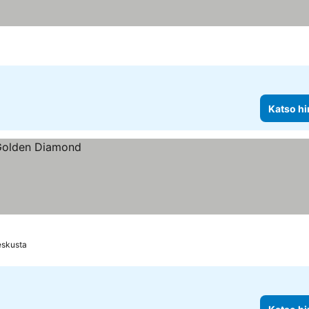
Katso hi
eskusta