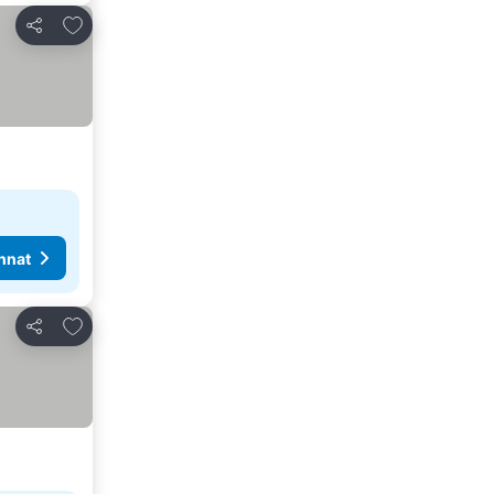
Lisää suosikkeihin
Jaa
nnat
Lisää suosikkeihin
Jaa