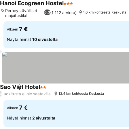
Hanoi Ecogreen Hostel
3 Tähtiluokitus
Katso hinnat
Perheystävälliset
(1 112 arviota)
6,3
1.0 km kohteesta Keskusta
majoitustilat
Katso hinnat
7 €
Alkaen
Näytä hinnat
10 sivustolta
Sao Việt Hotel
2 Tähtiluokitus
Katso hinnat
Luokitusta ei ole saatavilla
/
12.4 km kohteesta Keskusta
7 €
Alkaen
Näytä hinnat
2 sivustolta