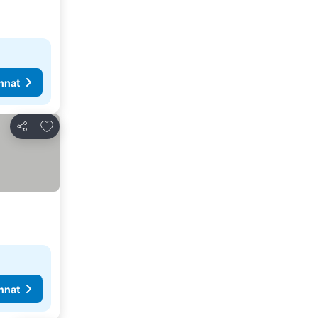
nnat
Lisää suosikkeihin
Jaa
nnat