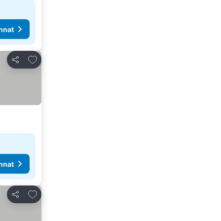
nnat
Lisää suosikkeihin
Jaa
nnat
Lisää suosikkeihin
Jaa