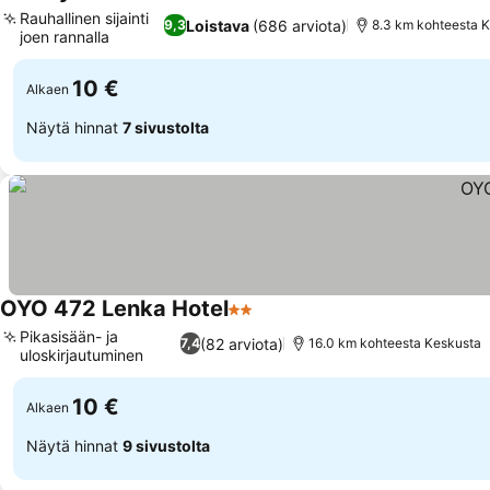
3 Tähtiluokitus
Katso hinnat
Rauhallinen sijainti
Loistava
(686 arviota)
9,3
8.3 km kohteesta 
joen rannalla
Katso hinnat
10 €
Alkaen
Näytä hinnat
7 sivustolta
OYO 472 Lenka Hotel
2 Tähtiluokitus
Katso hinnat
Pikasisään- ja
(82 arviota)
7,4
16.0 km kohteesta Keskusta
uloskirjautuminen
Katso hinnat
10 €
Alkaen
Näytä hinnat
9 sivustolta