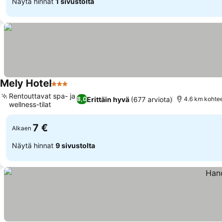
Näytä hinnat
1 sivustolta
Mely Hotel
3 Tähtiluokitus
Katso hinnat
Rentouttavat spa- ja
Erittäin hyvä
(677 arviota)
8,0
4.6 km kohte
wellness-tilat
Katso hinnat
7 €
Alkaen
Näytä hinnat
9 sivustolta