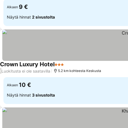
9 €
Alkaen
Näytä hinnat
2 sivustolta
Crown Luxury Hotel
3 Tähtiluokitus
Katso hinnat
Luokitusta ei ole saatavilla
/
5.2 km kohteesta Keskusta
10 €
Alkaen
Näytä hinnat
3 sivustolta