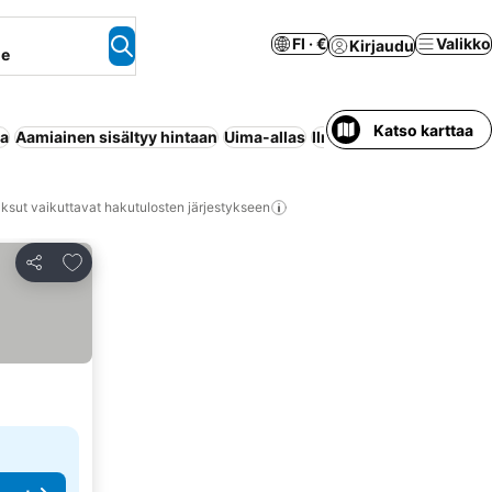
FI · €
Valikko
Kirjaudu
ne
Katso karttaa
aa
Aamiainen sisältyy hintaan
Uima-allas
Ilmastointi
Wi-Fi
Maksu
ksut vaikuttavat hakutulosten järjestykseen
Lisää suosikkeihin
Jaa