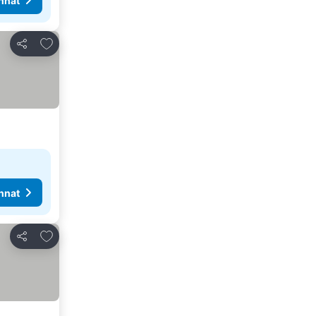
nnat
Lisää suosikkeihin
Jaa
nnat
Lisää suosikkeihin
Jaa