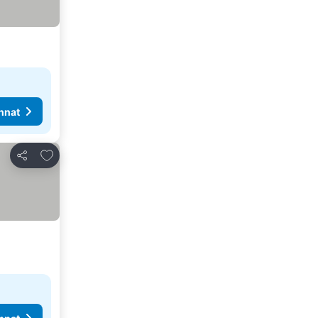
nnat
Lisää suosikkeihin
Jaa