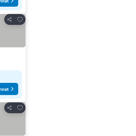
nnat
Lisää suosikkeihin
Jaa
nnat
Lisää suosikkeihin
Jaa