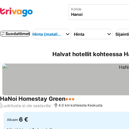
Kohde
Suodattimet
Hinta (matalimmasta korkeimpaan)
Hinta
Sijainti
Halvat hotellit kohteessa 
HaNoi Homestay Green
3 Tähtiluokitus
Katso hinnat
Luokitusta ei ole saatavilla
/
4.0 km kohteesta Keskusta
6 €
Alkaen