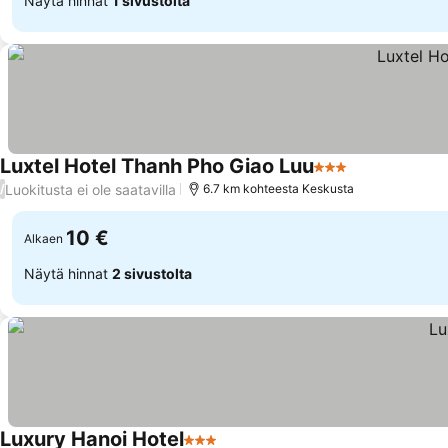
Näytä hinnat
1 sivustolta
Luxtel Hotel Thanh Pho Giao Luu
3 Tähtiluokitus
Katso hinnat
Luokitusta ei ole saatavilla
/
6.7 km kohteesta Keskusta
10 €
Alkaen
Näytä hinnat
2 sivustolta
Luxury Hanoi Hotel