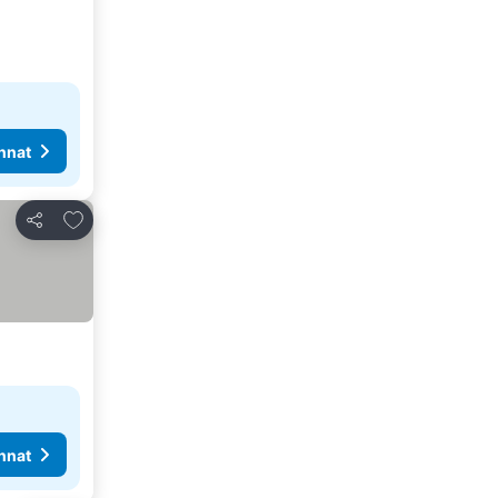
nnat
Lisää suosikkeihin
Jaa
nnat