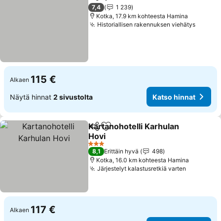
Jaa
Lisää suosikkeihin
7,4
1 239
Kotka, 17.9 km kohteesta Hamina
Historiallisen rakennuksen viehätys
115 €
Alkaen
Näytä hinnat
2 sivustolta
Katso hinnat
Kartanohotelli Karhulan
Jaa
Lisää suosikkeihin
Hovi
3 Tähtiluokitus
8,1
Erittäin hyvä
498
Kotka, 16.0 km kohteesta Hamina
Järjestelyt kalastusretkiä varten
117 €
Alkaen