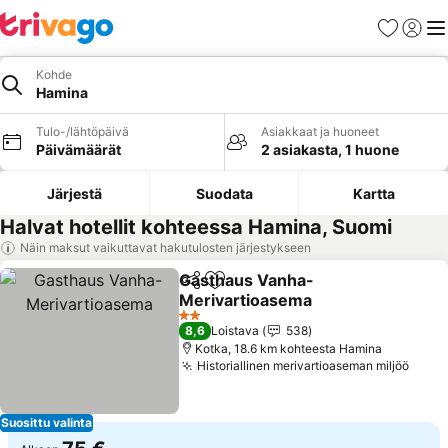
Suosikit
Kirjaud
Val
Kohde
Hamina
Tulo-/lähtöpäivä
Asiakkaat ja huoneet
Päivämäärät
2 asiakasta, 1 huone
Järjestä
Suodata
Kartta
Halvat hotellit kohteessa Hamina, Suomi
Näin maksut vaikuttavat hakutulosten järjestykseen
Gasthaus Vanha-
Jaa
Lisää suosikkeihin
Merivartioasema
2 Tähtiluokitus
8,6
Loistava
538
Kotka, 18.6 km kohteesta Hamina
Historiallinen merivartioaseman miljöö
Suosittu valinta