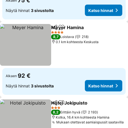
75 €
Alkaen
Näytä hinnat
3 sivustolta
Katso hinnat
Meyer Hamina
Jaa
Lisää suosikkeihin
4 Tähtiluokitus
8,7
Loistava
218
0.1 km kohteesta Keskusta
92 €
Alkaen
Näytä hinnat
3 sivustolta
Katso hinnat
Hotel Jokipuisto
Jaa
Lisää suosikkeihin
3 Tähtiluokitus
8,2
Erittäin hyvä
2 193
Kotka, 16.4 km kohteesta Hamina
Mukaan otettavat aamiaispussit saatavilla