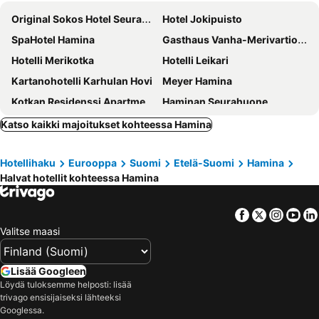
Original Sokos Hotel Seurahuone Kotka
Hotel Jokipuisto
SpaHotel Hamina
Gasthaus Vanha-Merivartioasema
Hotelli Merikotka
Hotelli Leikari
Kartanohotelli Karhulan Hovi
Meyer Hamina
Kotkan Residenssi Apartments
Haminan Seurahuone
Katso kaikki majoitukset kohteessa Hamina
Hotellihaku
Eurooppa
Suomi
Etelä-Suomi
Hamina
Halvat hotellit kohteessa Hamina
Facebook
Twitter
Insta
Yo
Valitse maasi
Lisää Googleen
Löydä tuloksemme helposti: lisää
trivago ensisijaiseksi lähteeksi
Googlessa.