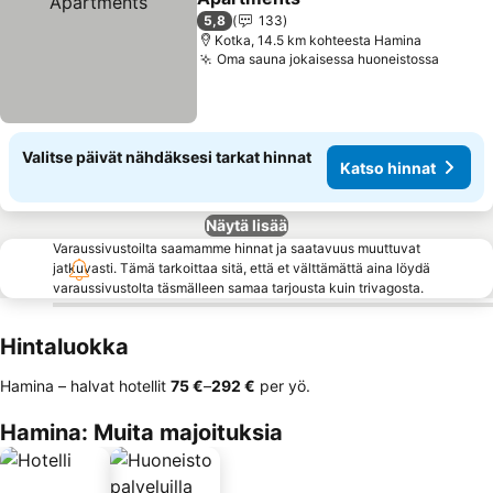
5,8
133
Kotka, 14.5 km kohteesta Hamina
Oma sauna jokaisessa huoneistossa
Valitse päivät nähdäksesi tarkat hinnat
Katso hinnat
Näytä lisää
Varaussivustoilta saamamme hinnat ja saatavuus muuttuvat
jatkuvasti. Tämä tarkoittaa sitä, että et välttämättä aina löydä
varaussivustolta täsmälleen samaa tarjousta kuin trivagosta.
Hintaluokka
Hamina – halvat hotellit
‎75 €
–
‎292 €
per yö.
Hamina: Muita majoituksia