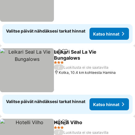
Valitse päivät nähdäksesi tarkat hinnat
Katso hinnat
Leikari Seal La Vie
Jaa
Lisää suosikkeihin
Bungalows
3 Tähtiluokitus
/
Luokitusta ei ole saatavilla
Kotka, 10.4 km kohteesta Hamina
Valitse päivät nähdäksesi tarkat hinnat
Katso hinnat
Hotelli Vilho
Jaa
Lisää suosikkeihin
3 Tähtiluokitus
/
Luokitusta ei ole saatavilla