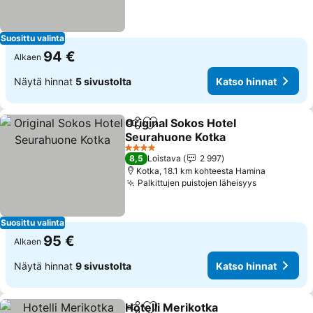
Suosittu valinta
94 €
Alkaen
Näytä hinnat
5 sivustolta
Katso hinnat
Original Sokos Hotel
Jaa
Lisää suosikkeihin
Seurahuone Kotka
4 Tähtiluokitus
8,5
Loistava
2 997
Kotka, 18.1 km kohteesta Hamina
Palkittujen puistojen läheisyys
Suosittu valinta
95 €
Alkaen
Näytä hinnat
9 sivustolta
Katso hinnat
Hotelli Merikotka