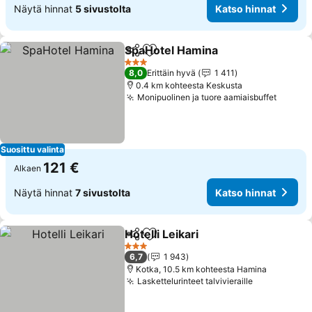
Näytä hinnat
5 sivustolta
Katso hinnat
SpaHotel Hamina
Jaa
Lisää suosikkeihin
3 Tähtiluokitus
8,0
Erittäin hyvä
1 411
0.4 km kohteesta Keskusta
Monipuolinen ja tuore aamiaisbuffet
Suosittu valinta
121 €
Alkaen
Näytä hinnat
7 sivustolta
Katso hinnat
Hotelli Leikari
Jaa
Lisää suosikkeihin
3 Tähtiluokitus
6,7
1 943
Kotka, 10.5 km kohteesta Hamina
Laskettelurinteet talvivieraille