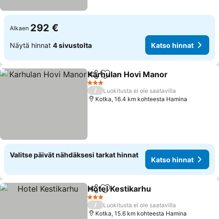
292 €
Alkaen
Näytä hinnat
4 sivustolta
Katso hinnat
Karhulan Hovi Manor
Jaa
Lisää suosikkeihin
3 Tähtiluokitus
/
Luokitusta ei ole saatavilla
Kotka, 16.4 km kohteesta Hamina
Valitse päivät nähdäksesi tarkat hinnat
Katso hinnat
Hotel Kestikarhu
Jaa
Lisää suosikkeihin
3 Tähtiluokitus
/
Luokitusta ei ole saatavilla
Kotka, 15.6 km kohteesta Hamina