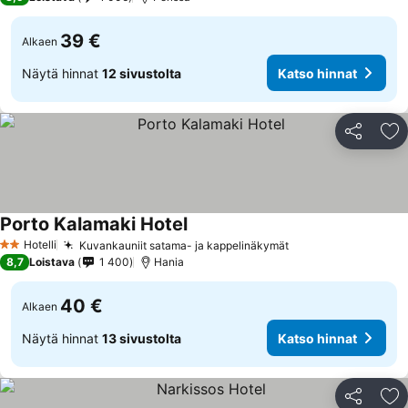
39 €
Alkaen
Näytä hinnat
12 sivustolta
Katso hinnat
Jaa
Li
Porto Kalamaki Hotel
Hotelli
Kuvankauniit satama- ja kappelinäkymät
2 Tähtiluokitus
8,7
Loistava
1 400
Hania
40 €
Alkaen
Näytä hinnat
13 sivustolta
Katso hinnat
Jaa
Li