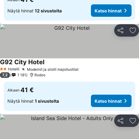
Näytä hinnat
12 sivustolta
Katso hinnat
Jaa
Li
G92 City Hotel
Hotelli
Modernit ja siistit majoitustilat
2 Tähtiluokitus
7,2
1 181
Rodos
41 €
Alkaen
Näytä hinnat
1 sivustolta
Katso hinnat
Jaa
Li