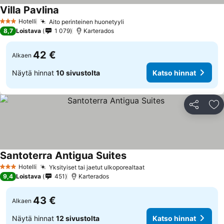
Villa Pavlina
Hotelli
Aito perinteinen huonetyyli
3 Tähtiluokitus
8,7
Loistava
1 079
Karterados
42 €
Alkaen
Näytä hinnat
10 sivustolta
Katso hinnat
Jaa
Li
Santoterra Antigua Suites
Hotelli
Yksityiset tai jaetut ulkoporealtaat
3 Tähtiluokitus
9,4
Loistava
451
Karterados
43 €
Alkaen
Näytä hinnat
12 sivustolta
Katso hinnat