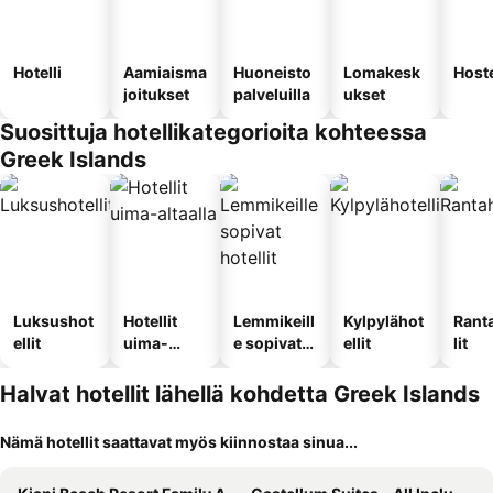
Hotelli
Aamiaisma
Huoneisto
Lomakesk
Hoste
joitukset
palveluilla
ukset
Suosittuja hotellikategorioita kohteessa
Greek Islands
Luksushot
Hotellit
Lemmikeill
Kylpylähot
Rant
ellit
uima-
e sopivat
ellit
lit
altaalla
hotellit
Halvat hotellit lähellä kohdetta Greek Islands
Nämä hotellit saattavat myös kiinnostaa sinua...