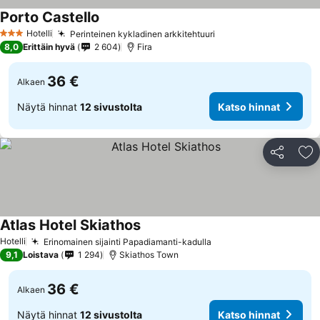
Porto Castello
Hotelli
Perinteinen kykladinen arkkitehtuuri
3 Tähtiluokitus
8,0
Erittäin hyvä
2 604
Fira
36 €
Alkaen
Näytä hinnat
12 sivustolta
Katso hinnat
Jaa
Li
Atlas Hotel Skiathos
Hotelli
Erinomainen sijainti Papadiamanti-kadulla
9,1
Loistava
1 294
Skiathos Town
36 €
Alkaen
Näytä hinnat
12 sivustolta
Katso hinnat