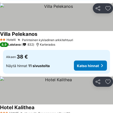
Jaa
Li
Villa Pelekanos
Hotelli
Perinteinen kykladinen arkkitehtuuri
2 Tähtiluokitus
8,9
Loistava
832
Karterados
38 €
Alkaen
Näytä hinnat
11 sivustolta
Katso hinnat
Jaa
Li
Hotel Kalithea