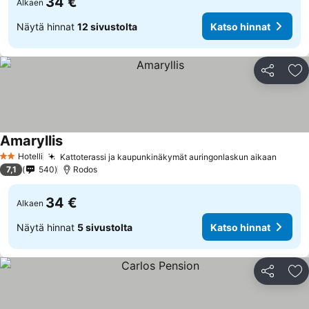
34 €
Alkaen
Näytä hinnat
12 sivustolta
Katso hinnat
Jaa
Li
Amaryllis
Hotelli
Kattoterassi ja kaupunkinäkymät auringonlaskun aikaan
2 Tähtiluokitus
7,1
540
Rodos
34 €
Alkaen
Näytä hinnat
5 sivustolta
Katso hinnat
Jaa
Li