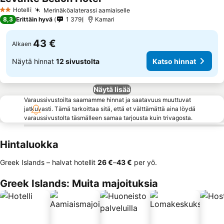
Hotelli
Merinäköalaterassi aamiaiselle
2 Tähtiluokitus
8,3
Erittäin hyvä
1 379
Kamari
43 €
Alkaen
Näytä hinnat
12 sivustolta
Katso hinnat
Näytä lisää
Varaussivustoilta saamamme hinnat ja saatavuus muuttuvat
jatkuvasti. Tämä tarkoittaa sitä, että et välttämättä aina löydä
varaussivustolta täsmälleen samaa tarjousta kuin trivagosta.
Hintaluokka
Greek Islands – halvat hotellit
‎26 €
–
‎43 €
per yö.
Greek Islands: Muita majoituksia