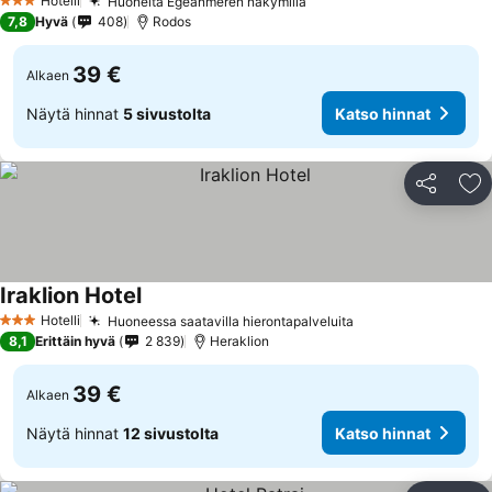
Hotelli
Huoneita Egeanmeren näkymillä
3 Tähtiluokitus
7,8
Hyvä
408
Rodos
39 €
Alkaen
Näytä hinnat
5 sivustolta
Katso hinnat
Jaa
Li
Iraklion Hotel
Hotelli
Huoneessa saatavilla hierontapalveluita
3 Tähtiluokitus
8,1
Erittäin hyvä
2 839
Heraklion
39 €
Alkaen
Näytä hinnat
12 sivustolta
Katso hinnat