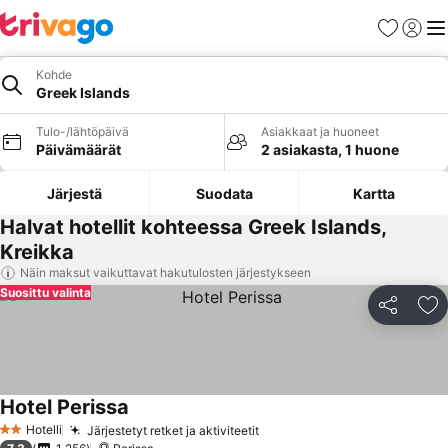
Suosikit
Kirjaud
Val
Kohde
Greek Islands
Tulo-/lähtöpäivä
Asiakkaat ja huoneet
Päivämäärät
2 asiakasta, 1 huone
Järjestä
Suodata
Kartta
Halvat hotellit kohteessa Greek Islands,
Kreikka
Näin maksut vaikuttavat hakutulosten järjestykseen
Suosittu valinta
Jaa
Li
Hotel Perissa
Hotelli
Järjestetyt retket ja aktiviteetit
2 Tähtiluokitus