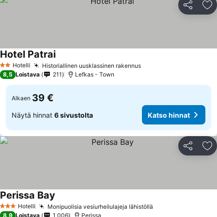
Jaa
Li
Hotel Patrai
Hotelli
Historiallinen uusklassinen rakennus
2 Tähtiluokitus
8,5
Loistava
211
Lefkas - Town
39 €
Alkaen
Näytä hinnat
6 sivustolta
Katso hinnat
Jaa
Li
Perissa Bay
Hotelli
Monipuolisia vesiurheilulajeja lähistöllä
3 Tähtiluokitus
8,9
Loistava
1 006
Perissa