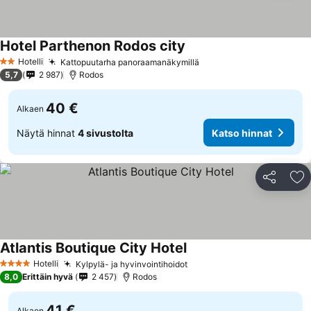
Hotel Parthenon Rodos city
Hotelli
Kattopuutarha panoraamanäkymillä
2 Tähtiluokitus
5,7
2 987
Rodos
40 €
Alkaen
Näytä hinnat
4 sivustolta
Katso hinnat
Jaa
Li
Atlantis Boutique City Hotel
Hotelli
Kylpylä- ja hyvinvointihoidot
4 Tähtiluokitus
8,0
Erittäin hyvä
2 457
Rodos
41 €
Alkaen