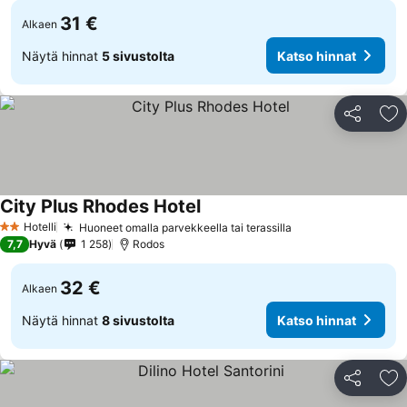
31 €
Alkaen
Näytä hinnat
5 sivustolta
Katso hinnat
Jaa
Li
City Plus Rhodes Hotel
Hotelli
Huoneet omalla parvekkeella tai terassilla
2 Tähtiluokitus
7,7
Hyvä
1 258
Rodos
32 €
Alkaen
Näytä hinnat
8 sivustolta
Katso hinnat
Jaa
Li