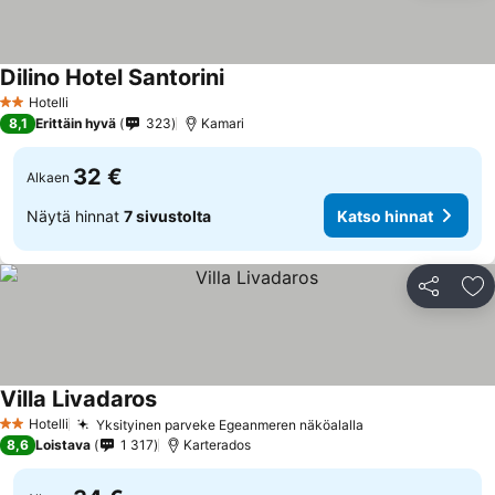
Dilino Hotel Santorini
Hotelli
2 Tähtiluokitus
8,1
Erittäin hyvä
323
Kamari
32 €
Alkaen
Näytä hinnat
7 sivustolta
Katso hinnat
Jaa
Li
Villa Livadaros
Hotelli
Yksityinen parveke Egeanmeren näköalalla
2 Tähtiluokitus
8,6
Loistava
1 317
Karterados