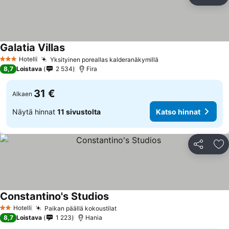
Jaa
Li
Galatia Villas
Hotelli
Yksityinen poreallas kalderanäkymillä
3 Tähtiluokitus
8,7
Loistava
2 534
Fira
31 €
Alkaen
Näytä hinnat
11 sivustolta
Katso hinnat
Jaa
Li
Constantino's Studios
Hotelli
Paikan päällä kokoustilat
2 Tähtiluokitus
8,7
Loistava
1 223
Hania