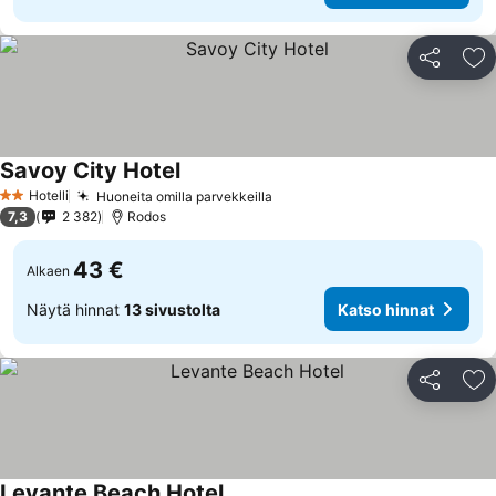
Jaa
Li
Savoy City Hotel
Hotelli
Huoneita omilla parvekkeilla
2 Tähtiluokitus
7,3
2 382
Rodos
43 €
Alkaen
Näytä hinnat
13 sivustolta
Katso hinnat
Jaa
Li
Levante Beach Hotel