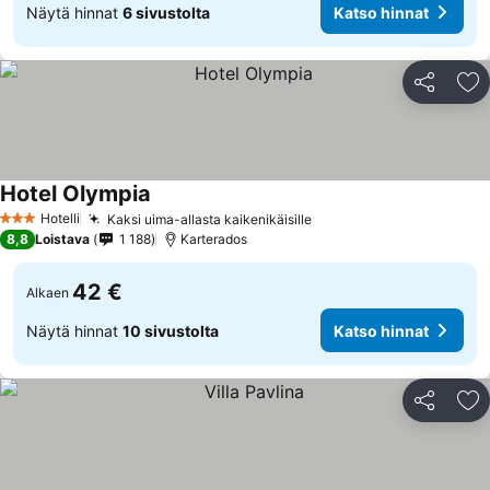
Näytä hinnat
6 sivustolta
Katso hinnat
Jaa
Li
Hotel Olympia
Hotelli
Kaksi uima-allasta kaikenikäisille
3 Tähtiluokitus
8,8
Loistava
1 188
Karterados
42 €
Alkaen
Näytä hinnat
10 sivustolta
Katso hinnat
Jaa
Li