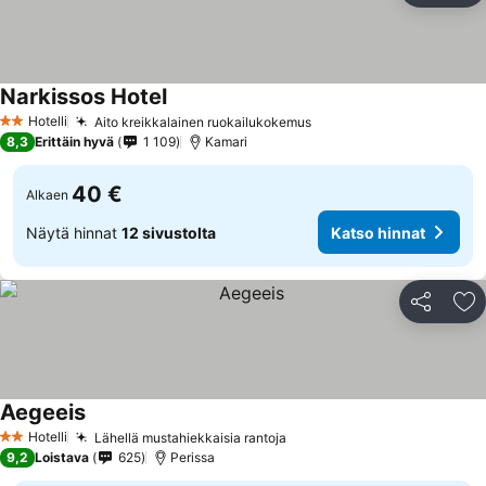
Narkissos Hotel
Hotelli
Aito kreikkalainen ruokailukokemus
2 Tähtiluokitus
8,3
Erittäin hyvä
1 109
Kamari
40 €
Alkaen
Näytä hinnat
12 sivustolta
Katso hinnat
Jaa
Li
Aegeeis
Hotelli
Lähellä mustahiekkaisia rantoja
2 Tähtiluokitus
9,2
Loistava
625
Perissa