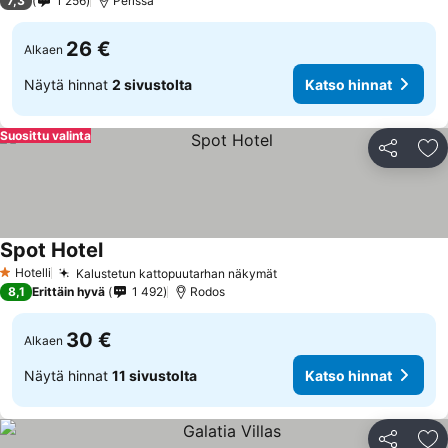
7,3
1 256
Perissa
26 €
Alkaen
Näytä hinnat
2 sivustolta
Katso hinnat
Suosittu valinta
Jaa
Li
Spot Hotel
Hotelli
Kalustetun kattopuutarhan näkymät
1 Tähtiluokitus
8,1
Erittäin hyvä
1 492
Rodos
30 €
Alkaen
Näytä hinnat
11 sivustolta
Katso hinnat