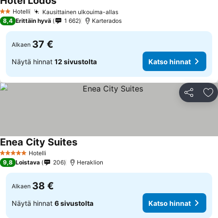
Hotel Lodos
Hotelli
Kausittainen ulkouima-allas
2 Tähtiluokitus
8,4
Erittäin hyvä
1 662
Karterados
37 €
Alkaen
Näytä hinnat
12 sivustolta
Katso hinnat
Jaa
Li
Enea City Suites
Hotelli
5 Tähtiluokitus
9,8
Loistava
206
Heraklion
38 €
Alkaen
Näytä hinnat
6 sivustolta
Katso hinnat