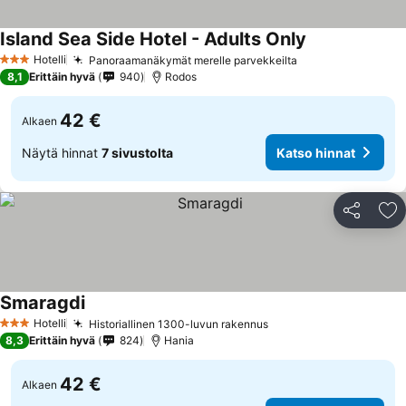
Island Sea Side Hotel - Adults Only
Hotelli
Panoraamanäkymät merelle parvekkeilta
3 Tähtiluokitus
8,1
Erittäin hyvä
940
Rodos
42 €
Alkaen
Näytä hinnat
7 sivustolta
Katso hinnat
Jaa
Li
Smaragdi
Hotelli
Historiallinen 1300-luvun rakennus
3 Tähtiluokitus
8,3
Erittäin hyvä
824
Hania
42 €
Alkaen