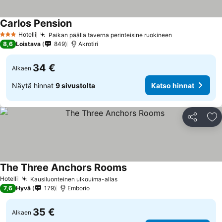
Carlos Pension
Hotelli
Paikan päällä taverna perinteisine ruokineen
3 Tähtiluokitus
8,6
Loistava
849
Akrotiri
34 €
Alkaen
Näytä hinnat
9 sivustolta
Katso hinnat
Jaa
Li
The Three Anchors Rooms
Hotelli
Kausiluonteinen ulkouima-allas
7,6
Hyvä
179
Emborio
35 €
Alkaen