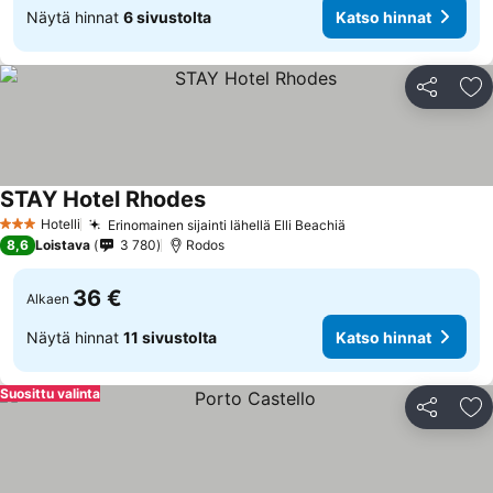
Näytä hinnat
6 sivustolta
Katso hinnat
Jaa
Li
STAY Hotel Rhodes
Hotelli
Erinomainen sijainti lähellä Elli Beachiä
3 Tähtiluokitus
8,6
Loistava
3 780
Rodos
36 €
Alkaen
Näytä hinnat
11 sivustolta
Katso hinnat
Suosittu valinta
Jaa
Li