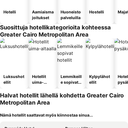
Hotelli
Aamiaisma
Huoneisto
Hostelli
Maja
joitukset
palveluilla
Suosittuja hotellikategorioita kohteessa
Greater Cairo Metropolitan Area
Luksushot
Hotellit
Lemmikeill
Kylpylähot
Hotel
ellit
uima-
e sopivat
ellit
pysä
altaalla
hotellit
llä
Halvat hotellit lähellä kohdetta Greater Cairo
Metropolitan Area
Nämä hotellit saattavat myös kiinnostaa sinua...