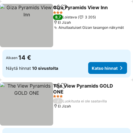
Giza Pyramids View Inn
Jaa
Lisää suosikkeihin
3 Tähtiluokitus
8,7
Loistava
3 205
El Jizah
Ainutlaatuiset Gizan tasangon näkymät
14 €
Alkaen
Näytä hinnat
10 sivustolta
Katso hinnat
The View Pyramids GOLD
Jaa
Lisää suosikkeihin
ONE
3 Tähtiluokitus
/
Luokitusta ei ole saatavilla
El Jizah