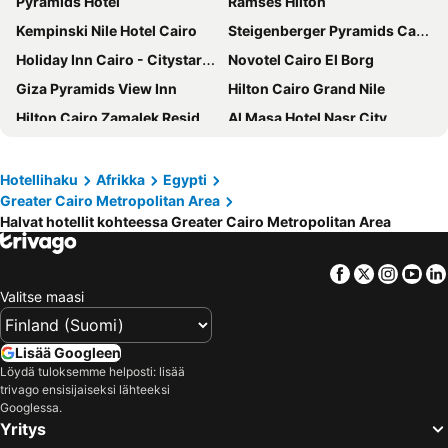
Pyramids Hotel
Ramses Hilton
Kempinski Nile Hotel Cairo
Steigenberger Pyramids Cairo
Holiday Inn Cairo - Citystars By Ihg
Novotel Cairo El Borg
Giza Pyramids View Inn
Hilton Cairo Grand Nile
Hilton Cairo Zamalek Residences
Al Masa Hotel Nasr City
Cairo Marriott Hotel & Omar Khayyam Casino
Pyramids Park Resort Cairo
Pyramisa Suites Hotel Cairo
Sonesta Hotel Tower & Casino Cairo
Hotellihaku
Afrikka
Egypti
Greater Cairo Metropolitan Area
Sofia Pyramids Hotel
Pyramids Height Hotel & Pyramids Master Scene Rooftop
Halvat hotellit kohteessa Greater Cairo Metropolitan Area
City Palace Hotel
Steigenberger Hotel El Tahrir Cairo
Paradise Boutique Hotel
Marriott Mena House, Cairo
Facebook
Twitter
Insta
Yo
Le Méridien Cairo Airport
Sama hotel
Valitse maasi
New Palace Hotel
Sofitel Cairo Nile El Gezirah
Saray Pyramids & Museum View Hotel
Cosmopolitan hotel
Lisää Googleen
Löydä tuloksemme helposti: lisää
Fairmont Nile City
Safir Hotel Cairo
trivago ensisijaiseksi lähteeksi
Downtown Antique Hotel
Garden City Hotel Downtown
Googlessa.
Yritys
Mövenpick Cairo Media City
Hyatt Regency Cairo West