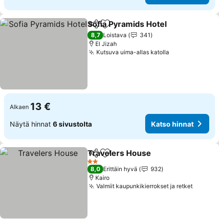
Sofia Pyramids Hotel
Jaa
Lisää suosikkeihin
8,7
Loistava
341
El Jizah
Kutsuva uima-allas katolla
13 €
Alkaen
Näytä hinnat
6 sivustolta
Katso hinnat
Travelers House
Jaa
Lisää suosikkeihin
2 Tähtiluokitus
8,0
Erittäin hyvä
932
Kairo
Valmiit kaupunkikierrokset ja retket