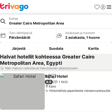
Suosikit
Kirjaud
Val
Kohde
Greater Cairo Metropolitan Area
Tulo-/lähtöpäivä
Asiakkaat ja huoneet
Päivämäärät
2 asiakasta, 1 huone
Järjestä
Suodata
Kartta
Halvat hotellit kohteessa Greater Cairo
Metropolitan Area, Egypti
Näin maksut vaikuttavat hakutulosten järjestykseen
Safari Hotel
Jaa
Lisää suosikkeihin
6,5
1 543
Kairo
Historiallista japanilaista vieraanvaraisuutta