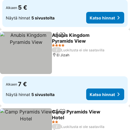
5 €
Alkaen
Näytä hinnat
5 sivustolta
Katso hinnat
Anubis Kingdom
Jaa
Lisää suosikkeihin
Pyramids View
4 Tähtiluokitus
/
Luokitusta ei ole saatavilla
El Jizah
7 €
Alkaen
Näytä hinnat
5 sivustolta
Katso hinnat
Camp Pyramids View
Jaa
Lisää suosikkeihin
Hotel
2 Tähtiluokitus
/
Luokitusta ei ole saatavilla