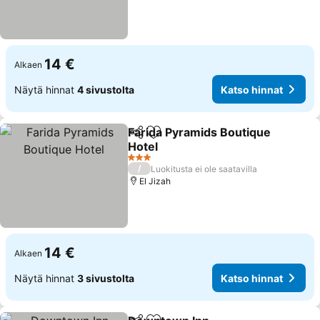
14 €
Alkaen
Näytä hinnat
4 sivustolta
Katso hinnat
Farida Pyramids Boutique
Jaa
Lisää suosikkeihin
Hotel
3 Tähtiluokitus
/
Luokitusta ei ole saatavilla
El Jizah
14 €
Alkaen
Näytä hinnat
3 sivustolta
Katso hinnat