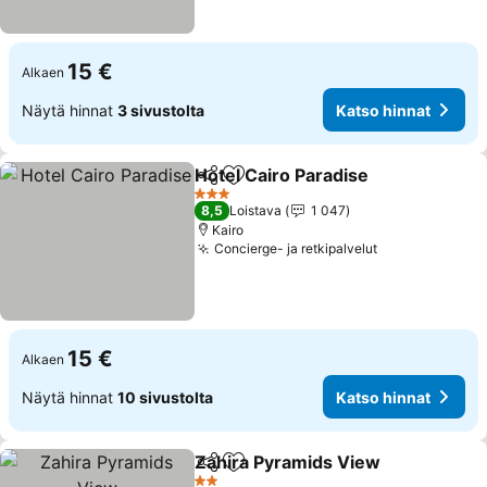
15 €
Alkaen
Näytä hinnat
3 sivustolta
Katso hinnat
Hotel Cairo Paradise
Jaa
Lisää suosikkeihin
3 Tähtiluokitus
8,5
Loistava
1 047
Kairo
Concierge- ja retkipalvelut
15 €
Alkaen
Näytä hinnat
10 sivustolta
Katso hinnat
Zahira Pyramids View
Jaa
Lisää suosikkeihin