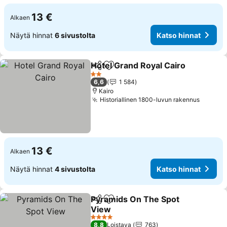
13 €
Alkaen
Näytä hinnat
6 sivustolta
Katso hinnat
Hotel Grand Royal Cairo
Jaa
Lisää suosikkeihin
2 Tähtiluokitus
6,6
1 584
Kairo
Historiallinen 1800-luvun rakennus
13 €
Alkaen
Näytä hinnat
4 sivustolta
Katso hinnat
Pyramids On The Spot
Jaa
Lisää suosikkeihin
View
4 Tähtiluokitus
8,8
Loistava
763