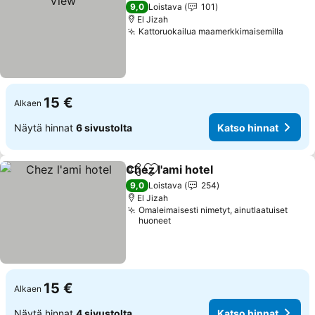
2 Tähtiluokitus
9,0
Loistava
101
El Jizah
Kattoruokailua maamerkkimaisemilla
15 €
Alkaen
Näytä hinnat
6 sivustolta
Katso hinnat
Chez l'ami hotel
Jaa
Lisää suosikkeihin
9,0
Loistava
254
El Jizah
Omaleimaisesti nimetyt, ainutlaatuiset
huoneet
15 €
Alkaen
Näytä hinnat
4 sivustolta
Katso hinnat