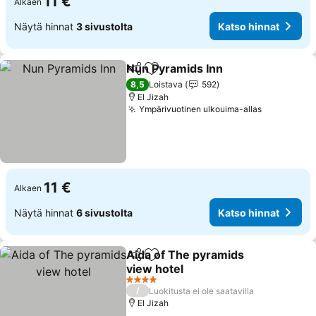
11 €
Alkaen
Näytä hinnat
3 sivustolta
Katso hinnat
Nun Pyramids Inn
Jaa
Lisää suosikkeihin
8,5
Loistava
592
El Jizah
Ympärivuotinen ulkouima-allas
11 €
Alkaen
Näytä hinnat
6 sivustolta
Katso hinnat
Aida of The pyramids
Jaa
Lisää suosikkeihin
view hotel
4 Tähtiluokitus
/
Luokitusta ei ole saatavilla
El Jizah