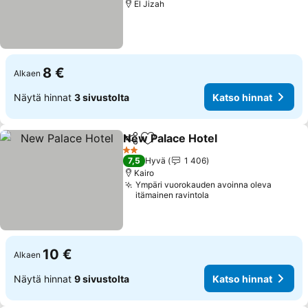
El Jizah
8 €
Alkaen
Näytä hinnat
3 sivustolta
Katso hinnat
New Palace Hotel
Jaa
Lisää suosikkeihin
2 Tähtiluokitus
7,5
Hyvä
1 406
Kairo
Ympäri vuorokauden avoinna oleva
itämainen ravintola
10 €
Alkaen
Näytä hinnat
9 sivustolta
Katso hinnat