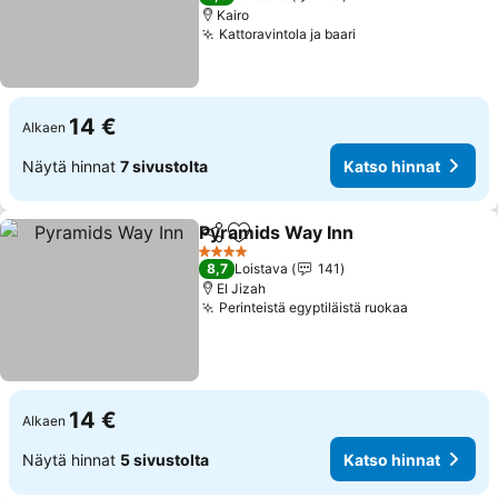
Kairo
Kattoravintola ja baari
14 €
Alkaen
Näytä hinnat
7 sivustolta
Katso hinnat
Pyramids Way Inn
Jaa
Lisää suosikkeihin
4 Tähtiluokitus
8,7
Loistava
141
El Jizah
Perinteistä egyptiläistä ruokaa
14 €
Alkaen
Näytä hinnat
5 sivustolta
Katso hinnat