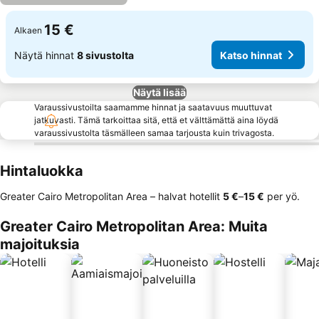
15 €
Alkaen
Näytä hinnat
8 sivustolta
Katso hinnat
Näytä lisää
Varaussivustoilta saamamme hinnat ja saatavuus muuttuvat
jatkuvasti. Tämä tarkoittaa sitä, että et välttämättä aina löydä
varaussivustolta täsmälleen samaa tarjousta kuin trivagosta.
Hintaluokka
Greater Cairo Metropolitan Area – halvat hotellit
‎5 €
–
‎15 €
per yö.
Greater Cairo Metropolitan Area: Muita
majoituksia