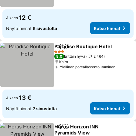
12 €
Alkaen
Näytä hinnat
6 sivustolta
Katso hinnat
Paradise Boutique Hotel
Jaa
Lisää suosikkeihin
3 Tähtiluokitus
8,0
Erittäin hyvä
2 464
Kairo
Ylellinen poreallasrentoutuminen
13 €
Alkaen
Näytä hinnat
7 sivustolta
Katso hinnat
Horus Horizon INN
Jaa
Lisää suosikkeihin
Pyramids View