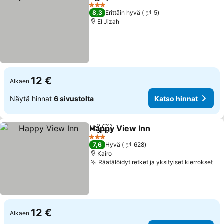
Jaa
Lisää suosikkeihin
3 Tähtiluokitus
8,3
Erittäin hyvä
5
El Jizah
12 €
Alkaen
Näytä hinnat
6 sivustolta
Katso hinnat
Happy View Inn
Jaa
Lisää suosikkeihin
3 Tähtiluokitus
7,6
Hyvä
628
Kairo
Räätälöidyt retket ja yksityiset kierrokset
12 €
Alkaen