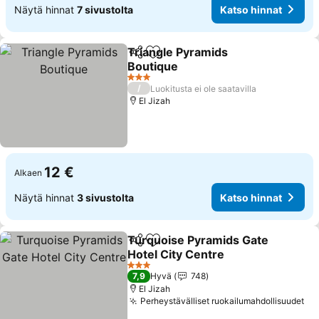
Näytä hinnat
7 sivustolta
Katso hinnat
Triangle Pyramids
Jaa
Lisää suosikkeihin
Boutique
3 Tähtiluokitus
/
Luokitusta ei ole saatavilla
El Jizah
12 €
Alkaen
Näytä hinnat
3 sivustolta
Katso hinnat
Turquoise Pyramids Gate
Jaa
Lisää suosikkeihin
Hotel City Centre
3 Tähtiluokitus
7,9
Hyvä
748
El Jizah
Perheystävälliset ruokailumahdollisuudet