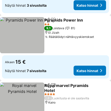
Näytä hinnat
3 sivustolta
Katso hinnat
Pyramids Power Inn
Jaa
Lisää suosikkeihin
2 Tähtiluokitus
9,1
Loistava
81
El Jizah
Räätälöidyt nähtävyyskierrokset
15 €
Alkaen
Näytä hinnat
7 sivustolta
Katso hinnat
Royal marvel Pyramids
Jaa
Lisää suosikkeihin
Hotel
4 Tähtiluokitus
/
Luokitusta ei ole saatavilla
Kairo