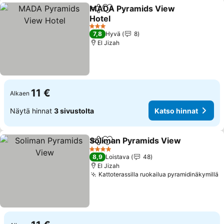
MADA Pyramids View
Jaa
Lisää suosikkeihin
Hotel
3 Tähtiluokitus
7,8
Hyvä
8
El Jizah
11 €
Alkaen
Näytä hinnat
3 sivustolta
Katso hinnat
Soliman Pyramids View
Jaa
Lisää suosikkeihin
4 Tähtiluokitus
8,9
Loistava
48
El Jizah
Kattoterassilla ruokailua pyramidinäkymillä