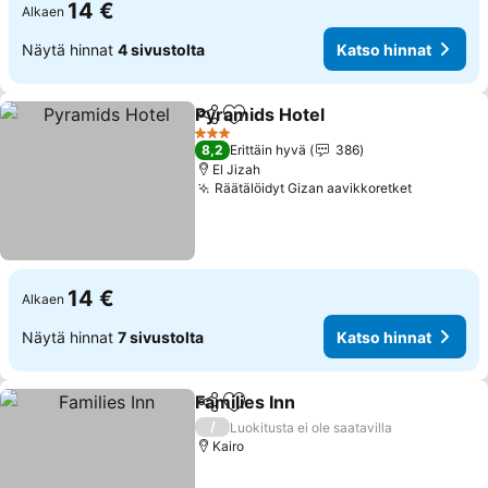
14 €
Alkaen
Näytä hinnat
4 sivustolta
Katso hinnat
Pyramids Hotel
Jaa
Lisää suosikkeihin
3 Tähtiluokitus
8,2
Erittäin hyvä
386
El Jizah
Räätälöidyt Gizan aavikkoretket
14 €
Alkaen
Näytä hinnat
7 sivustolta
Katso hinnat
Families Inn
Jaa
Lisää suosikkeihin
/
Luokitusta ei ole saatavilla
Kairo