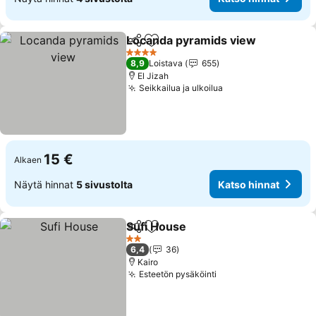
Locanda pyramids view
Jaa
Lisää suosikkeihin
4 Tähtiluokitus
8,9
Loistava
655
El Jizah
Seikkailua ja ulkoilua
15 €
Alkaen
Näytä hinnat
5 sivustolta
Katso hinnat
Sufi House
Jaa
Lisää suosikkeihin
2 Tähtiluokitus
6,4
36
Kairo
Esteetön pysäköinti