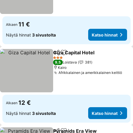
11 €
Alkaen
Näytä hinnat
3 sivustolta
Katso hinnat
Giza Capital Hotel
Jaa
Lisää suosikkeihin
3 Tähtiluokitus
9,5
Loistava
381
Kairo
Afrikkalainen ja amerikkalainen keittiö
12 €
Alkaen
Näytä hinnat
3 sivustolta
Katso hinnat
Pyramids Era View