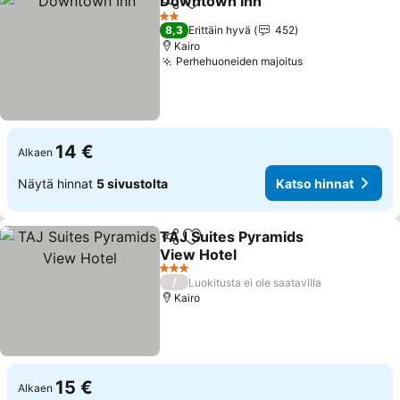
Downtown Inn
Jaa
Lisää suosikkeihin
2 Tähtiluokitus
8,3
Erittäin hyvä
452
Kairo
Perhehuoneiden majoitus
14 €
Alkaen
Näytä hinnat
5 sivustolta
Katso hinnat
TAJ Suites Pyramids
Jaa
Lisää suosikkeihin
View Hotel
3 Tähtiluokitus
/
Luokitusta ei ole saatavilla
Kairo
15 €
Alkaen