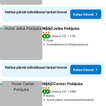
Valitse päivät nähdäksesi tarkat hinnat
Katso hinnat
Hotel Jelka Pokljuka
Jaa
Lisää suosikkeihin
Katso 
3 Tähtiluokitus
8,9
Loistava
1 176
Gorje
Suomalainen ja infrapunasauna
Katso hin
Valitse päivät nähdäksesi tarkat hinnat
Katso hinnat
Hotel Center Pokljuka
Jaa
Lisää suosikkeihin
Kats
3 Tähtiluokitus
8,9
Loistava
1 488
Bohinj
Suora pääsy murtomaahiihtoladuille
Katso 