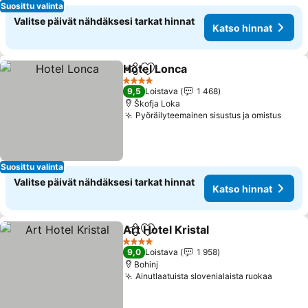
Suosittu valinta
Valitse päivät nähdäksesi tarkat hinnat
Katso hinnat
Hotel Lonca
Jaa
Lisää suosikkeihin
Katso hinnat
4 Tähtiluokitus
9,5
Loistava
1 468
Škofja Loka
Pyöräilyteemainen sisustus ja omistus
Katso
Suosittu valinta
Valitse päivät nähdäksesi tarkat hinnat
Katso hinnat
Art Hotel Kristal
Jaa
Lisää suosikkeihin
Katso hinn
4 Tähtiluokitus
9,0
Loistava
1 958
Bohinj
Ainutlaatuista slovenialaista ruokaa
Katso 