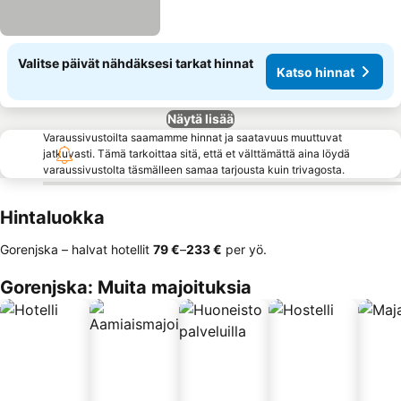
Valitse päivät nähdäksesi tarkat hinnat
Katso hinnat
Näytä lisää
Varaussivustoilta saamamme hinnat ja saatavuus muuttuvat
jatkuvasti. Tämä tarkoittaa sitä, että et välttämättä aina löydä
varaussivustolta täsmälleen samaa tarjousta kuin trivagosta.
Hintaluokka
Gorenjska – halvat hotellit
‎79 €
–
‎233 €
per yö.
Gorenjska: Muita majoituksia