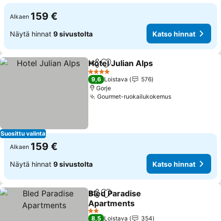
159 €
Alkaen
Näytä hinnat
9 sivustolta
Katso hinnat
Hotel Julian Alps
Jaa
Lisää suosikkeihin
Katso hin
4 Tähtiluokitus
9,6
Loistava
576
Gorje
Gourmet-ruokailukokemus
Katso hinnat
Suosittu valinta
159 €
Alkaen
Näytä hinnat
9 sivustolta
Katso hinnat
Bled Paradise
Jaa
Lisää suosikkeihin
Apartments
Katso hinnat
2 Tähtiluokitus
8,5
Loistava
354