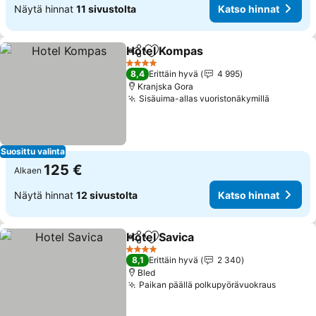
Näytä hinnat
11 sivustolta
Katso hinnat
Hotel Kompas
Jaa
Lisää suosikkeihin
Katso hinnat
4 Tähtiluokitus
8,4
Erittäin hyvä
4 995
Kranjska Gora
Sisäuima-allas vuoristonäkymillä
Katso hi
Suosittu valinta
125 €
Alkaen
Näytä hinnat
12 sivustolta
Katso hinnat
Hotel Savica
Jaa
Lisää suosikkeihin
Katso hinnat
4 Tähtiluokitus
8,1
Erittäin hyvä
2 340
Bled
Paikan päällä polkupyörävuokraus
Katso h