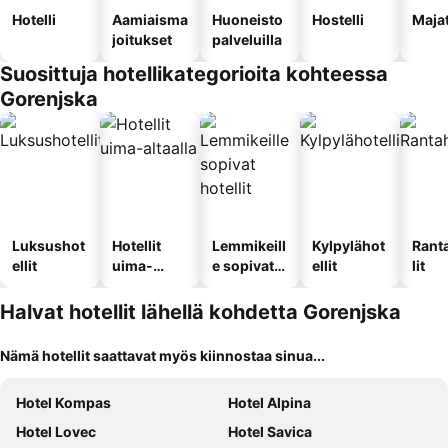
Hotelli
Aamiaisma
Huoneisto
Hostelli
Maja
joitukset
palveluilla
Suosittuja hotellikategorioita kohteessa
Gorenjska
Luksushot
Hotellit
Lemmikeill
Kylpylähot
Rant
ellit
uima-
e sopivat
ellit
lit
altaalla
hotellit
Halvat hotellit lähellä kohdetta Gorenjska
Nämä hotellit saattavat myös kiinnostaa sinua...
Hotel Kompas
Hotel Alpina
Hotel Lovec
Hotel Savica