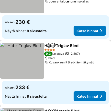
Joenrantaluonnonuima-allas
Katso hinna
230 €
Alkaen
Näytä hinnat
8 sivustolta
Katso hinnat
Hotel Triglav Bled
Jaa
Lisää suosikkeihin
Katso hi
4 Tähtiluokitus
9,3
Loistava
2 807
Bled
Kuvankauniit Bled-järvinäkymät
Katso hin
233 €
Alkaen
Näytä hinnat
8 sivustolta
Katso hinnat