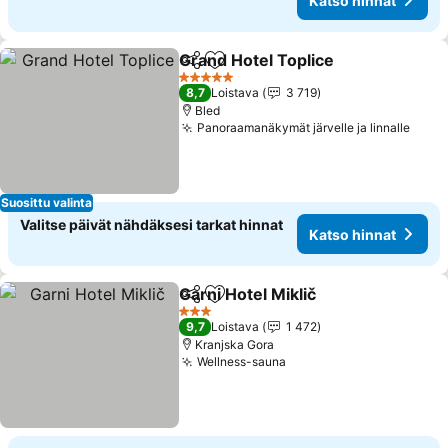
Katso hinnat
Grand Hotel Toplice
Jaa
Lisää suosikkeihin
Katso 
5 Tähtiluokitus
8,7
Loistava
3 719
Bled
Panoraamanäkymät järvelle ja linnalle
Kats
Suosittu valinta
Valitse päivät nähdäksesi tarkat hinnat
Katso hinnat
Garni Hotel Miklič
Jaa
Lisää suosikkeihin
Katso hi
3 Tähtiluokitus
9,7
Loistava
1 472
Kranjska Gora
Wellness-sauna
Katso hinnat