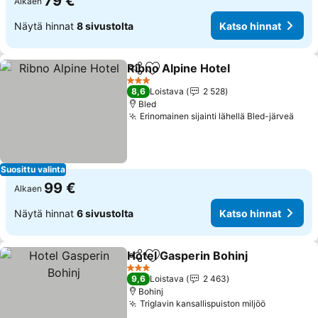
79 €
Alkaen
Näytä hinnat
8 sivustolta
Katso hinnat
Ribno Alpine Hotel
Jaa
Lisää suosikkeihin
Katso h
3 Tähtiluokitus
8,6
Loistava
2 528
Bled
Erinomainen sijainti lähellä Bled-järveä
Kats
Suosittu valinta
99 €
Alkaen
Näytä hinnat
6 sivustolta
Katso hinnat
Hotel Gasperin Bohinj
Jaa
Lisää suosikkeihin
Kats
3 Tähtiluokitus
9,6
Loistava
2 463
Bohinj
Triglavin kansallispuiston miljöö
Katso hin