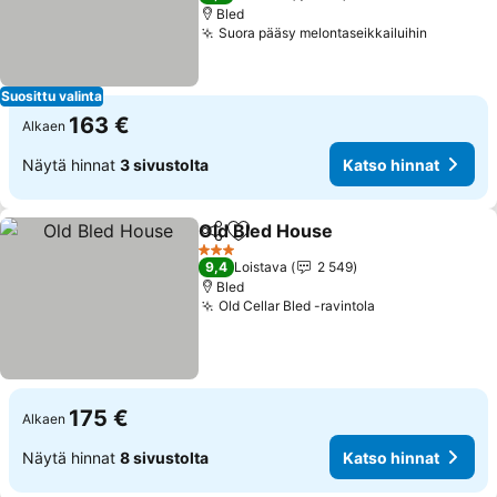
Bled
Suora pääsy melontaseikkailuihin
Katso hi
Suosittu valinta
163 €
Alkaen
Näytä hinnat
3 sivustolta
Katso hinnat
Old Bled House
Jaa
Lisää suosikkeihin
Katso hinn
3 Tähtiluokitus
9,4
Loistava
2 549
Bled
Old Cellar Bled -ravintola
Katso hinnat
175 €
Alkaen
Näytä hinnat
8 sivustolta
Katso hinnat