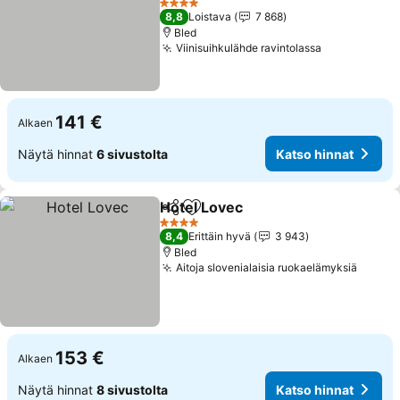
Katso hinnat
4 Tähtiluokitus
8,8
Loistava
7 868
Bled
Viinisuihkulähde ravintolassa
Katso hinna
141 €
Alkaen
Näytä hinnat
6 sivustolta
Katso hinnat
Hotel Lovec
Jaa
Lisää suosikkeihin
Katso hinnat
4 Tähtiluokitus
8,4
Erittäin hyvä
3 943
Bled
Aitoja slovenialaisia ruokaelämyksiä
Katso 
153 €
Alkaen
Näytä hinnat
8 sivustolta
Katso hinnat