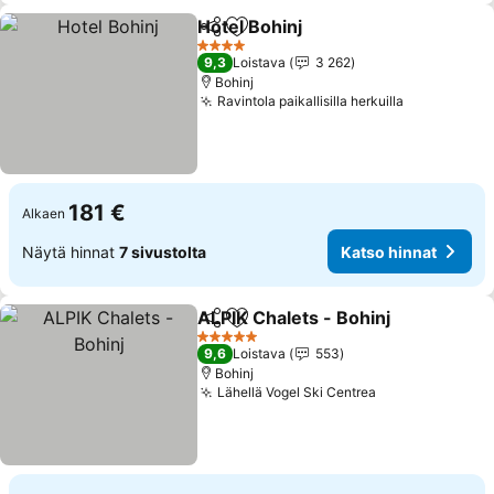
Hotel Bohinj
Jaa
Lisää suosikkeihin
Katso hinnat
4 Tähtiluokitus
9,3
Loistava
3 262
Bohinj
Ravintola paikallisilla herkuilla
Katso hinn
181 €
Alkaen
Näytä hinnat
7 sivustolta
Katso hinnat
ALPIK Chalets - Bohinj
Jaa
Lisää suosikkeihin
Kat
5 Tähtiluokitus
9,6
Loistava
553
Bohinj
Lähellä Vogel Ski Centrea
Katso hinnat