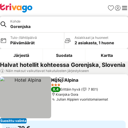
Suosikit
Kirjaud
Val
Kohde
Gorenjska
Tulo-/lähtöpäivä
Asiakkaat ja huoneet
Päivämäärät
2 asiakasta, 1 huone
Järjestä
Suodata
Kartta
Halvat hotellit kohteessa Gorenjska, Slovenia
Näin maksut vaikuttavat hakutulosten järjestykseen
Hotel Alpina
Jaa
Lisää suosikkeihin
Katso hinnat
3 Tähtiluokitus
8,4
Erittäin hyvä
7 801
Kranjska Gora
Julian Alppien vuoristomaisemat
Katso hin
Suosittu valinta