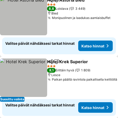
Hotel Astoria Bled
Jaa
Lisää suosikkeihin
Katso hi
3 Tähtiluokitus
8,8
Loistava
3 449
Bled
Monipuolinen ja laadukas aamiaisbuffet
Kat
Valitse päivät nähdäksesi tarkat hinnat
Katso hinnat
Hotel Krek Superior
Jaa
Lisää suosikkeihin
Katso 
3 Tähtiluokitus
8,1
Erittäin hyvä
1 809
Lesce
Paikan päällä ravintola paikallisella keittiöllä
Suosittu valinta
Valitse päivät nähdäksesi tarkat hinnat
Katso hinnat