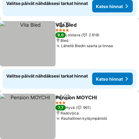
Valitse päivät nähdäksesi tarkat hinnat
Katso hinnat
Vila Bled
Jaa
Lisää suosikkeihin
Katso hinnat
4 Tähtiluokitus
9,0
Loistava
2 618
Bled
Lähellä Bledin saarta ja linnaa
Katso hinn
Valitse päivät nähdäksesi tarkat hinnat
Katso hinnat
Pension MOYCHI
Jaa
Lisää suosikkeihin
Katso hin
3 Tähtiluokitus
7,7
Hyvä
961
Radovljica
Rauhallinen kyläympäristö
Katso hinnat