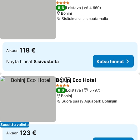
Jaa
Lisää suosikkeihin
Katso hinnat
4 Tähtiluokitus
8,6
Loistava
4 660
Bohinj
Sisäuima-allas puutarhalla
Katso hinnat
118 €
Alkaen
Näytä hinnat
8 sivustolta
Katso hinnat
Bohinj Eco Hotel
Jaa
Lisää suosikkeihin
Katso hin
4 Tähtiluokitus
8,6
Loistava
5 797
Bohinj
Suora pääsy Aquapark Bohinjiin
Katso hin
Suosittu valinta
123 €
Alkaen