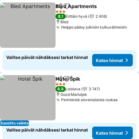
Bled Apartments
Jaa
Lisää suosikkeihin
Katso hin
3 Tähtiluokitus
8,1
Erittäin hyvä
2 406
Bled
Helppo pääsy julkisiin kulkuvälineisiin
Katso
Valitse päivät nähdäksesi tarkat hinnat
Katso hinnat
Hotel Špik
Jaa
Lisää suosikkeihin
Katso hinnat
3 Tähtiluokitus
8,8
Loistava
3 747
Gozd Martuljek
Perinteistä slovenialaista ruokaa
Katso hi
Suosittu valinta
Valitse päivät nähdäksesi tarkat hinnat
Katso hinnat