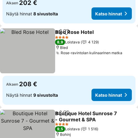
202 €
Alkaen
Näytä hinnat
8 sivustolta
Katso hinnat
Bled Rose Hotel
Jaa
Lisää suosikkeihin
Katso hinn
4 Tähtiluokitus
8,9
Loistava
4 129
Bled
Rose-ravintolan kulinaarinen matka
Katso 
208 €
Alkaen
Näytä hinnat
9 sivustolta
Katso hinnat
Boutique Hotel Sunrose 7
Jaa
Lisää suosikkeihin
- Gourmet & SPA
Katso hinnat
4 Tähtiluokitus
9,5
Loistava
1 516
Bohinj