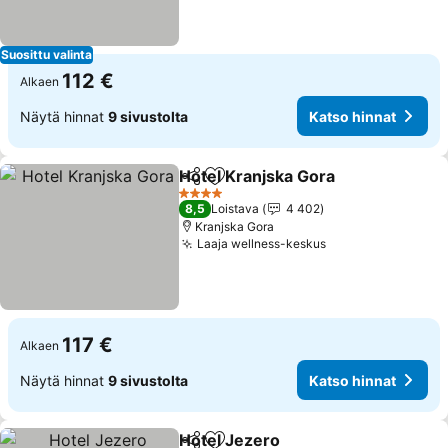
Suosittu valinta
112 €
Alkaen
Näytä hinnat
9 sivustolta
Katso hinnat
Hotel Kranjska Gora
Jaa
Lisää suosikkeihin
Katso 
4 Tähtiluokitus
8,5
Loistava
4 402
Kranjska Gora
Laaja wellness-keskus
Katso hinnat
117 €
Alkaen
Näytä hinnat
9 sivustolta
Katso hinnat
Hotel Jezero