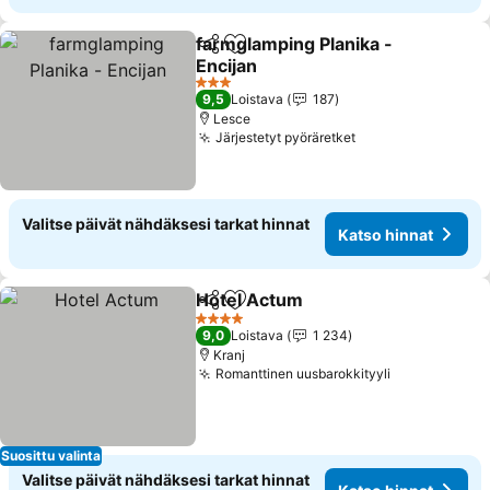
farmglamping Planika -
Jaa
Lisää suosikkeihin
Encijan
Katso hinnat
3 Tähtiluokitus
9,5
Loistava
187
Lesce
Järjestetyt pyöräretket
Katso hinnat
Valitse päivät nähdäksesi tarkat hinnat
Katso hinnat
Hotel Actum
Jaa
Lisää suosikkeihin
Katso hinnat
4 Tähtiluokitus
9,0
Loistava
1 234
Kranj
Romanttinen uusbarokkityyli
Katso hinna
Suosittu valinta
Valitse päivät nähdäksesi tarkat hinnat