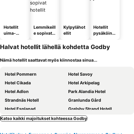
Hotellit
Lemmikeill
Kylpylähot
Hotellit
uima-
e sopivat
ellit
pysäköinni
altaalla
hotellit
llä
Halvat hotellit lähellä kohdetta Godby
Nämä hotellit saattavat myös kiinnostaa sinua...
Hotel Pommern
Hotel Savoy
Hotel Cikada
Hotel Arkipelag
Hotel Adlon
Park Alandia Hotel
Strandnäs Hotell
Granlunda Gård
Hotel Esplanad
Grelsby Strand Hotell
Björnhofvda Gård
Norrö Holiday Village
Katso kaikki majoitukset kohteessa Godby
Rundbergs Stugor