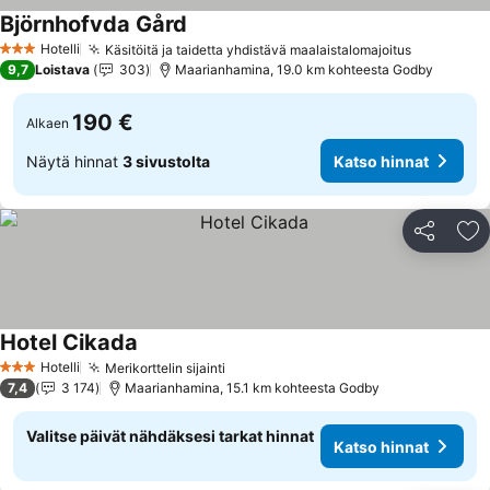
Björnhofvda Gård
Katso hinnat
Hotelli
Käsitöitä ja taidetta yhdistävä maalaistalomajoitus
Katso hin
3 Tähtiluokitus
9,7
Loistava
303
Maarianhamina, 19.0 km kohteesta Godby
190 €
Alkaen
Näytä hinnat
3 sivustolta
Katso hinnat
Jaa
Li
Hotel Cikada
Katso hinnat
Hotelli
Merikorttelin sijainti
Katso hinnat
3 Tähtiluokitus
7,4
3 174
Maarianhamina, 15.1 km kohteesta Godby
Valitse päivät nähdäksesi tarkat hinnat
Katso hinnat