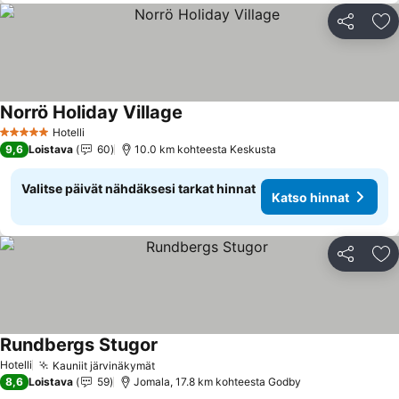
Jaa
Li
Norrö Holiday Village
Katso hinnat
Hotelli
5 Tähtiluokitus
9,6
Loistava
60
10.0 km kohteesta Keskusta
Valitse päivät nähdäksesi tarkat hinnat
Katso hinnat
Jaa
Li
Rundbergs Stugor
Katso hinnat
Hotelli
Kauniit järvinäkymät
Katso hinnat
8,6
Loistava
59
Jomala, 17.8 km kohteesta Godby