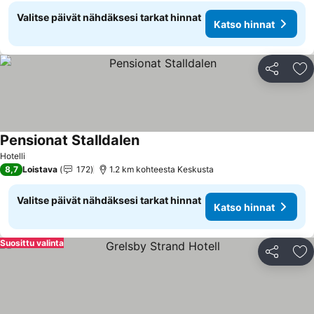
Valitse päivät nähdäksesi tarkat hinnat
Katso hinnat
Jaa
Li
Pensionat Stalldalen
Katso hinnat
Hotelli
8,7
Loistava
172
1.2 km kohteesta Keskusta
Valitse päivät nähdäksesi tarkat hinnat
Katso hinnat
Suosittu valinta
Jaa
Li