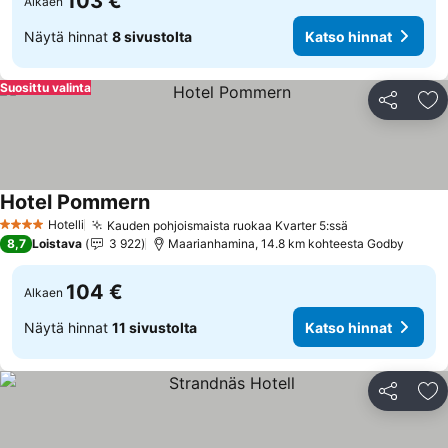
103 €
Alkaen
Näytä hinnat
8 sivustolta
Katso hinnat
Suosittu valinta
Jaa
Li
Hotel Pommern
Katso hinnat
Hotelli
Kauden pohjoismaista ruokaa Kvarter 5:ssä
Katso hinnat
4 Tähtiluokitus
8,7
Loistava
3 922
Maarianhamina, 14.8 km kohteesta Godby
104 €
Alkaen
Näytä hinnat
11 sivustolta
Katso hinnat
Jaa
Li