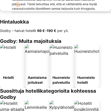
jatkuvasti. Tämä tarkoittaa sitä, että et välttämättä aina löydä
varaussivustolta täsmälleen samaa tarjousta kuin trivagosta.
Hintaluokka
Godby – halvat hotellit
‎66 €
–
‎190 €
per yö.
Godby: Muita majoituksia
Hotelli
Aamiaisma
Huoneisto
Huoneisto
joitukset
palveluilla
hotelli
Suosittuja hotellikategorioita kohteessa
Godby