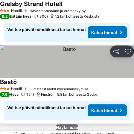
Grelsby Strand Hotell
Katso hinnat
Hotelli
Järvenrantasauna ja erämaakylpy
Katso hinnat
3 Tähtiluokitus
8,2
Erittäin hyvä
300
1.2 km kohteesta Keskusta
Valitse päivät nähdäksesi tarkat hinnat
Katso hinnat
Jaa
Li
Bastö
Katso hinnat
Hotelli
Uudistetut mökit maisemanäkymillä
Katso hinnat
3 Tähtiluokitus
7,6
Hyvä
154
Finström, 9.8 km kohteesta Godby
Valitse päivät nähdäksesi tarkat hinnat
Katso hinnat
Näytä lisää
Varaussivustoilta saamamme hinnat ja saatavuus muuttuvat