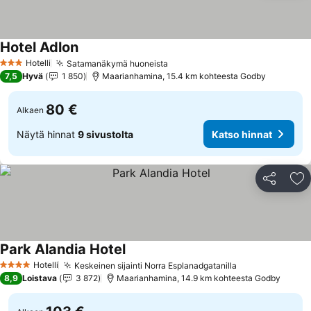
Hotel Adlon
Katso hinnat
Hotelli
Satamanäkymä huoneista
Katso hinnat
3 Tähtiluokitus
7,5
Hyvä
1 850
Maarianhamina, 15.4 km kohteesta Godby
80 €
Alkaen
Näytä hinnat
9 sivustolta
Katso hinnat
Jaa
Li
Park Alandia Hotel
Katso hinnat
Hotelli
Keskeinen sijainti Norra Esplanadgatanilla
Katso hinnat
4 Tähtiluokitus
8,9
Loistava
3 872
Maarianhamina, 14.9 km kohteesta Godby