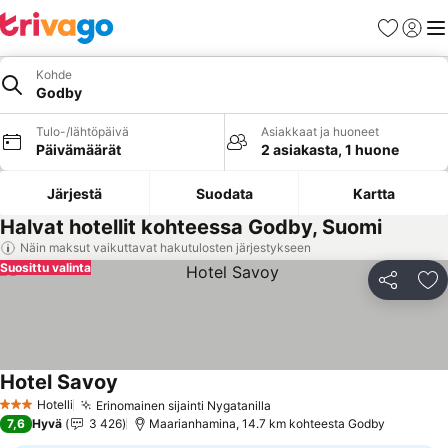
Suosikit
Kirjaud
Val
Kohde
Godby
Tulo-/lähtöpäivä
Asiakkaat ja huoneet
Päivämäärät
2 asiakasta, 1 huone
Järjestä
Suodata
Kartta
Halvat hotellit kohteessa Godby, Suomi
Näin maksut vaikuttavat hakutulosten järjestykseen
Suosittu valinta
Jaa
Li
Hotel Savoy
Katso hinnat
Hotelli
Erinomainen sijainti Nygatanilla
Katso hinnat
3 Tähtiluokitus
7,6
Hyvä
3 426
Maarianhamina, 14.7 km kohteesta Godby