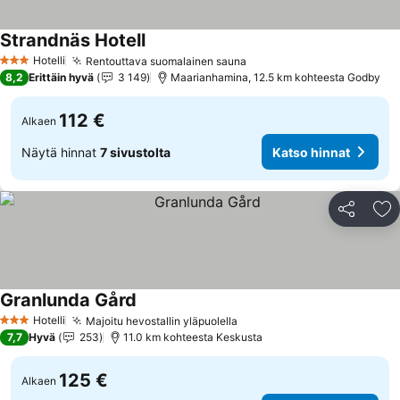
Strandnäs Hotell
Katso hinnat
Hotelli
Rentouttava suomalainen sauna
Katso hinnat
3 Tähtiluokitus
8,2
Erittäin hyvä
3 149
Maarianhamina, 12.5 km kohteesta Godby
112 €
Alkaen
Näytä hinnat
7 sivustolta
Katso hinnat
Jaa
Li
Granlunda Gård
Katso hinnat
Hotelli
Majoitu hevostallin yläpuolella
Katso hinnat
3 Tähtiluokitus
7,7
Hyvä
253
11.0 km kohteesta Keskusta
125 €
Alkaen