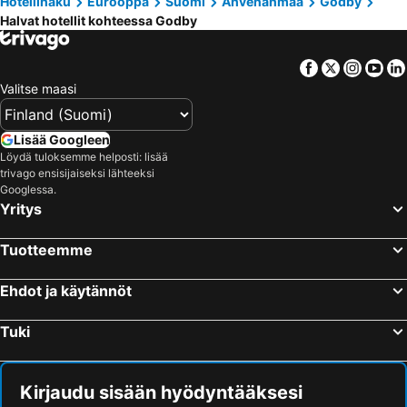
Hotellihaku
Eurooppa
Suomi
Ahvenanmaa
Godby
Halvat hotellit kohteessa Godby
Facebook
Twitter
Insta
Yo
Valitse maasi
Lisää Googleen
Löydä tuloksemme helposti: lisää
trivago ensisijaiseksi lähteeksi
Googlessa.
Yritys
Tuotteemme
Ehdot ja käytännöt
Tuki
Kirjaudu sisään hyödyntääksesi