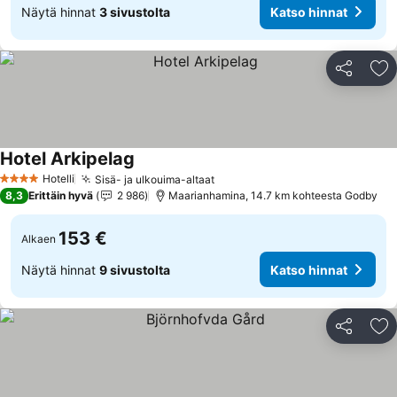
Näytä hinnat
3 sivustolta
Katso hinnat
Jaa
Li
Hotel Arkipelag
Katso hinnat
Hotelli
Sisä- ja ulkouima-altaat
Katso hinnat
4 Tähtiluokitus
8,3
Erittäin hyvä
2 986
Maarianhamina, 14.7 km kohteesta Godby
153 €
Alkaen
Näytä hinnat
9 sivustolta
Katso hinnat
Jaa
Li