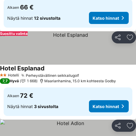
66 €
Alkaen
Näytä hinnat
12 sivustolta
Katso hinnat
Suosittu valinta
Jaa
Li
Hotel Esplanad
Katso hinnat
Hotelli
Perheystävällinen seikkailugolf
Katso hinnat
2 Tähtiluokitus
7,7
Hyvä
1 668
Maarianhamina, 15.0 km kohteesta Godby
72 €
Alkaen
Näytä hinnat
3 sivustolta
Katso hinnat
Jaa
Li