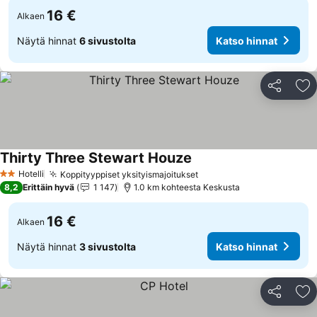
16 €
Alkaen
Näytä hinnat
6 sivustolta
Katso hinnat
Jaa
Li
Thirty Three Stewart Houze
Katso hinnat
Hotelli
Koppityyppiset yksityismajoitukset
Katso hinnat
2 Tähtiluokitus
8,2
Erittäin hyvä
1 147
1.0 km kohteesta Keskusta
16 €
Alkaen
Näytä hinnat
3 sivustolta
Katso hinnat
Jaa
Li