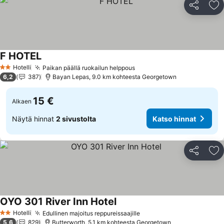
Jaa
Li
F HOTEL
Katso hinnat
Hotelli
Paikan päällä ruokailun helppous
Katso hinnat
2 Tähtiluokitus
6,2
387
Bayan Lepas, 9.0 km kohteesta Georgetown
15 €
Alkaen
Näytä hinnat
2 sivustolta
Katso hinnat
Jaa
Li
OYO 301 River Inn Hotel
Katso hinnat
Hotelli
Edullinen majoitus reppureissaajille
Katso hinnat
2 Tähtiluokitus
5,6
829
Butterworth, 5.1 km kohteesta Georgetown