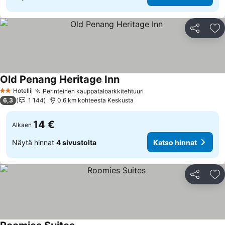
Jaa
Li
Old Penang Heritage Inn
Katso hinnat
Hotelli
Perinteinen kauppataloarkkitehtuuri
Katso hinnat
2 Tähtiluokitus
6,3
1 144
0.6 km kohteesta Keskusta
14 €
Alkaen
Näytä hinnat
4 sivustolta
Katso hinnat
Jaa
Li