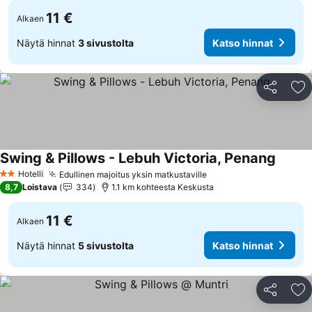
11 €
Alkaen
Näytä hinnat
3 sivustolta
Katso hinnat
Jaa
Li
Swing & Pillows - Lebuh Victoria, Penang
Katso 
Hotelli
Edullinen majoitus yksin matkustaville
Katso hinnat
2 Tähtiluokitus
8,7
Loistava
334
1.1 km kohteesta Keskusta
11 €
Alkaen
Näytä hinnat
5 sivustolta
Katso hinnat
Jaa
Li