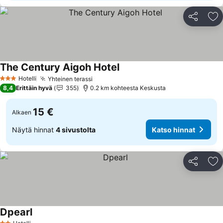
Jaa
Li
The Century Aigoh Hotel
Katso hinnat
Hotelli
Yhteinen terassi
Katso hinnat
3 Tähtiluokitus
8,4
Erittäin hyvä
355
0.2 km kohteesta Keskusta
15 €
Alkaen
Näytä hinnat
4 sivustolta
Katso hinnat
Jaa
Li
Dpearl
Katso hinnat