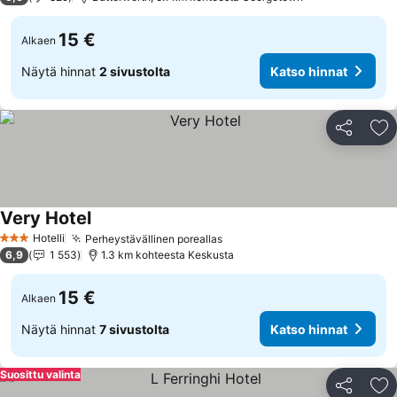
15 €
Alkaen
Näytä hinnat
2 sivustolta
Katso hinnat
Jaa
Li
Very Hotel
Katso hinnat
Hotelli
Perheystävällinen poreallas
Katso hinnat
3 Tähtiluokitus
6,9
1 553
1.3 km kohteesta Keskusta
15 €
Alkaen
Näytä hinnat
7 sivustolta
Katso hinnat
Suosittu valinta
Jaa
Li