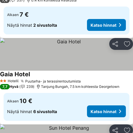
7,4
357
0.4 km kohteesta Keskusta
7 €
Alkaen
Näytä hinnat
2 sivustolta
Katso hinnat
Jaa
Li
Gaia Hotel
Katso hinnat
Hotelli
Puutarha- ja terassirentoutumista
Katso hinnat
2 Tähtiluokitus
7,7
Hyvä
239
Tanjung Bungah, 7.5 km kohteesta Georgetown
10 €
Alkaen
Näytä hinnat
6 sivustolta
Katso hinnat