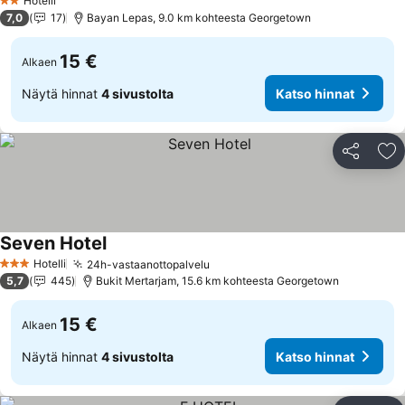
Hotelli
2 Tähtiluokitus
7,0
17
Bayan Lepas, 9.0 km kohteesta Georgetown
15 €
Alkaen
Näytä hinnat
4 sivustolta
Katso hinnat
Jaa
Li
Seven Hotel
Katso hinnat
Hotelli
24h-vastaanottopalvelu
Katso hinnat
3 Tähtiluokitus
5,7
445
Bukit Mertarjam, 15.6 km kohteesta Georgetown
15 €
Alkaen
Näytä hinnat
4 sivustolta
Katso hinnat