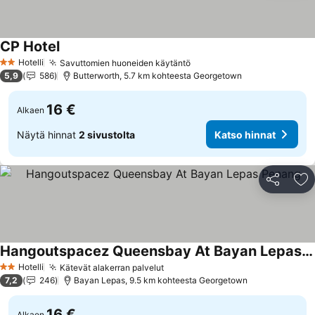
CP Hotel
Katso hinnat
Hotelli
Savuttomien huoneiden käytäntö
Katso hinnat
2 Tähtiluokitus
5,9
586
Butterworth, 5.7 km kohteesta Georgetown
16 €
Alkaen
Näytä hinnat
2 sivustolta
Katso hinnat
Jaa
Li
Hangoutspacez Queensbay At Bayan Lepas Penang
Katso hinnat
Hotelli
Kätevät alakerran palvelut
Katso hinnat
2 Tähtiluokitus
7,2
246
Bayan Lepas, 9.5 km kohteesta Georgetown
16 €
Alkaen