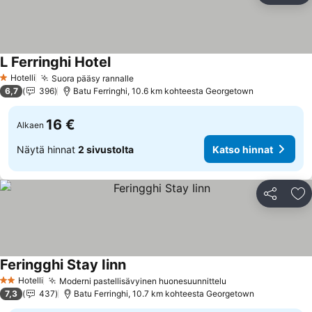
L Ferringhi Hotel
Katso hinnat
Hotelli
Suora pääsy rannalle
Katso hinnat
1 Tähtiluokitus
6,7
396
Batu Ferringhi, 10.6 km kohteesta Georgetown
16 €
Alkaen
Näytä hinnat
2 sivustolta
Katso hinnat
Jaa
Li
Feringghi Stay Iinn
Katso hinnat
Hotelli
Moderni pastellisävyinen huonesuunnittelu
Katso hinnat
2 Tähtiluokitus
7,3
437
Batu Ferringhi, 10.7 km kohteesta Georgetown