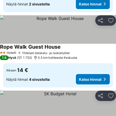
Näytä hinnat
2 sivustolta
Katso hinnat
Jaa
Li
Rope Walk Guest House
Katso hinnat
Hotelli
Yhteiset oleskelu- ja ruokailutilat
Katso hinnat
2 Tähtiluokitus
7,6
Hyvä
1 752
0.5 km kohteesta Keskusta
14 €
Alkaen
Näytä hinnat
4 sivustolta
Katso hinnat
Jaa
Li