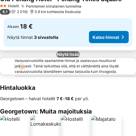
Katso 
Hotelli
Perinteinen kiinalainen tunnelma
Katso hinnat
2 Tähtiluokitus
6,1
2 016
0.6 km kohteesta Keskusta
18 €
Alkaen
Näytä hinnat
3 sivustolta
Katso hinnat
Näytä lisää
Varaussivustoilta saamamme hinnat ja saatavuus muuttuvat
jatkuvasti. Tämä tarkoittaa sitä, että et välttämättä aina löydä
varaussivustolta täsmälleen samaa tarjousta kuin trivagosta.
Hintaluokka
Georgetown – halvat hotellit
‎7 €
–
‎18 €
per yö.
Georgetown: Muita majoituksia