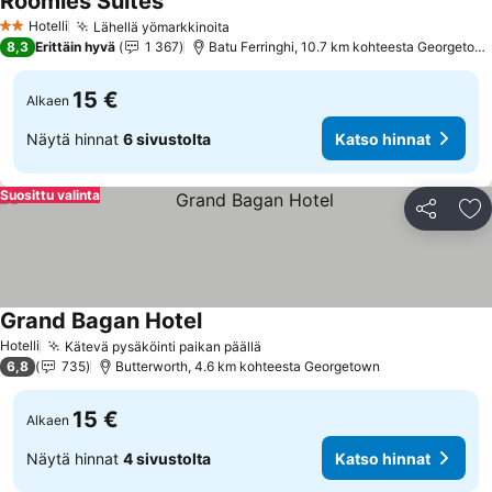
Roomies Suites
Katso hinnat
Hotelli
Lähellä yömarkkinoita
Katso hinnat
2 Tähtiluokitus
8,3
Erittäin hyvä
1 367
Batu Ferringhi, 10.7 km kohteesta Georgetow
15 €
Alkaen
Näytä hinnat
6 sivustolta
Katso hinnat
Suosittu valinta
Jaa
Li
Grand Bagan Hotel
Katso hinnat
Hotelli
Kätevä pysäköinti paikan päällä
Katso hinnat
6,8
735
Butterworth, 4.6 km kohteesta Georgetown
15 €
Alkaen
Näytä hinnat
4 sivustolta
Katso hinnat