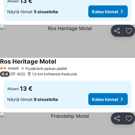
13 €
Alkaen
Näytä hinnat
5 sivustolta
Katso hinnat
Jaa
Li
Ros Heritage Motel
Katso hinnat
Hotelli
Pysäköinti paikan päällä
Katso hinnat
2 Tähtiluokitus
6,4
402
1.0 km kohteesta Keskusta
13 €
Alkaen
Näytä hinnat
9 sivustolta
Katso hinnat
Jaa
Li