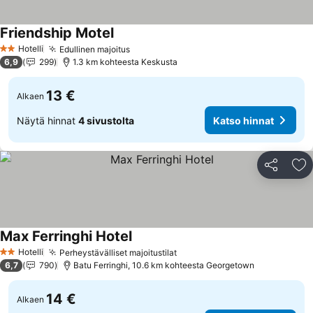
Friendship Motel
Katso hinnat
Hotelli
Edullinen majoitus
Katso hinnat
2 Tähtiluokitus
6,9
299
1.3 km kohteesta Keskusta
13 €
Alkaen
Näytä hinnat
4 sivustolta
Katso hinnat
Jaa
Li
Max Ferringhi Hotel
Katso hinnat
Hotelli
Perheystävälliset majoitustilat
Katso hinnat
2 Tähtiluokitus
6,7
790
Batu Ferringhi, 10.6 km kohteesta Georgetown
14 €
Alkaen