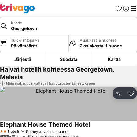
Suosikit
Kirjaud
Val
Kohde
Georgetown
Tulo-/lähtöpäivä
Asiakkaat ja huoneet
Päivämäärät
2 asiakasta, 1 huone
Järjestä
Suodata
Kartta
Halvat hotellit kohteessa Georgetown,
Malesia
Näin maksut vaikuttavat hakutulosten järjestykseen
Jaa
Li
Elephant House Themed Hotel
Katso hinnat
Hotelli
Perheystävälliset huoneet
Katso hinnat
2 Tähtiluokitus