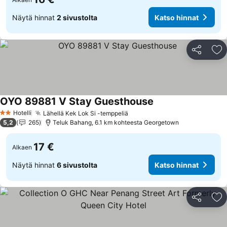
Näytä hinnat
2 sivustolta
Katso hinnat
Jaa
Li
OYO 89881 V Stay Guesthouse
Katso hinnat
Hotelli
Lähellä Kek Lok Si -temppeliä
Katso hinnat
2 Tähtiluokitus
5,2
265
Teluk Bahang, 6.1 km kohteesta Georgetown
17 €
Alkaen
Näytä hinnat
6 sivustolta
Katso hinnat
Jaa
Li