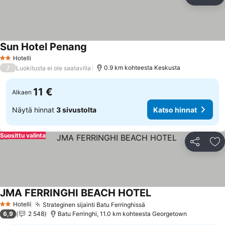
Jaa
Li
Sun Hotel Penang
Katso hinnat
Hotelli
2 Tähtiluokitus
/
0.9 km kohteesta Keskusta
Luokitusta ei ole saatavilla
11 €
Alkaen
Näytä hinnat
3 sivustolta
Katso hinnat
Suosittu valinta
Jaa
Li
JMA FERRINGHI BEACH HOTEL
Katso hinnat
Hotelli
Strateginen sijainti Batu Ferringhissä
Katso hinnat
2 Tähtiluokitus
6,9
2 548
Batu Ferringhi, 11.0 km kohteesta Georgetown