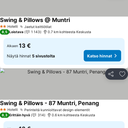
Swing & Pillows @ Muntri
Katso hinnat
Hotelli
Jaetut keittiötilat
Katso hinnat
2 Tähtiluokitus
8,5
Loistava
1 143
0.7 km kohteesta Keskusta
13 €
Alkaen
Näytä hinnat
5 sivustolta
Katso hinnat
Jaa
Li
Swing & Pillows - 87 Muntri, Penang
Katso hinnat
Hotelli
Perinteitä kunnioittavat design-elementit
Katso hinnat
2 Tähtiluokitus
8,3
Erittäin hyvä
314
0.6 km kohteesta Keskusta