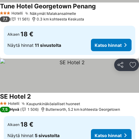
Tune Hotel Georgetown Penang
Katso hinnat
Hotelli
Näkymät Malakansalmelle
Katso hinnat
3 Tähtiluokitus
7,1
11 561
0.3 km kohteesta Keskusta
18 €
Alkaen
Näytä hinnat
11 sivustolta
Katso hinnat
Jaa
Li
SE Hotel 2
Katso hinnat
Hotelli
Kaupunkinäköalalliset huoneet
Katso hinnat
2 Tähtiluokitus
7,5
Hyvä
1 506
Butterworth, 5.2 km kohteesta Georgetown
18 €
Alkaen
Näytä hinnat
5 sivustolta
Katso hinnat