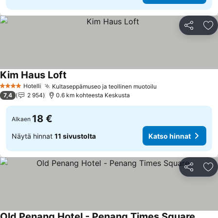
Jaa
Li
Kim Haus Loft
Katso hinnat
Hotelli
Kultaseppämuseo ja teollinen muotoilu
Katso hinnat
4 Tähtiluokitus
7,4
2 954
0.6 km kohteesta Keskusta
18 €
Alkaen
Näytä hinnat
11 sivustolta
Katso hinnat
Jaa
Li
Old Penang Hotel - Penang Times Square