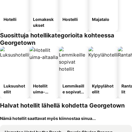
Hotelli
Lomakesk
Hostelli
Majatalo
ukset
Suosittuja hotellikategorioita kohteessa
Georgetown
Luksushot
Hotellit
Lemmikeill
Kylpylähot
Rant
ellit
uima-
e sopivat
ellit
lit
altaalla
hotellit
Halvat hotellit lähellä kohdetta Georgetown
Nämä hotellit saattavat myös kiinnostaa sinua...