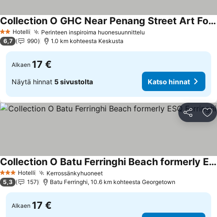
Collection O GHC Near Penang Street Art Formerly Queen City Hotel
Katso hinnat
Hotelli
Perinteen inspiroima huonesuunnittelu
Katso hinnat
2 Tähtiluokitus
6,7
990
1.0 km kohteesta Keskusta
17 €
Alkaen
Näytä hinnat
5 sivustolta
Katso hinnat
Jaa
Li
Collection O Batu Ferringhi Beach formerly ESQ Ferringhi
Katso hinnat
Hotelli
Kerrossänkyhuoneet
Katso hinnat
3 Tähtiluokitus
5,3
157
Batu Ferringhi, 10.6 km kohteesta Georgetown
17 €
Alkaen