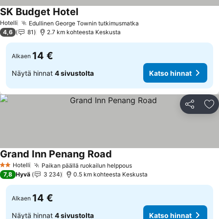
SK Budget Hotel
Katso hinnat
Hotelli
Edullinen George Townin tutkimusmatka
Katso hinnat
4,6
81
2.7 km kohteesta Keskusta
14 €
Alkaen
Näytä hinnat
4 sivustolta
Katso hinnat
Jaa
Li
Grand Inn Penang Road
Katso hinnat
Hotelli
Paikan päällä ruokailun helppous
Katso hinnat
2 Tähtiluokitus
7,8
Hyvä
3 234
0.5 km kohteesta Keskusta
14 €
Alkaen
Näytä hinnat
4 sivustolta
Katso hinnat