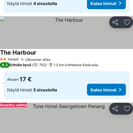
Näytä hinnat
4 sivustolta
Katso hinnat
Jaa
Li
The Harbour
Katso hinnat
Hotelli
Ulkouima-allas
Katso hinnat
2 Tähtiluokitus
8,3
Erittäin hyvä
762
1.3 km kohteesta Keskusta
17 €
Alkaen
Näytä hinnat
5 sivustolta
Katso hinnat
Suosittu valinta
Jaa
Li