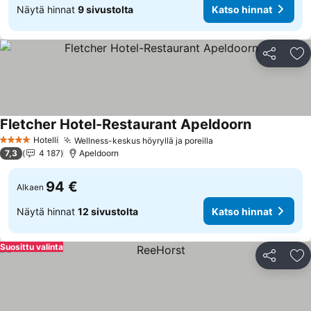
Näytä hinnat
9 sivustolta
Katso hinnat
Jaa
Li
Fletcher Hotel-Restaurant Apeldoorn
Katso hinna
Hotelli
Wellness-keskus höyryllä ja poreilla
Katso hinnat
4 Tähtiluokitus
7,3
4 187
Apeldoorn
94 €
Alkaen
Näytä hinnat
12 sivustolta
Katso hinnat
Suosittu valinta
Jaa
Li