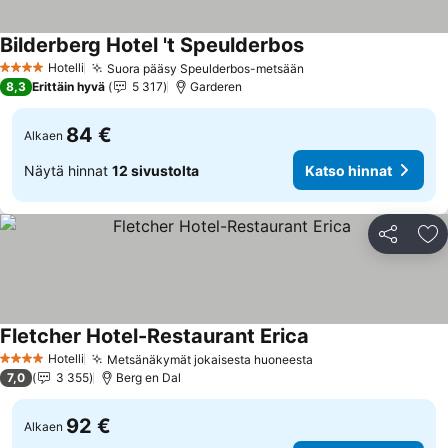
Bilderberg Hotel 't Speulderbos
Katso hinnat
Hotelli
Suora pääsy Speulderbos-metsään
Katso hinnat
4 Tähtiluokitus
8,3
Erittäin hyvä
5 317
Garderen
84 €
Alkaen
Näytä hinnat
12 sivustolta
Katso hinnat
Jaa
Li
Fletcher Hotel-Restaurant Erica
Katso hinnat
Hotelli
Metsänäkymät jokaisesta huoneesta
Katso hinnat
4 Tähtiluokitus
7,0
3 355
Berg en Dal
92 €
Alkaen