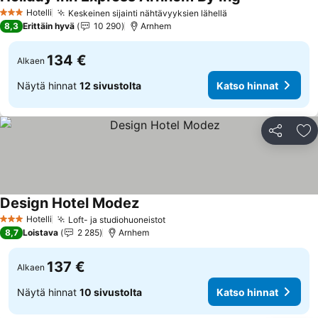
Katso hinnat
Hotelli
Keskeinen sijainti nähtävyyksien lähellä
Katso hinnat
3 Tähtiluokitus
8,3
Erittäin hyvä
10 290
Arnhem
134 €
Alkaen
Näytä hinnat
12 sivustolta
Katso hinnat
Jaa
Li
Design Hotel Modez
Katso hinnat
Hotelli
Loft- ja studiohuoneistot
Katso hinnat
3 Tähtiluokitus
8,7
Loistava
2 285
Arnhem
137 €
Alkaen
Näytä hinnat
10 sivustolta
Katso hinnat