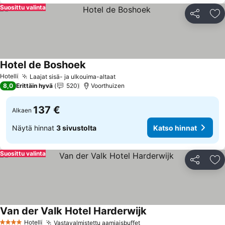
Suosittu valinta
Jaa
Li
Hotel de Boshoek
Katso hinnat
Hotelli
Laajat sisä- ja ulkouima-altaat
Katso hinnat
8,0
Erittäin hyvä
520
Voorthuizen
137 €
Alkaen
Näytä hinnat
3 sivustolta
Katso hinnat
Suosittu valinta
Jaa
Li
Van der Valk Hotel Harderwijk
Katso hinnat
Hotelli
Vastavalmistettu aamiaisbuffet
Katso hinnat