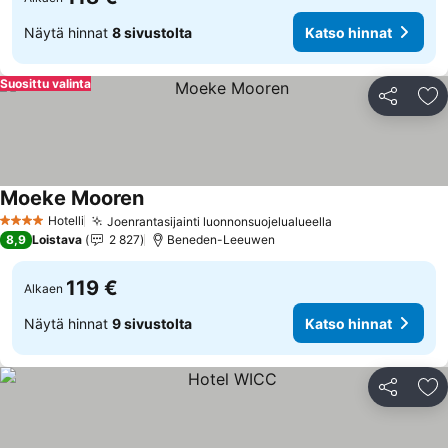
Näytä hinnat
8 sivustolta
Katso hinnat
Suosittu valinta
Jaa
Li
Moeke Mooren
Katso hinnat
Hotelli
Joenrantasijainti luonnonsuojelualueella
Katso hinnat
4 Tähtiluokitus
8,9
Loistava
2 827
Beneden-Leeuwen
119 €
Alkaen
Näytä hinnat
9 sivustolta
Katso hinnat
Jaa
Li