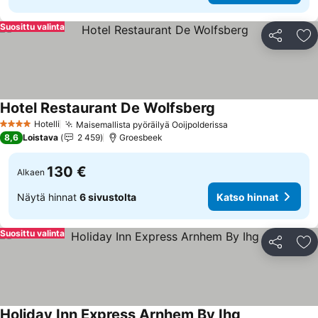
Suosittu valinta
Jaa
Li
Hotel Restaurant De Wolfsberg
Katso hinnat
Hotelli
Maisemallista pyöräilyä Ooijpolderissa
Katso hinnat
4 Tähtiluokitus
8,6
Loistava
2 459
Groesbeek
130 €
Alkaen
Näytä hinnat
6 sivustolta
Katso hinnat
Suosittu valinta
Jaa
Li
Holiday Inn Express Arnhem By Ihg