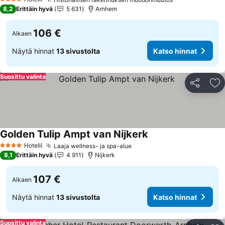
Katso hinnat
4 Tähtiluokitus
8,2
Erittäin hyvä
5 631
Arnhem
106 €
Alkaen
Näytä hinnat
13 sivustolta
Katso hinnat
Suosittu valinta
Jaa
Li
Golden Tulip Ampt van Nijkerk
Katso hinnat
Hotelli
Laaja wellness- ja spa-alue
Katso hinnat
4 Tähtiluokitus
8,1
Erittäin hyvä
4 911
Nijkerk
107 €
Alkaen
Näytä hinnat
13 sivustolta
Katso hinnat
Suosittu valinta