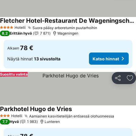
Fletcher Hotel-Restaurant De Wageningsche Berg
Katso hinnat
Hotelli
Suora pääsy arboretumin puutarhoihin
Katso hinnat
4 Tähtiluokitus
8,2
Erittäin hyvä
7 871
Wageningen
78 €
Alkaen
Näytä hinnat
13 sivustolta
Katso hinnat
Suosittu valinta
Jaa
Li
Parkhotel Hugo de Vries
Katso hinnat
Hotelli
Aamiainen kasvitieteilijän entisessä olohuoneessa
Katso hin
3 Tähtiluokitus
7,7
Hyvä
1 983
Lunteren