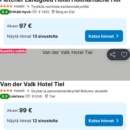
Kats
Hotelli
Tyylikäs ravintola kartanonäkymillä
Katso hinnat
4 Tähtiluokitus
8,4
Erittäin hyvä
4 140
Berg en Dal
97 €
Alkaen
Näytä hinnat
13 sivustolta
Katso hinnat
Suosittu valinta
Jaa
Li
Van der Valk Hotel Tiel
Katso hinnat
Hotelli
Skybar ja panoraamanäkymät Betuwe-alueelle
Katso hin
4 Tähtiluokitus
8,5
Loistava
9 024
Tiel
99 €
Alkaen
Näytä hinnat
12 sivustolta
Katso hinnat