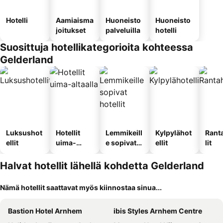
Hotelli
Aamiaisma
Huoneisto
Huoneisto
joitukset
palveluilla
hotelli
Suosittuja hotellikategorioita kohteessa
Gelderland
Luksushot
Hotellit
Lemmikeill
Kylpylähot
Rant
ellit
uima-
e sopivat
ellit
lit
altaalla
hotellit
Halvat hotellit lähellä kohdetta Gelderland
Nämä hotellit saattavat myös kiinnostaa sinua...
Bastion Hotel Arnhem
ibis Styles Arnhem Centre