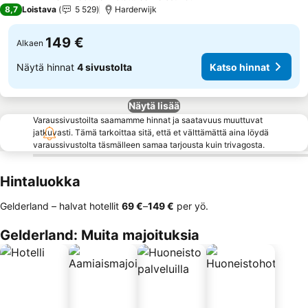
4 Tähtiluokitus
8,7
Loistava
5 529
Harderwijk
149 €
Alkaen
Näytä hinnat
4 sivustolta
Katso hinnat
Näytä lisää
Varaussivustoilta saamamme hinnat ja saatavuus muuttuvat
jatkuvasti. Tämä tarkoittaa sitä, että et välttämättä aina löydä
varaussivustolta täsmälleen samaa tarjousta kuin trivagosta.
Hintaluokka
Gelderland – halvat hotellit
‎69 €
–
‎149 €
per yö.
Gelderland: Muita majoituksia