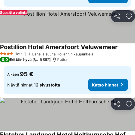
Suosittu valinta
Jaa
Li
Postillion Hotel Amersfoort Veluwemeer
Katso h
Hotelli
Lähellä suuria Hollannin kaupunkeja
Katso hinnat
4 Tähtiluokitus
8,0
Erittäin hyvä
5 897
Putten
95 €
Alkaen
Näytä hinnat
12 sivustolta
Katso hinnat
Jaa
Li
Fletcher Landgoed Hotel Holthurnsche Hof