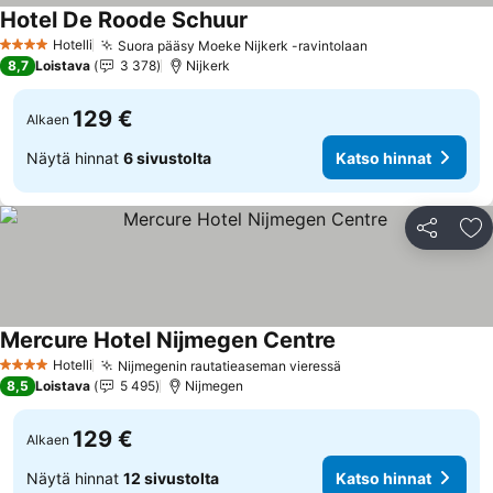
Hotel De Roode Schuur
Katso hinnat
Hotelli
Suora pääsy Moeke Nijkerk -ravintolaan
Katso hinnat
4 Tähtiluokitus
8,7
Loistava
3 378
Nijkerk
129 €
Alkaen
Näytä hinnat
6 sivustolta
Katso hinnat
Jaa
Li
Mercure Hotel Nijmegen Centre
Katso hinnat
Hotelli
Nijmegenin rautatieaseman vieressä
Katso hinnat
4 Tähtiluokitus
8,5
Loistava
5 495
Nijmegen
129 €
Alkaen
Näytä hinnat
12 sivustolta
Katso hinnat