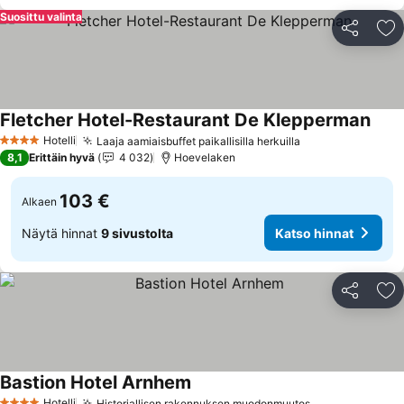
Suosittu valinta
Jaa
Li
Fletcher Hotel-Restaurant De Klepperman
Kats
Hotelli
Laaja aamiaisbuffet paikallisilla herkuilla
Katso hinnat
4 Tähtiluokitus
8,1
Erittäin hyvä
4 032
Hoevelaken
103 €
Alkaen
Näytä hinnat
9 sivustolta
Katso hinnat
Jaa
Li
Bastion Hotel Arnhem
Katso hinnat
Hotelli
Historiallisen rakennuksen muodonmuutos