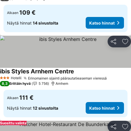
109 €
Alkaen
Näytä hinnat
14 sivustolta
Katso hinnat
Jaa
Li
ibis Styles Arnhem Centre
Katso hinnat
Hotelli
Erinomainen sijainti päärautatieaseman vieressä
Katso hinn
3 Tähtiluokitus
8,3
Erittäin hyvä
5 756
Arnhem
111 €
Alkaen
Näytä hinnat
12 sivustolta
Katso hinnat
Suosittu valinta
Jaa
Li