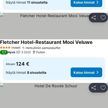
Näytä hinnat
11 sivustolta
Katso hinnat
Jaa
Li
Fletcher Hotel-Restaurant Mooi Veluwe
Katso hi
Hotelli
Herkullinen aamiaisbuffet
Katso hinnat
4 Tähtiluokitus
7,7
Hyvä
5 333
Putten
124 €
Alkaen
Näytä hinnat
8 sivustolta
Katso hinnat
Jaa
Li