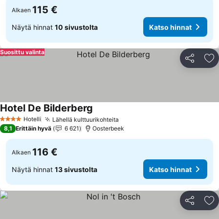
115 €
Alkaen
Näytä hinnat
10 sivustolta
Katso hinnat
Suosittu valinta
Jaa
Li
Hotel De Bilderberg
Katso hinnat
Hotelli
Lähellä kulttuurikohteita
Katso hinnat
4 Tähtiluokitus
8,1
Erittäin hyvä
6 621
Oosterbeek
116 €
Alkaen
Näytä hinnat
13 sivustolta
Katso hinnat
Jaa
Li