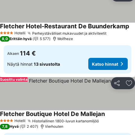
Fletcher Hotel-Restaurant De Buunderkamp
Ka
Hotelli
Perheystävälliset mukavuudet ja aktiviteetit
Katso hinnat
4 Tähtiluokitus
8,0
Erittäin hyvä
5 577
Wolfheze
114 €
Alkaen
Näytä hinnat
13 sivustolta
Katso hinnat
Suosittu valinta
Jaa
Li
Fletcher Boutique Hotel De Mallejan
Katso hinnat
Hotelli
Historiallinen 1800-luvun kartanomiljöö
Katso hinnat
4 Tähtiluokitus
7,8
Hyvä
2 407
Vierhouten