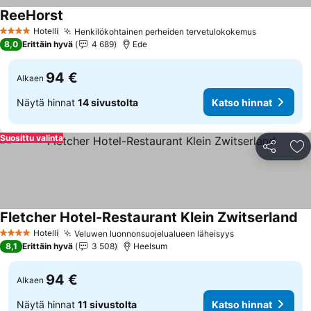
ReeHorst
Katso hinnat
Hotelli
Henkilökohtainen perheiden tervetulokokemus
Katso hinn
4 Tähtiluokitus
8,0
Erittäin hyvä
4 689
Ede
94 €
Alkaen
Näytä hinnat
14 sivustolta
Katso hinnat
Suosittu valinta
Jaa
Li
Fletcher Hotel-Restaurant Klein Zwitserland
Ka
Hotelli
Veluwen luonnonsuojelualueen läheisyys
Katso hinnat
4 Tähtiluokitus
8,1
Erittäin hyvä
3 508
Heelsum
94 €
Alkaen
Näytä hinnat
11 sivustolta
Katso hinnat