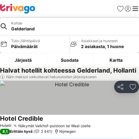
Suosikit
Kirjaud
Val
Kohde
Gelderland
Tulo-/lähtöpäivä
Asiakkaat ja huoneet
Päivämäärät
2 asiakasta, 1 huone
Järjestä
Suodata
Kartta
Halvat hotellit kohteessa Gelderland, Hollanti
Näin maksut vaikuttavat hakutulosten järjestykseen
Jaa
Li
Hotel Credible
Katso hinnat
Hotelli
Näkymät Valkhof-puistoon tai Waal-joelle
Katso hinnat
8,1
Erittäin hyvä
2 441
Nijmegen