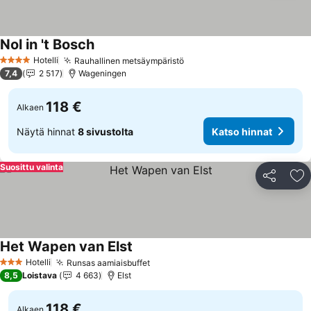
Nol in 't Bosch
Katso hinnat
Hotelli
Rauhallinen metsäympäristö
Katso hinnat
4 Tähtiluokitus
7,4
2 517
Wageningen
118 €
Alkaen
Näytä hinnat
8 sivustolta
Katso hinnat
Suosittu valinta
Jaa
Li
Het Wapen van Elst
Katso hinnat
Hotelli
Runsas aamiaisbuffet
Katso hinnat
3 Tähtiluokitus
8,5
Loistava
4 663
Elst
118 €
Alkaen