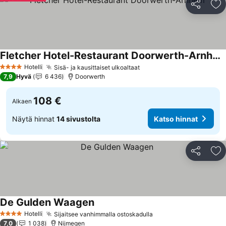
Jaa
Li
Fletcher Hotel-Restaurant Doorwerth-Arnhem
Katso hinnat
Hotelli
Sisä- ja kausittaiset ulkoaltaat
Katso hinnat
4 Tähtiluokitus
7,9
Hyvä
6 436
Doorwerth
108 €
Alkaen
Näytä hinnat
14 sivustolta
Katso hinnat
Jaa
Li
De Gulden Waagen
Katso hinnat
Hotelli
Sijaitsee vanhimmalla ostoskadulla
Katso hinnat
4 Tähtiluokitus
7,0
1 038
Nijmegen