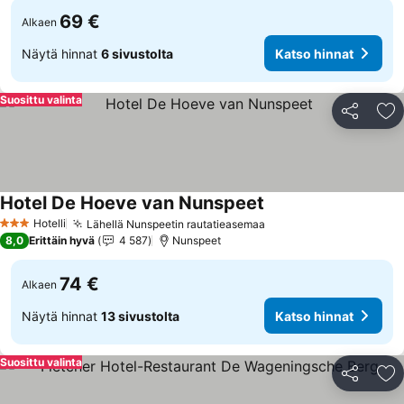
69 €
Alkaen
Näytä hinnat
6 sivustolta
Katso hinnat
Suosittu valinta
Jaa
Li
Hotel De Hoeve van Nunspeet
Katso hinnat
Hotelli
Lähellä Nunspeetin rautatieasemaa
Katso hinnat
3 Tähtiluokitus
8,0
Erittäin hyvä
4 587
Nunspeet
74 €
Alkaen
Näytä hinnat
13 sivustolta
Katso hinnat
Suosittu valinta
Jaa
Li