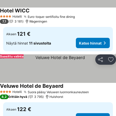
Hotel WICC
Katso hinnat
Hotelli
Euro-toque-sertifioitu fine dining
Katso hinnat
4 Tähtiluokitus
7,1
3 181
Wageningen
121 €
Alkaen
Näytä hinnat
11 sivustolta
Katso hinnat
Suosittu valinta
Jaa
Li
Veluwe Hotel de Beyaerd
Katso hinnat
Hotelli
Suora pääsy Veluwen luonnonkauneuteen
Katso hinnat
4 Tähtiluokitus
8,2
Erittäin hyvä
3 795
Hulshorst
122 €
Alkaen