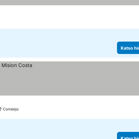
Katso hi
Corralejo
Katso hi