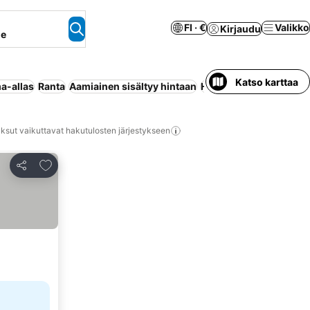
FI · €
Valikko
Kirjaudu
ne
Katso karttaa
a-allas
Ranta
Aamiainen sisältyy hintaan
Huoneisto palveluilla
ksut vaikuttavat hakutulosten järjestykseen
Lisää suosikkeihin
Jaa