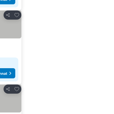
Lisää suosikkeihin
Jaa
nnat
Lisää suosikkeihin
Jaa