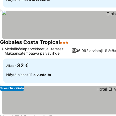
Globales Costa Tropical
3 Tähtiluokitus
Merinäköalaparvekkeet ja -terassit,
(6 092 arviota)
6,9
Anti
Mukaansatempaava päiväviihde
82 €
Alkaen
Näytä hinnat
11 sivustolta
Suosittu valinta