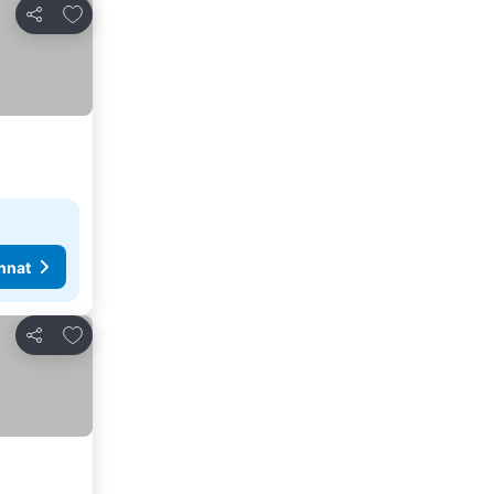
Lisää suosikkeihin
Jaa
nnat
Lisää suosikkeihin
Jaa