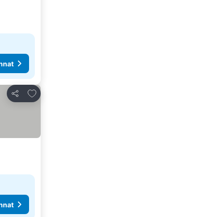
nnat
Lisää suosikkeihin
Jaa
nnat