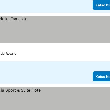
Katso hi
 del Rosario
Katso hi