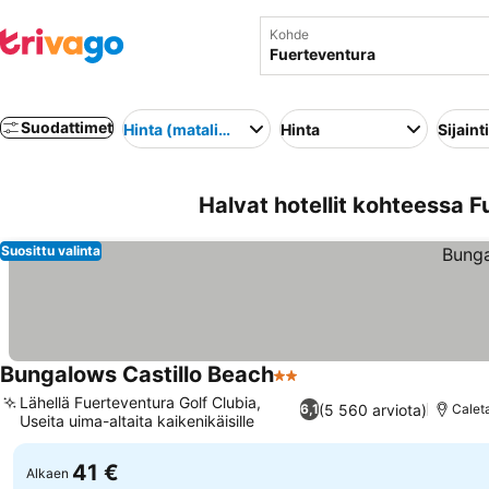
Kohde
Suodattimet
Hinta (matalimmasta korkeimpaan)
Hinta
Sijainti
Halvat hotellit kohteessa 
Suosittu valinta
Bungalows Castillo Beach
2 Tähtiluokitus
Lähellä Fuerteventura Golf Clubia,
(5 560 arviota)
6,1
Calet
Useita uima-altaita kaikenikäisille
41 €
Alkaen