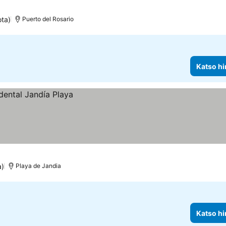
ota)
Puerto del Rosario
Katso hi
a)
Playa de Jandia
Katso hi