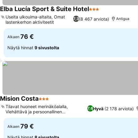
Elba Lucía Sport & Suite Hotel
3 Tähtiluokitus
Useita ulkouima-altaita, Omat
(8 467 arviota)
7,3
Antigua
lastenkerhon aktiviteetit
76 €
Alkaen
Näytä hinnat
9 sivustolta
Mision Costa
3 Tähtiluokitus
Tilavat huoneet merinäköalalla,
Hyvä
(2 178 arviota)
7,6
Viehättävä ja persoonallinen
majoituspaikka
79 €
Alkaen
Näytä hinnat
8 sivustolta