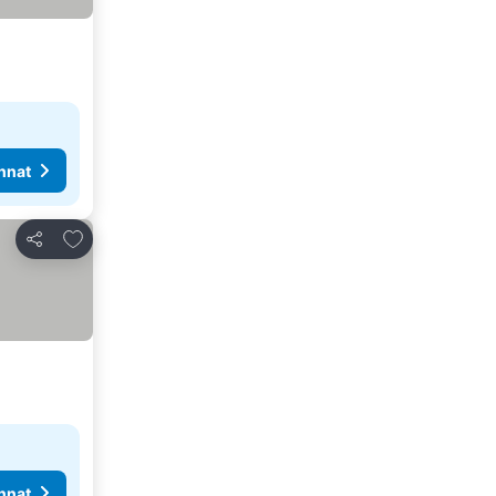
nnat
Lisää suosikkeihin
Jaa
nnat