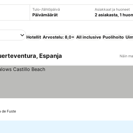
Tulo-/lähtöpäivä
Asiakkaat ja huoneet
Päivämäärät
2 asiakasta, 1 huo
Hotellit
Arvostelu: 8,0+
All inclusive
Puolihoito
Uim
Fuerteventura, Espanja
Näin ma
a de Fuste