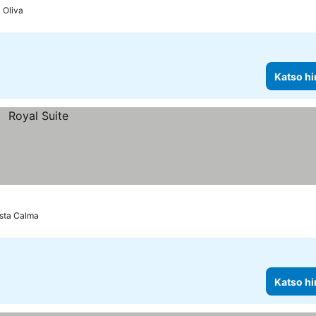
 Oliva
Katso hi
sta Calma
Katso hi