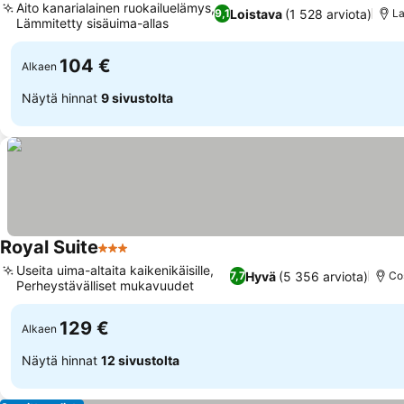
Aito kanarialainen ruokailuelämys,
Loistava
(1 528 arviota)
9,1
La
Lämmitetty sisäuima-allas
104 €
Alkaen
Näytä hinnat
9 sivustolta
Royal Suite
3 Tähtiluokitus
Useita uima-altaita kaikenikäisille,
Hyvä
(5 356 arviota)
7,7
Co
Perheystävälliset mukavuudet
129 €
Alkaen
Näytä hinnat
12 sivustolta