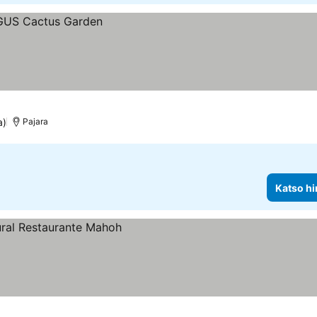
a)
Pajara
Katso hi