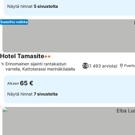
Näytä hinnat
5 sivustolta
Suosittu valinta
Hotel Tamasite
2 Tähtiluokitus
Erinomainen sijainti rantakadun
(1 493 arviota)
7,0
Puerto
varrella, Kattoterassi merinäköalalla
65 €
Alkaen
Näytä hinnat
7 sivustolta