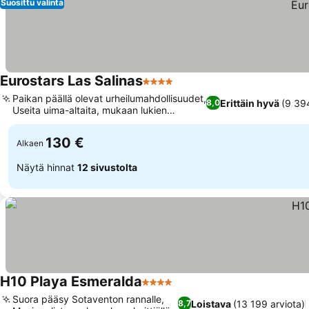
Suosittu valinta
Eurostars Las Salinas
4 Tähtiluokitus
Paikan päällä olevat urheilumahdollisuudet,
Erittäin hyvä
(9 394
8,0
Useita uima-altaita, mukaan lukien
suolavesiallas
130 €
Alkaen
Näytä hinnat
12 sivustolta
H10 Playa Esmeralda
4 Tähtiluokitus
Suora pääsy Sotaventon rannalle,
Loistava
(13 199 arviota)
8,7