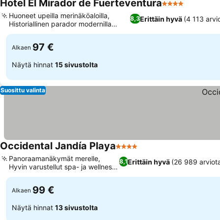
Hotel El Mirador de Fuerteventura
4 Tähtiluokitus
Huoneet upeilla merinäköaloilla,
Erittäin hyvä
(4 113 arvi
8,3
Historiallinen parador modernilla
muotoilulla
97 €
Alkaen
Näytä hinnat
15 sivustolta
Suosittu valinta
Occidental Jandía Playa
4 Tähtiluokitus
Panoraamanäkymät merelle,
Erittäin hyvä
(26 989 arviot
8,1
Hyvin varustellut spa- ja wellness-
tilat
99 €
Alkaen
Näytä hinnat
13 sivustolta