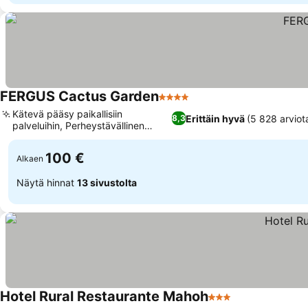
FERGUS Cactus Garden
4 Tähtiluokitus
Kätevä pääsy paikallisiin
Erittäin hyvä
(5 828 arviot
8,3
palveluihin, Perheystävällinen
lastenkerholla
100 €
Alkaen
Näytä hinnat
13 sivustolta
Hotel Rural Restaurante Mahoh
3 Tähtiluokitus