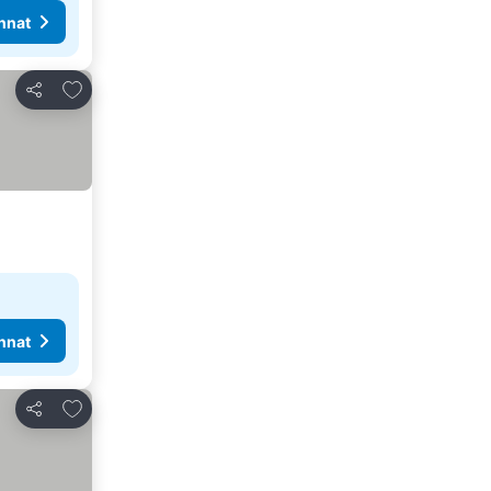
nnat
Lisää suosikkeihin
Jaa
nnat
Lisää suosikkeihin
Jaa