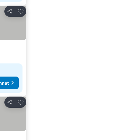
Lisää suosikkeihin
Jaa
nnat
Lisää suosikkeihin
Jaa