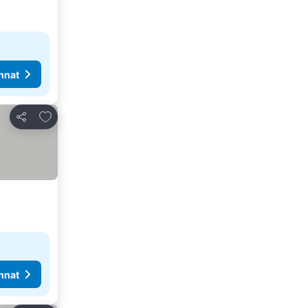
nnat
Lisää suosikkeihin
Jaa
nnat