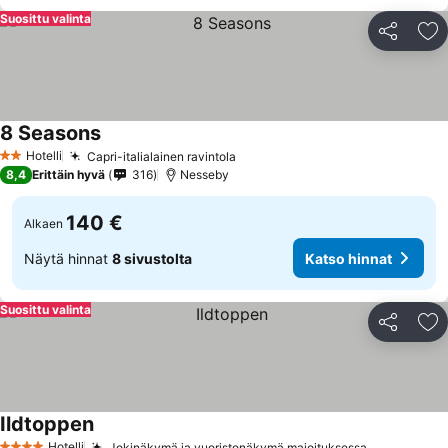
Suosittu valinta
Jaa
Li
8 Seasons
Katso hinnat
Hotelli
Capri-italialainen ravintola
Katso hinnat
2 Tähtiluokitus
8,4
Erittäin hyvä
316
Nesseby
140 €
Alkaen
Näytä hinnat
8 sivustolta
Katso hinnat
Suosittu valinta
Jaa
Li
Ildtoppen
Katso hinnat
Hotelli
Jokinäkymä ja vuoristonäkymä majoituksessa