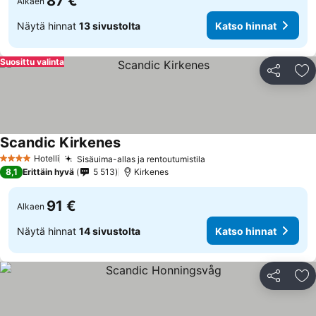
87 €
Alkaen
Näytä hinnat
13 sivustolta
Katso hinnat
Suosittu valinta
Jaa
Li
Scandic Kirkenes
Katso hinnat
Hotelli
Sisäuima-allas ja rentoutumistila
Katso hinnat
4 Tähtiluokitus
8,1
Erittäin hyvä
5 513
Kirkenes
91 €
Alkaen
Näytä hinnat
14 sivustolta
Katso hinnat
Jaa
Li