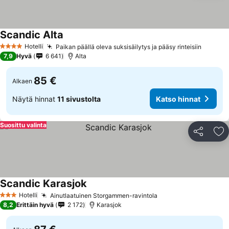
Scandic Alta
Katso hinnat
Hotelli
Paikan päällä oleva suksisäilytys ja pääsy rinteisiin
Katso h
4 Tähtiluokitus
7,9
Hyvä
6 641
Alta
85 €
Alkaen
Näytä hinnat
11 sivustolta
Katso hinnat
Suosittu valinta
Jaa
Li
Scandic Karasjok
Katso hinnat
Hotelli
Ainutlaatuinen Storgammen-ravintola
Katso hinnat
3 Tähtiluokitus
8,2
Erittäin hyvä
2 172
Karasjok