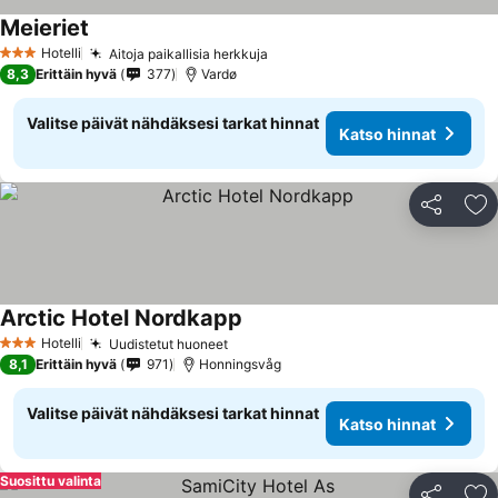
Meieriet
Katso hinnat
Hotelli
Aitoja paikallisia herkkuja
Katso hinnat
3 Tähtiluokitus
8,3
Erittäin hyvä
377
Vardø
Valitse päivät nähdäksesi tarkat hinnat
Katso hinnat
Jaa
Li
Arctic Hotel Nordkapp
Katso hinnat
Hotelli
Uudistetut huoneet
Katso hinnat
3 Tähtiluokitus
8,1
Erittäin hyvä
971
Honningsvåg
Valitse päivät nähdäksesi tarkat hinnat
Katso hinnat
Suosittu valinta