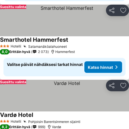
Suosittu valinta
Jaa
Li
Smarthotel Hammerfest
Katso hinnat
Hotelli
Satamanäköalahuoneet
Katso hinnat
3 Tähtiluokitus
8,0
Erittäin hyvä
2 073
Hammerfest
Valitse päivät nähdäksesi tarkat hinnat
Katso hinnat
Suosittu valinta
Jaa
Li
Vardø Hotel
Katso hinnat
Hotelli
Pohjoisin Barentsinmeren sijainti
Katso hinnat
3 Tähtiluokitus
8,2
Erittäin hyvä
999
Vardø