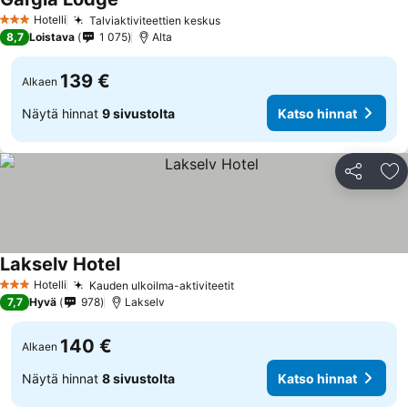
Katso hinnat
Hotelli
Talviaktiviteettien keskus
Katso hinnat
3 Tähtiluokitus
8,7
Loistava
1 075
Alta
139 €
Alkaen
Näytä hinnat
9 sivustolta
Katso hinnat
Jaa
Li
Lakselv Hotel
Katso hinnat
Hotelli
Kauden ulkoilma-aktiviteetit
Katso hinnat
3 Tähtiluokitus
7,7
Hyvä
978
Lakselv
140 €
Alkaen
Näytä hinnat
8 sivustolta
Katso hinnat