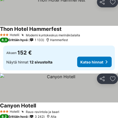
Jaa
Li
Thon Hotel Hammerfest
Katso hinnat
Hotelli
Moderni kuntokeskus merinäköalalla
Katso hinnat
3 Tähtiluokitus
8,3
Erittäin hyvä
1 133
Hammerfest
152 €
Alkaen
Näytä hinnat
12 sivustolta
Katso hinnat
Jaa
Li
Canyon Hotell
Katso hinnat
Hotelli
Raus-ravintola ja baari
Katso hinnat
3 Tähtiluokitus
8,2
Erittäin hyvä
3 242
Alta