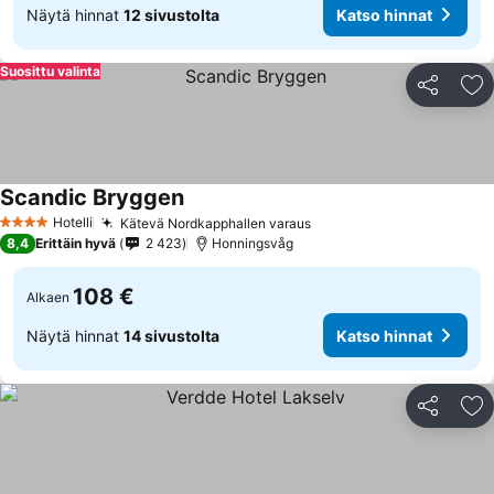
Näytä hinnat
12 sivustolta
Katso hinnat
Suosittu valinta
Jaa
Li
Scandic Bryggen
Katso hinnat
Hotelli
Kätevä Nordkapphallen varaus
Katso hinnat
4 Tähtiluokitus
8,4
Erittäin hyvä
2 423
Honningsvåg
108 €
Alkaen
Näytä hinnat
14 sivustolta
Katso hinnat
Jaa
Li