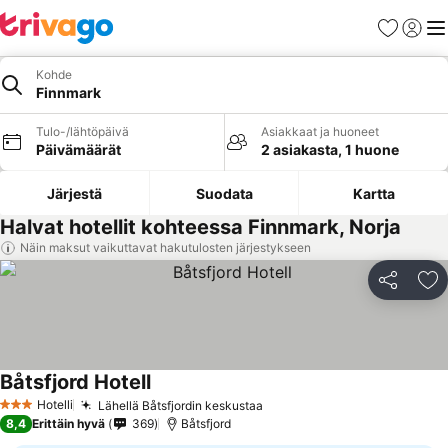
Suosikit
Kirjaud
Val
Kohde
Finnmark
Tulo-/lähtöpäivä
Asiakkaat ja huoneet
Päivämäärät
2 asiakasta, 1 huone
Järjestä
Suodata
Kartta
Halvat hotellit kohteessa Finnmark, Norja
Näin maksut vaikuttavat hakutulosten järjestykseen
Jaa
Li
Båtsfjord Hotell
Katso hinnat
Hotelli
Lähellä Båtsfjordin keskustaa
Katso hinnat
3 Tähtiluokitus
8,4
Erittäin hyvä
369
Båtsfjord