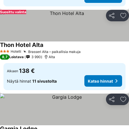
Suosittu valinta
Jaa
Li
Thon Hotel Alta
Katso hinnat
Hotelli
Brasseri Alta – paikallisia makuja
Katso hinnat
3 Tähtiluokitus
8,7
Loistava
3 990
Alta
138 €
Alkaen
Näytä hinnat
11 sivustolta
Katso hinnat
Jaa
Li
Gargia Lodge