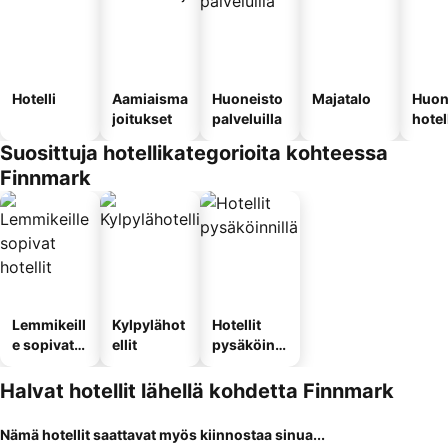
Hotelli
Aamiaisma
Huoneisto
Majatalo
Huon
joitukset
palveluilla
hotel
Suosittuja hotellikategorioita kohteessa
Finnmark
Lemmikeill
Kylpylähot
Hotellit
e sopivat
ellit
pysäköinni
hotellit
llä
Halvat hotellit lähellä kohdetta Finnmark
Nämä hotellit saattavat myös kiinnostaa sinua...