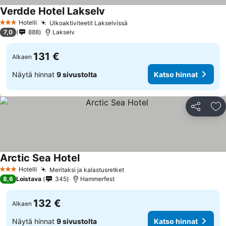
Verdde Hotel Lakselv
Katso hinnat
Hotelli
Ulkoaktiviteetit Lakselvissä
Katso hinnat
3 Tähtiluokitus
7,0
888
Lakselv
131 €
Alkaen
Näytä hinnat
9 sivustolta
Katso hinnat
Jaa
Li
Arctic Sea Hotel
Katso hinnat
Hotelli
Meritaksi ja kalastusretket
Katso hinnat
3 Tähtiluokitus
8,6
Loistava
345
Hammerfest
132 €
Alkaen
Näytä hinnat
9 sivustolta
Katso hinnat