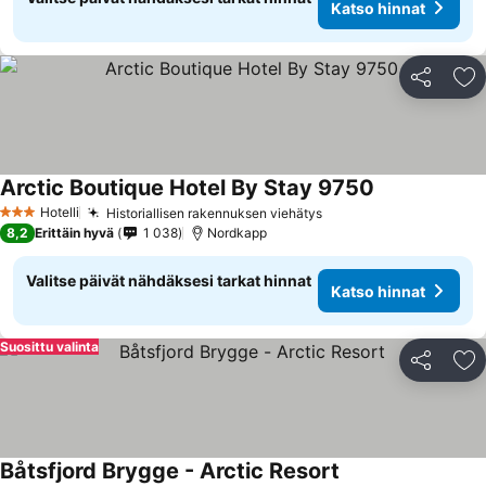
Katso hinnat
Jaa
Li
Arctic Boutique Hotel By Stay 9750
Katso hinnat
Hotelli
Historiallisen rakennuksen viehätys
Katso hinnat
3 Tähtiluokitus
8,2
Erittäin hyvä
1 038
Nordkapp
Valitse päivät nähdäksesi tarkat hinnat
Katso hinnat
Suosittu valinta
Jaa
Li
Båtsfjord Brygge - Arctic Resort
Katso hinnat