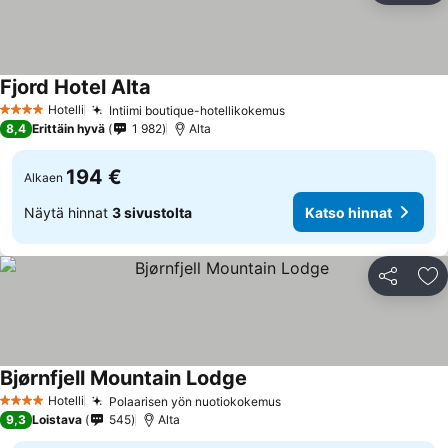
Fjord Hotel Alta
Katso hinnat
Hotelli
Intiimi boutique-hotellikokemus
Katso hinnat
4 Tähtiluokitus
8,4
Erittäin hyvä
1 982
Alta
194 €
Alkaen
Näytä hinnat
3 sivustolta
Katso hinnat
Jaa
Li
Bjørnfjell Mountain Lodge
Katso hinnat
Hotelli
Polaarisen yön nuotiokokemus
Katso hinnat
4 Tähtiluokitus
9,3
Loistava
545
Alta