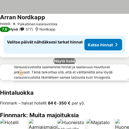
Arran Nordkapp
Katso hinnat
Hotelli
Paikallinen kalaravintola
Katso hinnat
7,9
Hyvä
577
Nordkapp
Valitse päivät nähdäksesi tarkat hinnat
Katso hinnat
Näytä lisää
Varaussivustoilta saamamme hinnat ja saatavuus muuttuvat
jatkuvasti. Tämä tarkoittaa sitä, että et välttämättä aina löydä
varaussivustolta täsmälleen samaa tarjousta kuin trivagosta.
Hintaluokka
Finnmark – halvat hotellit
‎84 €
–
‎350 €
per yö.
Finnmark: Muita majoituksia