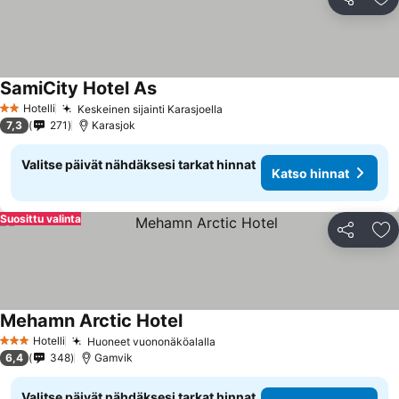
Jaa
Li
SamiCity Hotel As
Katso hinnat
Hotelli
Keskeinen sijainti Karasjoella
Katso hinnat
2 Tähtiluokitus
7,3
271
Karasjok
Valitse päivät nähdäksesi tarkat hinnat
Katso hinnat
Suosittu valinta
Jaa
Li
Mehamn Arctic Hotel
Katso hinnat
Hotelli
Huoneet vuononäköalalla
Katso hinnat
3 Tähtiluokitus
6,4
348
Gamvik
Valitse päivät nähdäksesi tarkat hinnat