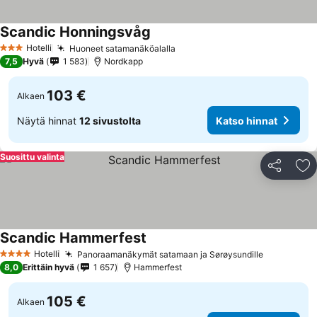
Scandic Honningsvåg
Katso hinnat
Hotelli
Huoneet satamanäköalalla
Katso hinnat
3 Tähtiluokitus
7,5
Hyvä
1 583
Nordkapp
103 €
Alkaen
Näytä hinnat
12 sivustolta
Katso hinnat
Suosittu valinta
Jaa
Li
Scandic Hammerfest
Katso hinnat
Hotelli
Panoraamanäkymät satamaan ja Sørøysundille
Katso hin
4 Tähtiluokitus
8,0
Erittäin hyvä
1 657
Hammerfest
105 €
Alkaen