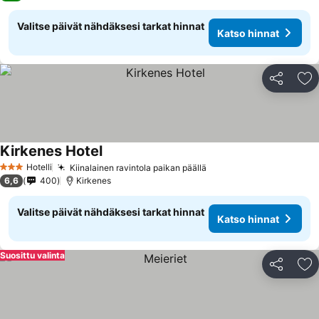
Valitse päivät nähdäksesi tarkat hinnat
Katso hinnat
Jaa
Li
Kirkenes Hotel
Katso hinnat
Hotelli
Kiinalainen ravintola paikan päällä
Katso hinnat
3 Tähtiluokitus
6,6
400
Kirkenes
Valitse päivät nähdäksesi tarkat hinnat
Katso hinnat
Suosittu valinta
Jaa
Li