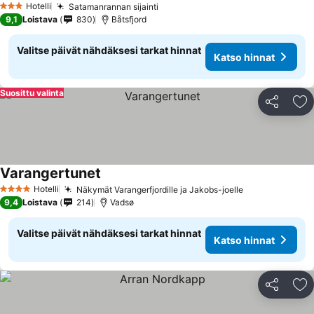
Hotelli
Satamanrannan sijainti
Katso hinnat
3 Tähtiluokitus
9,1
Loistava
830
Båtsfjord
Valitse päivät nähdäksesi tarkat hinnat
Katso hinnat
Suosittu valinta
Jaa
Li
Varangertunet
Katso hinnat
Hotelli
Näkymät Varangerfjordille ja Jakobs-joelle
Katso hinnat
4 Tähtiluokitus
9,4
Loistava
214
Vadsø
Valitse päivät nähdäksesi tarkat hinnat
Katso hinnat
Jaa
Li