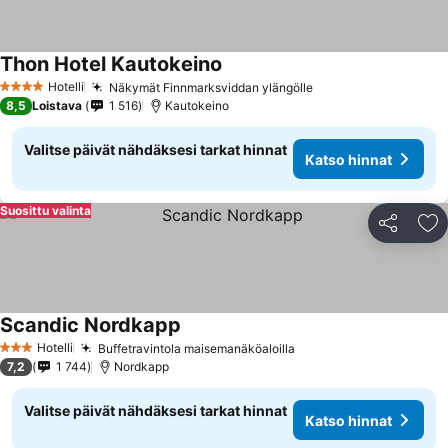
Thon Hotel Kautokeino
Katso hinnat
Hotelli
Näkymät Finnmarksviddan ylängölle
Katso hinnat
4 Tähtiluokitus
8,5
Loistava
1 516
Kautokeino
Valitse päivät nähdäksesi tarkat hinnat
Katso hinnat
Suosittu valinta
Jaa
Li
Scandic Nordkapp
Katso hinnat
Hotelli
Buffetravintola maisemanäköaloilla
Katso hinnat
3 Tähtiluokitus
7,2
1 744
Nordkapp
Valitse päivät nähdäksesi tarkat hinnat
Katso hinnat