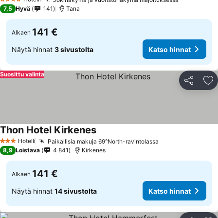
Katso hinn
4 Tähtiluokitus
7,5
Hyvä
141
Tana
141 €
Alkaen
Näytä hinnat
3 sivustolta
Katso hinnat
Suosittu valinta
Jaa
Li
Thon Hotel Kirkenes
Katso hinnat
Hotelli
Paikallisia makuja 69°North-ravintolassa
Katso hinnat
3 Tähtiluokitus
8,9
Loistava
4 841
Kirkenes
141 €
Alkaen
Näytä hinnat
14 sivustolta
Katso hinnat