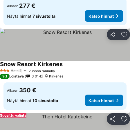
277 €
Alkaen
Näytä hinnat
7 sivustolta
Katso hinnat
Jaa
Li
Snow Resort Kirkenes
Katso hinnat
Hotelli
Vuonon rannalla
Katso hinnat
3 Tähtiluokitus
9,1
Loistava
3 014
Kirkenes
350 €
Alkaen
Näytä hinnat
10 sivustolta
Katso hinnat
Suosittu valinta
Jaa
Li