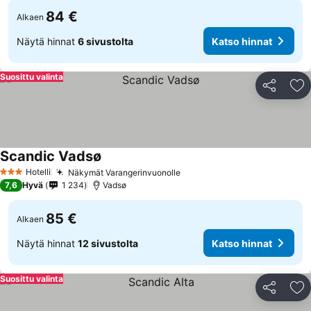
84 €
Alkaen
Näytä hinnat
6 sivustolta
Katso hinnat
Suosittu valinta
Jaa
Li
Scandic Vadsø
Katso hinnat
Hotelli
Näkymät Varangerinvuonolle
Katso hinnat
3 Tähtiluokitus
7,6
Hyvä
1 234
Vadsø
85 €
Alkaen
Näytä hinnat
12 sivustolta
Katso hinnat
Suosittu valinta
Jaa
Li