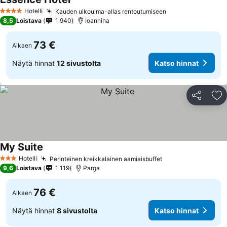
Katso hinnat
Hotelli
Kauden ulkouima-allas rentoutumiseen
Katso hinnat
4 Tähtiluokitus
8,5
Loistava
1 940
Ioannina
73 €
Alkaen
Näytä hinnat
12 sivustolta
Katso hinnat
Jaa
Li
My Suite
Katso hinnat
Hotelli
Perinteinen kreikkalainen aamiaisbuffet
Katso hinnat
3 Tähtiluokitus
9,6
Loistava
1 119
Parga
76 €
Alkaen
Näytä hinnat
8 sivustolta
Katso hinnat