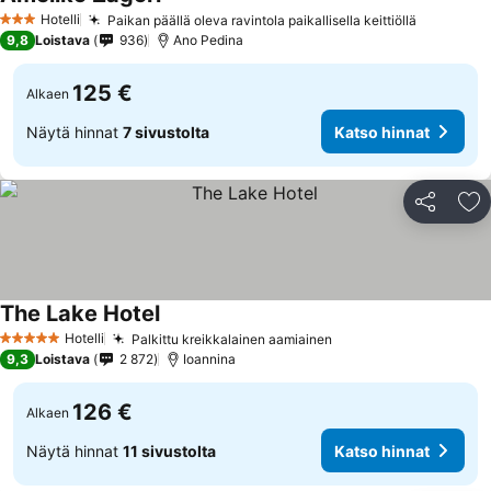
Katso hinnat
Hotelli
Paikan päällä oleva ravintola paikallisella keittiöllä
Katso hi
3 Tähtiluokitus
9,8
Loistava
936
Ano Pedina
125 €
Alkaen
Näytä hinnat
7 sivustolta
Katso hinnat
Jaa
Li
The Lake Hotel
Katso hinnat
Hotelli
Palkittu kreikkalainen aamiainen
Katso hinnat
5 Tähtiluokitus
9,3
Loistava
2 872
Ioannina
126 €
Alkaen
Näytä hinnat
11 sivustolta
Katso hinnat