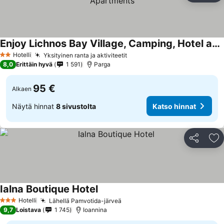
Enjoy Lichnos Bay Village, Camping, Hotel and Apartments
Katso hinnat
Hotelli
Yksityinen ranta ja aktiviteetit
Katso hinnat
2 Tähtiluokitus
8,0
Erittäin hyvä
1 591
Parga
95 €
Alkaen
Näytä hinnat
8 sivustolta
Katso hinnat
Jaa
Li
Ialna Boutique Hotel
Katso hinnat
Hotelli
Lähellä Pamvotida-järveä
Katso hinnat
3 Tähtiluokitus
9,7
Loistava
1 745
Ioannina