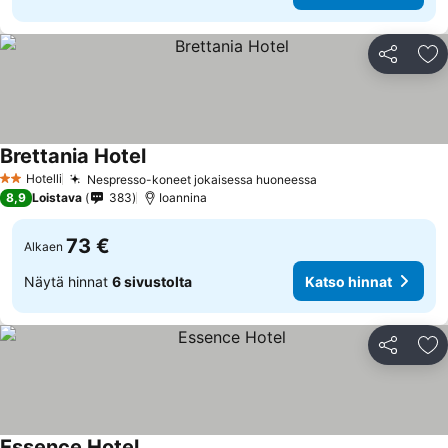
Jaa
Li
Brettania Hotel
Katso hinnat
Hotelli
Nespresso-koneet jokaisessa huoneessa
Katso hinnat
2 Tähtiluokitus
8,9
Loistava
383
Ioannina
73 €
Alkaen
Näytä hinnat
6 sivustolta
Katso hinnat
Jaa
Li
Essence Hotel