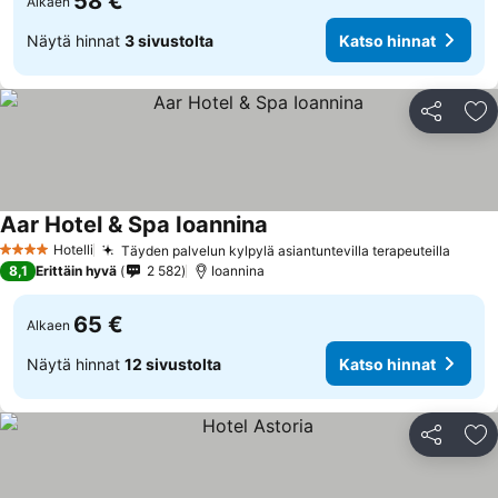
58 €
Alkaen
Näytä hinnat
3 sivustolta
Katso hinnat
Jaa
Li
Aar Hotel & Spa Ioannina
Katso hinnat
Hotelli
Täyden palvelun kylpylä asiantuntevilla terapeuteilla
Katso
4 Tähtiluokitus
8,1
Erittäin hyvä
2 582
Ioannina
65 €
Alkaen
Näytä hinnat
12 sivustolta
Katso hinnat
Jaa
Li