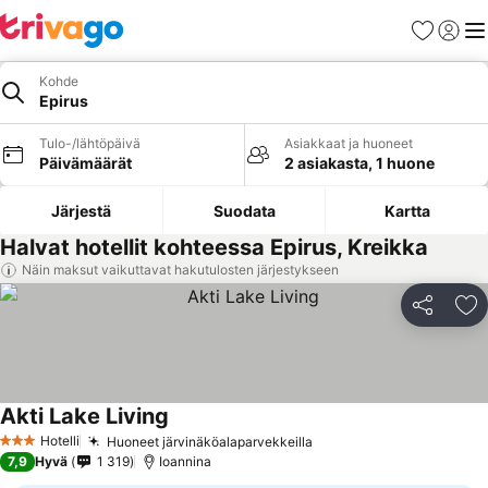
Suosikit
Kirjaud
Val
Kohde
Epirus
Tulo-/lähtöpäivä
Asiakkaat ja huoneet
Päivämäärät
2 asiakasta, 1 huone
Järjestä
Suodata
Kartta
Halvat hotellit kohteessa Epirus, Kreikka
Näin maksut vaikuttavat hakutulosten järjestykseen
Jaa
Li
Akti Lake Living
Katso hinnat
Hotelli
Huoneet järvinäköalaparvekkeilla
Katso hinnat
3 Tähtiluokitus
7,9
Hyvä
1 319
Ioannina