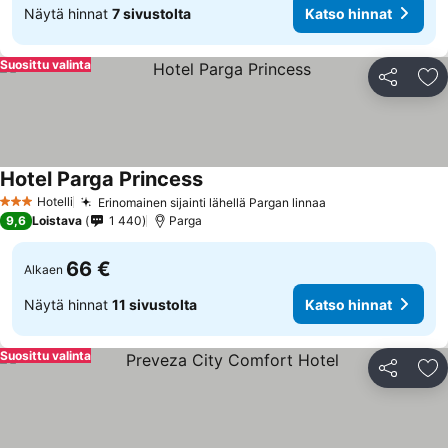
Näytä hinnat
7 sivustolta
Katso hinnat
Suosittu valinta
Jaa
Li
Hotel Parga Princess
Katso hinnat
Hotelli
Erinomainen sijainti lähellä Pargan linnaa
Katso hinnat
3 Tähtiluokitus
9,6
Loistava
1 440
Parga
66 €
Alkaen
Näytä hinnat
11 sivustolta
Katso hinnat
Suosittu valinta
Jaa
Li