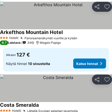
Jaa
Li
Arkefthos Mountain Hotel
Katso hinnat
Hotelli
Panoraamanäkymät vuorille ja kylään
Katso hinnat
3 Tähtiluokitus
9,7
Loistava
346
Megalo Papigo
127 €
Alkaen
Näytä hinnat
10 sivustolta
Katso hinnat
Jaa
Li
Costa Smeralda
Katso hinnat
Hotelli
Lähellä Syvotan sataman tavernoita
Katso hinnat