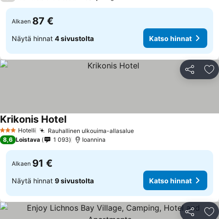
87 €
Alkaen
Näytä hinnat
4 sivustolta
Katso hinnat
Jaa
Li
Krikonis Hotel
Katso hinnat
Hotelli
Rauhallinen ulkouima-allasalue
Katso hinnat
3 Tähtiluokitus
8,6
Loistava
1 093
Ioannina
91 €
Alkaen
Näytä hinnat
9 sivustolta
Katso hinnat
Jaa
Li