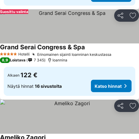
Suosittu valinta
Jaa
Li
Grand Serai Congress & Spa
Katso hinnat
Hotelli
Erinomainen sijainti Ioanninan keskustassa
Katso hinna
5 Tähtiluokitus
8,9
Loistava
7 345
Ioannina
122 €
Alkaen
Näytä hinnat
16 sivustolta
Katso hinnat
Jaa
Li
Ameliko Zagori