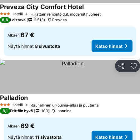
Preveza City Comfort Hotel
Katso hinnat
Hotelli
Hiljattain remontoidut, modernit huoneet
Katso hinnat
3 Tähtiluokitus
8,6
Loistava
2 513
Preveza
67 €
Alkaen
Näytä hinnat
8 sivustolta
Katso hinnat
Jaa
Li
Palladion
Katso hinnat
Hotelli
Rauhallinen ulkouima-allas ja puutarha
Katso hinnat
3 Tähtiluokitus
8,1
Erittäin hyvä
103
Ioannina
69 €
Alkaen
Näytä hinnat
11 sivustolta
Katso hinnat