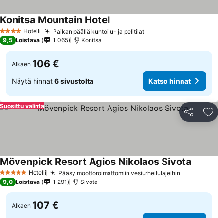
Konitsa Mountain Hotel
Katso hinnat
Hotelli
Paikan päällä kuntoilu- ja pelitilat
Katso hinnat
4 Tähtiluokitus
9,5
Loistava
1 065
Konitsa
106 €
Alkaen
Näytä hinnat
6 sivustolta
Katso hinnat
Suosittu valinta
Jaa
Li
Mövenpick Resort Agios Nikolaos Sivota
Katso h
Hotelli
Pääsy moottoroimattomiin vesiurheilulajeihin
Katso hinn
5 Tähtiluokitus
9,0
Loistava
1 291
Sivota
107 €
Alkaen