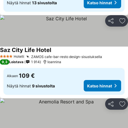
Näytä hinnat
13 sivustolta
Katso hinnat
Jaa
Li
Saz City Life Hotel
Katso hinnat
Hotelli
ZAMOS cafe-bar-resto design-sisustuksella
Katso hinna
4 Tähtiluokitus
9,3
Loistava
1 914
Ioannina
109 €
Alkaen
Näytä hinnat
9 sivustolta
Katso hinnat
Jaa
Li