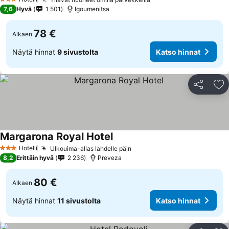
Katso hinnat
3 Tähtiluokitus
7,6
Hyvä
1 501
Igoumenitsa
78 €
Alkaen
Näytä hinnat
9 sivustolta
Katso hinnat
Jaa
Li
Margarona Royal Hotel
Katso hinnat
Hotelli
Ulkouima-allas lahdelle päin
Katso hinnat
3 Tähtiluokitus
8,2
Erittäin hyvä
2 236
Preveza
80 €
Alkaen
Näytä hinnat
11 sivustolta
Katso hinnat