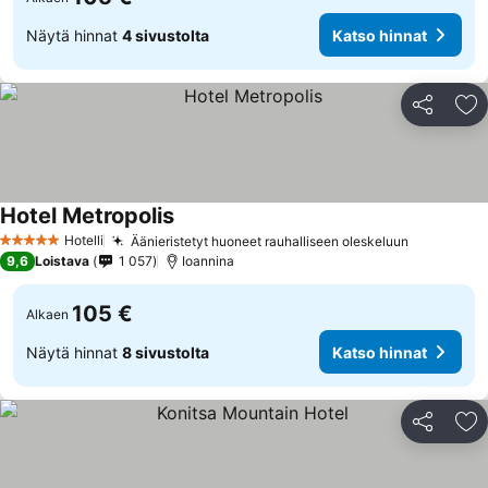
Näytä hinnat
4 sivustolta
Katso hinnat
Jaa
Li
Hotel Metropolis
Katso hinnat
Hotelli
Äänieristetyt huoneet rauhalliseen oleskeluun
Katso hin
5 Tähtiluokitus
9,6
Loistava
1 057
Ioannina
105 €
Alkaen
Näytä hinnat
8 sivustolta
Katso hinnat
Jaa
Li