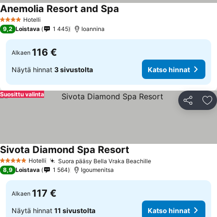
Anemolia Resort and Spa
Katso hinnat
Hotelli
4 Tähtiluokitus
9,2
Loistava
1 445
Ioannina
116 €
Alkaen
Näytä hinnat
3 sivustolta
Katso hinnat
Suosittu valinta
Jaa
Li
Sivota Diamond Spa Resort
Katso hinnat
Hotelli
Suora pääsy Bella Vraka Beachille
Katso hinnat
5 Tähtiluokitus
8,9
Loistava
1 564
Igoumenitsa
117 €
Alkaen
Näytä hinnat
11 sivustolta
Katso hinnat