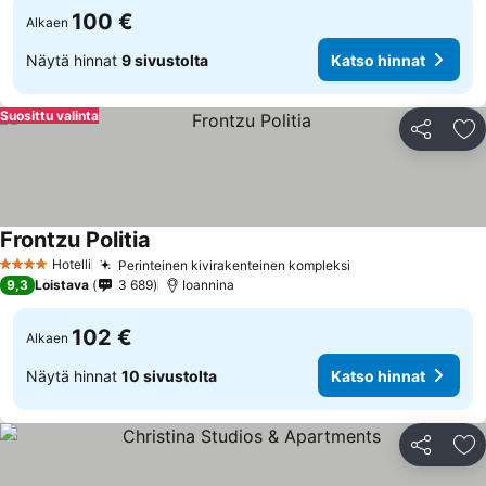
100 €
Alkaen
Näytä hinnat
9 sivustolta
Katso hinnat
Suosittu valinta
Jaa
Li
Frontzu Politia
Katso hinnat
Hotelli
Perinteinen kivirakenteinen kompleksi
Katso hinnat
4 Tähtiluokitus
9,3
Loistava
3 689
Ioannina
102 €
Alkaen
Näytä hinnat
10 sivustolta
Katso hinnat
Jaa
Li