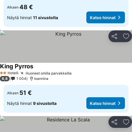
48 €
Alkaen
Näytä hinnat
11 sivustolta
Katso hinnat
Jaa
Li
King Pyrros
Katso hinnat
Hotelli
Huoneet omilla parvekkeilla
Katso hinnat
2 Tähtiluokitus
6,8
1 004
Ioannina
51 €
Alkaen
Näytä hinnat
9 sivustolta
Katso hinnat
Jaa
Li