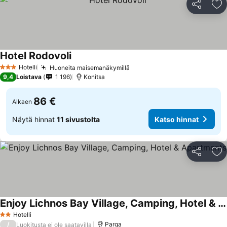
Jaa
Li
Hotel Rodovoli
Katso hinnat
Hotelli
Huoneita maisemanäkymillä
Katso hinnat
3 Tähtiluokitus
9,4
Loistava
1 196
Konitsa
86 €
Alkaen
Näytä hinnat
11 sivustolta
Katso hinnat
Jaa
Li
Enjoy Lichnos Bay Village, Camping, Hotel & Apartments
Katso hinnat
Hotelli
2 Tähtiluokitus
/
Parga
Luokitusta ei ole saatavilla