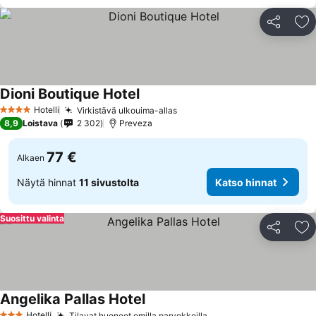
Jaa
Li
Dioni Boutique Hotel
Katso hinnat
Hotelli
Virkistävä ulkouima-allas
Katso hinnat
4 Tähtiluokitus
8,9
Loistava
2 302
Preveza
77 €
Alkaen
Näytä hinnat
11 sivustolta
Katso hinnat
Suosittu valinta
Jaa
Li
Angelika Pallas Hotel
Katso hinnat
Hotelli
Tilavat huoneet omilla parvekkeilla