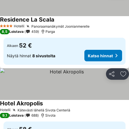
Residence La Scala
Katso hinnat
Hotelli
Panoraamanäkymät Joonianmerelle
Katso hinnat
4 Tähtiluokitus
8,5
Loistava
459
Parga
52 €
Alkaen
Näytä hinnat
8 sivustolta
Katso hinnat
Jaa
Li
Hotel Akropolis
Katso hinnat
Hotelli
Kätevästi lähellä Sivota Centeriä
Katso hinnat
9,1
Loistava
688
Sivota