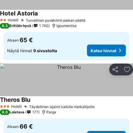
Hotel Astoria
Katso hinnat
Hotelli
Turvallinen pysäköinti paikan päällä
Katso hinnat
2 Tähtiluokitus
8,3
Erittäin hyvä
1 740
Igoumenitsa
65 €
Alkaen
Näytä hinnat
9 sivustolta
Katso hinnat
Jaa
Li
Theros Blu
Katso hinnat
Hotelli
Täydellinen sijainti kaikille matkailijoille
Katso hinnat
3 Tähtiluokitus
9,0
Loistava
177
Parga
66 €
Alkaen