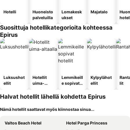
Hotelli
Huoneisto
Lomakesk
Majatalo
Huon
palveluilla
ukset
hotel
Suosittuja hotellikategorioita kohteessa
Epirus
Luksushot
Hotellit
Lemmikeill
Kylpylähot
Rant
ellit
uima-
e sopivat
ellit
lit
altaalla
hotellit
Halvat hotellit lähellä kohdetta Epirus
Nämä hotellit saattavat myös kiinnostaa sinua...
Valtos Beach Hotel
Hotel Parga Princess