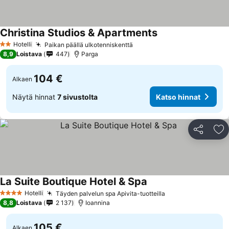
Christina Studios & Apartments
Katso hinnat
Hotelli
Paikan päällä ulkotenniskenttä
Katso hinnat
2 Tähtiluokitus
8,9
Loistava
447
Parga
104 €
Alkaen
Näytä hinnat
7 sivustolta
Katso hinnat
Jaa
Li
La Suite Boutique Hotel & Spa
Katso hinnat
Hotelli
Täyden palvelun spa Apivita-tuotteilla
Katso hinnat
4 Tähtiluokitus
8,8
Loistava
2 137
Ioannina
105 €
Alkaen