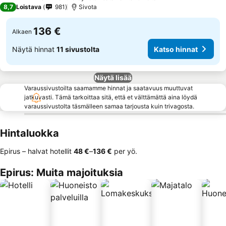
4 Tähtiluokitus
8,7
Loistava
981
Sivota
136 €
Alkaen
Näytä hinnat
11 sivustolta
Katso hinnat
Näytä lisää
Varaussivustoilta saamamme hinnat ja saatavuus muuttuvat
jatkuvasti. Tämä tarkoittaa sitä, että et välttämättä aina löydä
varaussivustolta täsmälleen samaa tarjousta kuin trivagosta.
Hintaluokka
Epirus – halvat hotellit
‎48 €
–
‎136 €
per yö.
Epirus: Muita majoituksia