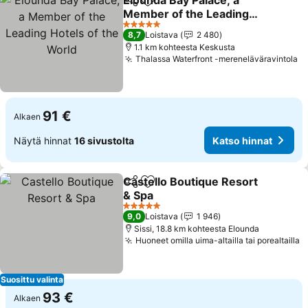
Elounda Bay Palace, a
Jaa
Lisää suosikkeihin
Member of the Leading
Hotels of the World
5 Tähtiluokitus
8,7
Loistava
2 480
1.1 km kohteesta Keskusta
Thalassa Waterfront -mereneläväravintola
91 €
Alkaen
Näytä hinnat
16 sivustolta
Katso hinnat
Castello Boutique Resort
Jaa
Lisää suosikkeihin
& Spa
5 Tähtiluokitus
9,0
Loistava
1 946
Sissi, 18.8 km kohteesta Elounda
Huoneet omilla uima-altailla tai porealtailla
Suosittu valinta
93 €
Alkaen