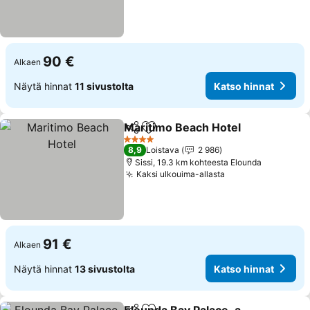
90 €
Alkaen
Näytä hinnat
11 sivustolta
Katso hinnat
Maritimo Beach Hotel
Jaa
Lisää suosikkeihin
4 Tähtiluokitus
8,9
Loistava
2 986
Sissi, 19.3 km kohteesta Elounda
Kaksi ulkouima-allasta
91 €
Alkaen
Näytä hinnat
13 sivustolta
Katso hinnat