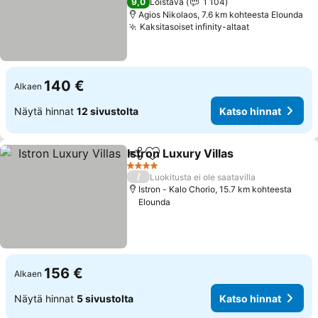
9,0
Loistava
1 104
Agios Nikolaos, 7.6 km kohteesta Elounda
Kaksitasoiset infinity-altaat
140 €
Alkaen
Näytä hinnat
12 sivustolta
Katso hinnat
Istron Luxury Villas
Jaa
Lisää suosikkeihin
4 Tähtiluokitus
/
Luokitusta ei ole saatavilla
Istron - Kalo Chorio, 15.7 km kohteesta
Elounda
156 €
Alkaen
Näytä hinnat
5 sivustolta
Katso hinnat