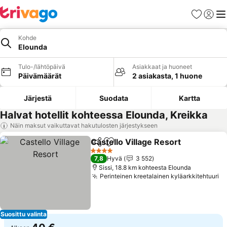
Suosikit
Kirjaud
Val
Kohde
Elounda
Tulo-/lähtöpäivä
Asiakkaat ja huoneet
Päivämäärät
2 asiakasta, 1 huone
Järjestä
Suodata
Kartta
Halvat hotellit kohteessa Elounda, Kreikka
Näin maksut vaikuttavat hakutulosten järjestykseen
Castello Village Resort
Jaa
Lisää suosikkeihin
4 Tähtiluokitus
7,8
Hyvä
3 552
Sissi, 18.8 km kohteesta Elounda
Perinteinen kreetalainen kyläarkkitehtuuri
Suosittu valinta