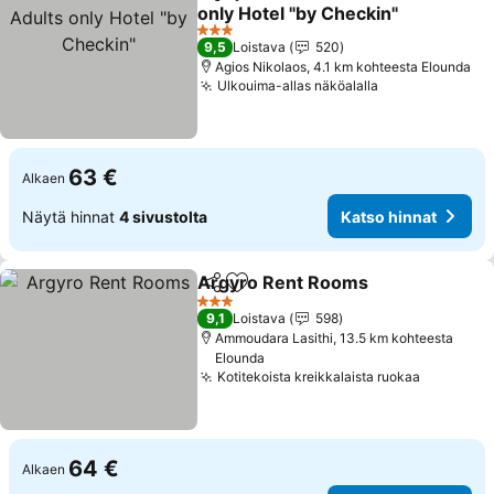
Jaa
Lisää suosikkeihin
only Hotel "by Checkin"
3 Tähtiluokitus
9,5
Loistava
520
Agios Nikolaos, 4.1 km kohteesta Elounda
Ulkouima-allas näköalalla
63 €
Alkaen
Näytä hinnat
4 sivustolta
Katso hinnat
Argyro Rent Rooms
Jaa
Lisää suosikkeihin
3 Tähtiluokitus
9,1
Loistava
598
Ammoudara Lasithi, 13.5 km kohteesta
Elounda
Kotitekoista kreikkalaista ruokaa
64 €
Alkaen