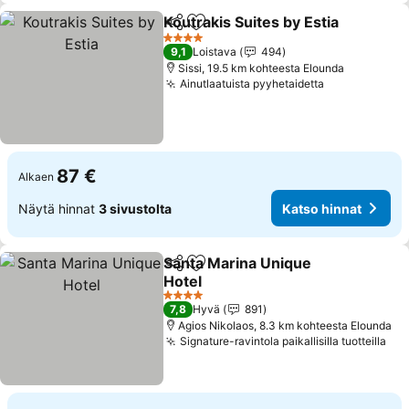
Koutrakis Suites by Estia
Jaa
Lisää suosikkeihin
4 Tähtiluokitus
9,1
Loistava
494
Sissi, 19.5 km kohteesta Elounda
Ainutlaatuista pyyhetaidetta
87 €
Alkaen
Näytä hinnat
3 sivustolta
Katso hinnat
Santa Marina Unique
Jaa
Lisää suosikkeihin
Hotel
4 Tähtiluokitus
7,8
Hyvä
891
Agios Nikolaos, 8.3 km kohteesta Elounda
Signature-ravintola paikallisilla tuotteilla