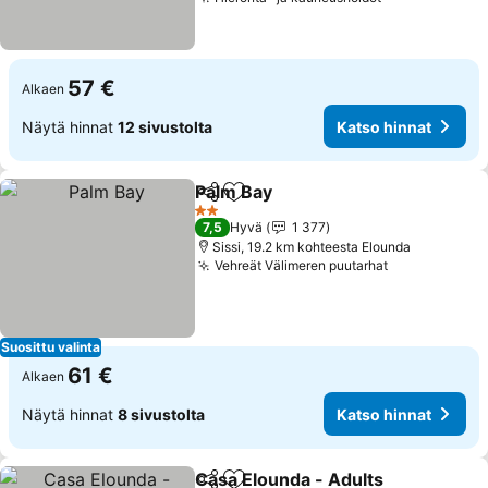
57 €
Alkaen
Näytä hinnat
12 sivustolta
Katso hinnat
Palm Bay
Jaa
Lisää suosikkeihin
2 Tähtiluokitus
7,5
Hyvä
1 377
Sissi, 19.2 km kohteesta Elounda
Vehreät Välimeren puutarhat
Suosittu valinta
61 €
Alkaen
Näytä hinnat
8 sivustolta
Katso hinnat
Casa Elounda - Adults