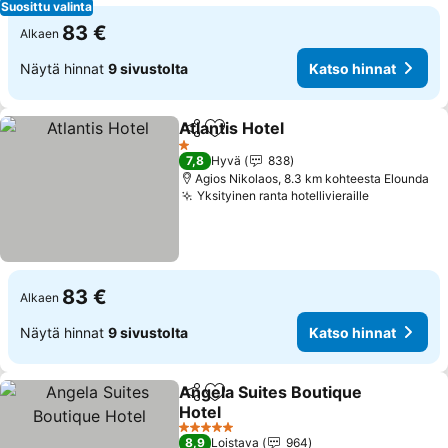
Suosittu valinta
83 €
Alkaen
Näytä hinnat
9 sivustolta
Katso hinnat
Atlantis Hotel
Jaa
Lisää suosikkeihin
1 Tähtiluokitus
7,8
Hyvä
838
Agios Nikolaos, 8.3 km kohteesta Elounda
Yksityinen ranta hotellivieraille
83 €
Alkaen
Näytä hinnat
9 sivustolta
Katso hinnat
Angela Suites Boutique
Jaa
Lisää suosikkeihin
Hotel
5 Tähtiluokitus
8,9
Loistava
964