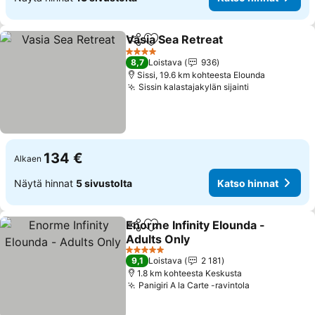
Vasia Sea Retreat
Jaa
Lisää suosikkeihin
4 Tähtiluokitus
8,7
Loistava
936
Sissi, 19.6 km kohteesta Elounda
Sissin kalastajakylän sijainti
134 €
Alkaen
Näytä hinnat
5 sivustolta
Katso hinnat
Enorme Infinity Elounda -
Jaa
Lisää suosikkeihin
Adults Only
5 Tähtiluokitus
9,1
Loistava
2 181
1.8 km kohteesta Keskusta
Panigiri A la Carte -ravintola