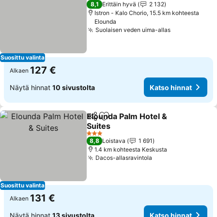
5 Tähtiluokitus
8,1
Erittäin hyvä
2 132
Istron - Kalo Chorio, 15.5 km kohteesta
Elounda
Suolaisen veden uima-allas
Suosittu valinta
127 €
Alkaen
Näytä hinnat
10 sivustolta
Katso hinnat
Elounda Palm Hotel &
Jaa
Lisää suosikkeihin
Suites
3 Tähtiluokitus
8,8
Loistava
1 691
1.4 km kohteesta Keskusta
Dacos-allasravintola
Suosittu valinta
131 €
Alkaen
Näytä hinnat
13 sivustolta
Katso hinnat