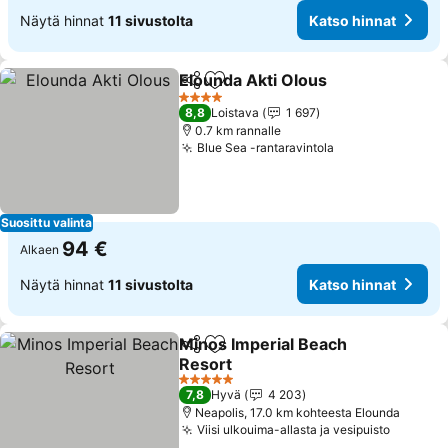
Näytä hinnat
11 sivustolta
Katso hinnat
Elounda Akti Olous
Jaa
Lisää suosikkeihin
4 Tähtiluokitus
8,8
Loistava
1 697
0.7 km rannalle
Blue Sea -rantaravintola
Suosittu valinta
94 €
Alkaen
Näytä hinnat
11 sivustolta
Katso hinnat
Minos Imperial Beach
Jaa
Lisää suosikkeihin
Resort
5 Tähtiluokitus
7,8
Hyvä
4 203
Neapolis, 17.0 km kohteesta Elounda
Viisi ulkouima-allasta ja vesipuisto