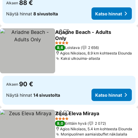
88 €
Alkaen
Näytä hinnat
8 sivustolta
Katso hinnat
Ariadne Beach - Adults
Jaa
Lisää suosikkeihin
Only
4 Tähtiluokitus
8,6
Loistava
2 656
Agios Nikolaos, 8.9 km kohteesta Elounda
Kaksi ulkouima-allasta
90 €
Alkaen
Näytä hinnat
14 sivustolta
Katso hinnat
Zeus Eleva Miraya
Jaa
Lisää suosikkeihin
4 Tähtiluokitus
8,0
Erittäin hyvä
2 072
Agios Nikolaos, 5.4 km kohteesta Elounda
Monipuolinen aamiaisbuffet näköalalla