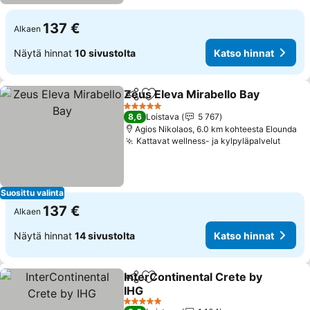
137 €
Alkaen
Näytä hinnat
10 sivustolta
Katso hinnat
Zeus Eleva Mirabello Bay
Jaa
Lisää suosikkeihin
5 Tähtiluokitus
8,6
Loistava
5 767
Agios Nikolaos, 6.0 km kohteesta Elounda
Kattavat wellness- ja kylpyläpalvelut
Suosittu valinta
137 €
Alkaen
Näytä hinnat
14 sivustolta
Katso hinnat
InterContinental Crete by
Jaa
Lisää suosikkeihin
IHG
5 Tähtiluokitus