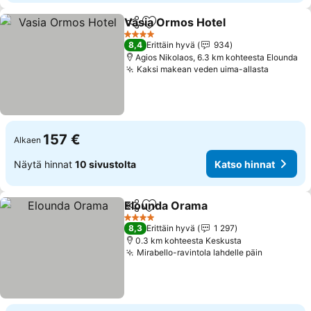
Vasia Ormos Hotel
Jaa
Lisää suosikkeihin
4 Tähtiluokitus
8,4
Erittäin hyvä
934
Agios Nikolaos, 6.3 km kohteesta Elounda
Kaksi makean veden uima-allasta
157 €
Alkaen
Näytä hinnat
10 sivustolta
Katso hinnat
Elounda Orama
Jaa
Lisää suosikkeihin
4 Tähtiluokitus
8,3
Erittäin hyvä
1 297
0.3 km kohteesta Keskusta
Mirabello-ravintola lahdelle päin