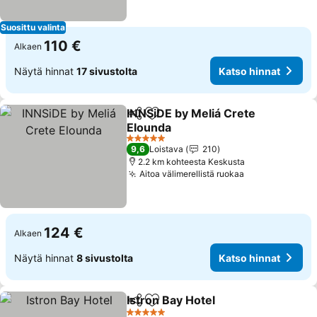
Suosittu valinta
110 €
Alkaen
Näytä hinnat
17 sivustolta
Katso hinnat
INNSiDE by Meliá Crete
Jaa
Lisää suosikkeihin
Elounda
5 Tähtiluokitus
9,6
Loistava
210
2.2 km kohteesta Keskusta
Aitoa välimerellistä ruokaa
124 €
Alkaen
Näytä hinnat
8 sivustolta
Katso hinnat
Istron Bay Hotel
Jaa
Lisää suosikkeihin