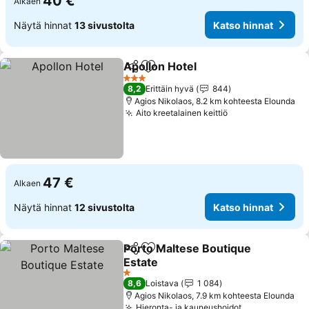
40 €
Alkaen
Näytä hinnat
13 sivustolta
Katso hinnat
Apollon Hotel
Jaa
Lisää suosikkeihin
3 Tähtiluokitus
8,2
Erittäin hyvä
844
Agios Nikolaos, 8.2 km kohteesta Elounda
Aito kreetalainen keittiö
47 €
Alkaen
Näytä hinnat
12 sivustolta
Katso hinnat
Porto Maltese Boutique
Jaa
Lisää suosikkeihin
Estate
1 Tähtiluokitus
8,6
Loistava
1 084
Agios Nikolaos, 7.9 km kohteesta Elounda
Hieronta- ja kauneushoidot