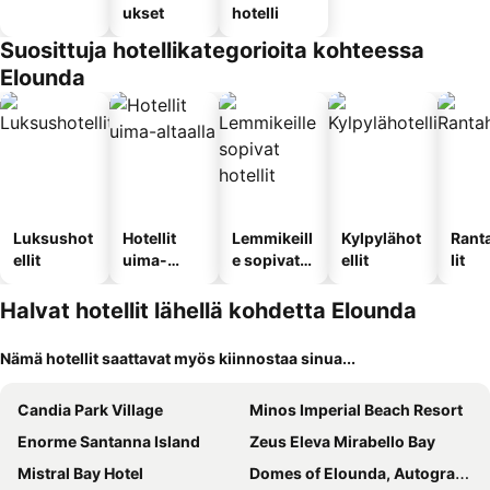
ukset
hotelli
Suosittuja hotellikategorioita kohteessa
Elounda
Luksushot
Hotellit
Lemmikeill
Kylpylähot
Rant
ellit
uima-
e sopivat
ellit
lit
altaalla
hotellit
Halvat hotellit lähellä kohdetta Elounda
Nämä hotellit saattavat myös kiinnostaa sinua...
Candia Park Village
Minos Imperial Beach Resort
Enorme Santanna Island
Zeus Eleva Mirabello Bay
Mistral Bay Hotel
Domes of Elounda, Autograph Collection