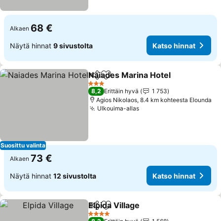
68 €
Alkaen
Näytä hinnat
9 sivustolta
Katso hinnat
Naiades Marina Hotel
Jaa
Lisää suosikkeihin
3 Tähtiluokitus
8,2
Erittäin hyvä
1 753
Agios Nikolaos, 8.4 km kohteesta Elounda
Ulkouima-allas
Suosittu valinta
73 €
Alkaen
Näytä hinnat
12 sivustolta
Katso hinnat
Elpida Village
Jaa
Lisää suosikkeihin
4 Tähtiluokitus