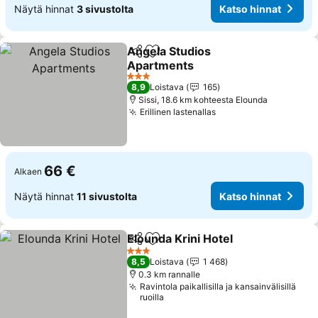
Näytä hinnat
3 sivustolta
Katso hinnat
Angela Studios
Jaa
Lisää suosikkeihin
Apartments
3 Tähtiluokitus
8,9
Loistava
165
Sissi, 18.6 km kohteesta Elounda
Erillinen lastenallas
66 €
Alkaen
Näytä hinnat
11 sivustolta
Katso hinnat
Elounda Krini Hotel
Jaa
Lisää suosikkeihin
3 Tähtiluokitus
8,5
Loistava
1 468
0.3 km rannalle
Ravintola paikallisilla ja kansainvälisillä
ruoilla