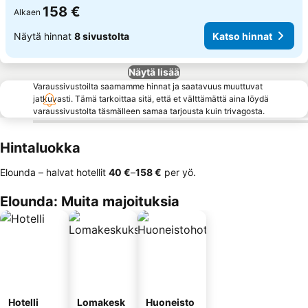
158 €
Alkaen
Näytä hinnat
8 sivustolta
Katso hinnat
Näytä lisää
Varaussivustoilta saamamme hinnat ja saatavuus muuttuvat
jatkuvasti. Tämä tarkoittaa sitä, että et välttämättä aina löydä
varaussivustolta täsmälleen samaa tarjousta kuin trivagosta.
Hintaluokka
Elounda – halvat hotellit
‎40 €
–
‎158 €
per yö.
Elounda: Muita majoituksia
Hotelli
Lomakesk
Huoneisto