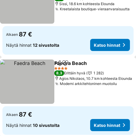
Sissi, 18.6 km kohteesta Elounda
Kreetalaista boutique-vieraanvaraisuutta
87 €
Alkaen
Näytä hinnat
12 sivustolta
Katso hinnat
Faedra Beach
Jaa
Lisää suosikkeihin
4 Tähtiluokitus
8,3
Erittäin hyvä
1 282
Agios Nikolaos, 10.7 km kohteesta Elounda
Moderni arkkitehtoninen muotoilu
87 €
Alkaen
Näytä hinnat
10 sivustolta
Katso hinnat