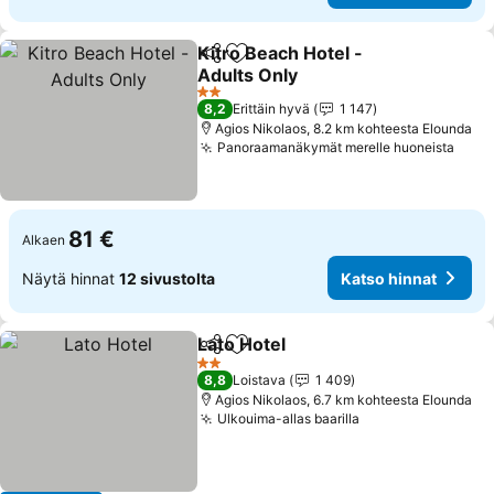
Kitro Beach Hotel -
Jaa
Lisää suosikkeihin
Adults Only
2 Tähtiluokitus
8,2
Erittäin hyvä
1 147
Agios Nikolaos, 8.2 km kohteesta Elounda
Panoraamanäkymät merelle huoneista
81 €
Alkaen
Näytä hinnat
12 sivustolta
Katso hinnat
Lato Hotel
Jaa
Lisää suosikkeihin
2 Tähtiluokitus
8,8
Loistava
1 409
Agios Nikolaos, 6.7 km kohteesta Elounda
Ulkouima-allas baarilla